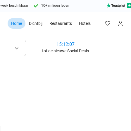
 week beschikbaar
10+ miljoen leden
Home
Dichtbij
Restaurants
Hotels
15:12:05
keyboard_arrow_down
tot de nieuwe Social Deals
favorite_border
d