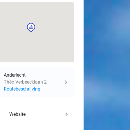
sport
Anderlecht
Théo Verbeecklaan 2
Routebeschrijving
keyboard_arrow_right
Website