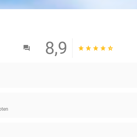
8,9
oten