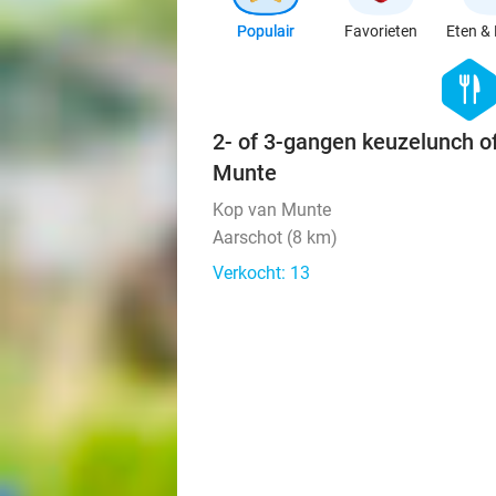
Populair
Favorieten
Eten & 
hexago
food
2- of 3-gangen keuzelunch of
Munte
Kop van Munte
Aarschot (8 km)
Verkocht: 13