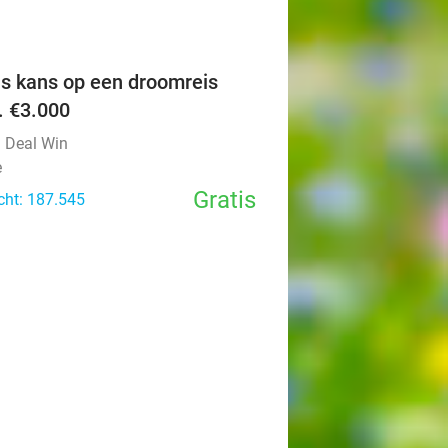
favorite_border
is kans op een droomreis
v. €3.000
l Deal Win
e
Gratis
cht: 187.545