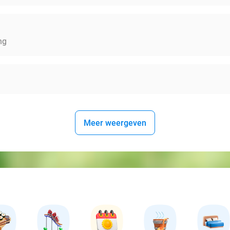
ng
Meer weergeven