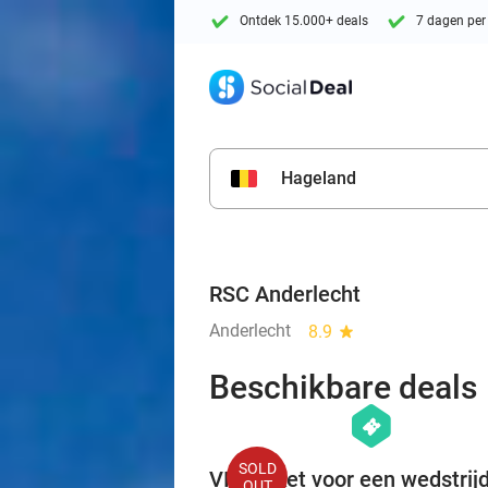
Ontdek 15.000+ deals
7 dagen per
Hageland
RSC Anderlecht
Anderlecht
8.9
star
Beschikbare deals
hexagon
events
SOLD
VIP-ticket voor een wedstrij
OUT