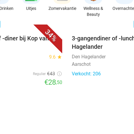
Drinken
Uitjes
Zomervakantie
Wellness &
Overnacht
Beauty
favorite_border
n
34%
 -diner bij Kop van
3-gangendiner of -lunch
Hagelander
Den Hagelander
9.6
star
Aarschot
€43
Verkocht: 206
Regulier
€28
,50