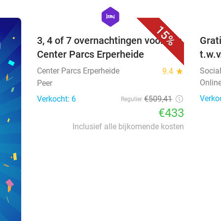
favorite_border
hexagon
hotel
15%
n
3, 4 of 7 overnachtingen voor 4 in
Grat
Center Parcs Erperheide
t.w.
Center Parcs Erperheide
Socia
9.4
star
Onlin
Peer
Verko
Verkocht: 6
€509
,41
Regulier
€433
Inclusief alle bijkomende kosten