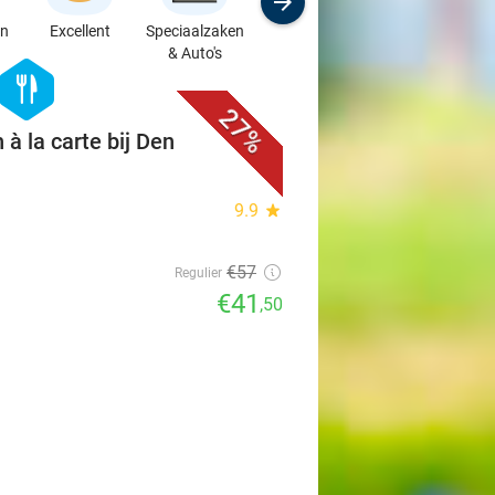
en
Excellent
Speciaalzaken
Sport
Cursussen &
& Auto's
Workshops
favorite_border
hexagon
food
27%
 à la carte bij Den
9.9
star
€57
Regulier
€41
,50