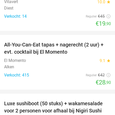
Vitavert
10.0
star
Diest
Verkocht: 14
€45
Regulier
€19
,90
favorite_border
All-You-Can-Eat tapas + nagerecht (2 uur) +
31%
evt. cocktail bij El Momento
El Momento
9.1
star
Alken
Verkocht: 415
€42
Regulier
€28
,90
favorite_border
Luxe sushiboot (50 stuks) + wakamesalade
55%
voor 2 personen voor afhaal bij Nigiri Sushi