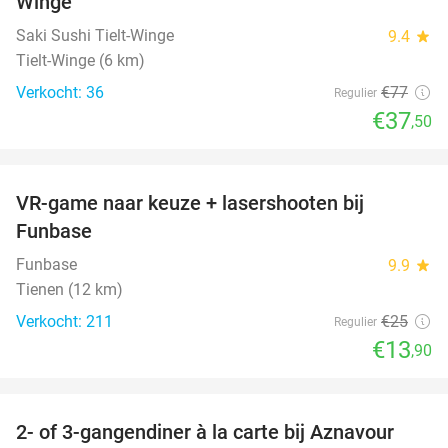
Winge
Saki Sushi Tielt-Winge
9.4
star
Tielt-Winge (6 km)
Verkocht: 36
€77
Regulier
€37
,50
favorite_border
VR-game naar keuze + lasershooten bij
44%
Funbase
Funbase
9.9
star
Tienen (12 km)
Verkocht: 211
€25
Regulier
€13
,90
favorite_border
2- of 3-gangendiner à la carte bij Aznavour
31%