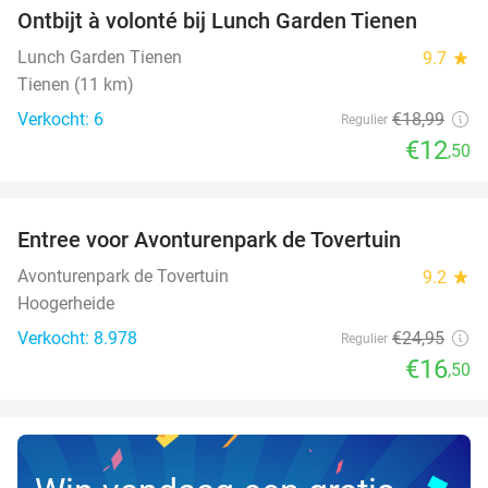
Ontbijt à volonté bij Lunch Garden Tienen
34%
NEW
TODAY
Lunch Garden Tienen
9.7
star
Tienen (11 km)
Verkocht: 6
€18
,99
Regulier
€12
,50
favorite_border
Entree voor Avonturenpark de Tovertuin
34%
NEW
TODAY
Avonturenpark de Tovertuin
9.2
star
Hoogerheide
Verkocht: 8.978
€24
,95
Regulier
€16
,50