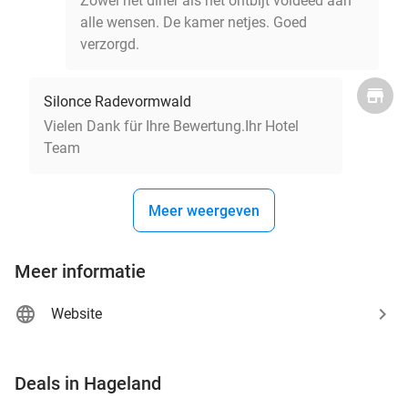
Zowel het diner als het ontbijt voldeed aan
alle wensen. De kamer netjes. Goed
verzorgd.
Silonce Radevormwald
Vielen Dank für Ihre Bewertung.Ihr Hotel
Team
Meer weergeven
Meer informatie
Website
favorite_border
Deals in Hageland