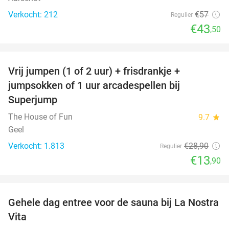
Verkocht: 212
€57
Regulier
€43
,50
favorite_border
Vrij jumpen (1 of 2 uur) + frisdrankje +
52%
jumpsokken of 1 uur arcadespellen bij
Superjump
The House of Fun
9.7
star
Geel
Verkocht: 1.813
€28
,90
Regulier
€13
,90
favorite_border
Gehele dag entree voor de sauna bij La Nostra
30%
Vita