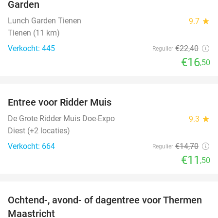
Garden
Lunch Garden Tienen
9.7
star
Tienen (11 km)
Verkocht: 445
€22
,40
Regulier
€16
,50
favorite_border
Entree voor Ridder Muis
22%
De Grote Ridder Muis Doe-Expo
9.3
star
Diest (+2 locaties)
Verkocht: 664
€14
,70
Regulier
€11
,50
favorite_border
Ochtend-, avond- of dagentree voor Thermen
25%
Maastricht