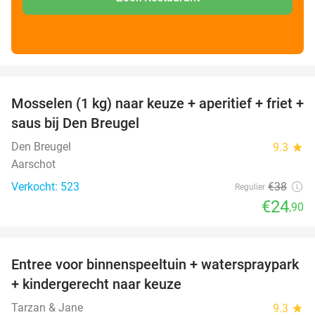
favorite_border
Mosselen (1 kg) naar keuze + aperitief + friet +
34%
saus bij Den Breugel
Den Breugel
9.3
star
Aarschot
Verkocht: 523
€38
Regulier
€24
,90
favorite_border
Entree voor binnenspeeltuin + waterspraypark
40%
+ kindergerecht naar keuze
Tarzan & Jane
9.3
star