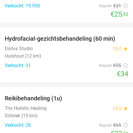
Verkocht: 19.950
€31
Regulier
€25
,50
favorite_border
Hydrofacial-gezichtsbehandeling (60 min)
64%
Dsilva Studio
10.0
star
Hulshout (12 km)
Verkocht: 31
€95
Regulier
€34
favorite_border
Reikibehandeling (1u)
50%
Trix Holistic Healing
10.0
star
Schriek (15 km)
Verkocht: 26
€65
Regulier