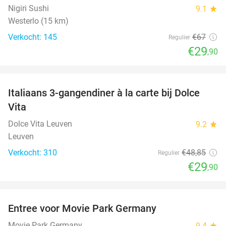
Nigiri Sushi
9.1
star
Westerlo (15 km)
Verkocht: 145
€67
Regulier
€29
,90
favorite_border
Italiaans 3-gangendiner à la carte bij Dolce
39%
Vita
Dolce Vita Leuven
9.2
star
Leuven
Verkocht: 310
€48
,85
Regulier
€29
,90
favorite_border
Entree voor Movie Park Germany
38%
Movie Park Germany
9.4
star