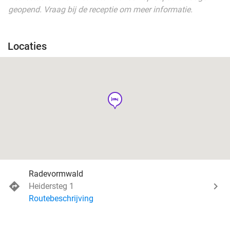
geopend. Vraag bij de receptie om meer informatie.
Locaties
hotel
Radevormwald
Heidersteg 1
Routebeschrijving