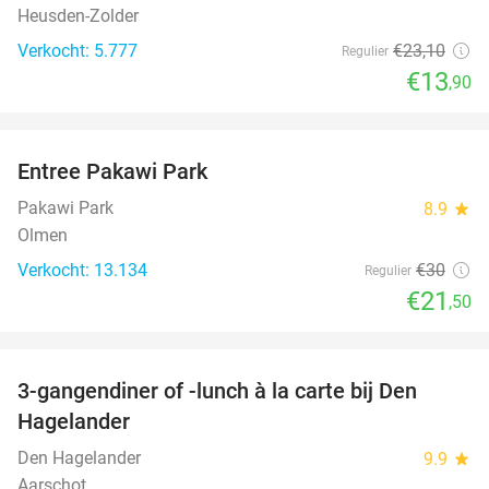
Heusden-Zolder
Verkocht: 5.777
€23
,10
Regulier
€13
,90
favorite_border
Entree Pakawi Park
28%
Pakawi Park
8.9
star
Olmen
Verkocht: 13.134
€30
Regulier
€21
,50
favorite_border
3-gangendiner of -lunch à la carte bij Den
24%
Hagelander
Den Hagelander
9.9
star
Aarschot