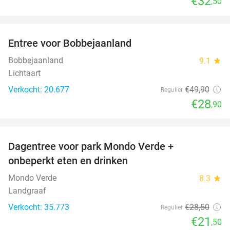
€32
,50
favorite_border
Entree voor Bobbejaanland
42%
Bobbejaanland
9.1
star
Lichtaart
Verkocht: 20.677
€49
,90
Regulier
€28
,90
favorite_border
Dagentree voor park Mondo Verde +
25%
onbeperkt eten en drinken
Mondo Verde
8.3
star
Landgraaf
Verkocht: 35.773
€28
,50
Regulier
€21
,50