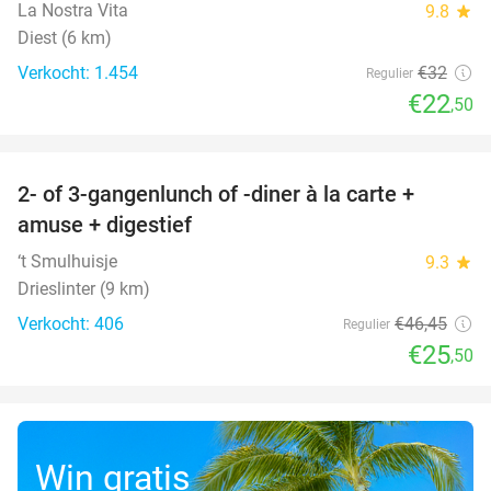
La Nostra Vita
9.8
star
Diest (6 km)
Verkocht: 1.454
€32
Regulier
€22
,50
favorite_border
2- of 3-gangenlunch of -diner à la carte +
45%
amuse + digestief
‘t Smulhuisje
9.3
star
Drieslinter (9 km)
Verkocht: 406
€46
,45
Regulier
€25
,50
Win gratis