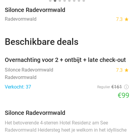
Silonce Radevormwald
Radevormwald
7.3
star
Beschikbare deals
favorite_border
Overnachting voor 2 + ontbijt + late check-out
Silonce Radevormwald
7.3
star
Radevormwald
Verkocht: 37
€161
Regulier
€99
Silonce Radevormwald
Het betoverende 4-sterren Hotel Residenz am See
Radevormwald Heidersteg heet je welkom in het idyllische