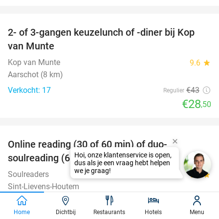
favorite_border
2- of 3-gangen keuzelunch of -diner bij Kop
34%
van Munte
Kop van Munte
9.6
star
Aarschot (8 km)
Verkocht: 17
€43
Regulier
€28
,50
favorite_border
Online reading (30 of 60 min) of duo-
60%
soulreading (60 min)
Soulreaders
9.5
star
Sint-Lievens-Houtem
Verkocht: 533
€45
Regulier
Home
Dichtbij
Restaurants
Hotels
Menu
€17
,90