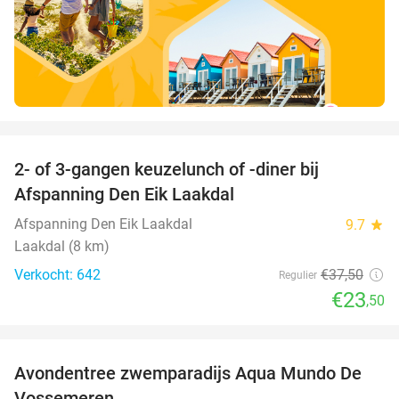
favorite_border
2- of 3-gangen keuzelunch of -diner bij
37%
Afspanning Den Eik Laakdal
Afspanning Den Eik Laakdal
9.7
star
Laakdal (8 km)
Verkocht: 642
€37
,50
Regulier
€23
,50
favorite_border
Avondentree zwemparadijs Aqua Mundo De
15%
Vossemeren