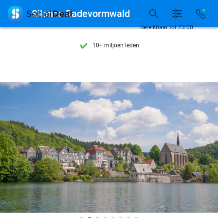
Ontdek 15.000+ deals

Silonce Radevormwald
7 dagen per week beschikbaar
Bereikbaar tot 23:00
10+ miljoen leden
9,4
op basis van
206.447 reviews
Ontdek 15.000+ deals
7 dagen per week beschikbaar
10+ miljoen leden