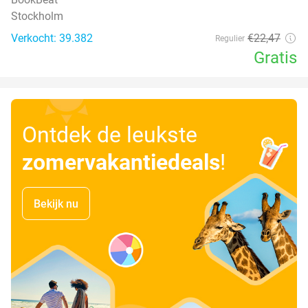
Stockholm
Verkocht: 39.382
€22
,47
Regulier
Gratis
Ontdek de leukste
zomervakantiedeals
!
Bekijk nu