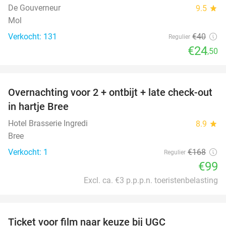
De Gouverneur
9.5
star
Mol
Verkocht: 131
€40
Regulier
€24
,50
favorite_border
Overnachting voor 2 + ontbijt + late check-out
41%
NEW
in hartje Bree
TODAY
Hotel Brasserie Ingredi
8.9
star
Bree
Verkocht: 1
€168
Regulier
€99
Excl. ca. €3 p.p.p.n. toeristenbelasting
favorite_border
Ticket voor film naar keuze bij UGC
38%