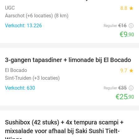
UGC
8.8
star
Aarschot (+6 locaties) (8 km)
Verkocht: 13.226
€16
Regulier
€9
,90
favorite_border
3-gangen tapasdiner + limonade bij El Bocado
26%
El Bocado
9.7
star
Sint-Truiden (+3 locaties)
Verkocht: 630
€35
Regulier
€25
,90
favorite_border
Sushibox (42 stuks) + 4x tempura scampi +
51%
mixsalade voor afhaal bij Saki Sushi Tielt-