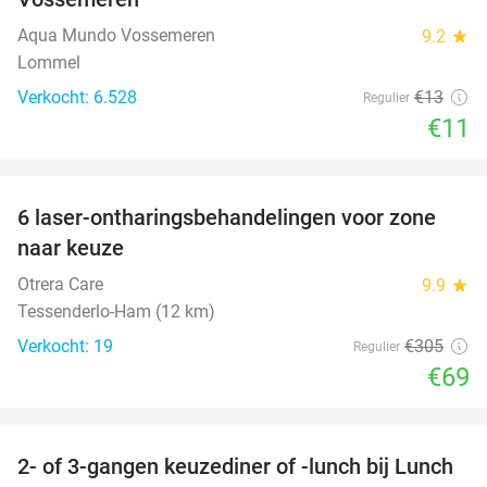
Aqua Mundo Vossemeren
9.2
star
Lommel
Verkocht: 6.528
€13
Regulier
€11
favorite_border
6 laser-ontharingsbehandelingen voor zone
77%
naar keuze
Otrera Care
9.9
star
Tessenderlo-Ham (12 km)
Verkocht: 19
€305
Regulier
€69
favorite_border
2- of 3-gangen keuzediner of -lunch bij Lunch
26%