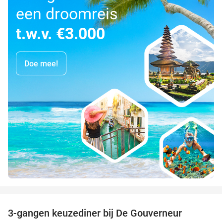
een droomreis
t.w.v. €3.000
Doe mee!
favorite_border
3-gangen keuzediner bij De Gouverneur
39%