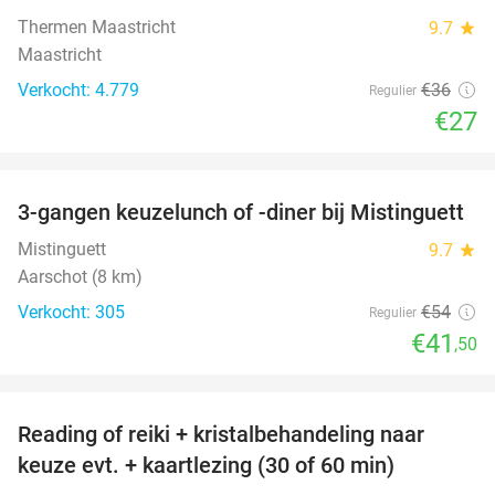
Thermen Maastricht
9.7
star
Maastricht
Verkocht: 4.779
€36
Regulier
€27
favorite_border
3-gangen keuzelunch of -diner bij Mistinguett
23%
Mistinguett
9.7
star
Aarschot (8 km)
Verkocht: 305
€54
Regulier
€41
,50
favorite_border
Reading of reiki + kristalbehandeling naar
56%
keuze evt. + kaartlezing (30 of 60 min)