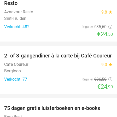
Resto
Aznavour Resto
9.8
star
Sint-Truiden
Verkocht: 482
€35
,60
Regulier
€24
,50
favorite_border
2- of 3-gangendiner à la carte bij Café Coureur
32%
Café Coureur
9.0
star
Borgloon
Verkocht: 77
€36
,50
Regulier
€24
,90
favorite_border
100%
75 dagen gratis luisterboeken en e-books
BookBeat