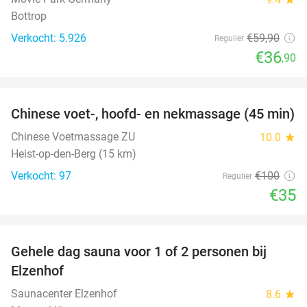
Bottrop
Verkocht: 5.926
€59
,90
Regulier
€36
,90
favorite_border
Chinese voet-, hoofd- en nekmassage (45 min)
65%
Chinese Voetmassage ZU
10.0
star
Heist-op-den-Berg (15 km)
Verkocht: 97
€100
Regulier
€35
favorite_border
Gehele dag sauna voor 1 of 2 personen bij
36%
Elzenhof
Saunacenter Elzenhof
8.6
star