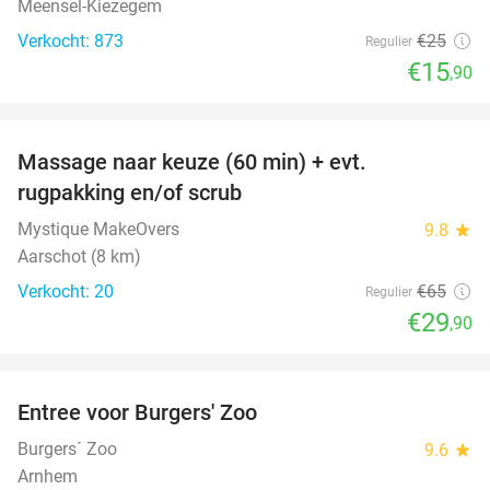
Meensel-Kiezegem
Verkocht: 873
€25
Regulier
€15
,90
favorite_border
Massage naar keuze (60 min) + evt.
54%
rugpakking en/of scrub
Mystique MakeOvers
9.8
star
Aarschot (8 km)
Verkocht: 20
€65
Regulier
€29
,90
favorite_border
Entree voor Burgers' Zoo
18%
Burgers´ Zoo
9.6
star
Arnhem