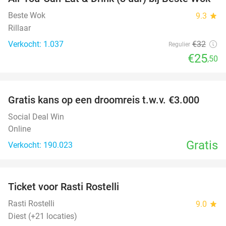
20%
Beste Wok
9.3
star
Rillaar
Verkocht: 1.037
€32
Regulier
€25
,50
favorite_border
Gratis kans op een droomreis t.w.v. €3.000
Social Deal Win
Online
Gratis
Verkocht: 190.023
favorite_border
Ticket voor Rasti Rostelli
20%
NEW
TODAY
Rasti Rostelli
9.0
star
Diest (+21 locaties)