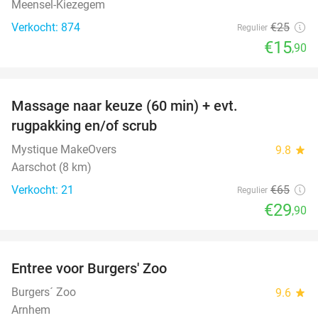
Meensel-Kiezegem
Verkocht: 874
€25
Regulier
€15
,90
favorite_border
Massage naar keuze (60 min) + evt.
54%
rugpakking en/of scrub
Mystique MakeOvers
9.8
star
Aarschot (8 km)
Verkocht: 21
€65
Regulier
€29
,90
favorite_border
Entree voor Burgers' Zoo
18%
Burgers´ Zoo
9.6
star
Arnhem