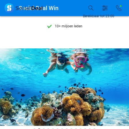
Ontdek 15.000+ deals

Social Deal Win
7 dagen per week beschikbaar
Bereikbaar tot 23:00
10+ miljoen leden
9,4
op basis van
206.545 reviews
Ontdek 15.000+ deals
7 dagen per week beschikbaar
10+ miljoen leden