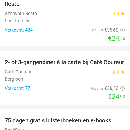
Resto
Aznavour Resto
9.8
star
Sint-Truiden
Verkocht: 484
€35
,60
Regulier
€24
,50
favorite_border
2- of 3-gangendiner à la carte bij Café Coureur
32%
Café Coureur
9.0
star
Borgloon
Verkocht: 77
€36
,50
Regulier
€24
,90
favorite_border
100%
75 dagen gratis luisterboeken en e-books