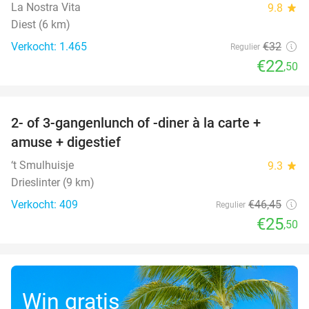
La Nostra Vita
9.8
star
Diest (6 km)
Verkocht: 1.465
€32
Regulier
€22
,50
favorite_border
2- of 3-gangenlunch of -diner à la carte +
45%
amuse + digestief
‘t Smulhuisje
9.3
star
Drieslinter (9 km)
Verkocht: 409
€46
,45
Regulier
€25
,50
Win gratis