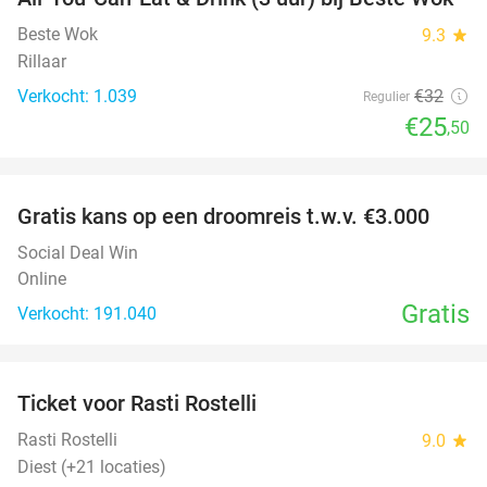
20%
Beste Wok
9.3
star
Rillaar
Verkocht: 1.039
€32
Regulier
€25
,50
favorite_border
Gratis kans op een droomreis t.w.v. €3.000
Social Deal Win
Online
Gratis
Verkocht: 191.040
favorite_border
Ticket voor Rasti Rostelli
20%
NEW
TODAY
Rasti Rostelli
9.0
star
Diest (+21 locaties)