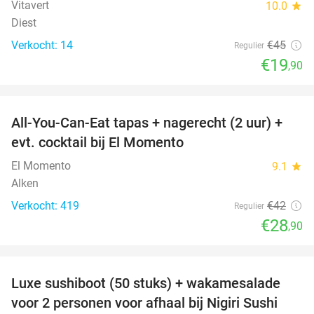
Vitavert
10.0
star
Diest
Verkocht: 14
€45
Regulier
€19
,90
favorite_border
All-You-Can-Eat tapas + nagerecht (2 uur) +
31%
evt. cocktail bij El Momento
El Momento
9.1
star
Alken
Verkocht: 419
€42
Regulier
€28
,90
favorite_border
Luxe sushiboot (50 stuks) + wakamesalade
55%
voor 2 personen voor afhaal bij Nigiri Sushi