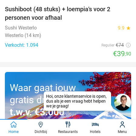
Sushiboot (48 stuks) + loempia's voor 2
46%
personen voor afhaal
Sushi Westerlo
9.9
star
Westerlo (14 km)
Verkocht: 1.094
€74
Regulier
€39
,90
Waar gaat jouw
gratis droomreis
t.w.v. €3.000
naartoe?
Home
Dichtbij
Restaurants
Hotels
Menu