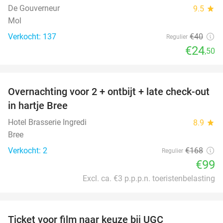
De Gouverneur
9.5
star
Mol
Verkocht: 137
€40
Regulier
€24
,50
favorite_border
Overnachting voor 2 + ontbijt + late check-out
41%
NEW
in hartje Bree
TODAY
Hotel Brasserie Ingredi
8.9
star
Bree
Verkocht: 2
€168
Regulier
€99
Excl. ca. €3 p.p.p.n. toeristenbelasting
favorite_border
Ticket voor film naar keuze bij UGC
38%