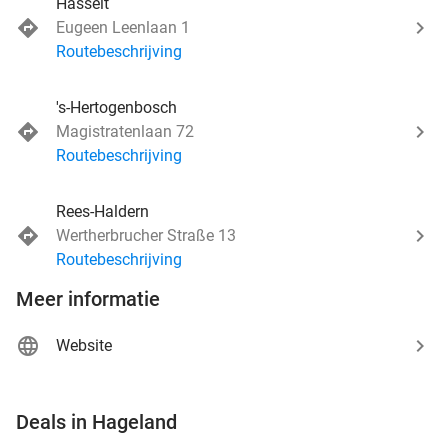
Hasselt
Eugeen Leenlaan 1
Routebeschrijving
's-Hertogenbosch
Magistratenlaan 72
Routebeschrijving
Rees-Haldern
Wertherbrucher Straße 13
Routebeschrijving
Meer informatie
Website
favorite_border
Deals in Hageland