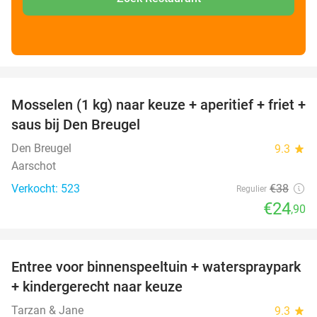
favorite_border
Mosselen (1 kg) naar keuze + aperitief + friet +
34%
saus bij Den Breugel
Den Breugel
9.3
star
Aarschot
Verkocht: 523
€38
Regulier
€24
,90
favorite_border
Entree voor binnenspeeltuin + waterspraypark
40%
+ kindergerecht naar keuze
Tarzan & Jane
9.3
star