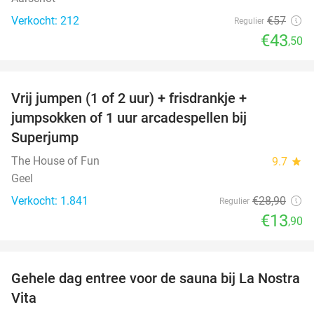
Verkocht: 212
€57
Regulier
€43
,50
favorite_border
Vrij jumpen (1 of 2 uur) + frisdrankje +
52%
jumpsokken of 1 uur arcadespellen bij
Superjump
The House of Fun
9.7
star
Geel
Verkocht: 1.841
€28
,90
Regulier
€13
,90
favorite_border
Gehele dag entree voor de sauna bij La Nostra
30%
Vita