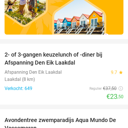
favorite_border
2- of 3-gangen keuzelunch of -diner bij
37%
Afspanning Den Eik Laakdal
Afspanning Den Eik Laakdal
9.7
star
Laakdal (8 km)
Verkocht: 649
€37
,50
Regulier
€23
,50
favorite_border
Avondentree zwemparadijs Aqua Mundo De
15%
Vossemeren