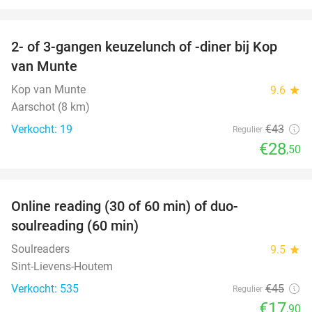
favorite_border
2- of 3-gangen keuzelunch of -diner bij Kop
34%
van Munte
Kop van Munte
9.6
star
Aarschot (8 km)
Verkocht: 19
€43
Regulier
€28
,50
favorite_border
Online reading (30 of 60 min) of duo-
60%
soulreading (60 min)
Soulreaders
9.5
star
Sint-Lievens-Houtem
Verkocht: 535
€45
Regulier
€17
,90