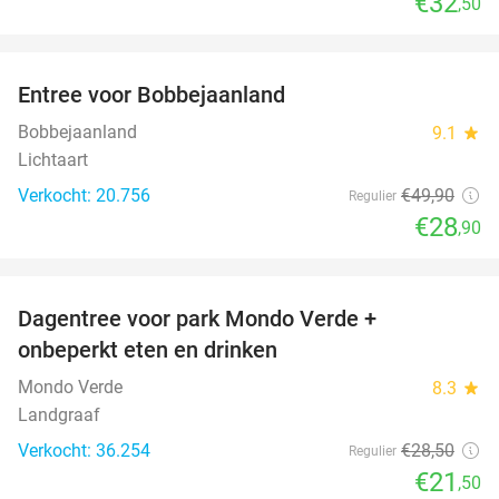
€32
,50
favorite_border
Entree voor Bobbejaanland
42%
Bobbejaanland
9.1
star
Lichtaart
Verkocht: 20.756
€49
,90
Regulier
€28
,90
favorite_border
Dagentree voor park Mondo Verde +
25%
onbeperkt eten en drinken
Mondo Verde
8.3
star
Landgraaf
Verkocht: 36.254
€28
,50
Regulier
€21
,50