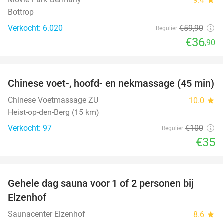
9.4
Bottrop
Verkocht: 6.020
€59
,90
Regulier
€36
,90
favorite_border
Chinese voet-, hoofd- en nekmassage (45 min)
65%
Chinese Voetmassage ZU
10.0
star
Heist-op-den-Berg (15 km)
Verkocht: 97
€100
Regulier
€35
favorite_border
Gehele dag sauna voor 1 of 2 personen bij
36%
Elzenhof
Saunacenter Elzenhof
8.6
star