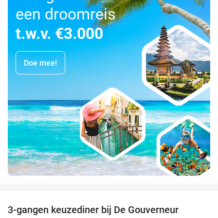
een droomreis
t.w.v. €3.000
Doe mee!
favorite_border
3-gangen keuzediner bij De Gouverneur
39%