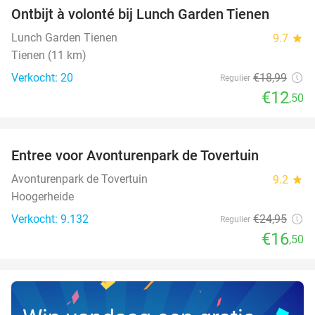
Ontbijt à volonté bij Lunch Garden Tienen
34%
NEW
TODAY
Lunch Garden Tienen
9.7
star
Tienen (11 km)
Verkocht: 20
€18
,99
Regulier
€12
,50
favorite_border
Entree voor Avonturenpark de Tovertuin
34%
NEW
TODAY
Avonturenpark de Tovertuin
9.2
star
Hoogerheide
Verkocht: 9.132
€24
,95
Regulier
€16
,50