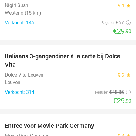
Nigiri Sushi
9.1
star
Westerlo (15 km)
Verkocht: 146
€67
Regulier
€29
,90
favorite_border
Italiaans 3-gangendiner à la carte bij Dolce
39%
Vita
Dolce Vita Leuven
9.2
star
Leuven
Verkocht: 314
€48
,85
Regulier
€29
,90
favorite_border
Entree voor Movie Park Germany
38%
Movie Park Germany
star