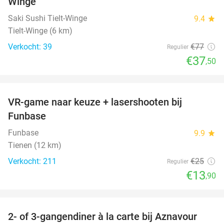
Winge
Saki Sushi Tielt-Winge
9.4
star
Tielt-Winge (6 km)
Verkocht: 39
€77
Regulier
€37
,50
favorite_border
VR-game naar keuze + lasershooten bij
44%
Funbase
Funbase
9.9
star
Tienen (12 km)
Verkocht: 211
€25
Regulier
€13
,90
favorite_border
2- of 3-gangendiner à la carte bij Aznavour
31%