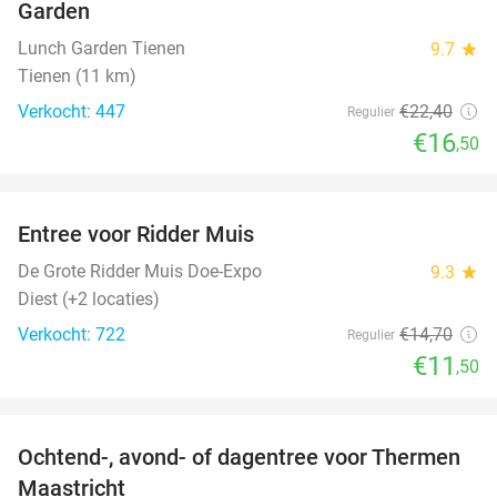
Garden
Lunch Garden Tienen
9.7
star
Tienen (11 km)
Verkocht: 447
€22
,40
Regulier
€16
,50
favorite_border
Entree voor Ridder Muis
22%
De Grote Ridder Muis Doe-Expo
9.3
star
Diest (+2 locaties)
Verkocht: 722
€14
,70
Regulier
€11
,50
favorite_border
Ochtend-, avond- of dagentree voor Thermen
25%
Maastricht