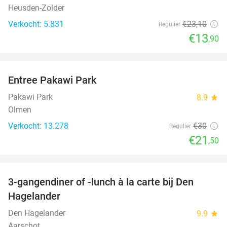
Heusden-Zolder
Verkocht: 5.831
€23
,10
Regulier
€13
,90
favorite_border
Entree Pakawi Park
28%
Pakawi Park
8.9
star
Olmen
Verkocht: 13.278
€30
Regulier
€21
,50
favorite_border
3-gangendiner of -lunch à la carte bij Den
24%
Hagelander
Den Hagelander
9.9
star
Aarschot