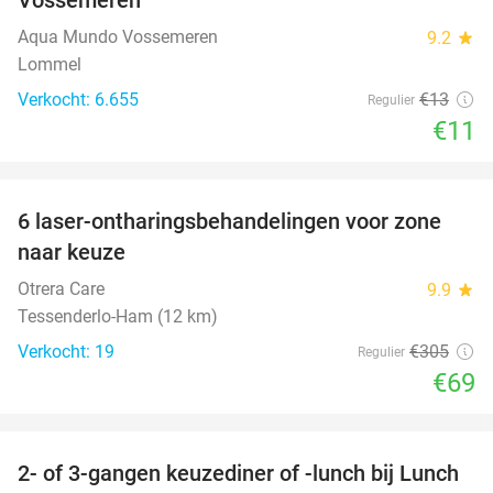
Aqua Mundo Vossemeren
9.2
star
Lommel
Verkocht: 6.655
€13
Regulier
€11
favorite_border
6 laser-ontharingsbehandelingen voor zone
77%
naar keuze
Otrera Care
9.9
star
Tessenderlo-Ham (12 km)
Verkocht: 19
€305
Regulier
€69
favorite_border
2- of 3-gangen keuzediner of -lunch bij Lunch
26%