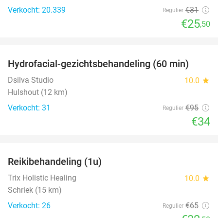
Verkocht: 20.339
€31
Regulier
€25
,50
favorite_border
Hydrofacial-gezichtsbehandeling (60 min)
64%
Dsilva Studio
10.0
star
Hulshout (12 km)
Verkocht: 31
€95
Regulier
€34
favorite_border
Reikibehandeling (1u)
50%
Trix Holistic Healing
10.0
star
Schriek (15 km)
Verkocht: 26
€65
Regulier