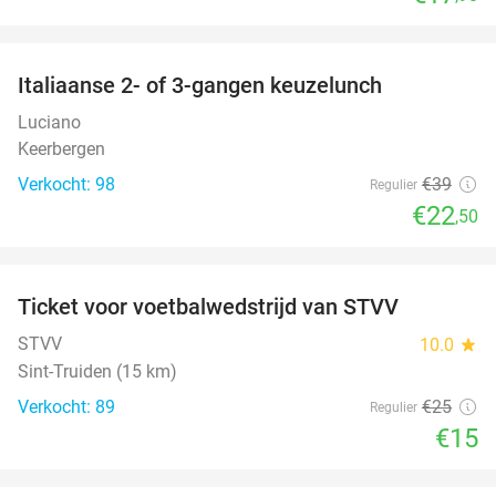
favorite_border
Italiaanse 2- of 3-gangen keuzelunch
42%
Luciano
Keerbergen
Verkocht: 98
€39
Regulier
€22
,50
favorite_border
Ticket voor voetbalwedstrijd van STVV
40%
STVV
10.0
star
Sint-Truiden (15 km)
Verkocht: 89
€25
Regulier
€15
favorite_border