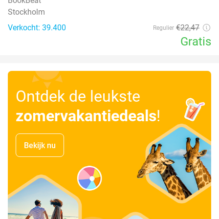
BookBeat
Stockholm
Verkocht: 39.400
€22
,47
Regulier
Gratis
Ontdek de leukste
zomervakantiedeals
!
Bekijk nu