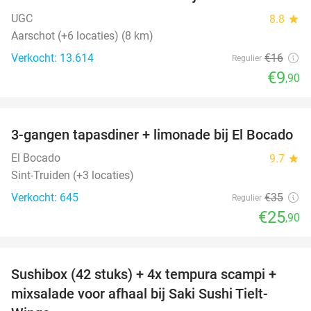
UGC
8.8
star
Aarschot (+6 locaties) (8 km)
Verkocht: 13.614
€16
Regulier
€9
,90
favorite_border
3-gangen tapasdiner + limonade bij El Bocado
26%
El Bocado
9.7
star
Sint-Truiden (+3 locaties)
Verkocht: 645
€35
Regulier
€25
,90
favorite_border
Sushibox (42 stuks) + 4x tempura scampi +
51%
mixsalade voor afhaal bij Saki Sushi Tielt-