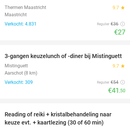
Thermen Maastricht
9.7
star
Maastricht
Verkocht: 4.831
€36
Regulier
€27
favorite_border
3-gangen keuzelunch of -diner bij Mistinguett
23%
Mistinguett
9.7
star
Aarschot (8 km)
Verkocht: 309
€54
Regulier
€41
,50
favorite_border
Reading of reiki + kristalbehandeling naar
56%
keuze evt. + kaartlezing (30 of 60 min)