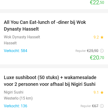
€22
,50
favorite_border
All You Can Eat-lunch of -diner bij Wok
20%
Dynasty Hasselt
Wok Dynasty Hasselt
9.2
star
Hasselt
Verkocht: 584
€25
,90
Regulier
€20
,70
favorite_border
Luxe sushiboot (50 stuks) + wakamesalade
55%
voor 2 personen voor afhaal bij Nigiri Sushi
Nigiri Sushi
9.1
star
Westerlo (15 km)
Verkocht: 136
€67
Regulier