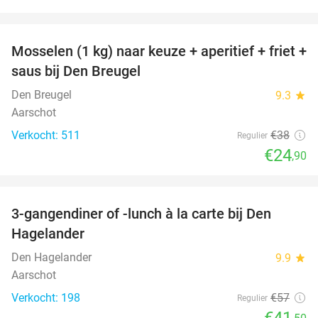
favorite_border
Mosselen (1 kg) naar keuze + aperitief + friet +
34%
saus bij Den Breugel
Den Breugel
9.3
star
Aarschot
Verkocht: 511
€38
Regulier
€24
,90
favorite_border
3-gangendiner of -lunch à la carte bij Den
27%
Hagelander
Den Hagelander
9.9
star
Aarschot
Verkocht: 198
€57
Regulier
€41