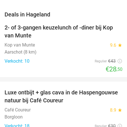
favorite_border
Deals in Hageland
2- of 3-gangen keuzelunch of -diner bij Kop
34%
NEW
van Munte
TODAY
Kop van Munte
9.6
star
Aarschot (8 km)
Verkocht: 10
€43
Regulier
€28
,50
favorite_border
Luxe ontbijt + glas cava in de Haspengouwse
37%
NEW
natuur bij Café Coureur
TODAY
Café Coureur
8.9
star
Borgloon
Verkocht: 18
€30
Regulier