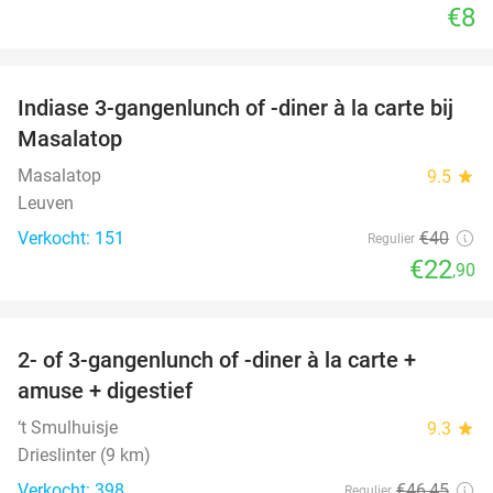
€8
favorite_border
Indiase 3-gangenlunch of -diner à la carte bij
43%
Masalatop
Masalatop
9.5
star
Leuven
Verkocht: 151
€40
Regulier
€22
,90
favorite_border
2- of 3-gangenlunch of -diner à la carte +
45%
amuse + digestief
‘t Smulhuisje
9.3
star
Drieslinter (9 km)
Verkocht: 398
€46
,45
Regulier