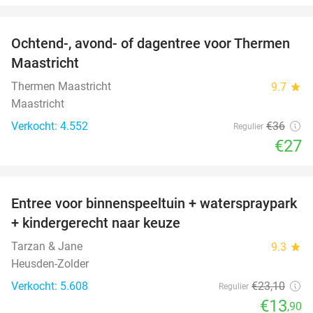
favorite_border
Ochtend-, avond- of dagentree voor Thermen
25%
Maastricht
Thermen Maastricht
9.7
star
Maastricht
Verkocht: 4.552
€36
Regulier
€27
favorite_border
Entree voor binnenspeeltuin + waterspraypark
40%
+ kindergerecht naar keuze
Tarzan & Jane
9.3
star
Heusden-Zolder
Verkocht: 5.608
€23
,10
Regulier
€13
,90