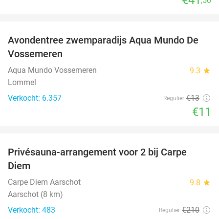
,50
favorite_border
Avondentree zwemparadijs Aqua Mundo De
15%
Vossemeren
Aqua Mundo Vossemeren
9.3
star
Lommel
Verkocht: 6.357
€13
Regulier
€11
favorite_border
Privésauna-arrangement voor 2 bij Carpe
43%
Diem
Carpe Diem Aarschot
9.8
star
Aarschot (8 km)
Verkocht: 483
€210
Regulier