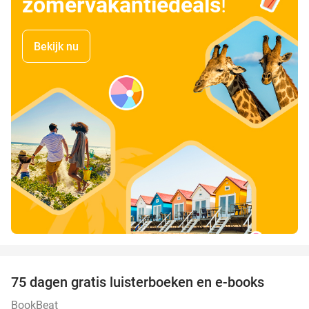
zomervakantiedeals
!
Bekijk nu
favorite_border
100%
75 dagen gratis luisterboeken en e-books
BookBeat