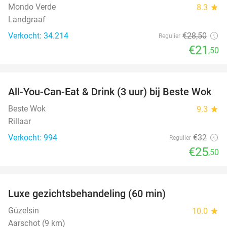
Mondo Verde
8.3
star
Landgraaf
Verkocht: 34.214
€28
,50
Regulier
€21
,50
favorite_border
All-You-Can-Eat & Drink (3 uur) bij Beste Wok
20%
Beste Wok
9.3
star
Rillaar
Verkocht: 994
€32
Regulier
€25
,50
favorite_border
Luxe gezichtsbehandeling (60 min)
67%
Güzelsin
10.0
star
Aarschot (9 km)