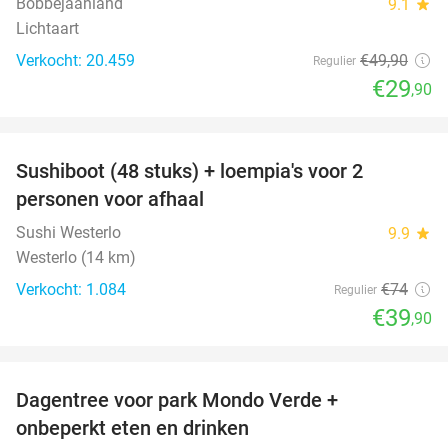
Bobbejaanland
9.1
star
Lichtaart
Verkocht: 20.459
€49
,90
Regulier
€29
,90
favorite_border
Sushiboot (48 stuks) + loempia's voor 2
46%
personen voor afhaal
Sushi Westerlo
9.9
star
Westerlo (14 km)
Verkocht: 1.084
€74
Regulier
€39
,90
favorite_border
Dagentree voor park Mondo Verde +
25%
onbeperkt eten en drinken