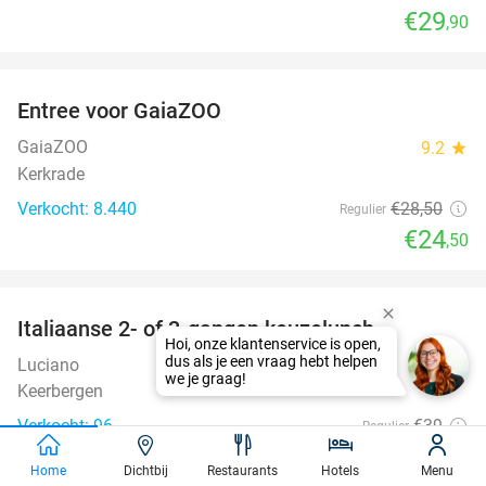
€29
,90
favorite_border
Entree voor GaiaZOO
14%
GaiaZOO
9.2
star
Kerkrade
Verkocht: 8.440
€28
,50
Regulier
€24
,50
favorite_border
Italiaanse 2- of 3-gangen keuzelunch
42%
Luciano
Keerbergen
Verkocht: 96
€39
Regulier
€22
,50
Home
Dichtbij
Restaurants
Hotels
Menu