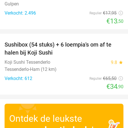
Gulpen
Verkocht: 2.496
€17
,95
Regulier
€13
,50
favorite_border
Sushibox (54 stuks) + 6 loempia's om af te
47%
halen bij Koji Sushi
Koji Sushi Tessenderlo
9.8
star
Tessenderlo-Ham (12 km)
Verkocht: 612
€65
,50
Regulier
€34
,90
Ontdek de leukste