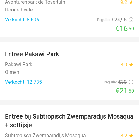
Avonturenpark de Tovertuin
9.2
star
Hoogerheide
Verkocht: 8.606
€24
,95
Regulier
€16
,50
favorite_border
Entree Pakawi Park
28%
Pakawi Park
8.9
star
Olmen
Verkocht: 12.735
€30
Regulier
€21
,50
favorite_border
Entree bij Subtropisch Zwemparadijs Mosaqua
25%
+ softijsje
Subtropisch Zwemparadijs Mosaqua
8.2
star