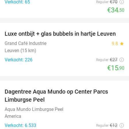
Verkocht: 65
€70
Regulier
€34
,50
favorite_border
Luxe ontbijt + glas bubbels in hartje Leuven
41%
Grand Café Industrie
9.8
star
Leuven (15 km)
Verkocht: 226
€27
Regulier
€15
,90
favorite_border
Dagentree Aqua Mundo op Center Parcs
33%
Limburgse Peel
Aqua Mundo Limburgse Peel
America
Verkocht: 6.533
€12
Regulier