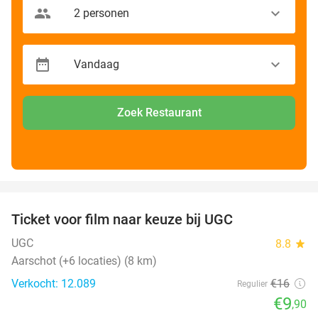
Zoek Restaurant
favorite_border
Ticket voor film naar keuze bij UGC
38%
UGC
8.8
star
Aarschot (+6 locaties) (8 km)
Verkocht: 12.089
€16
Regulier
€9
,90