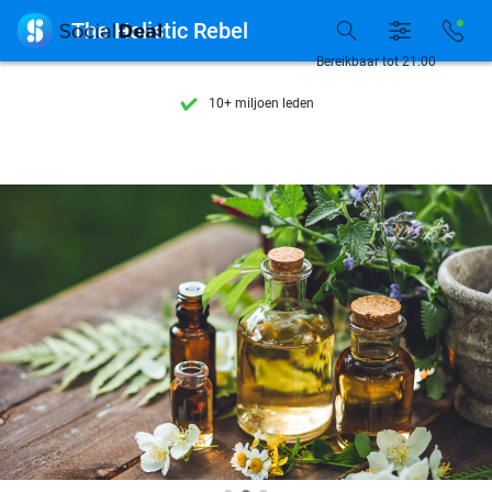
Ontdek 15.000+ deals

The Holistic Rebel
7 dagen per week beschikbaar
Bereikbaar tot 21:00
10+ miljoen leden
9,4
op basis van
206.215 reviews
Ontdek 15.000+ deals
7 dagen per week beschikbaar
10+ miljoen leden