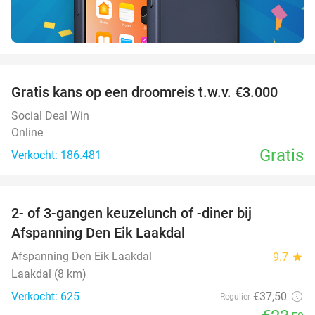
favorite_border
Gratis kans op een droomreis t.w.v. €3.000
Social Deal Win
Online
Gratis
Verkocht: 186.481
favorite_border
2- of 3-gangen keuzelunch of -diner bij
37%
Afspanning Den Eik Laakdal
Afspanning Den Eik Laakdal
9.7
star
Laakdal (8 km)
Verkocht: 625
€37
,50
Regulier