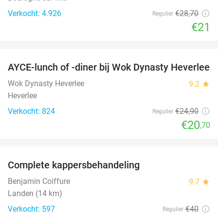
Verkocht: 4.926
€28
,70
Regulier
€21
favorite_border
AYCE-lunch of -diner bij Wok Dynasty Heverlee
17%
Wok Dynasty Heverlee
9.2
star
Heverlee
Verkocht: 824
€24
,90
Regulier
€20
,70
favorite_border
Complete kappersbehandeling
44%
Benjamin Coiffure
9.7
star
Landen (14 km)
Verkocht: 597
€40
Regulier