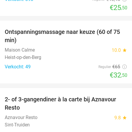
€25
,50
favorite_border
Ontspanningsmassage naar keuze (60 of 75
50%
min)
Maison Calme
10.0
star
Heist-op-den-Berg
Verkocht: 49
€65
Regulier
€32
,50
favorite_border
2- of 3-gangendiner à la carte bij Aznavour
31%
Resto
Aznavour Resto
9.8
star
Sint-Truiden