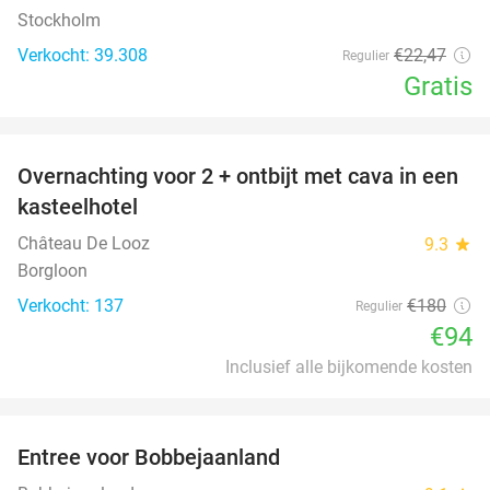
Stockholm
Verkocht: 39.308
€22
,47
Regulier
Gratis
favorite_border
Overnachting voor 2 + ontbijt met cava in een
48%
kasteelhotel
Château De Looz
9.3
star
Borgloon
Verkocht: 137
€180
Regulier
€94
Inclusief alle bijkomende kosten
favorite_border
Entree voor Bobbejaanland
40%