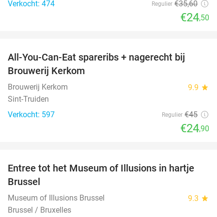
Verkocht: 474
€35
,60
Regulier
€24
,50
favorite_border
All-You-Can-Eat spareribs + nagerecht bij
45%
Brouwerij Kerkom
Brouwerij Kerkom
9.9
star
Sint-Truiden
Verkocht: 597
€45
Regulier
€24
,90
favorite_border
Entree tot het Museum of Illusions in hartje
29%
Brussel
Museum of Illusions Brussel
9.3
star
Brussel / Bruxelles