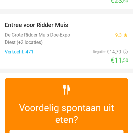
€23
,50
favorite_border
Entree voor Ridder Muis
22%
De Grote Ridder Muis Doe-Expo
9.3
star
Diest (+2 locaties)
Verkocht: 471
€14
,70
Regulier
€11
,50
Voordelig spontaan uit
eten?