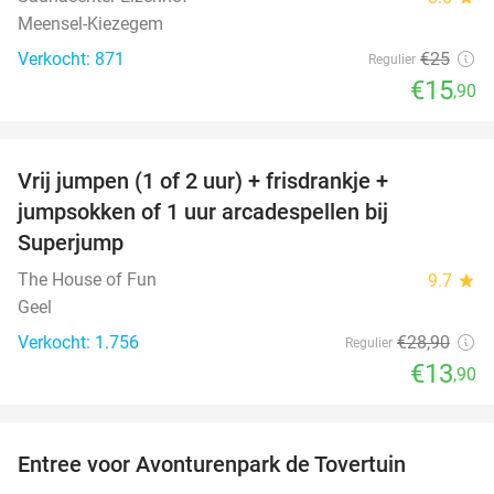
Meensel-Kiezegem
Verkocht: 871
€25
Regulier
€15
,90
favorite_border
Vrij jumpen (1 of 2 uur) + frisdrankje +
52%
jumpsokken of 1 uur arcadespellen bij
Superjump
The House of Fun
9.7
star
Geel
Verkocht: 1.756
€28
,90
Regulier
€13
,90
favorite_border
Entree voor Avonturenpark de Tovertuin
34%