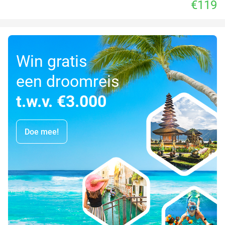
€119
Win gratis
een droomreis
t.w.v. €3.000
Doe mee!