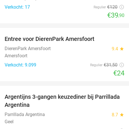
Verkocht: 17
€120
Regulier
€39
,90
favorite_border
Entree voor DierenPark Amersfoort
24%
DierenPark Amersfoort
9.4
star
Amersfoort
Verkocht: 9.099
€31
,50
Regulier
€24
favorite_border
Argentijns 3-gangen keuzediner bij Parrillada
51%
Argentina
Parrillada Argentina
8.7
star
Geel