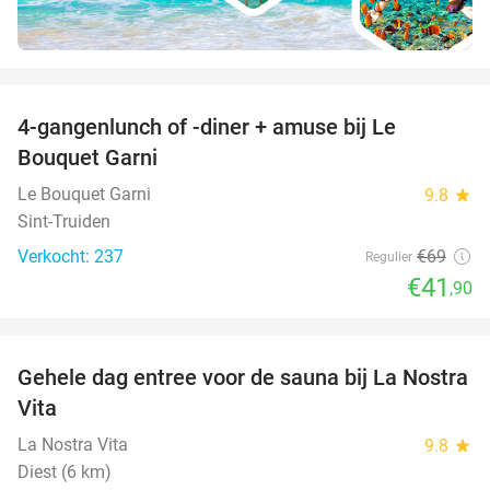
favorite_border
4-gangenlunch of -diner + amuse bij Le
39%
Bouquet Garni
Le Bouquet Garni
9.8
star
Sint-Truiden
Verkocht: 237
€69
Regulier
€41
,90
favorite_border
Gehele dag entree voor de sauna bij La Nostra
30%
Vita
La Nostra Vita
9.8
star
Diest (6 km)