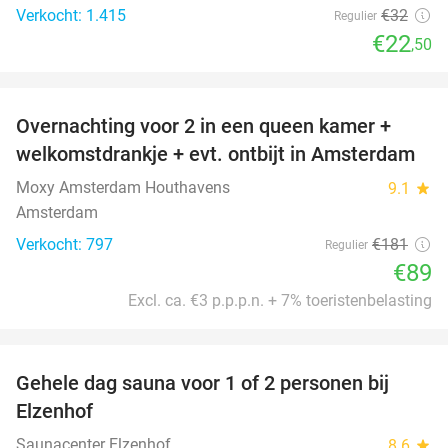
Verkocht: 1.415
€32
Regulier
€22
,50
favorite_border
Overnachting voor 2 in een queen kamer +
51%
welkomstdrankje + evt. ontbijt in Amsterdam
Moxy Amsterdam Houthavens
9.1
star
Amsterdam
Verkocht: 797
€181
Regulier
€89
Excl. ca. €3 p.p.p.n. + 7% toeristenbelasting
favorite_border
Gehele dag sauna voor 1 of 2 personen bij
36%
Elzenhof
Saunacenter Elzenhof
8.6
star