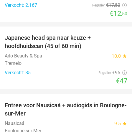
Verkocht: 2.167
€17
,50
Regulier
€12
,50
favorite_border
Japanese head spa naar keuze +
51%
hoofdhuidscan (45 of 60 min)
Arlo Beauty & Spa
10.0
star
Tremelo
Verkocht: 85
€95
Regulier
€47
favorite_border
Entree voor Nausicaá + audiogids in Boulogne-
27%
sur-Mer
Nausicaá
9.5
star
Boulogne-sur-Mer