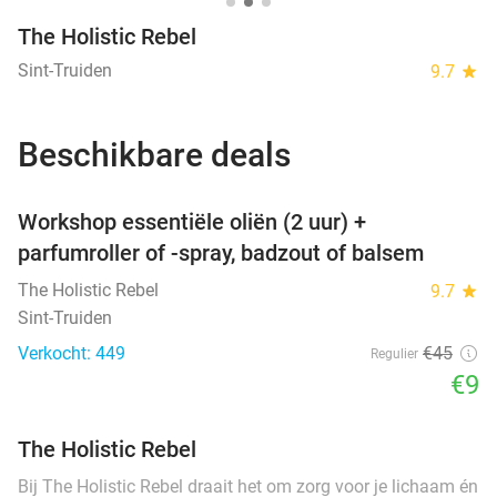
The Holistic Rebel
Sint-Truiden
9.7
star
Beschikbare deals
favorite_border
Workshop essentiële oliën (2 uur) +
parfumroller of -spray, badzout of balsem
The Holistic Rebel
9.7
star
Sint-Truiden
Verkocht: 449
€45
Regulier
€9
The Holistic Rebel
Bij The Holistic Rebel draait het om zorg voor je lichaam én