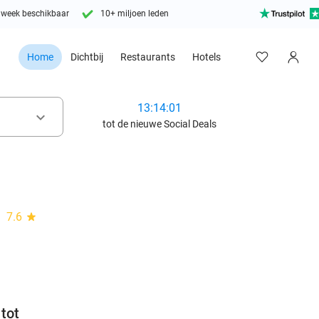
 week beschikbaar
10+ miljoen leden
Home
Dichtbij
Restaurants
Hotels
13:14:00
keyboard_arrow_down
tot de nieuwe Social Deals
7.6
star
favorite_border
 tot