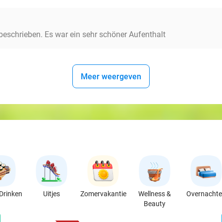
beschrieben. Es war ein sehr schöner Aufenthalt
Meer weergeven
Drinken
Uitjes
Zomervakantie
Wellness &
Overnacht
Beauty
favorite_border
n