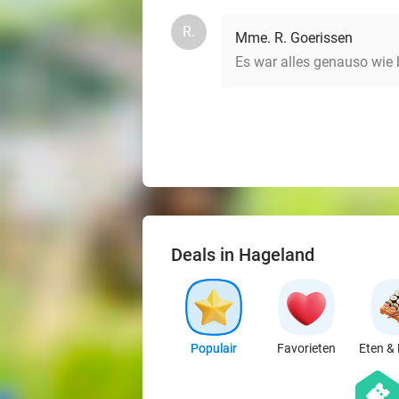
R.
Mme. R. Goerissen
Es war alles genauso wie 
Deals in Hageland
Populair
Favorieten
Eten & 
hexago
events