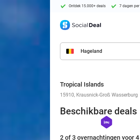
Ontdek 15.000+ deals
7 dagen per
Hageland
Tropical Islands
15910, Krausnick-Groß Wasserburg
Beschikbare deals
hexagon
hotel
2 of 3 overnachtingen voor 4