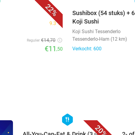
22%
Sushibox (54 stuks) + 6
Koji Sushi
9.3
star
Koji Sushi Tessenderlo
Tessenderlo-Ham (12 km)
€14
,70
Regulier
€11
Verkocht: 600
,50
favorite_border
hexagon
food
20%
All-You-Can-Eat & Drink (3 uur)
2- o