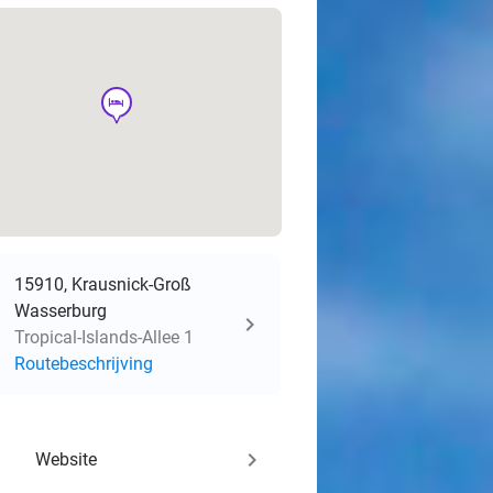
hotel
15910, Krausnick-Groß
Wasserburg
Tropical-Islands-Allee 1
Routebeschrijving
keyboard_arrow_right
Website