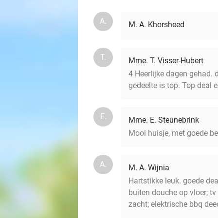
A.
M. A. Khorsheed
T.
Mme. T. Visser-Hubert
4 Heerlijke dagen gehad. 
gedeelte is top. Top deal
E.
Mme. E. Steunebrink
Mooi huisje, met goede b
A.
M. A. Wijnia
Hartstikke leuk. goede de
buiten douche op vloer; tv
zacht; elektrische bbq dee