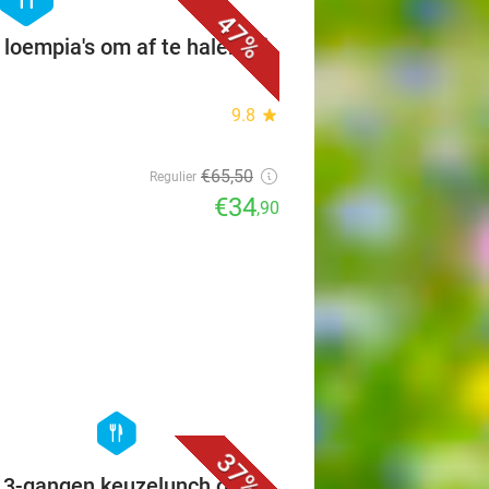
47%
 loempia's om af te halen bij
9.8
star
€65
,50
Regulier
€34
,90
favorite_border
hexagon
food
37%
f 3-gangen keuzelunch of -