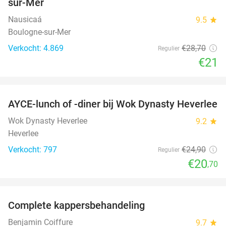
sur-Mer
Nausicaá
9.5
star
Boulogne-sur-Mer
Verkocht: 4.869
€28
,70
Regulier
€21
favorite_border
AYCE-lunch of -diner bij Wok Dynasty Heverlee
17%
Wok Dynasty Heverlee
9.2
star
Heverlee
Verkocht: 797
€24
,90
Regulier
€20
,70
favorite_border
Complete kappersbehandeling
44%
Benjamin Coiffure
9.7
star