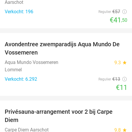
Aarschot
Verkocht: 196
€57
Regulier
€41
,50
favorite_border
Avondentree zwemparadijs Aqua Mundo De
15%
Vossemeren
Aqua Mundo Vossemeren
9.3
star
Lommel
Verkocht: 6.292
€13
Regulier
€11
favorite_border
Privésauna-arrangement voor 2 bij Carpe
43%
Diem
Carpe Diem Aarschot
9.8
star