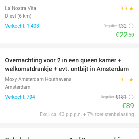
La Nostra Vita
9.8
star
Diest (6 km)
Verkocht: 1.408
€32
Regulier
€22
,50
favorite_border
Overnachting voor 2 in een queen kamer +
51%
welkomstdrankje + evt. ontbijt in Amsterdam
Moxy Amsterdam Houthavens
9.1
star
Amsterdam
Verkocht: 794
€181
Regulier
€89
Excl. ca. €3 p.p.p.n. + 7% toeristenbelasting
favorite_border