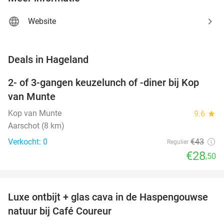
Website
favorite_border
Deals in Hageland
2- of 3-gangen keuzelunch of -diner bij Kop
34%
NEW
van Munte
TODAY
Kop van Munte
9.6
star
Aarschot (8 km)
Verkocht: 0
€43
Regulier
€28
,50
favorite_border
Luxe ontbijt + glas cava in de Haspengouwse
37%
NEW
natuur bij Café Coureur
TODAY