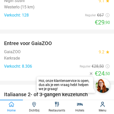
Nigiri Sushi
9.1
star
Westerlo (15 km)
Verkocht: 128
€67
Regulier
€29
,90
favorite_border
Entree voor GaiaZOO
14%
GaiaZOO
9.2
star
Kerkrade
Verkocht: 8.306
€28
,50
Regulier
€24
,50
favorite_border
Hoi, onze klantenservice is open,
dus als je een vraag hebt helpen
we je graag!
Italiaanse 2- of 3-gangen keuzelunch
42%
Luciano
Keerbergen
Home
Dichtbij
Restaurants
Hotels
Menu