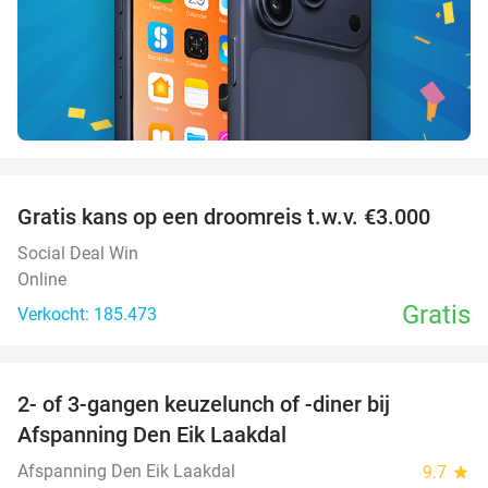
favorite_border
Gratis kans op een droomreis t.w.v. €3.000
Social Deal Win
Online
Gratis
Verkocht: 185.473
favorite_border
2- of 3-gangen keuzelunch of -diner bij
37%
Afspanning Den Eik Laakdal
Afspanning Den Eik Laakdal
9.7
star