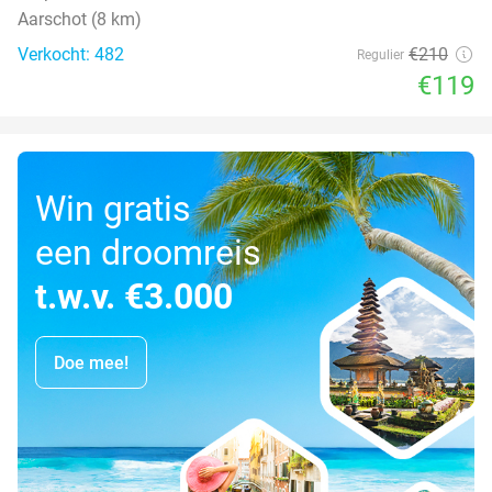
Aarschot (8 km)
Verkocht: 482
€210
Regulier
€119
Win gratis
een droomreis
t.w.v. €3.000
Doe mee!