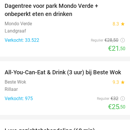
Dagentree voor park Mondo Verde +
25%
onbeperkt eten en drinken
Mondo Verde
8.3
star
Landgraaf
Verkocht: 33.522
€28
,50
Regulier
€21
,50
favorite_border
All-You-Can-Eat & Drink (3 uur) bij Beste Wok
20%
Beste Wok
9.3
star
Rillaar
Verkocht: 975
€32
Regulier
€25
,50
favorite_border