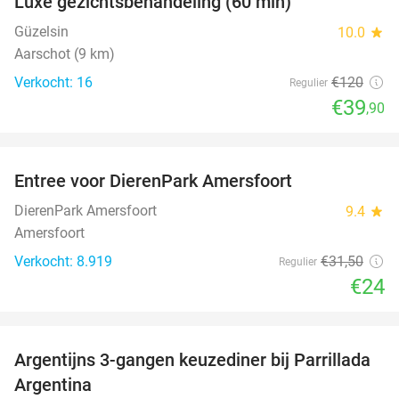
Luxe gezichtsbehandeling (60 min)
67%
Güzelsin
10.0
star
Aarschot (9 km)
Verkocht: 16
€120
Regulier
€39
,90
favorite_border
Entree voor DierenPark Amersfoort
24%
DierenPark Amersfoort
9.4
star
Amersfoort
Verkocht: 8.919
€31
,50
Regulier
€24
favorite_border
Argentijns 3-gangen keuzediner bij Parrillada
51%
Argentina