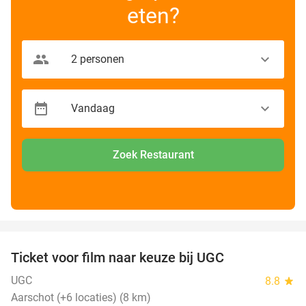
eten?
Zoek Restaurant
favorite_border
Ticket voor film naar keuze bij UGC
38%
UGC
8.8
star
Aarschot (+6 locaties) (8 km)