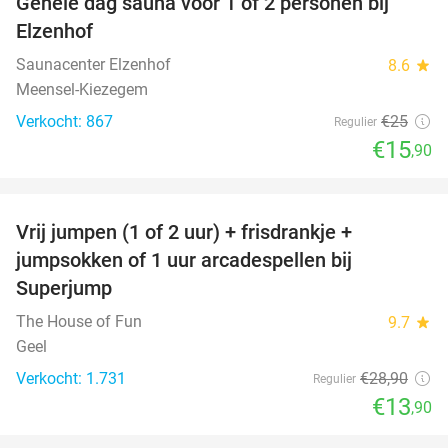
Gehele dag sauna voor 1 of 2 personen bij
36%
Elzenhof
Saunacenter Elzenhof
8.6
star
Meensel-Kiezegem
Verkocht: 867
€25
Regulier
€15
,90
favorite_border
Vrij jumpen (1 of 2 uur) + frisdrankje +
52%
jumpsokken of 1 uur arcadespellen bij
Superjump
The House of Fun
9.7
star
Geel
Verkocht: 1.731
€28
,90
Regulier
€13
,90
favorite_border