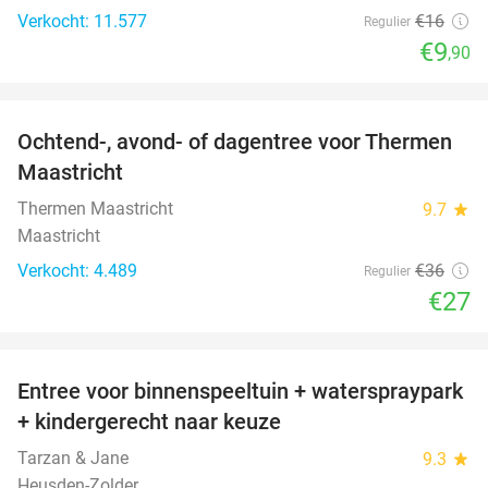
Verkocht: 11.577
€16
Regulier
€9
,90
favorite_border
Ochtend-, avond- of dagentree voor Thermen
25%
Maastricht
Thermen Maastricht
9.7
star
Maastricht
Verkocht: 4.489
€36
Regulier
€27
favorite_border
Entree voor binnenspeeltuin + waterspraypark
40%
+ kindergerecht naar keuze
Tarzan & Jane
9.3
star
Heusden-Zolder