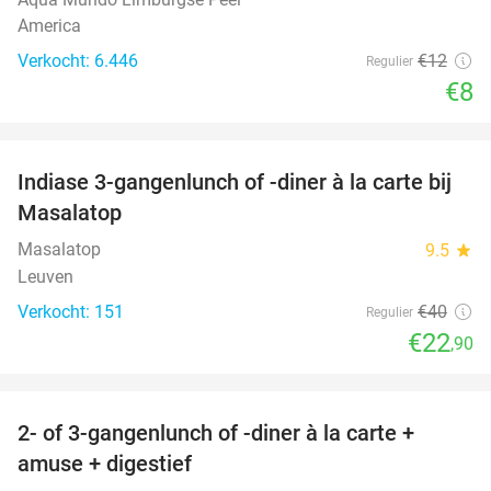
America
Verkocht: 6.446
€12
Regulier
€8
favorite_border
Indiase 3-gangenlunch of -diner à la carte bij
43%
Masalatop
Masalatop
9.5
star
Leuven
Verkocht: 151
€40
Regulier
€22
,90
favorite_border
2- of 3-gangenlunch of -diner à la carte +
45%
amuse + digestief