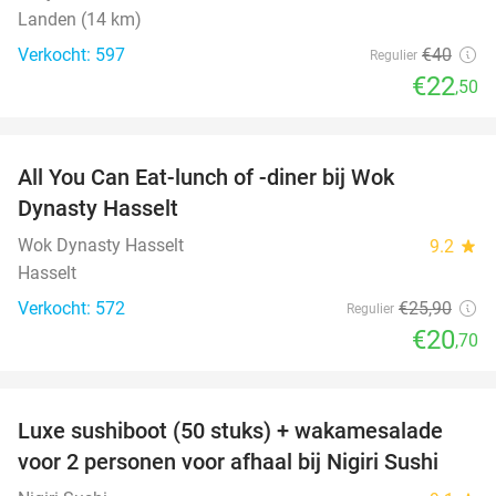
Landen (14 km)
Verkocht: 597
€40
Regulier
€22
,50
favorite_border
All You Can Eat-lunch of -diner bij Wok
20%
Dynasty Hasselt
Wok Dynasty Hasselt
9.2
star
Hasselt
Verkocht: 572
€25
,90
Regulier
€20
,70
favorite_border
Luxe sushiboot (50 stuks) + wakamesalade
55%
voor 2 personen voor afhaal bij Nigiri Sushi