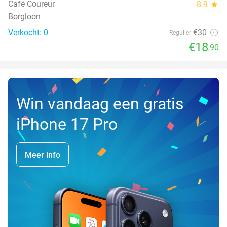
Café Coureur
8.9
star
Borgloon
Verkocht: 0
€30
Regulier
€18
,90
Win vandaag een gratis
iPhone 17 Pro
Meer info