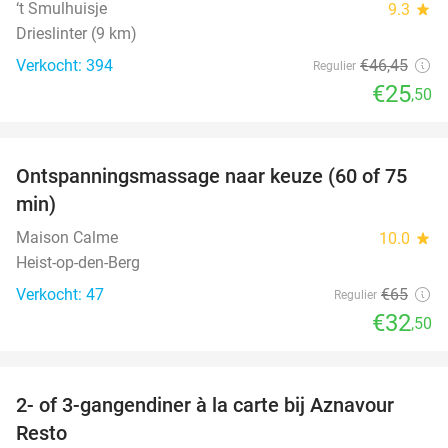
‘t Smulhuisje
9.3
star
Drieslinter (9 km)
Verkocht: 394
€46
,45
Regulier
€25
,50
favorite_border
Ontspanningsmassage naar keuze (60 of 75
50%
min)
Maison Calme
10.0
star
Heist-op-den-Berg
Verkocht: 47
€65
Regulier
€32
,50
favorite_border
2- of 3-gangendiner à la carte bij Aznavour
31%
Resto