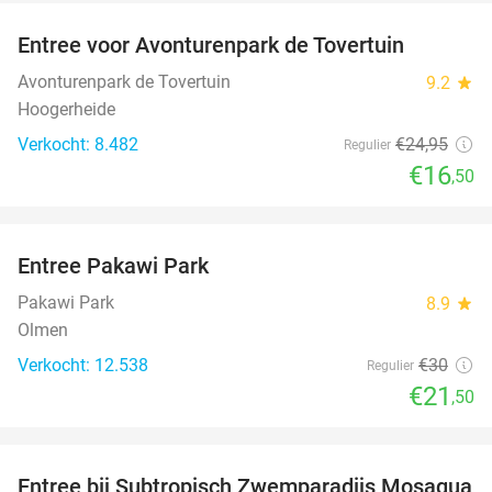
Entree voor Avonturenpark de Tovertuin
34%
Avonturenpark de Tovertuin
9.2
star
Hoogerheide
Verkocht: 8.482
€24
,95
Regulier
€16
,50
favorite_border
Entree Pakawi Park
28%
Pakawi Park
8.9
star
Olmen
Verkocht: 12.538
€30
Regulier
€21
,50
favorite_border
Entree bij Subtropisch Zwemparadijs Mosaqua