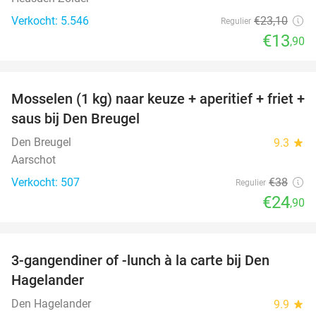
Verkocht: 5.546
€23
,10
Regulier
€13
,90
favorite_border
Mosselen (1 kg) naar keuze + aperitief + friet +
34%
saus bij Den Breugel
Den Breugel
9.3
star
Aarschot
Verkocht: 507
€38
Regulier
€24
,90
favorite_border
3-gangendiner of -lunch à la carte bij Den
27%
Hagelander
Den Hagelander
9.9
star