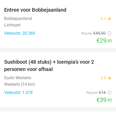
Entree voor Bobbejaanland
40%
Bobbejaanland
9.1
star
Lichtaart
Verkocht: 20.368
€49
,90
Regulier
€29
,90
favorite_border
Sushiboot (48 stuks) + loempia's voor 2
46%
personen voor afhaal
Sushi Westerlo
9.9
star
Westerlo (14 km)
Verkocht: 1.078
€74
Regulier
€39
,90
favorite_border