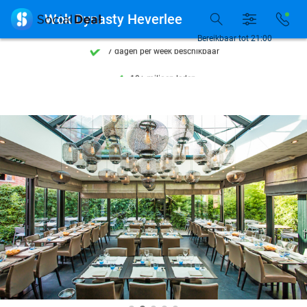
Ontdek 15.000+ deals

Wok Dynasty Heverlee
7 dagen per week beschikbaar
Bereikbaar tot 21:00
10+ miljoen leden
9,4
op basis van
206.133 reviews
Ontdek 15.000+ deals
7 dagen per week beschikbaar
10+ miljoen leden