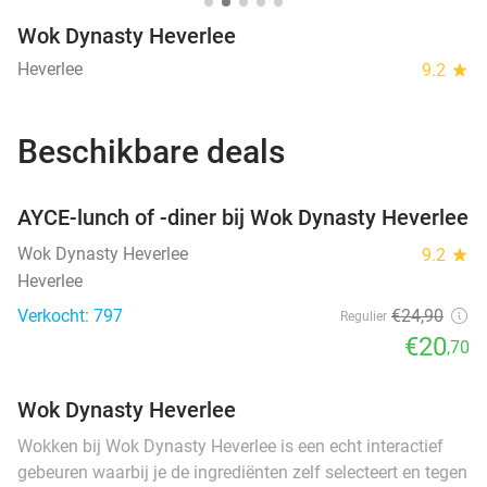
Wok Dynasty Heverlee
Heverlee
9.2
star
Beschikbare deals
favorite_border
AYCE-lunch of -diner bij Wok Dynasty Heverlee
Wok Dynasty Heverlee
9.2
star
Heverlee
Verkocht: 797
€24
,90
Regulier
€20
,70
Wok Dynasty Heverlee
Wokken bij Wok Dynasty Heverlee is een echt interactief
gebeuren waarbij je de ingrediënten zelf selecteert en tegen