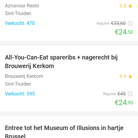
Aznavour Resto
9.8
star
Sint-Truiden
Verkocht: 470
€35
,60
Regulier
€24
,50
favorite_border
All-You-Can-Eat spareribs + nagerecht bij
45%
Brouwerij Kerkom
Brouwerij Kerkom
9.9
star
Sint-Truiden
Verkocht: 595
€45
Regulier
€24
,90
favorite_border
Entree tot het Museum of Illusions in hartje
29%
Brussel