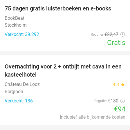
100%
75 dagen gratis luisterboeken en e-books
BookBeat
Stockholm
Verkocht: 39.292
€22
,47
Regulier
Gratis
favorite_border
Overnachting voor 2 + ontbijt met cava in een
48%
kasteelhotel
Château De Looz
9.3
star
Borgloon
Verkocht: 136
€180
Regulier
€94
Inclusief alle bijkomende kosten
favorite_border