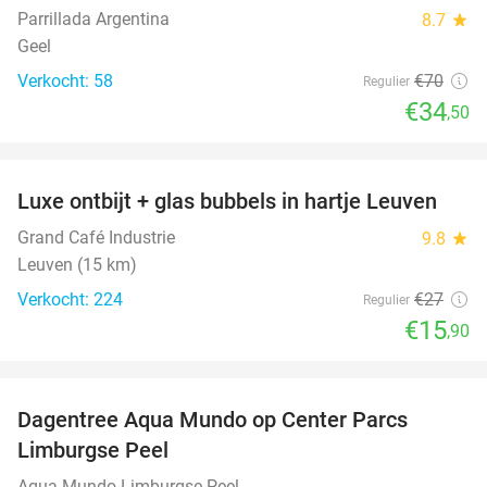
Parrillada Argentina
8.7
star
Geel
Verkocht: 58
€70
Regulier
€34
,50
favorite_border
Luxe ontbijt + glas bubbels in hartje Leuven
41%
Grand Café Industrie
9.8
star
Leuven (15 km)
Verkocht: 224
€27
Regulier
€15
,90
favorite_border
Dagentree Aqua Mundo op Center Parcs
33%
Limburgse Peel
Aqua Mundo Limburgse Peel