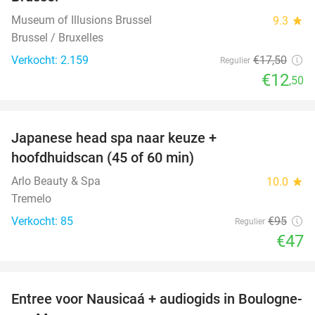
Museum of Illusions Brussel
9.3
star
Brussel / Bruxelles
Verkocht: 2.159
€17
,50
Regulier
€12
,50
favorite_border
Japanese head spa naar keuze +
51%
hoofdhuidscan (45 of 60 min)
Arlo Beauty & Spa
10.0
star
Tremelo
Verkocht: 85
€95
Regulier
€47
favorite_border
Entree voor Nausicaá + audiogids in Boulogne-
27%