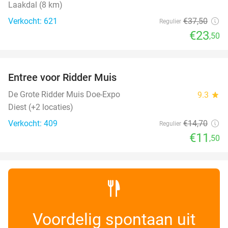
Laakdal (8 km)
Verkocht: 621
€37
,50
Regulier
€23
,50
favorite_border
Entree voor Ridder Muis
22%
De Grote Ridder Muis Doe-Expo
9.3
star
Diest (+2 locaties)
Verkocht: 409
€14
,70
Regulier
€11
,50
Voordelig spontaan uit