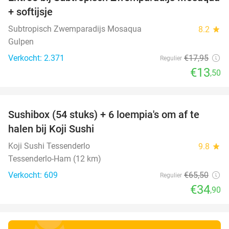
25%
+ softijsje
Subtropisch Zwemparadijs Mosaqua
8.2
star
Gulpen
Verkocht: 2.371
€17
,95
Regulier
€13
,50
favorite_border
Sushibox (54 stuks) + 6 loempia's om af te
47%
halen bij Koji Sushi
Koji Sushi Tessenderlo
9.8
star
Tessenderlo-Ham (12 km)
Verkocht: 609
€65
,50
Regulier
€34
,90