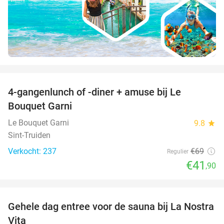
favorite_border
4-gangenlunch of -diner + amuse bij Le
39%
Bouquet Garni
Le Bouquet Garni
9.8
star
Sint-Truiden
Verkocht: 237
€69
Regulier
€41
,90
favorite_border
Gehele dag entree voor de sauna bij La Nostra
30%
Vita