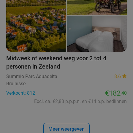
Midweek of weekend weg voor 2 tot 4
personen in Zeeland
Summio Parc Aquadelta
8.6
Bruinisse
€182
Verkocht: 812
,40
Excl. ca. €2,83 p.p.p.n. en €14 p.p. bedlinnen
Meer weergeven