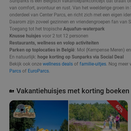
Sunparks is een Belgisch vakantieparkconcept dat draait 
van comfort, avontuur en rust. Van het weelderige groen in
onderdeel van Center Parcs, en richt zich met een eigen id
Daarom zijn zoveel gezinnen en vriendengroepen fan van 
Toegang tot het tropische
Aquafun-waterpark
Knusse huisjes
voor 2 tot 12 personen
Restaurants, wellness en volop activiteiten
Parken op toplocaties in België
: Mol (Kempense Meren) en
En natuurlijk:
hoge korting op Sunparks via Social Deal
Bekijk ook onze
wellness deals
of
familie-uitjes
. Nog meer 
Parcs
of
EuroParcs
.
Vakantiehuisjes met korting boeken
🏡
60%