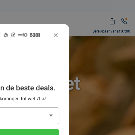
Bereikbaar vanaf 07:00
nparks met
an de beste deals.
 kortingen tot wel 70%!