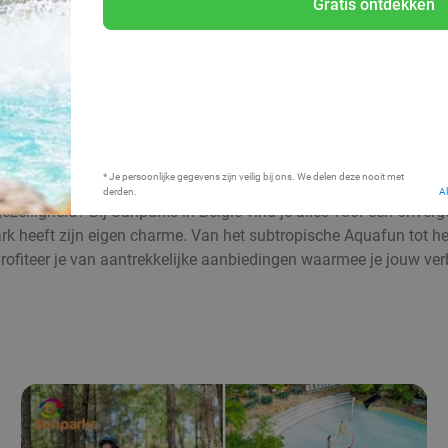
Gratis ontdekken
Bij mij in de buurt
* Je persoonlijke gegevens zijn veilig bij ons. We delen deze nooit met
derden.
A
elligheid? Bij Sunparks in België vind je alles voor een onverget
 heeft zijn eigen charme. Van het subtropische Aquafun tot heer
rofiteer je van aantrekkelijke aanbiedingen waarmee je jouw verb