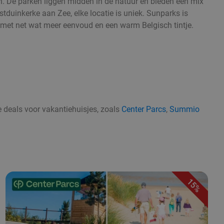
. De parken liggen midden in de natuur en bieden een mix
tduinkerke aan Zee, elke locatie is uniek. Sunparks is
, met net wat meer eenvoud en een warm Belgisch tintje.
e deals voor vakantiehuisjes, zoals
Center Parcs
,
Summio
15%