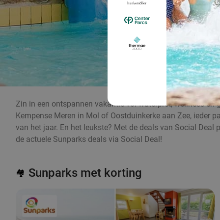
Zin in een ontspannen vakantie vol waterpret, wellness en gez
Kempense Meren in Mol of Oostduinkerke aan Zee, ieder park
van het jaar. En het leukste? Met de deals van Social Deal p
de actuele Sunparks deals via Social Deal!
Sunparks met korting
🏘️