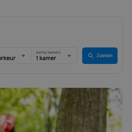
Aantal kamers:
Zoeken
orkeur
1 kamer