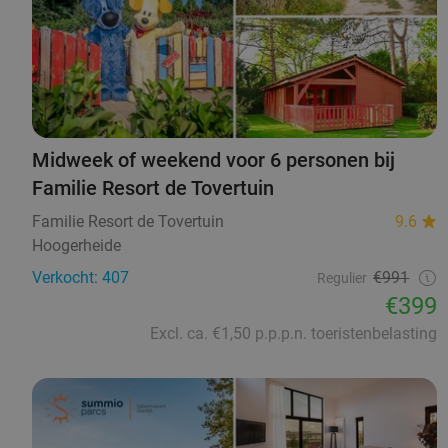
Midweek of weekend voor 6 personen bij
Familie Resort de Tovertuin
Familie Resort de Tovertuin
9.6
Hoogerheide
Verkocht: 407
€991
Regulier
€399
Excl. ca. €1,50 p.p.p.n. toeristenbelasting