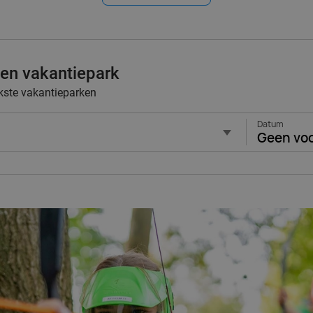
 een vakantiepark
kste vakantieparken
Datum
Geen vo