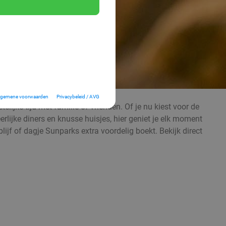
lgemene voorwaarden
Privacybeleid / AVG
elijke tijd met familie of vrienden. Of je nu kiest voor de
lijke diners en knusse huisjes, hier geniet je elk moment
lijf of dagje Sunparks extra voordelig boekt. Bekijk direct