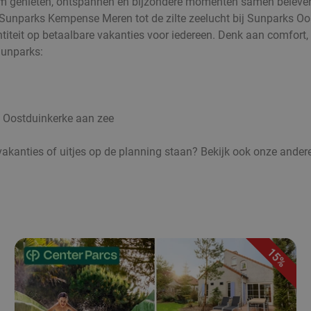
om genieten, ontspannen en bijzondere momenten samen beleven
 Sunparks Kempense Meren tot de zilte zeelucht bij Sunparks Oos
entiteit op betaalbare vakanties voor iedereen. Denk aan comfort
Sunparks:
 Oostduinkerke aan zee
vakanties of uitjes op de planning staan? Bekijk ook onze ander
15%