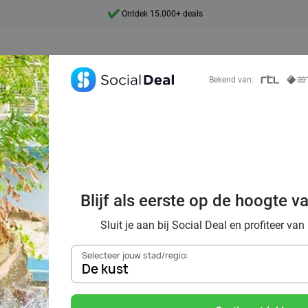
Ontdek 15.000+ deals
7 dagen per week beschikbaar
10+ miljoen leden
Bekend van:
9,4
Ontdek 15.000+ deals
 genieten bij Su
Blijf als eerste op de hoogte v
korting
Sluit je aan bij Social Deal en profiteer van
Selecteer jouw stad/regio:
De kust
Zoek deals in de buurt van
De kust