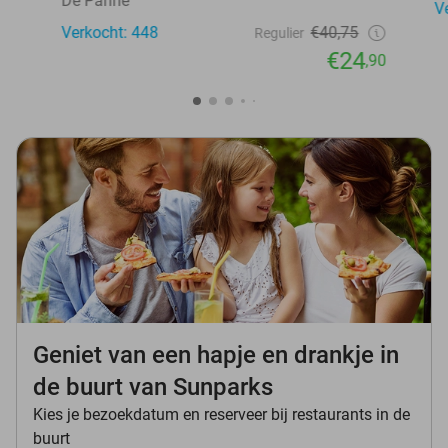
De Panne
V
Verkocht: 448
€40,75
Regulier
€24
,90
Geniet van een hapje en drankje in
de buurt van Sunparks
Kies je bezoekdatum en reserveer bij restaurants in de
buurt