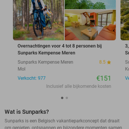
Overnachtingen voor 4 tot 8 personen bij
3
Sunparks Kempense Meren
S
Sunparks Kempense Meren
8.5
S
Mol
K
€151
Verkocht: 977
V
Inclusief alle bijkomende kosten
Wat is Sunparks?
Sunparks is een Belgisch vakantieparkconcept dat draait
om genieten, ontspannen en bijzondere momenten samen