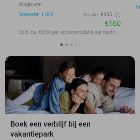
Slagharen
V
Verkocht: 1.323
€355
Regulier
€160
Excl. ca. €8,50 per accommodatie per nacht aan lokale heffingen
Boek een verblijf bij een
vakantiepark