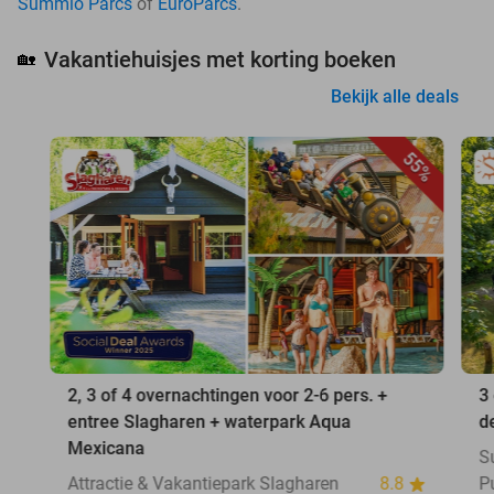
Summio Parcs
of
EuroParcs
.
Vakantiehuisjes met korting boeken
🏡
Bekijk alle deals
55%
2, 3 of 4 overnachtingen voor 2-6 pers. +
3
entree Slagharen + waterpark Aqua
d
Mexicana
S
Attractie & Vakantiepark Slagharen
8.8
P