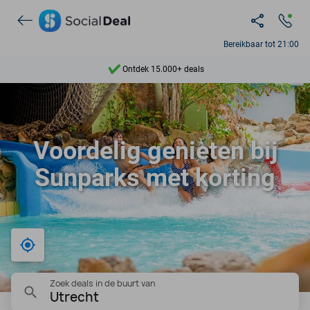
Bereikbaar tot 21:00
Ontdek 15.000+ deals
7 dagen per week beschikbaar
10+ miljoen leden
Voordelig genieten bij
9,4
Sunparks met korting
Ontdek 15.000+ deals
Bij mij in de buurt
Zoek deals in de buurt van
Utrecht