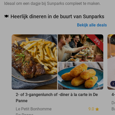
Ideaal om een dagje bij Sunparks compleet te maken.
Heerlijk dineren in de buurt van Sunparks
🍽️
Bekijk alle deals
39%
2- of 3-gangenlunch of -diner à la carte in De
4
Panne
D
Le Petit Bonhomme
9.0
B