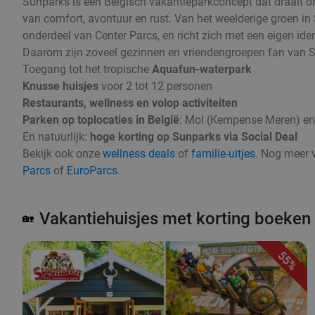
Sunparks is een Belgisch vakantieparkconcept dat draait 
van comfort, avontuur en rust. Van het weelderige groen in
onderdeel van Center Parcs, en richt zich met een eigen id
Daarom zijn zoveel gezinnen en vriendengroepen fan van 
Toegang tot het tropische
Aquafun-waterpark
Knusse huisjes
voor 2 tot 12 personen
Restaurants, wellness en volop activiteiten
Parken op toplocaties in België
: Mol (Kempense Meren) en
En natuurlijk:
hoge korting op Sunparks via Social Deal
Bekijk ook onze
wellness deals
of
familie-uitjes
. Nog meer 
Parcs
of
EuroParcs
.
Vakantiehuisjes met korting boeken
🏡
55%