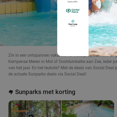
Zin in een ontspannen vakantie vol waterpret, wellness en gez
Kempense Meren in Mol of Oostduinkerke aan Zee, ieder park
van het jaar. En het leukste? Met de deals van Social Deal p
de actuele Sunparks deals via Social Deal!
Sunparks met korting
🏘️