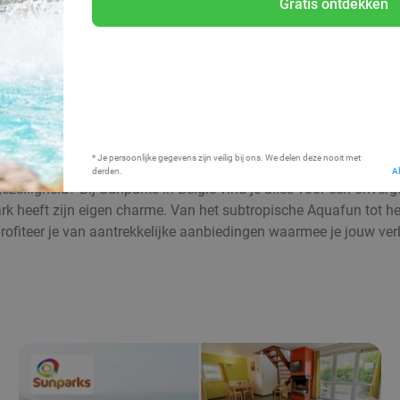
Gratis ontdekken
Bij mij in de buurt
* Je persoonlijke gegevens zijn veilig bij ons. We delen deze nooit met
derden.
A
elligheid? Bij Sunparks in België vind je alles voor een onverget
 heeft zijn eigen charme. Van het subtropische Aquafun tot heer
rofiteer je van aantrekkelijke aanbiedingen waarmee je jouw verb