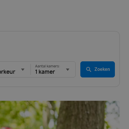
Aantal kamers:
Zoeken
orkeur
1 kamer