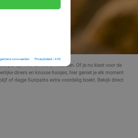
lgemene voorwaarden
Privacybeleid / AVG
elijke tijd met familie of vrienden. Of je nu kiest voor de
lijke diners en knusse huisjes, hier geniet je elk moment
lijf of dagje Sunparks extra voordelig boekt. Bekijk direct