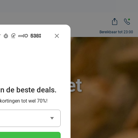
Bereikbaar tot 23:00
nparks met
an de beste deals.
 kortingen tot wel 70%!