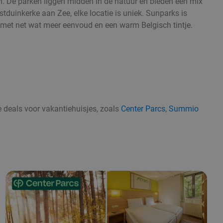
. De parken liggen midden in de natuur en bieden een mix
tduinkerke aan Zee, elke locatie is uniek. Sunparks is
, met net wat meer eenvoud en een warm Belgisch tintje.
e deals voor vakantiehuisjes, zoals
Center Parcs
,
Summio