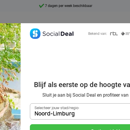
7 dagen per week beschikbaar
10+ miljoen leden
9,4
Bekend van:
Ontdek 15.000+ deals
 genieten bij Su
Blijf als eerste op de hoogte v
korting
Sluit je aan bij Social Deal en profiteer van
Selecteer jouw stad/regio:
Noord-Limburg
Zoek deals in de buurt van
Noord-Limburg