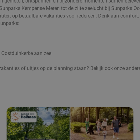
om genieten, ontspannen en bijzondere momenten samen beleven
 Sunparks Kempense Meren tot de zilte zeelucht bij Sunparks Oos
entiteit op betaalbare vakanties voor iedereen. Denk aan comfort
Sunparks:
 Oostduinkerke aan zee
vakanties of uitjes op de planning staan? Bekijk ook onze ander