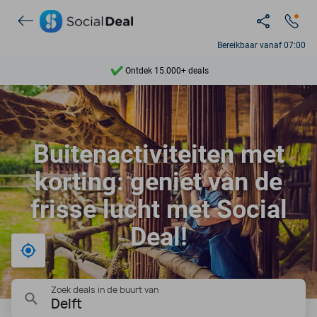
Bereikbaar vanaf 07:00
Ontdek 15.000+ deals
7 dagen per week beschikbaar
10+ miljoen leden
Buitenactiviteiten met
9,4
korting: geniet van de
Ontdek 15.000+ deals
frisse lucht met Social
Deal!
Bij mij in de buurt
Zoek deals in de buurt van
Delft