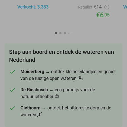
Verkocht: 3.383
€14
V
Regulier
€6
,95
Stap aan boord en ontdek de wateren van
Nederland
Muiderberg
→ ontdek kleine eilandjes en geniet
van de rustige open wateren 🏝️
De Biesbosch
→ een paradijs voor de
natuurliefhebber 😍
Giethoorn
→ ontdek het pittoreske dorp en de
wateren 🛶