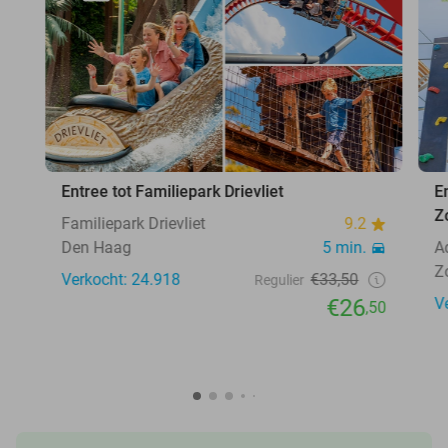
Entree tot Familiepark Drievliet
E
Z
Familiepark Drievliet
9.2
Den Haag
5 min.
A
Z
Verkocht: 24.918
€33,50
Regulier
€26
V
,50