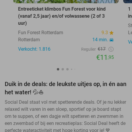
Entreeticket klimbos Fun Forest voor kind
1
(vanaf 2,5 jaar) en/of volwassene (2 of 3
i
uur)
S
Fun Forest Rotterdam
9.3
L
Rotterdam
14 min.
V
Verkocht: 1.816
€17
Regulier
€11
,95
Duik in de deals: de leukste uitjes op, in én aan
het water! 💦⛵
Social Deal staat vol met spetterende deals. Of je nu lekker
relaxed wilt varen in een sloep, sportief op je board stapt
om te suppen, of een dagje wilt spetteren en zwemmen in
een zwembad of bij een recreatieplas: Social Deal heeft de
perfecte wateractiviteit met hoge korting voor je! 💙