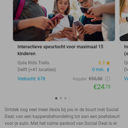
Interactieve speurtocht voor maximaal 15
I
kinderen
(
Qula Kids Trails
8.3
Q
Delft (+41 locaties)
0 min.
D
Verkocht: 678
€55,50
V
Regulier
€24
,75
Ontdek nog veel meer deals bij jou in de buurt met Social
Deal, van een kappersbehandeling tot aan een poetsbeurt
voor je auto. Met het ruime aanbod van Social Deal is er