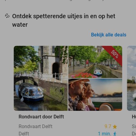
Ontdek spetterende uitjes in en op het
💦
water
Bekijk alle deals
50%
Rondvaart door Delft
H
Rondvaart Delft
9.7
S
Delft
1 min.
D