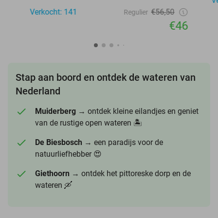
V
Verkocht: 141
€56,50
Regulier
€46
Stap aan boord en ontdek de wateren van
Nederland
Muiderberg
→ ontdek kleine eilandjes en geniet
van de rustige open wateren 🏝️
De Biesbosch
→ een paradijs voor de
natuurliefhebber 😍
Giethoorn
→ ontdek het pittoreske dorp en de
wateren 🛶