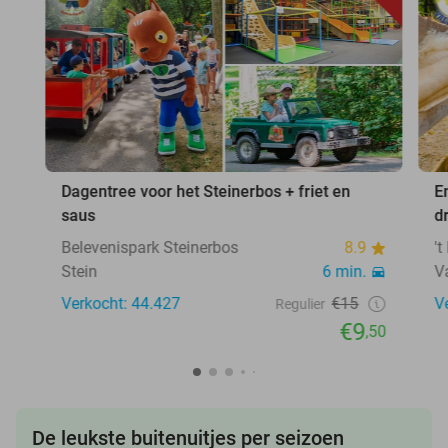
Dagentree voor het Steinerbos + friet en
E
saus
d
Belevenispark Steinerbos
8.9
'
Stein
6 min.
V
Verkocht: 44.427
€15
V
Regulier
€9
,50
De leukste buitenuitjes per seizoen