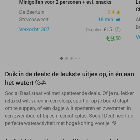
Minigolfen voor 2 personen + evt. snacks
L
C
De Beertuin
9.4
Stevensweert
18 min.
A
B
Verkocht: 307
€15
Regulier
€9
V
,50
Duik in de deals: de leukste uitjes op, in én aan
het water! 💦⛵
Social Deal staat vol met spetterende deals. Of je nu lekker
relaxed wilt varen in een sloep, sportief op je board stapt
om te suppen, of een dagje wilt spetteren en zwemmen in
een zwembad of bij een recreatieplas: Social Deal heeft de
perfecte wateractiviteit met hoge korting voor je! 💙