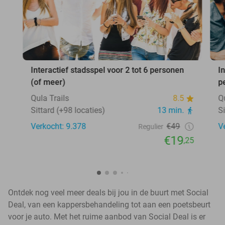
Interactief stadsspel voor 2 tot 6 personen
I
(of meer)
p
Qula Trails
8.5
Q
Sittard (+98 locaties)
13 min.
S
Verkocht: 9.378
€49
V
Regulier
€19
,25
Ontdek nog veel meer deals bij jou in de buurt met Social
Deal, van een kappersbehandeling tot aan een poetsbeurt
voor je auto. Met het ruime aanbod van Social Deal is er