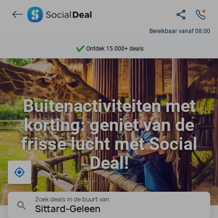
Bereikbaar vanaf 08:00
Ontdek 15.000+ deals
7 dagen per week beschikbaar
10+ miljoen leden
Buitenactiviteiten met
9,4
korting: geniet van de
Ontdek 15.000+ deals
frisse lucht met Social
Deal!
Bij mij in de buurt
Zoek deals in de buurt van
Sittard-Geleen