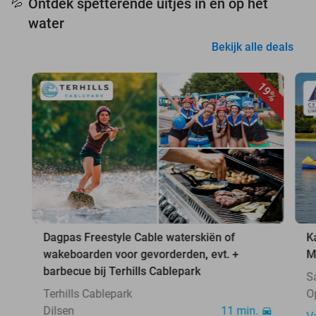
Ontdek spetterende uitjes in en op het
💦
water
Bekijk alle deals
19%
Dagpas Freestyle Cable waterskiën of
K
wakeboarden voor gevorderden, evt. +
M
barbecue bij Terhills Cablepark
S
Terhills Cablepark
O
Dilsen
11 min.