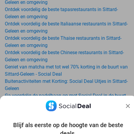
Geleen en omgeving
Ontdek voordelig de beste tapasrestaurants in Sittard-
Geleen en omgeving
Ontdek voordelig de beste Italiaanse restaurants in Sittard-
Geleen en omgeving
Ontdek voordelig de beste Thaise restaurants in Sittard-
Geleen en omgeving
Ontdek voordelig de beste Chinese restaurants in Sittard-
Geleen en omgeving
Geniet van matcha met tot wel 70% korting in de buurt van
Sittard-Geleen - Social Deal
Buitenactiviteiten met Korting: Social Deal Uitjes in Sittard-
Geleen
Ga voordelig de padelbaan op met Social Deal in de buurt
van Sittard-Geleen
Geniet van je vakantie in Sittard-Geleen in Nederland met
Social Deal
Ontdek voordelig Pilates in Sittard-Geleen - Social Deal
Blijf als eerste op de hoogte van de beste
Ervaar de kwaliteit van het Van der Valk hotel in Sittard-
deals.