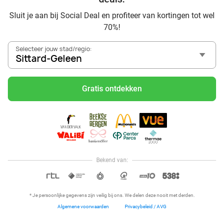
Geleen en omgeving
Sluit je aan bij Social Deal en profiteer van kortingen tot wel
Voordelig genieten bij Sunparks met korting vanuit Sittard-
70%!
Geleen
Met hoge korting naar de zonnebank in Sittard-Geleen
Selecteer jouw stad/regio:
Skiën met korting in Sittard-Geleen? Ontdek de leukste
Sittard-Geleen
skihallen en indoor skibanen
Schaatsen in Sittard-Geleen en omgeving
Gratis ontdekken
Holiday on Ice tickets met korting in Sittard-Geleen
Social Deal voordeelshop: ah, zoveel mooie deals in regio
Sittard-Geleen!
Reis af naar Ketteler Hof vanuit Sittard-Geleen en beleef
ultiem speelplezier met de kids
Naar Eifelpark Gondorf vanuit Sittard-Geleen
Bekend van:
Hoi, onze klantenservice is open,
dus als je een vraag hebt helpen
OPEN IN APP
we je graag!
* Je persoonlijke gegevens zijn veilig bij ons. We delen deze nooit met derden.
Algemene voorwaarden
Privacybeleid / AVG