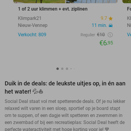
1 of 2 uur klimmen + evt. ziplinen
F
Klimpark21
9.7
K
Nieuw-Vennep
11 min.
N
Verkocht: 809
€10
V
Regulier
€6
,95
Duik in de deals: de leukste uitjes op, in én aan
het water! 💦⛵
Social Deal staat vol met spetterende deals. Of je nu lekker
relaxed wilt varen in een sloep, sportief op je board stapt
om te suppen, of een dagje wilt spetteren en zwemmen in
een zwembad of bij een recreatieplas: Social Deal heeft de
perfecte wateractiviteit met hoge korting voor je! 💙