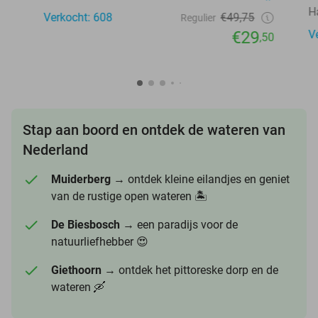
H
Verkocht: 608
€49,75
Regulier
€29
V
,50
Stap aan boord en ontdek de wateren van
Nederland
Muiderberg
→ ontdek kleine eilandjes en geniet
van de rustige open wateren 🏝️
De Biesbosch
→ een paradijs voor de
natuurliefhebber 😍
Giethoorn
→ ontdek het pittoreske dorp en de
wateren 🛶