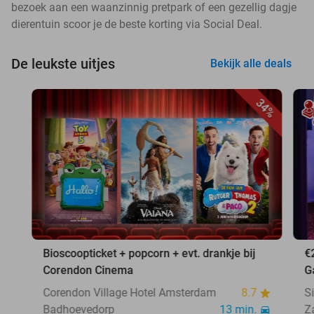
bezoek aan een waanzinnig pretpark of een gezellig dagje
dierentuin scoor je de beste korting via Social Deal.
De leukste uitjes
Bekijk alle deals
34%
Bioscoopticket + popcorn + evt. drankje bij
€
Corendon Cinema
G
Corendon Village Hotel Amsterdam
8.7
S
Badhoevedorp
13 min.
Z