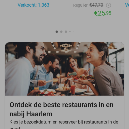
Verkocht: 1.363
€47,70
V
Regulier
€25
,95
Ontdek de beste restaurants in en
nabij Haarlem
Kies je bezoekdatum en reserveer bij restaurants in de
buurt