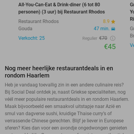
All-You-Can-Eat & Drink-diner (6 tot 80
G
personen) (3 uur) bij Restaurant Rhodos
Y
R
Restaurant Rhodos
8.9
Gouda
47 min.
G
B
Verkocht: 25
€70
Regulier
€45
V
Nog meer heerlijke restaurantdeals in en
rondom Haarlem
Heb je vandaag toevallig zin in een andere culinaire reis?
Bij Social Deal ontdek je, naast Griekse specialiteiten, nog
véél meer populaire restaurantdeals in en rondom Haarlem.
Maak bijvoorbeeld een smaakvol uitstapje naar Azië en
smul van dagverse sushi, kruidige Thaise curry’s of
verrassende Chinese gerechten. Blijf je liever in Europese
sferen? Kies dan voor een avondje ongedwongen genieten