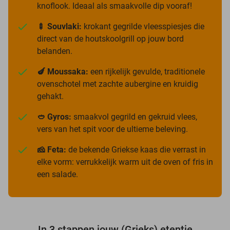
knoflook. Ideaal als smaakvolle dip vooraf!
🍢 Souvlaki:
krokant gegrilde vleesspiesjes die
direct van de houtskoolgrill op jouw bord
belanden.
🍆 Moussaka:
een rijkelijk gevulde, traditionele
ovenschotel met zachte aubergine en kruidig
gehakt.
🥙 Gyros:
smaakvol gegrild en gekruid vlees,
vers van het spit voor de ultieme beleving.
🧀 Feta:
de bekende Griekse kaas die verrast in
elke vorm: verrukkelijk warm uit de oven of fris in
een salade.
In 3 stappen jouw (Grieks) etentje