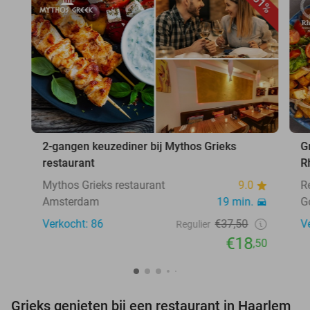
51%
2-gangen keuzediner bij Mythos Grieks
G
restaurant
R
Mythos Grieks restaurant
9.0
R
Amsterdam
19 min.
G
Verkocht: 86
€37,50
V
Regulier
€18
,50
Grieks genieten bij een restaurant in Haarlem