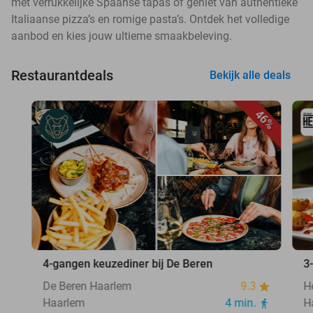
met verrukkelijke Spaanse tapas of geniet van authentieke
Italiaanse pizza’s en romige pasta’s. Ontdek het volledige
aanbod en kies jouw ultieme smaakbeleving.
Restaurantdeals
Bekijk alle deals
46%
4-gangen keuzediner bij De Beren
3
De Beren Haarlem
9.3
H
Haarlem
4 min.
H