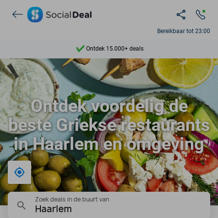
Bereikbaar tot 23:00
Ontdek 15.000+ deals
7 dagen per week beschikbaar
10+ miljoen leden
Ontdek voordelig de
9,4
beste Griekse restaurants
Ontdek 15.000+ deals
in Haarlem en omgeving
Bij mij in de buurt
Zoek deals in de buurt van
Haarlem