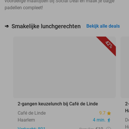
voordelige maaltijden bij Social Deal en maak je dagje
padellen compleet!
Smakelijke lunchgerechten
🥑
Bekijk alle deals
42%
2-gangen keuzelunch bij Café de Linde
2
H
Café de Linde
9.7
Haarlem
4 min.
D
H