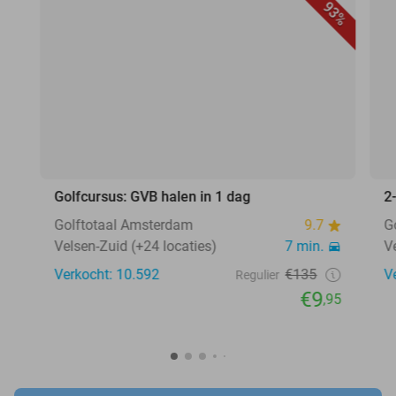
93%
Golfcursus: GVB halen in 1 dag
2
Golftotaal Amsterdam
9.7
G
Velsen-Zuid (+24 locaties)
7 min.
V
Verkocht: 10.592
€135
V
Regulier
€9
,95