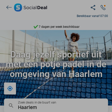
Ontdek 15.000+ deals
Bereikbaar vanaf 07:00
7 dagen per week beschikbaar
10+ miljoen leden
9,4
Daag jezelf sportief uit
Ontdek 15.000+ deals
met een potje padel in de
omgeving van Haarlem
Bij mij in de buurt
Zoek deals in de buurt van
Haarlem