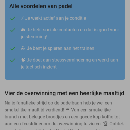
Alle voordelen van padel
⚡️ Je werkt actief aan je conditie
👥 Je hebt sociale contacten en dat is goed voor
je stemming!
💪 Je bent je spieren aan het trainen
🧠 Je doet aan stressvermindering en werkt aan
je tactisch inzicht
Vier de overwinning met een heerlijke maaltijd
Na je fanatieke strijd op de padelbaan heb je wel een
smakelijke maaltijd verdiend! 🍴 Van een smakelijke
brunch met belegde broodjes en een goede kop koffie tot
aan een feestdiner om de overwinning te vieren. 🏆 Ontdek