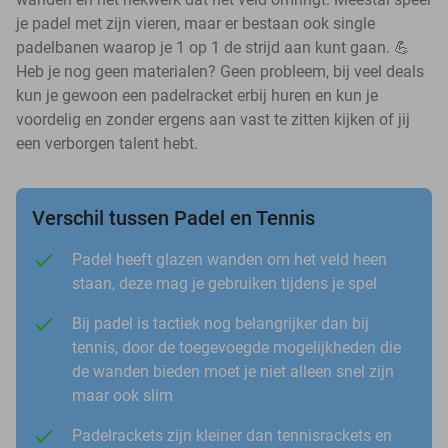
je padel met zijn vieren, maar er bestaan ook single
padelbanen waarop je 1 op 1 de strijd aan kunt gaan. 💪
Heb je nog geen materialen? Geen probleem, bij veel deals
kun je gewoon een padelracket erbij huren en kun je
voordelig en zonder ergens aan vast te zitten kijken of jij
een verborgen talent hebt.
Verschil tussen Padel en Tennis
Padel heeft glazen wanden om het veld heen
staan, deze mag je gebruiken tijdens je spel
Bij padel is tactiek nog belangrijker dan bij
tennis, door de toegevoegde mogelijkheden die
de wanden bieden moet je niet alleen snel zijn
maar ook slim
Padelrackets zijn kleiner dan tennisrackets en