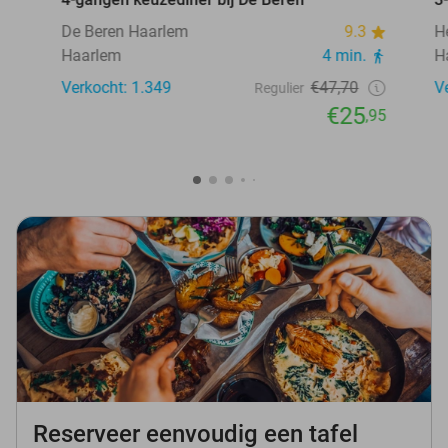
De Beren Haarlem
9.3
H
Haarlem
4 min.
H
Verkocht: 1.349
€47,70
V
Regulier
€25
,95
Reserveer eenvoudig een tafel