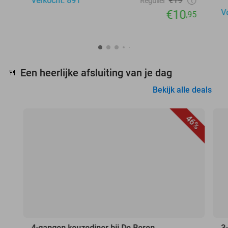
Verkocht: 891
€19
Regulier
€10
V
,95
Een heerlijke afsluiting van je dag
🍴
Bekijk alle deals
46%
4-gangen keuzediner bij De Beren
3