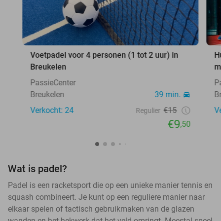
Voetpadel voor 4 personen (1 tot 2 uur) in
H
Breukelen
m
PassieCenter
P
Breukelen
39 min.
B
Verkocht: 24
€15
V
Regulier
€9
,50
Wat is padel?
Padel is een racketsport die op een unieke manier tennis en
squash combineert. Je kunt op een reguliere manier naar
elkaar spelen of tactisch gebruikmaken van de glazen
wanden en het hekwerk dat het veld omringt. Meestal speel