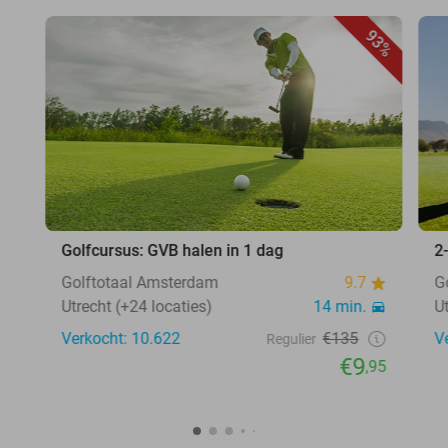
93%
Golfcursus: GVB halen in 1 dag
2
Golftotaal Amsterdam
9.7
G
Utrecht (+24 locaties)
14 min.
U
Verkocht: 10.622
€135
V
Regulier
€9
,95