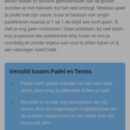
elkaar spelen of tactisch gebruikmaken van de glazen
wanden en het hekwerk dat het veld omringt. Meestal speel
je padel met zijn vieren, maar er bestaan ook single
padelbanen waarop je 1 op 1 de strijd aan kunt gaan. 💪
Heb je nog geen materialen? Geen probleem, bij veel deals
kun je gewoon een padelracket erbij huren en kun je
voordelig en zonder ergens aan vast te zitten kijken of jij
een verborgen talent hebt.
Verschil tussen Padel en Tennis
Padel heeft glazen wanden om het veld heen
staan, deze mag je gebruiken tijdens je spel
Bij padel is tactiek nog belangrijker dan bij
tennis, door de toegevoegde mogelijkheden die
de wanden bieden moet je niet alleen snel zijn
maar ook slim