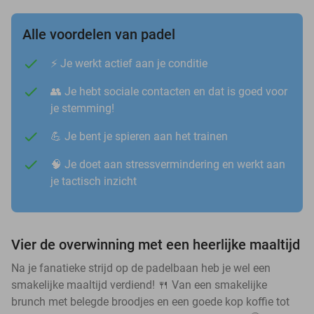
Alle voordelen van padel
⚡️ Je werkt actief aan je conditie
👥 Je hebt sociale contacten en dat is goed voor
je stemming!
💪 Je bent je spieren aan het trainen
🧠 Je doet aan stressvermindering en werkt aan
je tactisch inzicht
Vier de overwinning met een heerlijke maaltijd
Na je fanatieke strijd op de padelbaan heb je wel een
smakelijke maaltijd verdiend! 🍴 Van een smakelijke
brunch met belegde broodjes en een goede kop koffie tot