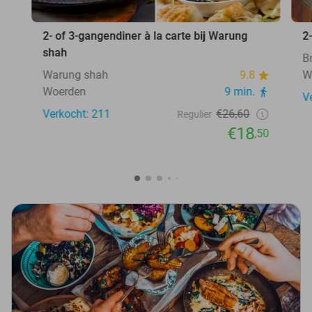
2- of 3-gangendiner à la carte bij Warung
2
shah
B
Warung shah
9.8
W
Woerden
9 min.
V
Verkocht: 211
€26,60
Regulier
€18
,50