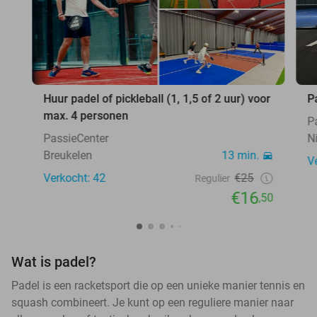
Huur padel of pickleball (1, 1,5 of 2 uur) voor
P
max. 4 personen
P
PassieCenter
N
Breukelen
13 min.
V
Verkocht: 42
€25
Regulier
€16
,50
Wat is padel?
Padel is een racketsport die op een unieke manier tennis en
squash combineert. Je kunt op een reguliere manier naar