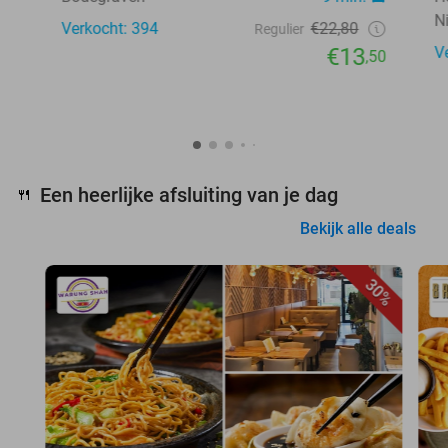
N
Verkocht: 394
€22,80
Regulier
€13
V
,50
Een heerlijke afsluiting van je dag
🍴
Bekijk alle deals
30%