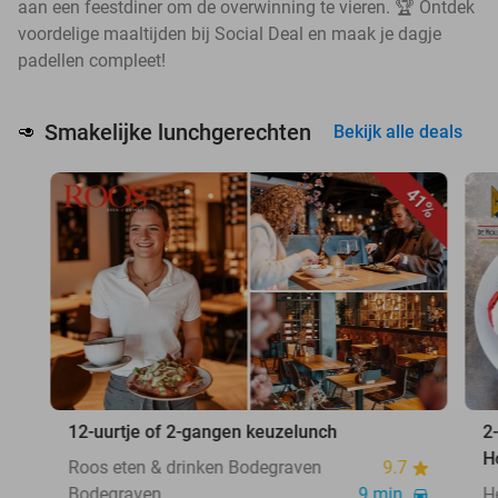
aan een feestdiner om de overwinning te vieren. 🏆 Ontdek
voordelige maaltijden bij Social Deal en maak je dagje
padellen compleet!
Smakelijke lunchgerechten
🥑
Bekijk alle deals
41%
12-uurtje of 2-gangen keuzelunch
2
H
Roos eten & drinken Bodegraven
9.7
Bodegraven
9 min.
H