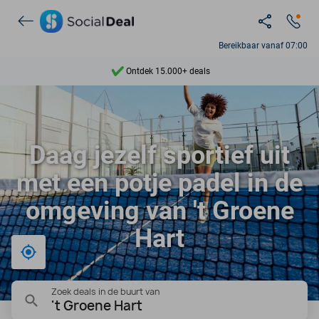
Bereikbaar vanaf 07:00
Ontdek 15.000+ deals
7 dagen per week beschikbaar
10+ miljoen leden
Daag jezelf sportief uit
9,4
met een potje padel in de
Ontdek 15.000+ deals
omgeving van 't Groene
Hart
Bij mij in de buurt
Zoek deals in de buurt van
't Groene Hart