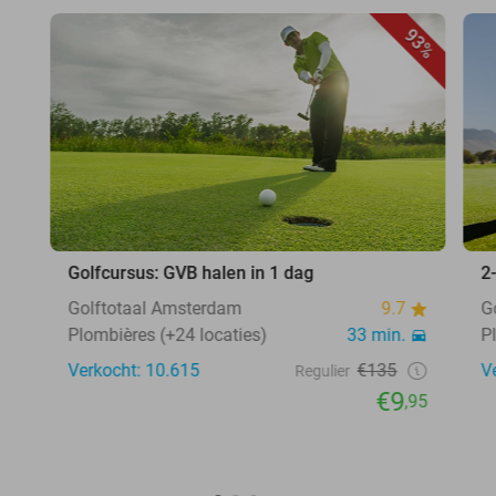
93%
Golfcursus: GVB halen in 1 dag
2
Golftotaal Amsterdam
9.7
G
Plombières (+24 locaties)
33 min.
P
Verkocht: 10.615
€135
V
Regulier
€9
,95