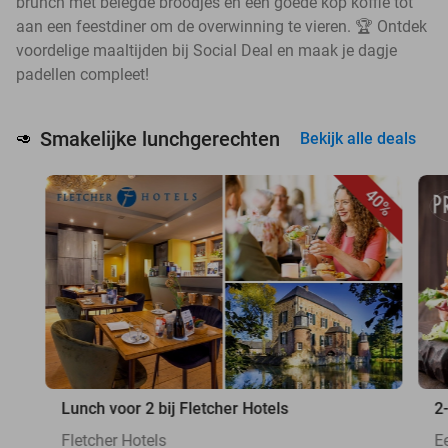
brunch met belegde broodjes en een goede kop koffie tot
aan een feestdiner om de overwinning te vieren. 🏆 Ontdek
voordelige maaltijden bij Social Deal en maak je dagje
padellen compleet!
Smakelijke lunchgerechten
🥑
Bekijk alle deals
40%
Lunch voor 2 bij Fletcher Hotels
2
Fletcher Hotels
E