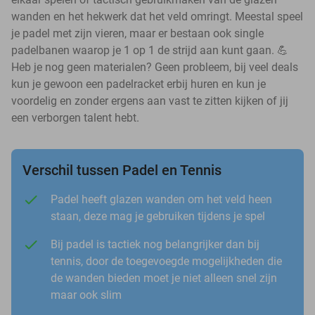
wanden en het hekwerk dat het veld omringt. Meestal speel
je padel met zijn vieren, maar er bestaan ook single
padelbanen waarop je 1 op 1 de strijd aan kunt gaan. 💪
Heb je nog geen materialen? Geen probleem, bij veel deals
kun je gewoon een padelracket erbij huren en kun je
voordelig en zonder ergens aan vast te zitten kijken of jij
een verborgen talent hebt.
Verschil tussen Padel en Tennis
Padel heeft glazen wanden om het veld heen
staan, deze mag je gebruiken tijdens je spel
Bij padel is tactiek nog belangrijker dan bij
tennis, door de toegevoegde mogelijkheden die
de wanden bieden moet je niet alleen snel zijn
maar ook slim