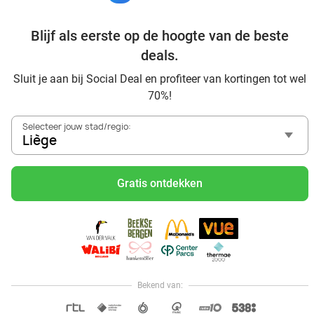
Blijf als eerste op de hoogte van de beste
Bekijk nog meer topdeals in jouw omgeving
deals.
Sluit je aan bij Social Deal en profiteer van kortingen tot wel
70%!
Selecteer jouw stad/regio:
Liège
Voordelig genieten in Liège: haal deal-inspiratie uit onze
blogs
Gratis ontdekken
Mangez des sushis à Liège
Mangez à volonté à Liège
Center Parcs Les Ardennes
Plopsa Coo Ardennes: gezellig familiepark vlakbij de
watervallen van Coo
Bekend van:
Hoi, onze klantenservice is open,
dus als je een vraag hebt helpen