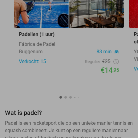
Padellen (1 uur)
P
o
Fábrica de Padel
Buggenum
83 min.
Y
V
Verkocht: 15
€25
Regulier
€14
V
,95
Wat is padel?
Padel is een racketsport die op een unieke manier tennis en
squash combineert. Je kunt op een reguliere manier naar
elkaar spelen of tactisch gebruikmaken van de glazen