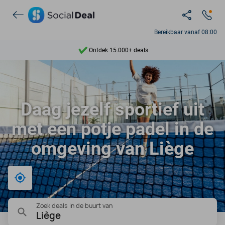
Bereikbaar vanaf 08:00
Ontdek 15.000+ deals
7 dagen per week beschikbaar
10+ miljoen leden
Daag jezelf sportief uit
9,4
met een potje padel in de
Ontdek 15.000+ deals
omgeving van Liège
Bij mij in de buurt
Zoek deals in de buurt van
Liège