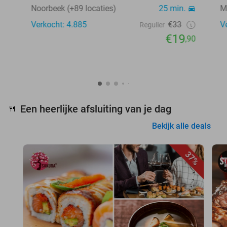
Noorbeek (+89 locaties)
25 min.
M
Verkocht: 4.885
€33
V
Regulier
€19
,90
Een heerlijke afsluiting van je dag
🍴
Bekijk alle deals
37%