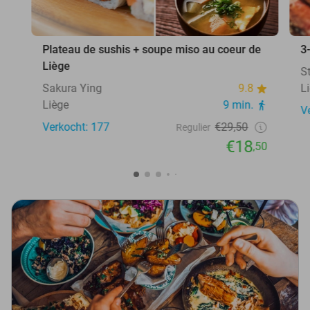
Plateau de sushis + soupe miso au coeur de
3
Liège
S
Sakura Ying
9.8
L
Liège
9 min.
V
Verkocht: 177
€29,50
Regulier
€18
,50