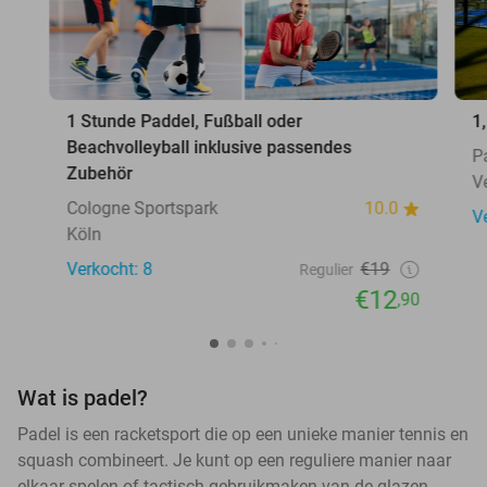
1 Stunde Paddel, Fußball oder
1
Beachvolleyball inklusive passendes
P
Zubehör
V
Cologne Sportspark
10.0
V
Köln
Verkocht: 8
€19
Regulier
€12
,90
Wat is padel?
Padel is een racketsport die op een unieke manier tennis en
squash combineert. Je kunt op een reguliere manier naar
elkaar spelen of tactisch gebruikmaken van de glazen