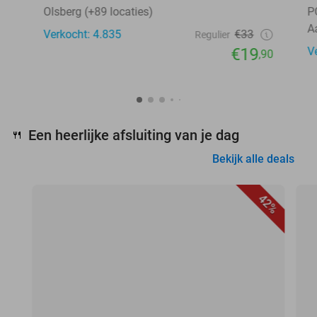
Olsberg (+89 locaties)
P
A
Verkocht: 4.835
€33
Regulier
€19
V
,90
Een heerlijke afsluiting van je dag
🍴
Bekijk alle deals
42%