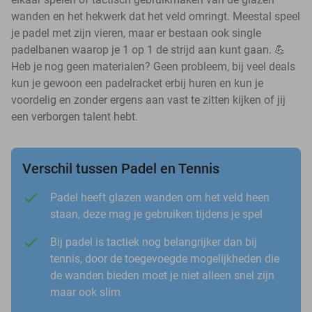
wanden en het hekwerk dat het veld omringt. Meestal speel
je padel met zijn vieren, maar er bestaan ook single
padelbanen waarop je 1 op 1 de strijd aan kunt gaan. 💪
Heb je nog geen materialen? Geen probleem, bij veel deals
kun je gewoon een padelracket erbij huren en kun je
voordelig en zonder ergens aan vast te zitten kijken of jij
een verborgen talent hebt.
Verschil tussen Padel en Tennis
Padel heeft glazen wanden om het veld heen
staan, deze mag je gebruiken tijdens je spel
Bij padel is tactiek nog belangrijker dan bij
tennis, door de toegevoegde mogelijkheden die
de wanden bieden moet je niet alleen snel zijn
maar ook slim