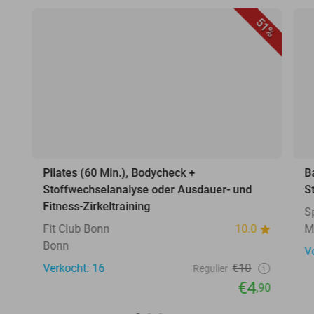
51%
Pilates (60 Min.), Bodycheck +
B
Stoffwechselanalyse oder Ausdauer- und
S
Fitness-Zirkeltraining
S
Fit Club Bonn
10.0
M
Bonn
V
Verkocht: 16
€10
Regulier
€4
,90