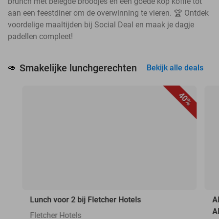
brunch met belegde broodjes en een goede kop koffie tot
aan een feestdiner om de overwinning te vieren. 🏆 Ontdek
voordelige maaltijden bij Social Deal en maak je dagje
padellen compleet!
Smakelijke lunchgerechten
🥑
Bekijk alle deals
40%
Lunch voor 2 bij Fletcher Hotels
A
A
Fletcher Hotels