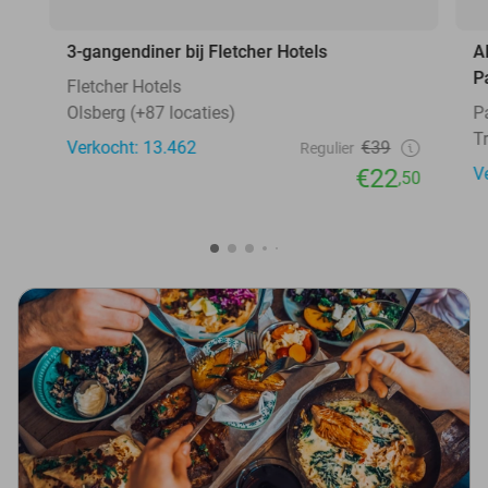
3-gangendiner bij Fletcher Hotels
A
P
Fletcher Hotels
Olsberg (+87 locaties)
P
T
Verkocht: 13.462
€39
Regulier
€22
V
,50