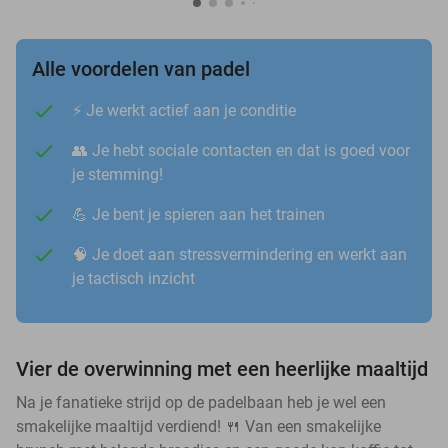
Alle voordelen van padel
⚡️ Je werkt actief aan je conditie
👥 Je hebt sociale contacten en dat is goed voor
je stemming!
💪 Je bent je spieren aan het trainen
🧠 Je doet aan stressvermindering en werkt aan
je tactisch inzicht
Vier de overwinning met een heerlijke maaltijd
Na je fanatieke strijd op de padelbaan heb je wel een
smakelijke maaltijd verdiend! 🍴 Van een smakelijke