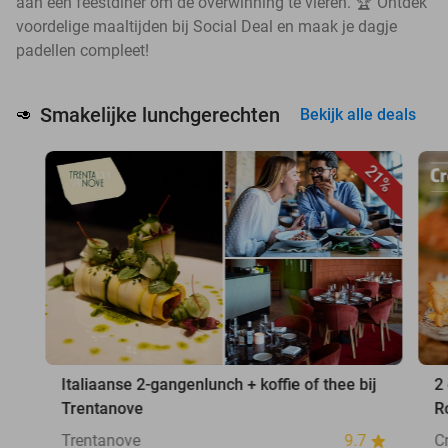
aan een feestdiner om de overwinning te vieren. 🏆 Ontdek
voordelige maaltijden bij Social Deal en maak je dagje
padellen compleet!
Smakelijke lunchgerechten
🥑
Bekijk alle deals
21%
Italiaanse 2-gangenlunch + koffie of thee bij
2
Trentanove
R
Trentanove
9.7
C