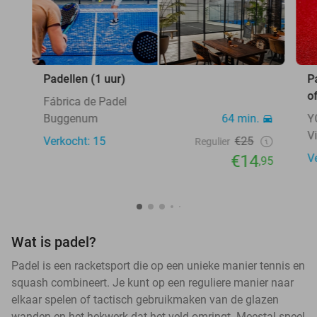
Padellen (1 uur)
P
o
Fábrica de Padel
Buggenum
64 min.
Y
V
Verkocht: 15
€25
Regulier
€14
V
,95
Wat is padel?
Padel is een racketsport die op een unieke manier tennis en
squash combineert. Je kunt op een reguliere manier naar
elkaar spelen of tactisch gebruikmaken van de glazen
wanden en het hekwerk dat het veld omringt. Meestal speel