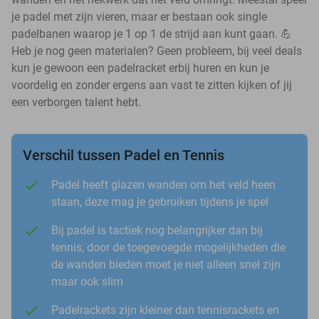
je padel met zijn vieren, maar er bestaan ook single
padelbanen waarop je 1 op 1 de strijd aan kunt gaan. 💪
Heb je nog geen materialen? Geen probleem, bij veel deals
kun je gewoon een padelracket erbij huren en kun je
voordelig en zonder ergens aan vast te zitten kijken of jij
een verborgen talent hebt.
Verschil tussen Padel en Tennis
Padel heeft glazen wanden om het veld heen
staan, deze mag je gebruiken tijdens je spel
Bij padel is tactiek nog belangrijker dan bij
tennis, door de toegevoegde mogelijkheden die
de wanden bieden moet je niet alleen snel zijn
maar ook slim
Padelrackets zijn kleiner dan tennisrackets en