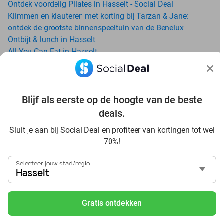
Ontdek voordelig Pilates in Hasselt - Social Deal
Klimmen en klauteren met korting bij Tarzan & Jane:
ontdek de grootste binnenspeeltuin van de Benelux
Ontbijt & lunch in Hasselt
All-You-Can-Eat in Hasselt
Avondje uit in regio Hasselt? Ontdek 6x inspiratie voor een
onvergetelijke avond
Date ideeën voor Hasselt en omgeving: ontdek 16 tips voor
de ideale dates
Blijf als eerste op de hoogte van de beste
Bezoek Aquadroom Sauna & Wellness in Maaseik met
deals.
Social Deal: geniet met korting van een dagje wellness
Sluit je aan bij Social Deal en profiteer van kortingen tot wel
Dagje uit naar Pairi Daiza vanaf Hasselt: verwonder je in
70%!
de beste dierentuin van Europa
Ontdek de beste restaurants in Hasselt via Social Deal
Selecteer jouw stad/regio:
Voordelig sushi scoren? Ontdek de beste sushi restaurants
Hasselt
in Hasselt en omgeving
Schoonheidsspecialisten in Hasselt: voordelige
Gratis ontdekken
beautydeals
Schoonheidssalons in Hasselt: voordelige beauty-