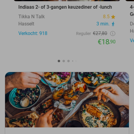
Indiaas 2- of 3-gangen keuzediner of -lunch
4
G
Tikka N Talk
8.5
Hasselt
3 min.
D
H
Verkocht: 918
€27,80
Regulier
€18
V
,90