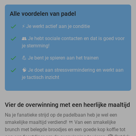
Alle voordelen van padel
⚡️ Je werkt actief aan je conditie
👥 Je hebt sociale contacten en dat is goed voor
je stemming!
💪 Je bent je spieren aan het trainen
🧠 Je doet aan stressvermindering en werkt aan
je tactisch inzicht
Vier de overwinning met een heerlijke maaltijd
Na je fanatieke strijd op de padelbaan heb je wel een
smakelijke maaltijd verdiend! 🍴 Van een smakelijke
brunch met belegde broodjes en een goede kop koffie tot