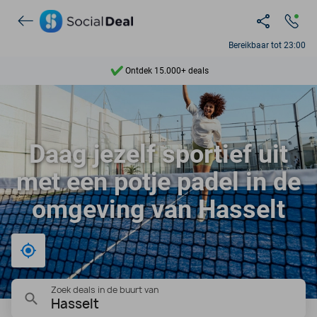
Bereikbaar tot 23:00
Ontdek 15.000+ deals
7 dagen per week beschikbaar
10+ miljoen leden
Daag jezelf sportief uit
9,4
met een potje padel in de
Ontdek 15.000+ deals
omgeving van Hasselt
Bij mij in de buurt
Zoek deals in de buurt van
Hasselt