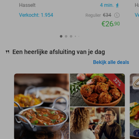
Hasselt
4 min.
H
Verkocht: 1.954
€34
V
Regulier
€26
,90
Een heerlijke afsluiting van je dag
🍴
Bekijk alle deals
32%