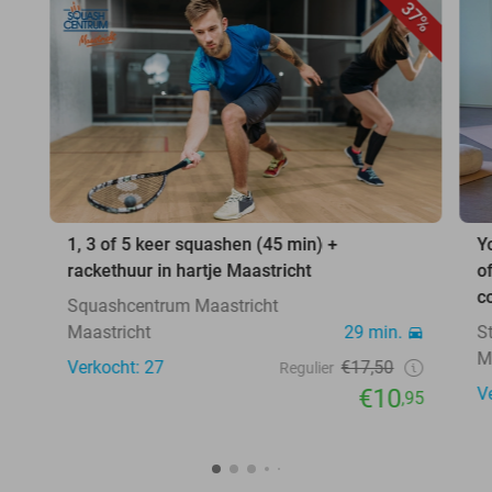
37%
1, 3 of 5 keer squashen (45 min) +
Y
rackethuur in hartje Maastricht
o
c
Squashcentrum Maastricht
Maastricht
29 min.
S
M
Verkocht: 27
€17,50
Regulier
€10
V
,95