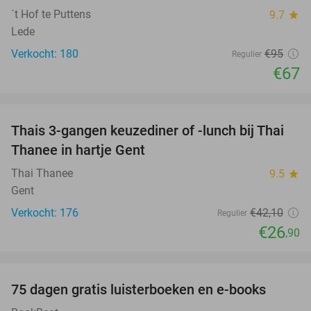
´t Hof te Puttens
9.7
star
Lede
Verkocht: 180
€95
Regulier
€67
favorite_border
Thais 3-gangen keuzediner of -lunch bij Thai
36%
Thanee in hartje Gent
Thai Thanee
9.5
star
Gent
Verkocht: 176
€42
,10
Regulier
€26
,90
favorite_border
100%
75 dagen gratis luisterboeken en e-books