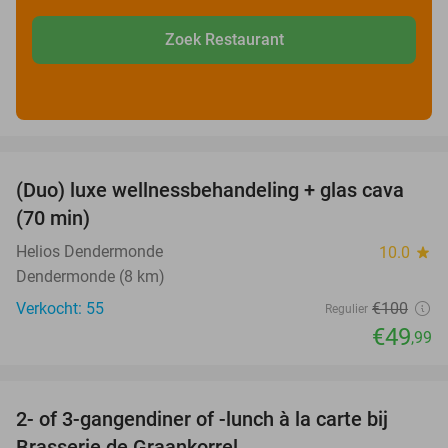
Zoek Restaurant
favorite_border
(Duo) luxe wellnessbehandeling + glas cava
50%
(70 min)
Helios Dendermonde
10.0
star
Dendermonde (8 km)
Verkocht: 55
€100
Regulier
€49
,99
favorite_border
2- of 3-gangendiner of -lunch à la carte bij
44%
Brasserie de Graankorrel