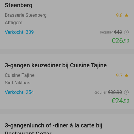
Steenberg
Brasserie Steenberg
9.8
star
Affligem
Verkocht: 339
€43
Regulier
€26
,90
favorite_border
3-gangen keuzediner bij Cuisine Tajine
36%
Cuisine Tajine
9.7
star
Sint-Niklaas
Verkocht: 254
€38
,90
Regulier
€24
,90
favorite_border
3-gangenlunch of -diner à la carte bij
49%
Restaurant Gozar