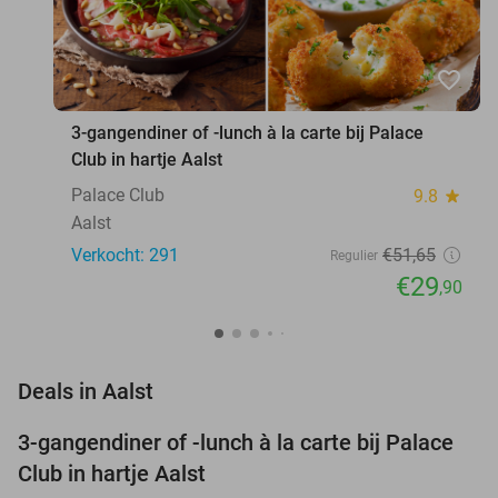
favorite_border
3-gangendiner of -lunch à la carte bij Palace
Club in hartje Aalst
Palace Club
9.8
star
Aalst
Verkocht: 291
€51
,65
Regulier
€29
,90
favorite_border
Deals in Aalst
3-gangendiner of -lunch à la carte bij Palace
42%
Club in hartje Aalst