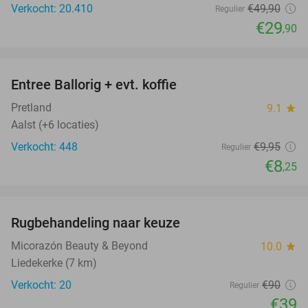
Verkocht: 20.410
€49
,90
Regulier
€29
,90
favorite_border
Entree Ballorig + evt. koffie
17%
Pretland
9.1
star
Aalst (+6 locaties)
Verkocht: 448
€9
,95
Regulier
€8
,25
favorite_border
Rugbehandeling naar keuze
57%
Micorazón Beauty & Beyond
10.0
star
Liedekerke (7 km)
Verkocht: 20
€90
Regulier
€39