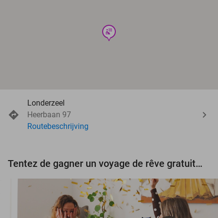
wellness
Londerzeel
Heerbaan 97
Routebeschrijving
Tentez de gagner un voyage de rêve gratuit d'une valeur de 3.000 € !