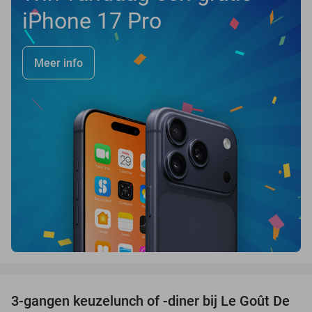
iPhone 17 Pro
Meer info
favorite_border
3-gangen keuzelunch of -diner bij Le Goût De
39%