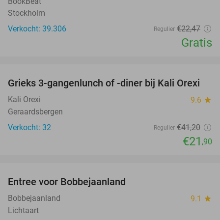
BookBeat
Stockholm
Verkocht: 39.306
€22
,47
Regulier
Gratis
favorite_border
Grieks 3-gangenlunch of -diner bij Kali Orexi
47%
Kali Orexi
9.6
star
Geraardsbergen
Verkocht: 32
€41
,20
Regulier
€21
,90
favorite_border
Entree voor Bobbejaanland
40%
Bobbejaanland
9.1
star
Lichtaart