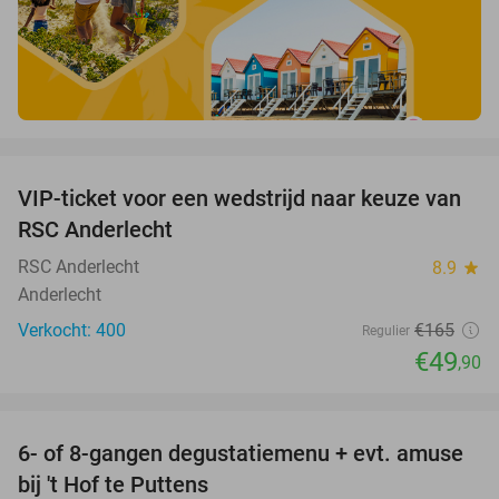
favorite_border
VIP-ticket voor een wedstrijd naar keuze van
70%
SOLD
RSC Anderlecht
OUT
RSC Anderlecht
8.9
star
Anderlecht
Verkocht: 400
€165
Regulier
€49
,90
favorite_border
6- of 8-gangen degustatiemenu + evt. amuse
29%
bij 't Hof te Puttens