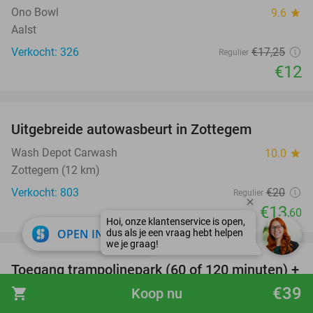
Ono Bowl
9.6
star
Aalst
Verkocht: 326
€17
,25
Regulier
€12
favorite_border
Uitgebreide autowasbeurt in Zottegem
32%
Wash Depot Carwash
10.0
star
Zottegem (12 km)
Verkocht: 803
€20
Regulier
€13
,60
close
favorite_border
OPEN IN APP
Toegang trampolinepark (60 of 120 minuten) +
47%
sokken + ijsje + drankje
€39
shopping_cart
Koop nu
Arenal Grimbergen
star