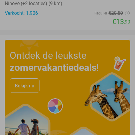
Ninove (+2 locaties) (9 km)
Verkocht: 1.906
€20
,50
Regulier
€13
,90
Ontdek de leukste
zomervakantiedeals
!
Bekijk nu