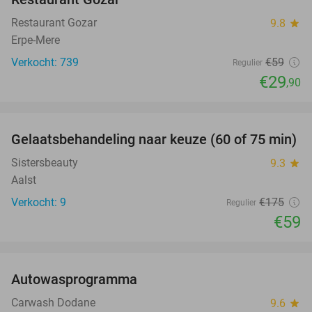
Restaurant Gozar
9.8
star
Erpe-Mere
Verkocht: 739
€59
Regulier
€29
,90
favorite_border
Gelaatsbehandeling naar keuze (60 of 75 min)
66%
Sistersbeauty
9.3
star
Aalst
Verkocht: 9
€175
Regulier
€59
favorite_border
Autowasprogramma
32%
Carwash Dodane
9.6
star