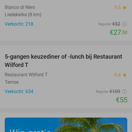
Bianco di Nero
9.5
star
Liedekerke (8 km)
Verkocht: 218
€52
Regulier
€27
,50
favorite_border
5-gangen keuzediner of -lunch bij Restaurant
50%
Wilford T
Restaurant Wilford T
9.4
star
Temse
Verkocht: 654
€109
Regulier
€55