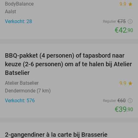
BodyBalance
9.9
star
Aalst
Verkocht: 28
€75
Regulier
€42
,90
favorite_border
BBQ-pakket (4 personen) of tapasbord naar
34%
keuze (2-6 personen) om af te halen bij Atelier
Batselier
Atelier Batselier
9.9
star
Dendermonde (7 km)
Verkocht: 576
€60
Regulier
€39
,90
favorite_border
2-gangendiner à la carte bij Brasserie
37%