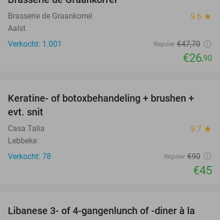
Brasserie de Graankorrel
9.6
star
Aalst
Verkocht: 1.001
€47
,70
Regulier
€26
,90
favorite_border
Keratine- of botoxbehandeling + brushen +
50%
evt. snit
Casa Talia
9.7
star
Lebbeke
Verkocht: 78
€90
Regulier
€45
favorite_border
Libanese 3- of 4-gangenlunch of -diner à la
44%