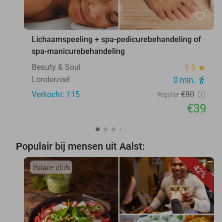
favorite_border
Lichaamspeeling + spa-pedicurebehandeling of
spa-manicurebehandeling
Beauty & Soul
9.5
star
Londerzeel
0 min.
directions_walk
Verkocht: 115
€80
Regulier
€39
Populair bij mensen uit Aalst:
42%