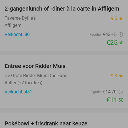
2-gangenlunch of -diner à la carte in Affligem
41%
Taverne Dyllie's
9.5
star
Affligem
Verkocht: 80
€43
,15
Regulier
€25
,50
favorite_border
Entree voor Ridder Muis
22%
De Grote Ridder Muis Doe-Expo
9.3
star
Aalter (+2 locaties)
Verkocht: 451
€14
,70
Regulier
€11
,50
favorite_border
Pokébowl + frisdrank naar keuze
30%