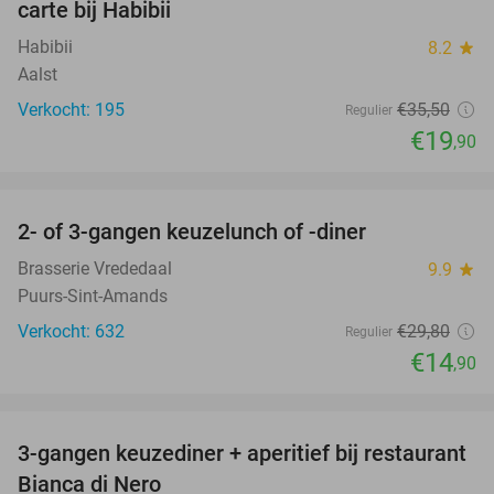
carte bij Habibii
Habibii
8.2
star
Aalst
Verkocht: 195
€35
,50
Regulier
€19
,90
favorite_border
2- of 3-gangen keuzelunch of -diner
50%
Brasserie Vrededaal
9.9
star
Puurs-Sint-Amands
Verkocht: 632
€29
,80
Regulier
€14
,90
favorite_border
3-gangen keuzediner + aperitief bij restaurant
47%
Bianca di Nero