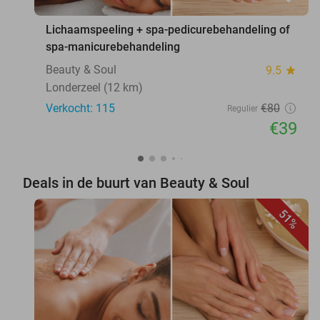
Lichaamspeeling + spa-pedicurebehandeling of
spa-manicurebehandeling
Beauty & Soul
9.5
star
Londerzeel (12 km)
Verkocht: 115
€80
Regulier
€39
Deals in de buurt van Beauty & Soul
51%