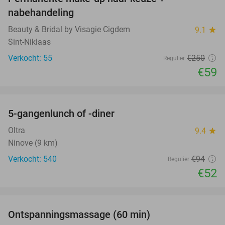
76%
nabehandeling
Beauty & Bridal by Visagie Cigdem
9.1
star
Sint-Niklaas
Verkocht: 55
€250
Regulier
€59
favorite_border
5-gangenlunch of -diner
45%
Oltra
9.4
star
Ninove (9 km)
Verkocht: 540
€94
Regulier
€52
favorite_border
Ontspanningsmassage (60 min)
43%