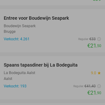
favorite_border
Entree voor Boudewijn Seapark
35%
Boudewijn Seapark
Brugge
Verkocht: 4.261
€33
Regulier
€21
,50
favorite_border
Spaans tapasdiner bij La Bodeguita
47%
La Bodeguita Aalst
9.0
star
Aalst
Verkocht: 193
€41
,40
Regulier
€21
,90
favorite_border