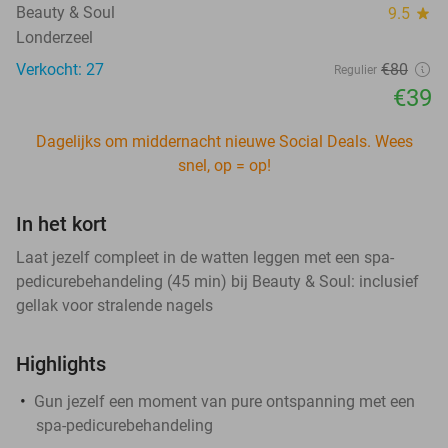
Beauty & Soul
9.5
star
Londerzeel
Verkocht: 27
€80
Regulier
€39
Dagelijks om middernacht nieuwe Social Deals. Wees
snel, op = op!
In het kort
Laat jezelf compleet in de watten leggen met een spa-
pedicurebehandeling (45 min) bij Beauty & Soul: inclusief
gellak voor stralende nagels
Highlights
Gun jezelf een moment van pure ontspanning met een
spa-pedicurebehandeling