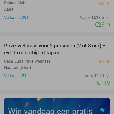
Palace Club
9.8
star
Aalst
Verkocht: 291
€51
,65
Regulier
€29
,90
favorite_border
Privé-wellness voor 2 personen (2 of 3 uur) +
30%
evt. luxe ontbijt of tapas
Casa Luna Prive Wellness
9.7
star
Haaltert (6 km)
Verkocht: 21
€170
Regulier
€119
Win vandaag een gratis