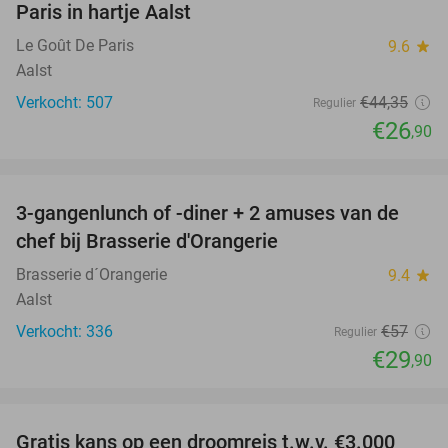
Paris in hartje Aalst
Le Goût De Paris
9.6
star
Aalst
Verkocht: 507
€44
,35
Regulier
€26
,90
favorite_border
3-gangenlunch of -diner + 2 amuses van de
48%
chef bij Brasserie d'Orangerie
Brasserie d´Orangerie
9.4
star
Aalst
Verkocht: 336
€57
Regulier
€29
,90
favorite_border
Gratis kans op een droomreis t.w.v. €3.000