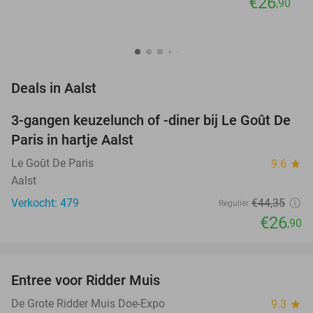
€26
,90
favorite_border
Deals in Aalst
3-gangen keuzelunch of -diner bij Le Goût De
39%
Paris in hartje Aalst
Le Goût De Paris
9.6
star
Aalst
Verkocht: 479
€44
,35
Regulier
€26
,90
favorite_border
Entree voor Ridder Muis
22%
NEW
TODAY
De Grote Ridder Muis Doe-Expo
9.3
star