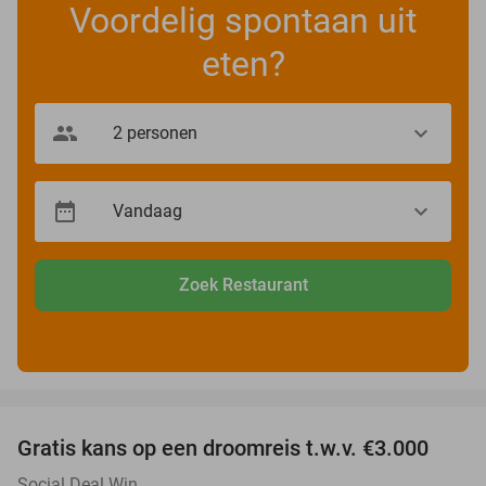
Voordelig spontaan uit
eten?
Zoek Restaurant
favorite_border
Gratis kans op een droomreis t.w.v. €3.000
Social Deal Win