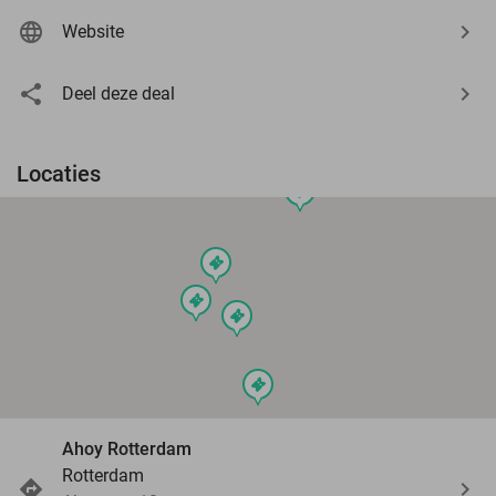
Website
Deel deze deal
Locaties
events
events
events
events
events
Ahoy Rotterdam
Rotterdam