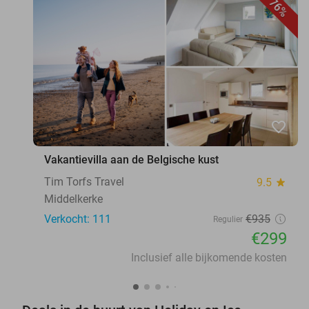
76%
favorite_border
Vakantievilla aan de Belgische kust
Tim Torfs Travel
9.5
star
Middelkerke
Verkocht: 111
€935
Regulier
€299
Inclusief alle bijkomende kosten