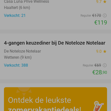
Casa Luna Prive Wellness
9.7
star
Haaltert (6 km)
Verkocht: 21
€170
Regulier
€119
favorite_border
4-gangen keuzediner bij De Noteloze Notelaar
58%
De Noteloze Notelaar
9.0
star
Wetteren (9 km)
Verkocht: 388
€69
Regulier
€28
,90
Ontdek de leukste
zomervakantiedeals
!