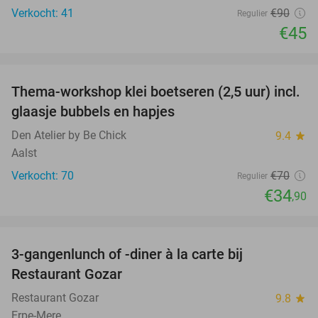
Verkocht: 41
€90
Regulier
€45
favorite_border
Thema-workshop klei boetseren (2,5 uur) incl.
50%
glaasje bubbels en hapjes
Den Atelier by Be Chick
9.4
star
Aalst
Verkocht: 70
€70
Regulier
€34
,90
favorite_border
3-gangenlunch of -diner à la carte bij
49%
Restaurant Gozar
Restaurant Gozar
9.8
star
Erpe-Mere