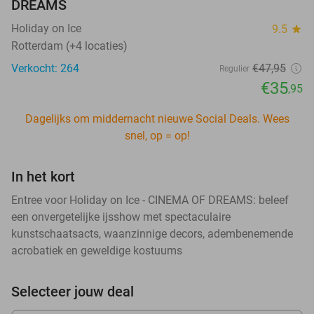
DREAMS
Holiday on Ice
9.5
star
Rotterdam (+4 locaties)
Verkocht: 264
€47
,95
Regulier
€35
,95
Dagelijks om middernacht nieuwe Social Deals. Wees
snel, op = op!
In het kort
Entree voor Holiday on Ice - CINEMA OF DREAMS: beleef
een onvergetelijke ijsshow met spectaculaire
kunstschaatsacts, waanzinnige decors, adembenemende
acrobatiek en geweldige kostuums
Selecteer jouw deal