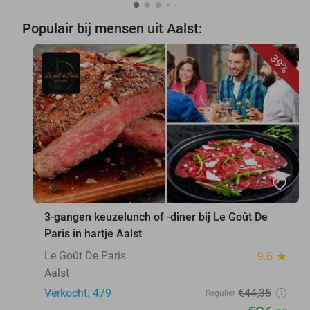
Populair bij mensen uit Aalst:
39%
favorite_border
3-gangen keuzelunch of -diner bij Le Goût De
Paris in hartje Aalst
Le Goût De Paris
9.6
star
Aalst
Verkocht: 479
€44
,35
Regulier