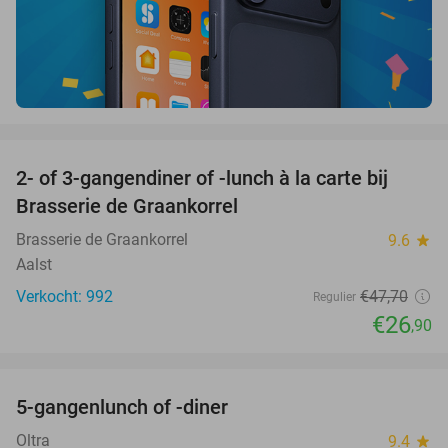
favorite_border
2- of 3-gangendiner of -lunch à la carte bij
44%
Brasserie de Graankorrel
Brasserie de Graankorrel
9.6
star
Aalst
Verkocht: 992
€47
,70
Regulier
€26
,90
favorite_border
5-gangenlunch of -diner
45%
Oltra
9.4
star