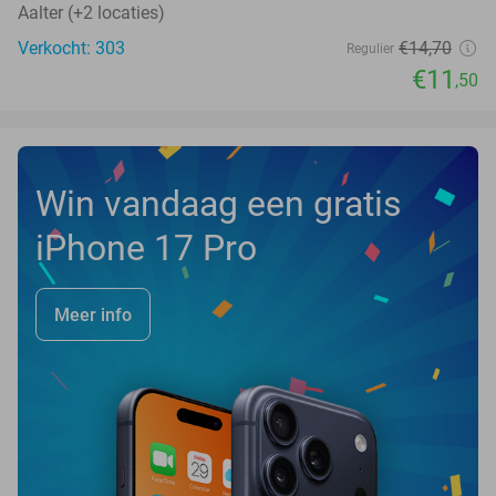
Aalter (+2 locaties)
Verkocht: 303
€14
,70
Regulier
€11
,50
Win vandaag een gratis
iPhone 17 Pro
Meer info