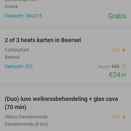
Online
Gratis
Verkocht: 184.015
favorite_border
2 of 3 heats karten in Beersel
38%
FactoryKart
10.0
star
Beersel
Verkocht: 231
€40
Regulier
€24
,90
favorite_border
(Duo) luxe wellnessbehandeling + glas cava
50%
(70 min)
Helios Dendermonde
10.0
star
Dendermonde (8 km)