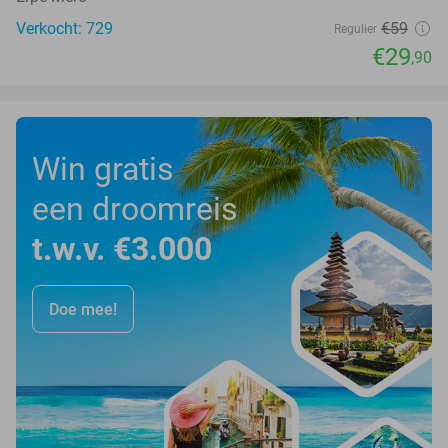
Verkocht: 729
€59
Regulier
€29
,90
Win gratis
een droomreis
t.w.v. €3.000
Doe mee!