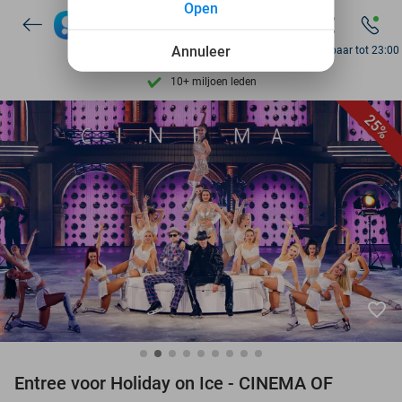
Open
Ontdek 15.000+ deals
7 dagen per week beschikbaar
Annuleer
Bereikbaar tot 23:00
10+ miljoen leden
9,4
op basis van
205.993 reviews
25%
Ontdek 15.000+ deals
7 dagen per week beschikbaar
10+ miljoen leden
favorite_border
Entree voor Holiday on Ice - CINEMA OF