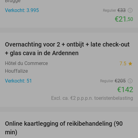
Brugge
Verkocht: 3.995
€33
Regulier
€21
,50
favorite_border
Overnachting voor 2 + ontbijt + late check-out
31%
+ glas cava in de Ardennen
Hôtel du Commerce
7.5
star
Houffalize
Verkocht: 51
€205
Regulier
€142
Excl. ca. €2 p.p.p.n. toeristenbelasting
favorite_border
Online kaartlegging of reikibehandeling (90
55%
min)