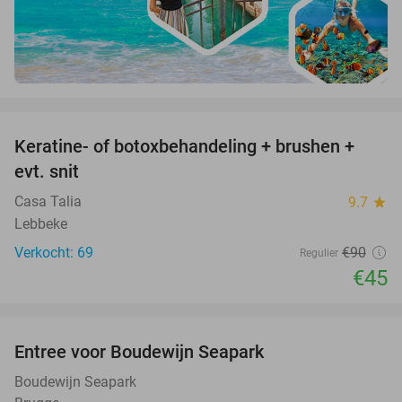
favorite_border
Keratine- of botoxbehandeling + brushen +
50%
evt. snit
Casa Talia
9.7
star
Lebbeke
Verkocht: 69
€90
Regulier
€45
favorite_border
Entree voor Boudewijn Seapark
35%
Boudewijn Seapark