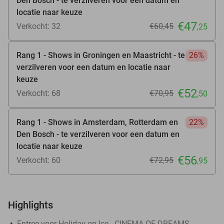
Den Bosch - te verzilveren voor een datum en
locatie naar keuze
€47
Verkocht: 32
€60
,45
,25
Rang 1 - Shows in Groningen en Maastricht - te
26%
verzilveren voor een datum en locatie naar
keuze
€52
Verkocht: 68
€70
,95
,50
Rang 1 - Shows in Amsterdam, Rotterdam en
22%
Den Bosch - te verzilveren voor een datum en
locatie naar keuze
€56
Verkocht: 60
€72
,95
,95
Highlights
Entree voor Holiday on Ice - CINEMA OF DREAMS