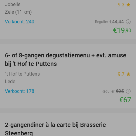
Jobelle
9.3
star
Zele (11 km)
Verkocht: 240
€44
,44
Regulier
€19
,90
favorite_border
6- of 8-gangen degustatiemenu + evt. amuse
29%
bij 't Hof te Puttens
´t Hof te Puttens
9.7
star
Lede
Verkocht: 178
€95
Regulier
€67
favorite_border
2-gangendiner à la carte bij Brasserie
37%
Steenberg