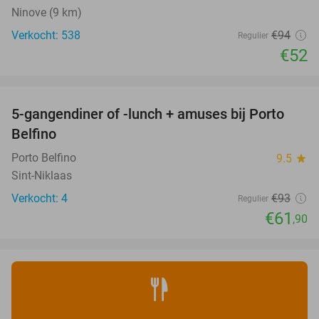
Ninove (9 km)
Verkocht: 538
€94
Regulier
€52
favorite_border
5-gangendiner of -lunch + amuses bij Porto
33%
NEW
Belfino
TODAY
Porto Belfino
9.5
star
Sint-Niklaas
Verkocht: 4
€93
Regulier
€61
,90