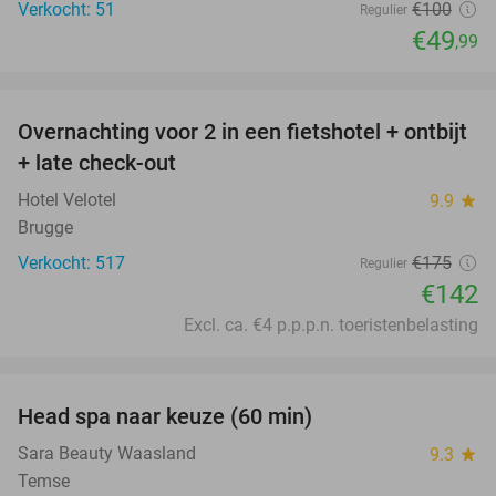
Verkocht: 51
€100
Regulier
€49
,99
favorite_border
Overnachting voor 2 in een fietshotel + ontbijt
19%
+ late check-out
Hotel Velotel
9.9
star
Brugge
Verkocht: 517
€175
Regulier
€142
Excl. ca. €4 p.p.p.n. toeristenbelasting
favorite_border
Head spa naar keuze (60 min)
50%
Sara Beauty Waasland
9.3
star
Temse