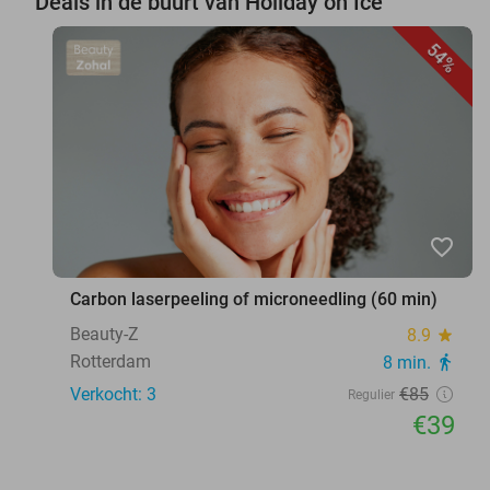
Deals in de buurt van Holiday on Ice
54%
favorite_border
Carbon laserpeeling of microneedling (60 min)
Beauty-Z
8.9
star
Rotterdam
8 min.
directions_walk
Verkocht: 3
€85
Regulier
€39