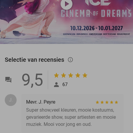
play_circle
Selectie van recensies
info_outlined
9,5
67
J.
Mevr. J. Peyre
Super show,veel kleuren, mooie kostuums,
gevarieerde show, super artiesten en mooie
muziek. Mooi voor jong en oud.