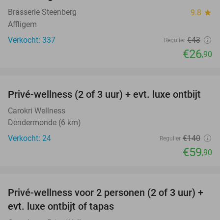
Brasserie Steenberg
9.8
star
Affligem
Verkocht: 337
€43
Regulier
€26
,90
favorite_border
Privé-wellness (2 of 3 uur) + evt. luxe ontbijt
57%
Carokri Wellness
Dendermonde (6 km)
Verkocht: 24
€140
Regulier
€59
,90
favorite_border
Privé-wellness voor 2 personen (2 of 3 uur) +
30%
evt. luxe ontbijt of tapas