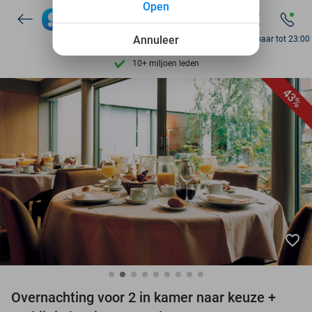
Open
Ontdek 15.000+ deals
7 dagen per week beschikbaar
Annuleer
Bereikbaar tot 23:00
10+ miljoen leden
9,4
op basis van
205.807 reviews
43%
Ontdek 15.000+ deals
7 dagen per week beschikbaar
10+ miljoen leden
favorite_border
Overnachting voor 2 in kamer naar keuze +