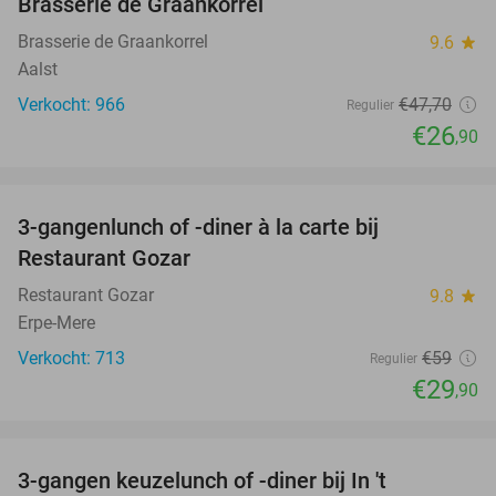
Brasserie de Graankorrel
Brasserie de Graankorrel
9.6
star
Aalst
Verkocht: 966
€47
,70
Regulier
€26
,90
favorite_border
3-gangenlunch of -diner à la carte bij
49%
Restaurant Gozar
Restaurant Gozar
9.8
star
Erpe-Mere
Verkocht: 713
€59
Regulier
€29
,90
favorite_border
3-gangen keuzelunch of -diner bij In 't
41%