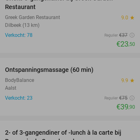
36%
Restaurant
Greek Garden Restaurant
9.0
star
Dilbeek (13 km)
Verkocht: 78
€37
Regulier
€23
,50
favorite_border
Ontspanningsmassage (60 min)
47%
BodyBalance
9.9
star
Aalst
Verkocht: 23
€75
Regulier
€39
,90
favorite_border
2- of 3-gangendiner of -lunch à la carte bij
44%