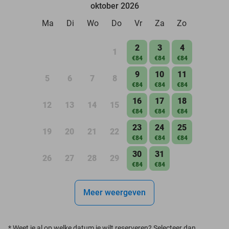
oktober 2026
Ma
Di
Wo
Do
Vr
Za
Zo
2
3
4
1
€84
€84
€84
9
10
11
5
6
7
8
€84
€84
€84
16
17
18
12
13
14
15
€84
€84
€84
23
24
25
19
20
21
22
€84
€84
€84
30
31
26
27
28
29
€84
€84
Meer weergeven
*
Weet je al op welke datum je wilt reserveren? Selecteer dan