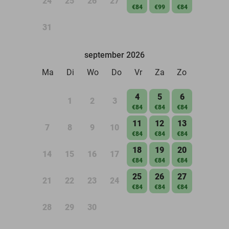
24
25
26
27
€84
€99
€84
31
september 2026
Ma
Di
Wo
Do
Vr
Za
Zo
4
5
6
1
2
3
€84
€84
€84
11
12
13
7
8
9
10
€84
€84
€84
18
19
20
14
15
16
17
€84
€84
€84
25
26
27
21
22
23
24
€84
€84
€84
28
29
30