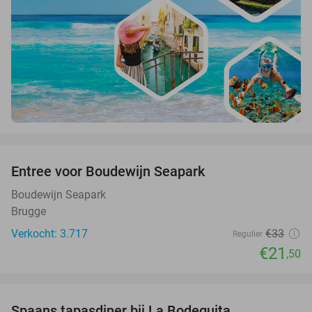
favorite_border
Entree voor Boudewijn Seapark
35%
Boudewijn Seapark
Brugge
Verkocht: 3.717
€33
Regulier
€21
,50
favorite_border
Spaans tapasdiner bij La Bodeguita