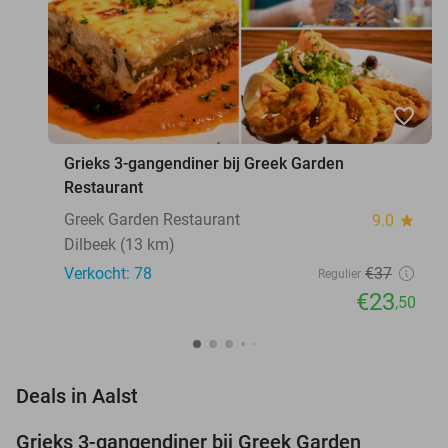
favorite_border
Grieks 3-gangendiner bij Greek Garden
Restaurant
Greek Garden Restaurant
9.0
star
Dilbeek (13 km)
Verkocht: 78
€37
Regulier
€23
,50
favorite_border
Deals in Aalst
Grieks 3-gangendiner bij Greek Garden