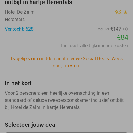
ontbijt in hartje Herentals
Hotel De Zalm
9.2
star
Herentals
Verkocht: 628
€147
Regulier
€84
Inclusief alle bijkomende kosten
Dagelijks om middernacht nieuwe Social Deals. Wees
snel, op = op!
In het kort
Voor 2 personen: een heerlijke overnachting in een
standaard of deluxe tweepersoonskamer inclusief ontbijt
bij Hotel de Zalm in hartje Herentals
Selecteer jouw deal