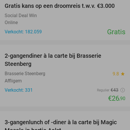
Gratis kans op een droomreis t.w.v. €3.000
Social Deal Win
Online
Gratis
Verkocht: 182.059
favorite_border
2-gangendiner à la carte bij Brasserie
37%
Steenberg
Brasserie Steenberg
9.8
star
Affligem
Verkocht: 331
€43
Regulier
€26
,90
favorite_border
3-gangenlunch of -diner à la carte bij Magic
38%