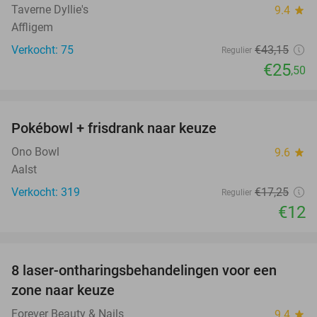
Taverne Dyllie's
9.4
star
Affligem
Verkocht: 75
€43
,15
Regulier
€25
,50
favorite_border
Pokébowl + frisdrank naar keuze
30%
Ono Bowl
9.6
star
Aalst
Verkocht: 319
€17
,25
Regulier
€12
favorite_border
8 laser-ontharingsbehandelingen voor een
86%
zone naar keuze
Forever Beauty & Nails
9.4
star