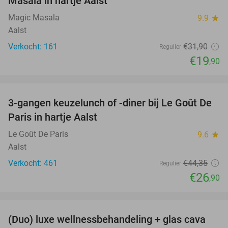
Masala in hartje Aalst
Magic Masala
9.9
star
Aalst
Verkocht: 161
€31
,90
Regulier
€19
,90
favorite_border
3-gangen keuzelunch of -diner bij Le Goût De
39%
Paris in hartje Aalst
Le Goût De Paris
9.6
star
Aalst
Verkocht: 461
€44
,35
Regulier
€26
,90
favorite_border
(Duo) luxe wellnessbehandeling + glas cava
50%