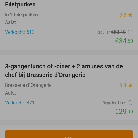
Filetpurken
In ‘t Filetpurken
9.8
star
Aalst
Verkocht: 613
€58
,40
Regulier
€34
,50
favorite_border
3-gangenlunch of -diner + 2 amuses van de
48%
chef bij Brasserie d'Orangerie
Brasserie d´Orangerie
9.4
star
Aalst
Verkocht: 321
€57
Regulier
€29
,90