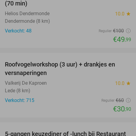
(70 min)
Helios Dendermonde
10.0
star
Dendermonde (8 km)
Verkocht: 48
€100
Regulier
€49
,99
favorite_border
Roofvogelworkshop (3 uur) + drankjes en
49%
versnaperingen
Valkerij De Kaproen
10.0
star
Lede (8 km)
Verkocht: 715
€60
Regulier
€30
,90
favorite_border
5-gangen keuzediner of -lunch bij Restaurant