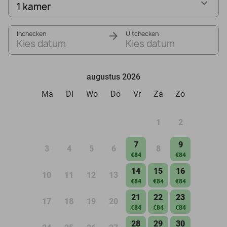
1 kamer
Inchecken
Uitchecken
Kies datum
Kies datum
augustus 2026
Ma
Di
Wo
Do
Vr
Za
Zo
1
2
7
9
3
4
5
6
8
€84
€84
14
15
16
10
11
12
13
€84
€84
€84
21
22
23
17
18
19
20
€84
€84
€84
28
29
30