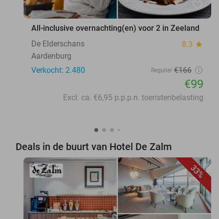
favorite_border
All-inclusive overnachting(en) voor 2 in Zeeland
De Elderschans
8.3
star
Aardenburg
Verkocht: 2.480
€166
Regulier
€99
Excl. ca. €6,95 p.p.p.n. toeristenbelasting
Deals in de buurt van Hotel De Zalm
33%