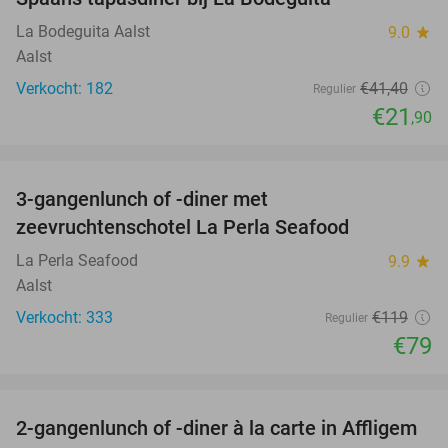
47%
La Bodeguita Aalst
9.0
star
Aalst
Verkocht: 182
€41
,40
Regulier
€21
,90
favorite_border
3-gangenlunch of -diner met
34%
zeevruchtenschotel La Perla Seafood
La Perla Seafood
9.9
star
Aalst
Verkocht: 333
€119
Regulier
€79
favorite_border
2-gangenlunch of -diner à la carte in Affligem
41%