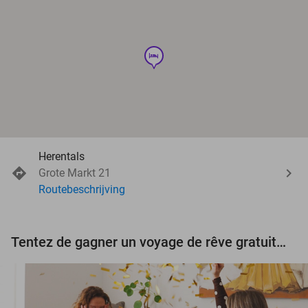
hotel
Herentals
Grote Markt 21
Routebeschrijving
Tentez de gagner un voyage de rêve gratuit d'une valeur de 3.000 € !