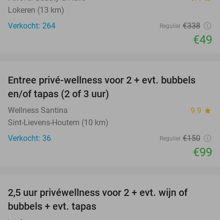
Lokeren (13 km)
Verkocht: 264
€338
Regulier
€49
favorite_border
Entree privé-wellness voor 2 + evt. bubbels
34%
en/of tapas (2 of 3 uur)
Wellness Santina
9.9
star
Sint-Lievens-Houtem (10 km)
Verkocht: 36
€150
Regulier
€99
favorite_border
2,5 uur privéwellness voor 2 + evt. wijn of
26%
bubbels + evt. tapas