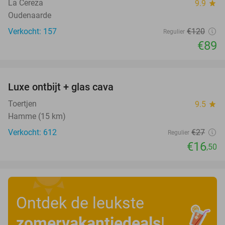
La Cereza
9.9
star
Oudenaarde
Verkocht: 157
€120
Regulier
€89
favorite_border
Luxe ontbijt + glas cava
39%
Toertjen
9.5
star
Hamme (15 km)
Verkocht: 612
€27
Regulier
€16
,50
Ontdek de leukste
zomervakantiedeals
!