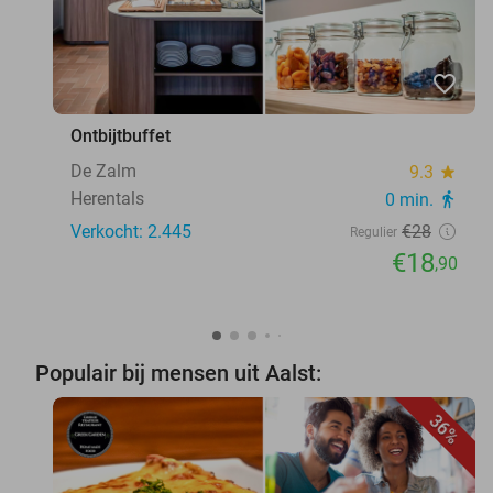
favorite_border
Ontbijtbuffet
De Zalm
9.3
star
Herentals
0 min.
directions_walk
Verkocht: 2.445
€28
Regulier
€18
,90
Populair bij mensen uit Aalst:
36%