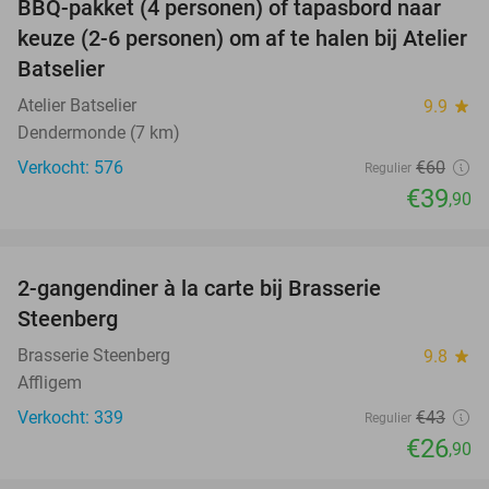
BBQ-pakket (4 personen) of tapasbord naar
34%
keuze (2-6 personen) om af te halen bij Atelier
Batselier
Atelier Batselier
9.9
star
Dendermonde (7 km)
Verkocht: 576
€60
Regulier
€39
,90
favorite_border
2-gangendiner à la carte bij Brasserie
37%
Steenberg
Brasserie Steenberg
9.8
star
Affligem
Verkocht: 339
€43
Regulier
€26
,90
favorite_border