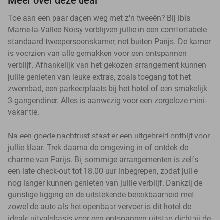
Meer over deze deal
Toe aan een paar dagen weg met z'n tweeën? Bij ibis
Marne-la-Vallée Noisy verblijven jullie in een comfortabele
standaard tweepersoonskamer, net buiten Parijs. De kamer
is voorzien van alle gemakken voor een ontspannen
verblijf. Afhankelijk van het gekozen arrangement kunnen
jullie genieten van leuke extra's, zoals toegang tot het
zwembad, een parkeerplaats bij het hotel of een smakelijk
3-gangendiner. Alles is aanwezig voor een zorgeloze mini-
vakantie.
Na een goede nachtrust staat er een uitgebreid ontbijt voor
jullie klaar. Trek daarna de omgeving in of ontdek de
charme van Parijs. Bij sommige arrangementen is zelfs
een late check-out tot 18.00 uur inbegrepen, zodat jullie
nog langer kunnen genieten van jullie verblijf. Dankzij de
gunstige ligging en de uitstekende bereikbaarheid met
zowel de auto als het openbaar vervoer is dit hotel de
ideale uitvalsbasis voor een ontspannen uitstap dichtbij de