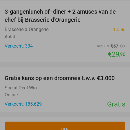
3-gangenlunch of -diner + 2 amuses van de
48%
chef bij Brasserie d'Orangerie
Brasserie d´Orangerie
9.4
star
Aalst
Verkocht: 334
€57
Regulier
€29
,90
favorite_border
Gratis kans op een droomreis t.w.v. €3.000
Social Deal Win
Online
Gratis
Verkocht: 185.629