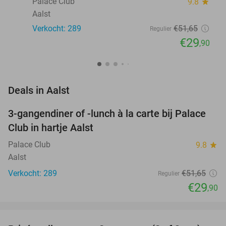
Palace Club
9.8
star
Aalst
Verkocht: 289
€51
,65
Regulier
€29
,90
favorite_border
Deals in Aalst
3-gangendiner of -lunch à la carte bij Palace
42%
Club in hartje Aalst
Palace Club
9.8
star
Aalst
Verkocht: 289
€51
,65
Regulier
€29
,90
favorite_border