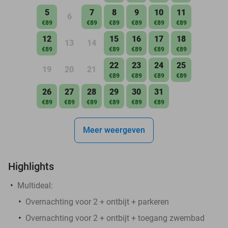
5
7
8
9
10
11
6
€89
€89
€89
€89
€89
€89
12
15
16
17
18
13
14
€89
€89
€89
€89
€89
22
23
24
25
19
20
21
€89
€89
€89
€89
26
27
28
29
30
31
€89
€89
€89
€89
€89
€89
Meer weergeven
Highlights
Multideal:
Overnachting voor 2 + ontbijt + parkeren
Overnachting voor 2 + ontbijt + toegang zwembad