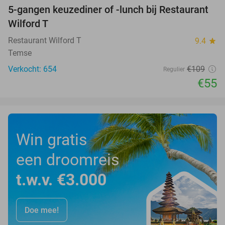
5-gangen keuzediner of -lunch bij Restaurant
50%
Wilford T
Restaurant Wilford T
9.4
star
Temse
Verkocht: 654
€109
Regulier
€55
Win gratis
een droomreis
t.w.v. €3.000
Doe mee!