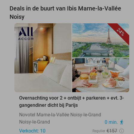
Deals in de buurt van Ibis Marne-la-Vallée
Noisy
24%
favorite_border
Overnachting voor 2 + ontbijt + parkeren + evt. 3-
gangendiner dicht bij Parijs
Novotel Marne-la-Vallée Noisy-le-Grand
Noisy-le-Grand
0 min.
directions_walk
Verkocht: 10
€157
Regulier