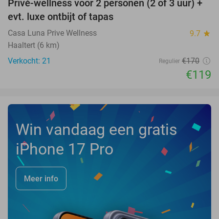
Privé-wellness voor 2 personen (2 of 3 uur) +
30%
evt. luxe ontbijt of tapas
Casa Luna Prive Wellness
9.7
star
Haaltert (6 km)
Verkocht: 21
€170
Regulier
€119
Win vandaag een gratis
iPhone 17 Pro
Meer info