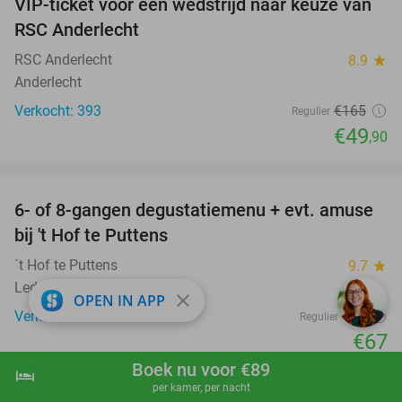
VIP-ticket voor een wedstrijd naar keuze van
70%
RSC Anderlecht
RSC Anderlecht
8.9
star
Anderlecht
Verkocht: 393
€165
Regulier
€49
,90
favorite_border
6- of 8-gangen degustatiemenu + evt. amuse
29%
bij 't Hof te Puttens
´t Hof te Puttens
9.7
star
Lede
close
OPEN IN APP
Verkocht: 180
€95
Regulier
€67
Boek nu voor €89
favorite_border
hotel
shopping_cart
Boek nu
navigate_next
per kamer, per nacht