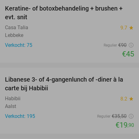
Keratine- of botoxbehandeling + brushen +
50%
evt. snit
Casa Talia
9.7
star
Lebbeke
Verkocht: 75
€90
Regulier
€45
favorite_border
Libanese 3- of 4-gangenlunch of -diner à la
44%
carte bij Habibii
Habibii
8.2
star
Aalst
Verkocht: 195
€35
,50
Regulier
€19
,90
favorite_border