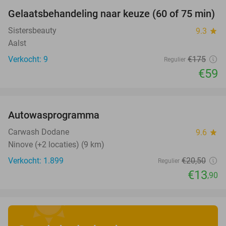
Gelaatsbehandeling naar keuze (60 of 75 min)
66%
Sistersbeauty
9.3
star
Aalst
Verkocht: 9
€175
Regulier
€59
favorite_border
Autowasprogramma
32%
Carwash Dodane
9.6
star
Ninove (+2 locaties) (9 km)
Verkocht: 1.899
€20
,50
Regulier
€13
,90