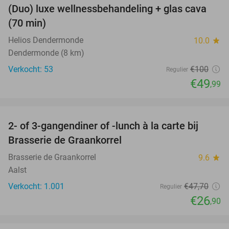
(Duo) luxe wellnessbehandeling + glas cava
50%
(70 min)
Helios Dendermonde
10.0
star
Dendermonde (8 km)
Verkocht: 53
€100
Regulier
€49
,99
favorite_border
2- of 3-gangendiner of -lunch à la carte bij
44%
Brasserie de Graankorrel
Brasserie de Graankorrel
9.6
star
Aalst
Verkocht: 1.001
€47
,70
Regulier
€26
,90
favorite_border