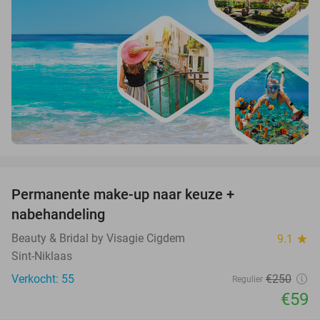
favorite_border
Permanente make-up naar keuze +
76%
nabehandeling
Beauty & Bridal by Visagie Cigdem
9.1
star
Sint-Niklaas
Verkocht: 55
€250
Regulier
€59