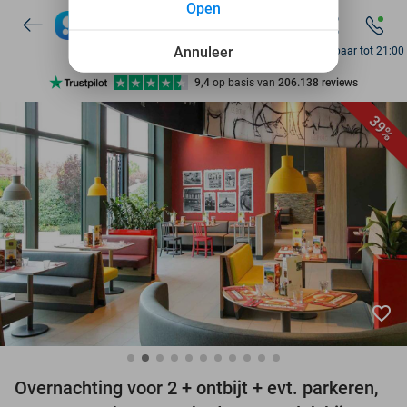
Open
Annuleer
Bereikbaar tot 21:00
Ontdek 15.000+ deals
7 dagen per week beschikbaar
39%
10+ miljoen leden
9,4
op basis van
206.138 reviews
Ontdek 15.000+ deals
7 dagen per week beschikbaar
10+ miljoen leden
favorite_border
Overnachting voor 2 + ontbijt + evt. parkeren,