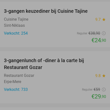
3-gangen keuzediner bij Cuisine Tajine
36%
Cuisine Tajine
9.7
star
Sint-Niklaas
Verkocht: 254
€38
,90
Regulier
€24
,90
favorite_border
3-gangenlunch of -diner à la carte bij
49%
Restaurant Gozar
Restaurant Gozar
9.8
star
Erpe-Mere
Verkocht: 733
€59
Regulier
€29
,90
favorite_border