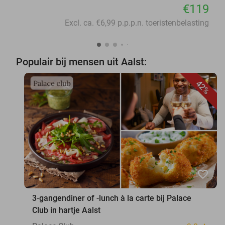
€119
Excl. ca. €6,99 p.p.p.n. toeristenbelasting
Populair bij mensen uit Aalst:
42%
favorite_border
3-gangendiner of -lunch à la carte bij Palace
Club in hartje Aalst