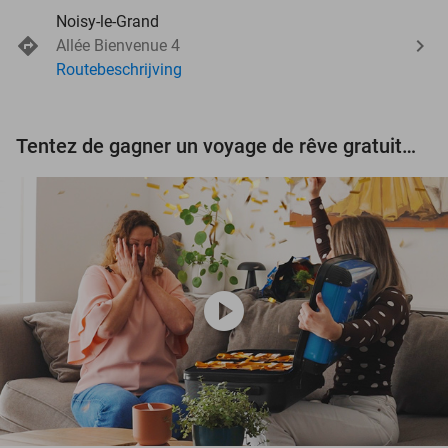
Noisy-le-Grand
Allée Bienvenue 4
Routebeschrijving
Tentez de gagner un voyage de rêve gratuit d'une valeur de 3.000 € !
play_circle