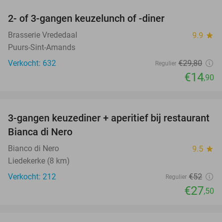
2- of 3-gangen keuzelunch of -diner
50%
Brasserie Vrededaal
9.9
star
Puurs-Sint-Amands
Verkocht: 632
€29
,80
Regulier
€14
,90
favorite_border
3-gangen keuzediner + aperitief bij restaurant
47%
Bianca di Nero
Bianco di Nero
9.5
star
Liedekerke (8 km)
Verkocht: 212
€52
Regulier
€27
,50
favorite_border