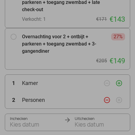
parkeren + toegang zwembad + late
check-out
€143
Verkocht: 1
€171
Overnachting voor 2 + ontbijt +
27%
parkeren + toegang zwembad + 3-
gangendiner
€149
€205
remove_circle_outline
add_circle_outline
1
Kamer
remove_circle_outline
add_circle_outline
2
Personen
Inchecken
Uitchecken
Kies datum
Kies datum