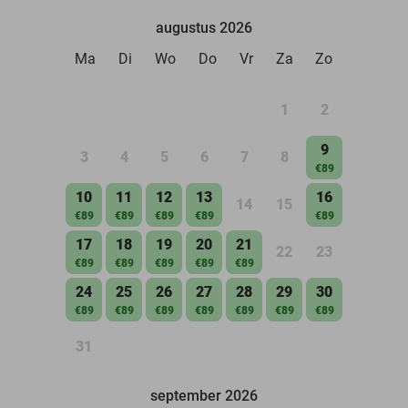
augustus 2026
Ma
Di
Wo
Do
Vr
Za
Zo
1
2
9
3
4
5
6
7
8
€89
10
11
12
13
16
14
15
€89
€89
€89
€89
€89
17
18
19
20
21
22
23
€89
€89
€89
€89
€89
24
25
26
27
28
29
30
€89
€89
€89
€89
€89
€89
€89
31
september 2026