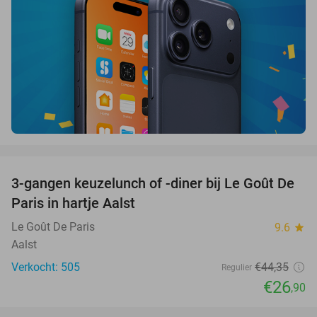
favorite_border
3-gangen keuzelunch of -diner bij Le Goût De
39%
Paris in hartje Aalst
Le Goût De Paris
9.6
star
Aalst
Verkocht: 505
€44
,35
Regulier
€26
,90
favorite_border