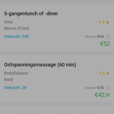
favorite_border
5-gangenlunch of -diner
45%
Oltra
9.4
star
Ninove (9 km)
Verkocht: 540
€94
Regulier
€52
favorite_border
Ontspanningsmassage (60 min)
43%
BodyBalance
9.9
star
Aalst
Verkocht: 28
€75
Regulier
€42
,90
favorite_border