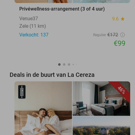
Privéwellness-arrangement (3 of 4 uur)
Venue37
9.6
star
Zele (11 km)
Verkocht: 137
€172
Regulier
€99
Deals in de buurt van La Cereza
46%