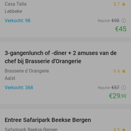
Casa Talia
9.7
star
Lebbeke
Verkocht: 98
€90
Regulier
€45
favorite_border
3-gangenlunch of -diner + 2 amuses van de
48%
chef bij Brasserie d'Orangerie
Brasserie d´Orangerie
9.4
star
Aalst
Verkocht: 368
€57
Regulier
€29
,90
favorite_border
Entree Safaripark Beekse Bergen
31%
NEW
TODAY
Safaripark Beekse Bergen
9.5
star