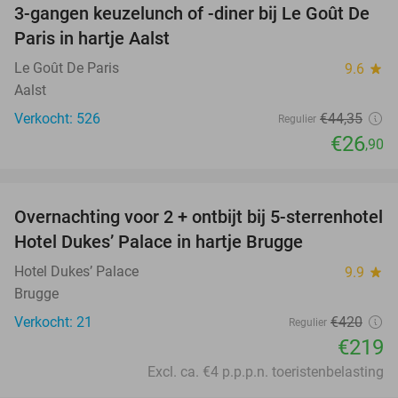
3-gangen keuzelunch of -diner bij Le Goût De
39%
Paris in hartje Aalst
Le Goût De Paris
9.6
star
Aalst
Verkocht: 526
€44
,35
Regulier
€26
,90
favorite_border
Overnachting voor 2 + ontbijt bij 5-sterrenhotel
48%
Hotel Dukes’ Palace in hartje Brugge
Hotel Dukes’ Palace
9.9
star
Brugge
Verkocht: 21
€420
Regulier
€219
Excl. ca. €4 p.p.p.n. toeristenbelasting