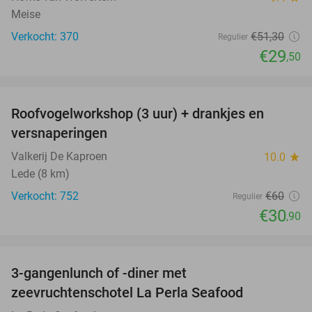
Meise
Verkocht: 370
€51
,30
Regulier
€29
,50
favorite_border
Roofvogelworkshop (3 uur) + drankjes en
49%
versnaperingen
Valkerij De Kaproen
10.0
star
Lede (8 km)
Verkocht: 752
€60
Regulier
€30
,90
favorite_border
3-gangenlunch of -diner met
34%
zeevruchtenschotel La Perla Seafood