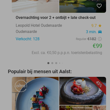
favorite_border
Overnachting voor 2 + ontbijt + late check-out
Leopold Hotel Oudenaarde
9.7
star
Oudenaarde
3 min.
directions_car
Verkocht: 128
€182
Regulier
€99
Excl. ca. €0,50 p.p.p.n. toeristenbelasting
Populair bij mensen uit Aalst:
45%