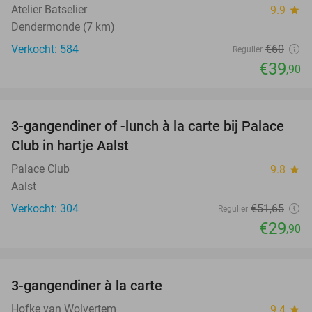
Atelier Batselier
9.9
star
Dendermonde (7 km)
Verkocht: 584
€60
Regulier
€39
,90
favorite_border
3-gangendiner of -lunch à la carte bij Palace
42%
Club in hartje Aalst
Palace Club
9.8
star
Aalst
Verkocht: 304
€51
,65
Regulier
€29
,90
favorite_border
3-gangendiner à la carte
42%
Hofke van Wolvertem
9.4
star