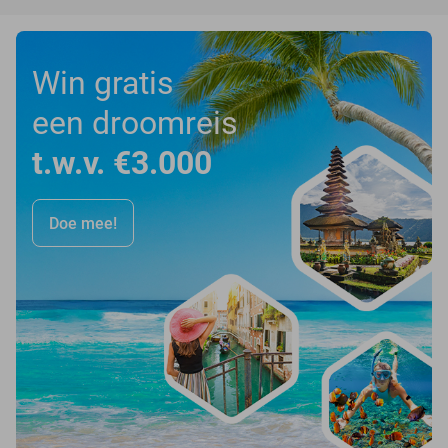
Win gratis
een droomreis
t.w.v. €3.000
Doe mee!