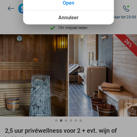
Open
7 dagen per week beschikbaar
Annuleer
10+ miljoen leden
Bereikbaar tot 23:00
9,4
op basis van
206.424 reviews
Ontdek 15.000+ deals
26%
7 dagen per week beschikbaar
10+ miljoen leden
favorite_border
2,5 uur privéwellness voor 2 + evt. wijn of