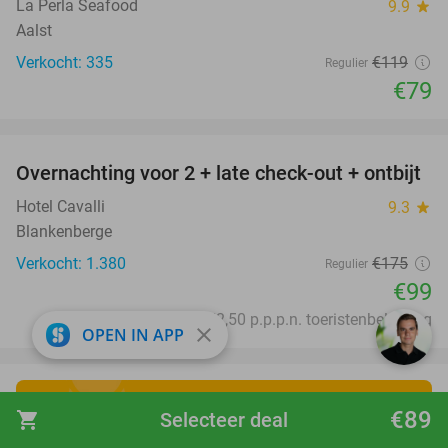
La Perla Seafood
9.9
star
Aalst
Verkocht: 335
€119
Regulier
€79
favorite_border
Overnachting voor 2 + late check-out + ontbijt
43%
Hotel Cavalli
9.3
star
Blankenberge
Verkocht: 1.380
€175
Regulier
€99
Excl. ca. €2,50 p.p.p.n. toeristenbelasting
close
OPEN IN APP
€89
shopping_cart
Selecteer deal
Ontdek de leukste