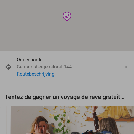
wellness
Oudenaarde
Geraardsbergenstraat 144
Routebeschrijving
Tentez de gagner un voyage de rêve gratuit d'une valeur de 3.000 € !