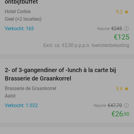
ontbijtbuffet
Hotel Corbie
9.2
star
Geel (+2 locaties)
Verkocht: 165
€245
Regulier
€125
Excl. ca. €2,50 p.p.p.n. toeristenbelasting
favorite_border
2- of 3-gangendiner of -lunch à la carte bij
44%
Brasserie de Graankorrel
Brasserie de Graankorrel
9.6
star
Aalst
Verkocht: 1.022
€47
,70
Regulier
€26
,90
favorite_border