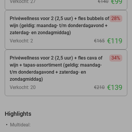
€99
Verkocht: 27
€140
Privéwellness voor 2 (2,5 uur) + fles bubbels of
28%
wijn (geldig: maandag- t/m donderdagavond +
zaterdag- en zondagmiddag)
€119
Verkocht: 2
€165
Privéwellness voor 2 (2,5 uur) + fles cava of
34%
wijn + tapas-assortiment (geldig: maandag-
t/m donderdagavond + zaterdag- en
zondagmiddag)
€139
Verkocht: 20
€210
Highlights
Multideal: