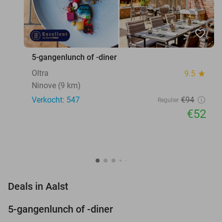
favorite_border
5-gangenlunch of -diner
Oltra
9.5
star
Ninove (9 km)
Verkocht: 547
€94
Regulier
€52
favorite_border
Deals in Aalst
5-gangenlunch of -diner
45%