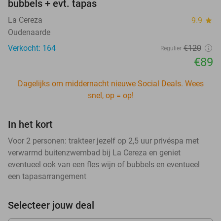
bubbels + evt. tapas
La Cereza
9.9
star
Oudenaarde
Verkocht: 164
€120
Regulier
€89
Dagelijks om middernacht nieuwe Social Deals. Wees
snel, op = op!
In het kort
Voor 2 personen: trakteer jezelf op 2,5 uur privéspa met
verwarmd buitenzwembad bij La Cereza en geniet
eventueel ook van een fles wijn of bubbels en eventueel
een tapasarrangement
Selecteer jouw deal