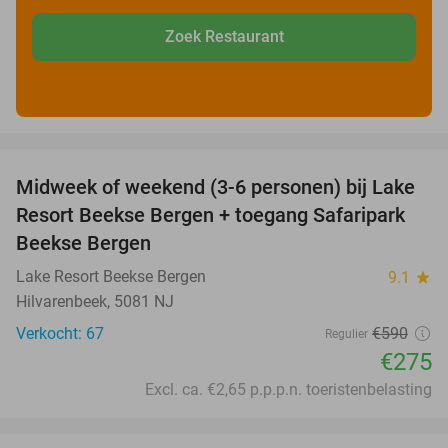
Zoek Restaurant
favorite_border
Midweek of weekend (3-6 personen) bij Lake
53%
Resort Beekse Bergen + toegang Safaripark
Beekse Bergen
Lake Resort Beekse Bergen
9.1
star
Hilvarenbeek, 5081 NJ
Verkocht: 67
€590
Regulier
€275
Excl. ca. €2,65 p.p.p.n. toeristenbelasting
favorite_border