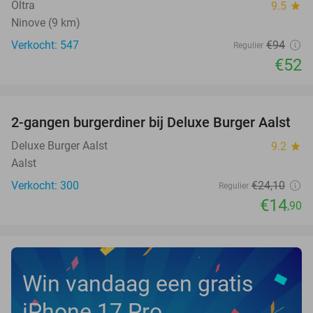
Oltra
9.5
star
Ninove (9 km)
Verkocht: 547
€94
Regulier
€52
favorite_border
2-gangen burgerdiner bij Deluxe Burger Aalst
38%
Deluxe Burger Aalst
9.2
star
Aalst
Verkocht: 300
€24
,10
Regulier
€14
,90
Win vandaag een gratis
iPhone 17 Pro