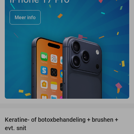
Meer info
favorite_border
Keratine- of botoxbehandeling + brushen +
50%
evt. snit