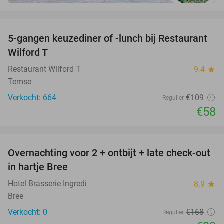
favorite_border
5-gangen keuzediner of -lunch bij Restaurant
47%
Wilford T
Restaurant Wilford T
9.4
star
Temse
Verkocht: 664
€109
Regulier
€58
favorite_border
Overnachting voor 2 + ontbijt + late check-out
41%
NEW
in hartje Bree
TODAY
Hotel Brasserie Ingredi
8.9
star
Bree
Verkocht: 0
€168
Regulier