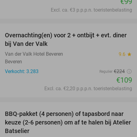
€99
Excl. ca. €3 p.p.p.n. toeristenbelasting
favorite_border
Overnachting(en) voor 2 + ontbijt + evt. diner
51%
bij Van der Valk
Van der Valk Hotel Beveren
9.6
star
Beveren
Verkocht: 3.283
€224
Regulier
€109
Excl. ca. €2,20 p.p.p.n. toeristenbelasting
favorite_border
BBQ-pakket (4 personen) of tapasbord naar
34%
keuze (2-6 personen) om af te halen bij Atelier
Batselier