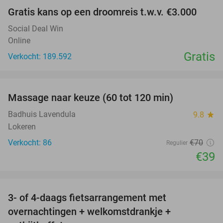
Gratis kans op een droomreis t.w.v. €3.000
Social Deal Win
Online
Gratis
Verkocht: 189.592
favorite_border
Massage naar keuze (60 tot 120 min)
44%
Badhuis Lavendula
9.8
star
Lokeren
Verkocht: 86
€70
Regulier
€39
favorite_border
3- of 4-daags fietsarrangement met
49%
overnachtingen + welkomstdrankje +