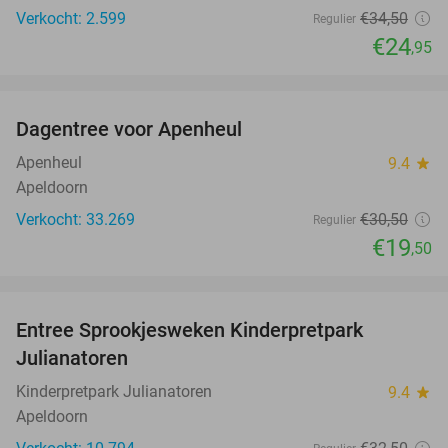
Verkocht: 2.599
€34
,50
Regulier
€24
,95
favorite_border
Dagentree voor Apenheul
36%
Apenheul
9.4
star
Apeldoorn
Verkocht: 33.269
€30
,50
Regulier
€19
,50
favorite_border
Entree Sprookjesweken Kinderpretpark
39%
Julianatoren
Kinderpretpark Julianatoren
9.4
star
Apeldoorn