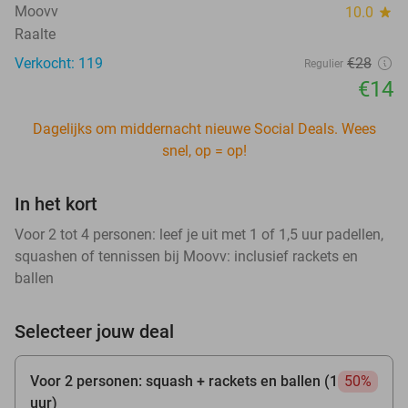
Moovv
10.0
star
Raalte
Verkocht: 119
€28
Regulier
€14
Dagelijks om middernacht nieuwe Social Deals. Wees
snel, op = op!
In het kort
Voor 2 tot 4 personen: leef je uit met 1 of 1,5 uur padellen,
squashen of tennissen bij Moovv: inclusief rackets en
ballen
Selecteer jouw deal
Voor 2 personen: squash + rackets en ballen (1
50%
uur)