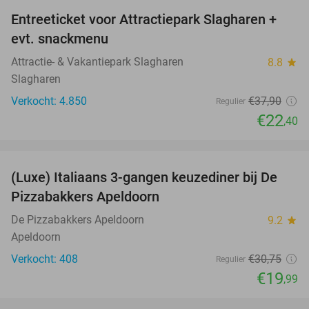
Entreeticket voor Attractiepark Slagharen +
41%
evt. snackmenu
Attractie- & Vakantiepark Slagharen
8.8
star
Slagharen
Verkocht: 4.850
€37
,90
Regulier
€22
,40
favorite_border
(Luxe) Italiaans 3-gangen keuzediner bij De
35%
Pizzabakkers Apeldoorn
De Pizzabakkers Apeldoorn
9.2
star
Apeldoorn
Verkocht: 408
€30
,75
Regulier
€19
,99
favorite_border