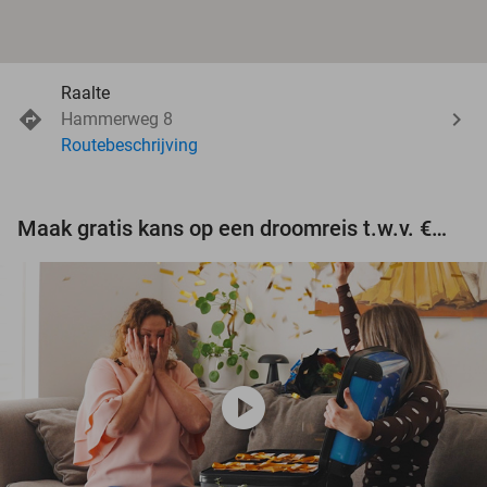
Raalte
Hammerweg 8
Routebeschrijving
Maak gratis kans op een droomreis t.w.v. €3.000!
play_circle