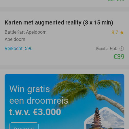
favorite_border
Karten met augmented reality (3 x 15 min)
35%
BattleKart Apeldoorn
9.7
star
Apeldoorn
Verkocht: 596
€60
Regulier
€39
Win gratis
een droomreis
t.w.v. €3.000