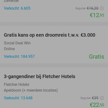
Deventer
Verkocht: 6.605
€16
,20
Regulier
€12
,95
favorite_border
Gratis kans op een droomreis t.w.v. €3.000
Social Deal Win
Online
Gratis
Verkocht: 184.957
favorite_border
3-gangendiner bij Fletcher Hotels
42%
Fletcher Hotels
Apeldoorn (+ meerdere locaties)
Verkocht: 13.648
€39
Regulier
€22
,50