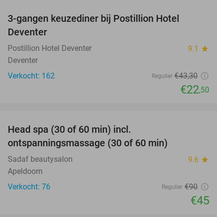
3-gangen keuzediner bij Postillion Hotel
48%
Deventer
Postillion Hotel Deventer
9.1
star
Deventer
Verkocht: 162
€43
,30
Regulier
€22
,50
favorite_border
Head spa (30 of 60 min) incl.
50%
ontspanningsmassage (30 of 60 min)
Sadaf beautysalon
9.6
star
Apeldoorn
Verkocht: 76
€90
Regulier
€45
favorite_border