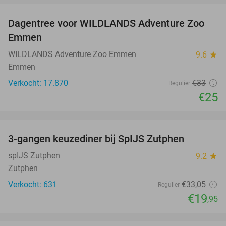
Dagentree voor WILDLANDS Adventure Zoo
24%
Emmen
WILDLANDS Adventure Zoo Emmen
9.6
star
Emmen
Verkocht: 17.870
€33
Regulier
€25
favorite_border
3-gangen keuzediner bij SpIJS Zutphen
40%
spIJS Zutphen
9.2
star
Zutphen
Verkocht: 631
€33
,05
Regulier
€19
,95
favorite_border