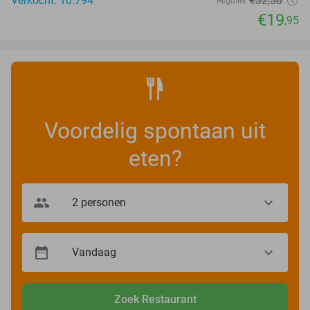
Verkocht: 10.794
€32
,50
Regulier
€19
,95
Voordelig spontaan uit
eten?
Zoek Restaurant