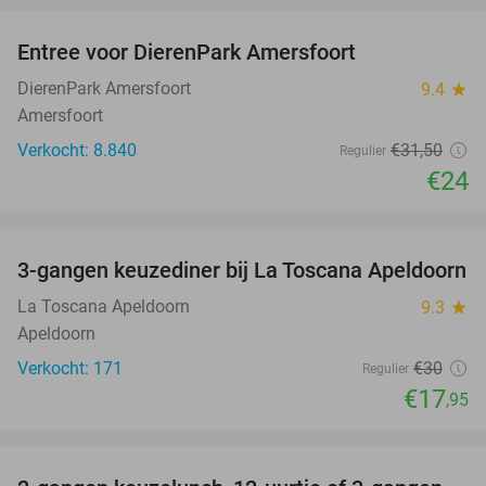
Entree voor DierenPark Amersfoort
24%
DierenPark Amersfoort
9.4
star
Amersfoort
Verkocht: 8.840
€31
,50
Regulier
€24
favorite_border
3-gangen keuzediner bij La Toscana Apeldoorn
40%
La Toscana Apeldoorn
9.3
star
Apeldoorn
Verkocht: 171
€30
Regulier
€17
,95
favorite_border