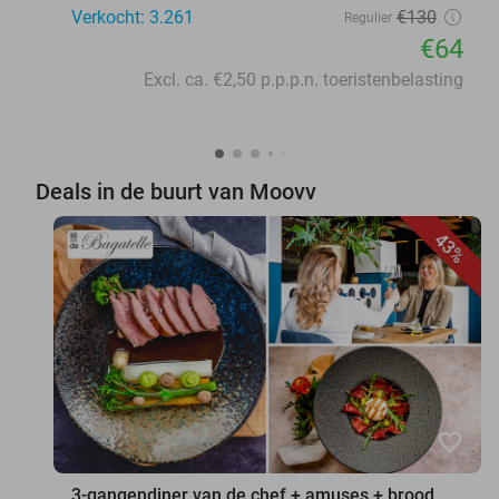
Verkocht: 3.261
€130
Regulier
€64
Excl. ca. €2,50 p.p.p.n. toeristenbelasting
Deals in de buurt van Moovv
43%
favorite_border
3-gangendiner van de chef + amuses + brood