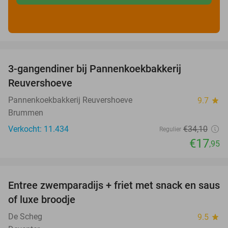
favorite_border
3-gangendiner bij Pannenkoekbakkerij
47%
Reuvershoeve
Pannenkoekbakkerij Reuvershoeve
9.7
star
Brummen
Verkocht: 11.434
€34
,10
Regulier
€17
,95
favorite_border
Entree zwemparadijs + friet met snack en saus
20%
of luxe broodje
De Scheg
9.5
star