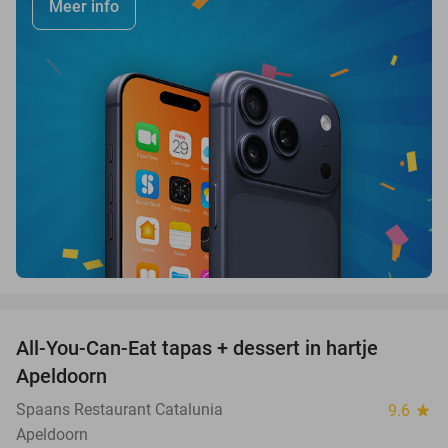
Meer info
favorite_border
All-You-Can-Eat tapas + dessert in hartje
28%
Apeldoorn
Spaans Restaurant Catalunia
9.6
star
Apeldoorn