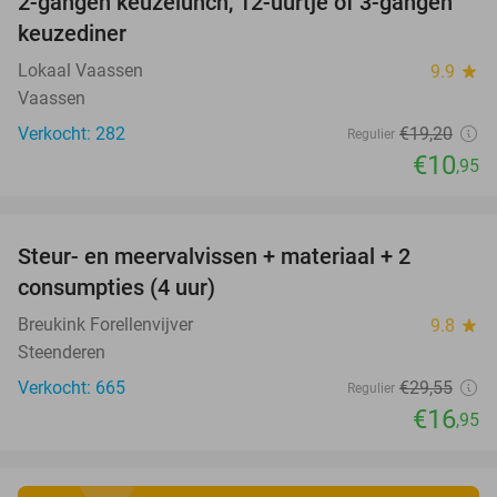
2-gangen keuzelunch, 12-uurtje of 3-gangen
43%
keuzediner
Lokaal Vaassen
9.9
star
Vaassen
Verkocht: 282
€19
,20
Regulier
€10
,95
favorite_border
Steur- en meervalvissen + materiaal + 2
43%
consumpties (4 uur)
Breukink Forellenvijver
9.8
star
Steenderen
Verkocht: 665
€29
,55
Regulier
€16
,95