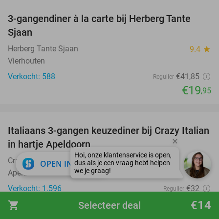
3-gangendiner à la carte bij Herberg Tante
52%
Sjaan
Herberg Tante Sjaan
9.4
star
Vierhouten
Verkocht: 588
€41
,85
Regulier
€19
,95
favorite_border
Italiaans 3-gangen keuzediner bij Crazy Italian
27%
in hartje Apeldoorn
Crazy Italian
9.7
star
close
OPEN IN APP
Apeldoorn
Verkocht: 1.596
€32
Regulier
€23
,50
€14
shopping_cart
Selecteer deal
favorite_border