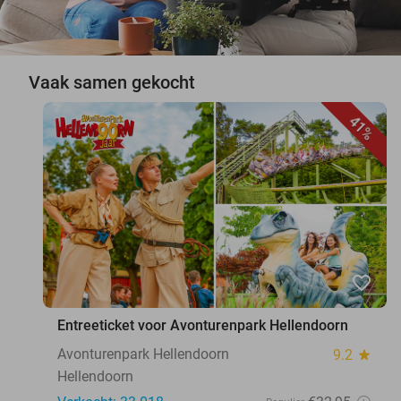
Vaak samen gekocht
41%
favorite_border
Entreeticket voor Avonturenpark Hellendoorn
Avonturenpark Hellendoorn
9.2
star
Hellendoorn