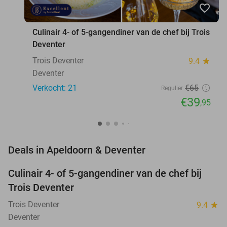
favorite_border
Culinair 4- of 5-gangendiner van de chef bij Trois
Deventer
Trois Deventer
9.4
star
Deventer
Verkocht: 21
€65
Regulier
€39
,95
favorite_border
Deals in Apeldoorn & Deventer
Culinair 4- of 5-gangendiner van de chef bij
39%
NEW
Trois Deventer
TODAY
Trois Deventer
9.4
star
Deventer