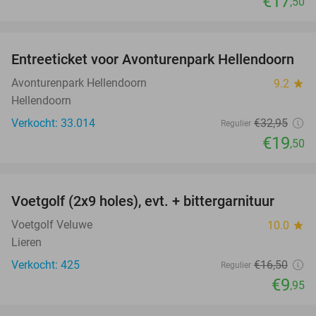
€17
,50
favorite_border
Entreeticket voor Avonturenpark Hellendoorn
41%
Avonturenpark Hellendoorn
9.2
star
Hellendoorn
Verkocht: 33.014
€32
,95
Regulier
€19
,50
favorite_border
Voetgolf (2x9 holes), evt. + bittergarnituur
40%
Voetgolf Veluwe
10.0
star
Lieren
Verkocht: 425
€16
,50
Regulier
€9
,95
favorite_border