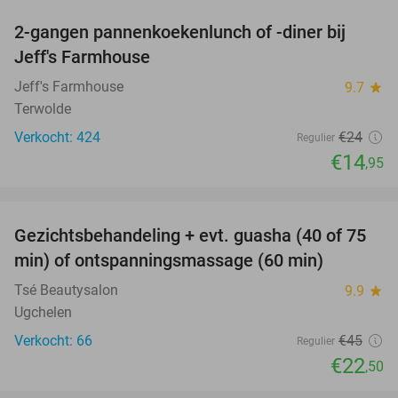
2-gangen pannenkoekenlunch of -diner bij
38%
Jeff's Farmhouse
Jeff's Farmhouse
9.7
star
Terwolde
Verkocht: 424
€24
Regulier
€14
,95
favorite_border
Gezichtsbehandeling + evt. guasha (40 of 75
50%
SOLD
min) of ontspanningsmassage (60 min)
OUT
Tsé Beautysalon
9.9
star
Ugchelen
Verkocht: 66
€45
Regulier
€22
,50
favorite_border