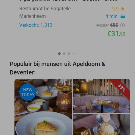
Restaurant De Bagatelle
9.9
star
Marienheem
4 min.
directions_car
Verkocht: 1.313
€55
Regulier
€31
,50
Populair bij mensen uit Apeldoorn &
Deventer:
39%
NEW
TODAY