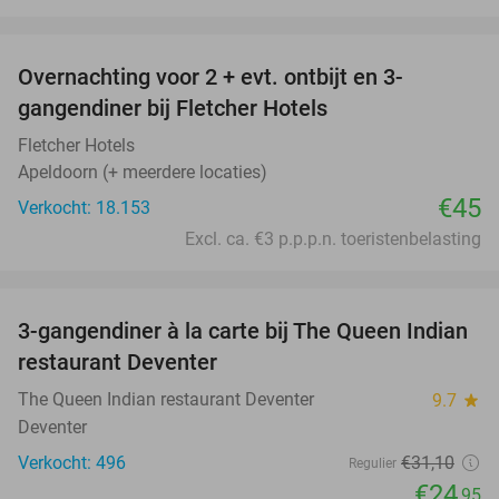
favorite_border
Overnachting voor 2 + evt. ontbijt en 3-
gangendiner bij Fletcher Hotels
Fletcher Hotels
Apeldoorn (+ meerdere locaties)
€45
Verkocht: 18.153
Excl. ca. €3 p.p.p.n. toeristenbelasting
favorite_border
3-gangendiner à la carte bij The Queen Indian
20%
restaurant Deventer
The Queen Indian restaurant Deventer
9.7
star
Deventer
Verkocht: 496
€31
,10
Regulier
€24
,95