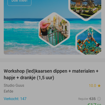
Doe mee!
favorite_border
Workshop (led)kaarsen dippen + materialen +
50%
hapje + drankje (1,5 uur)
Studio Guus
10.0
star
Eefde
Verkocht: 147
€35
Regulier