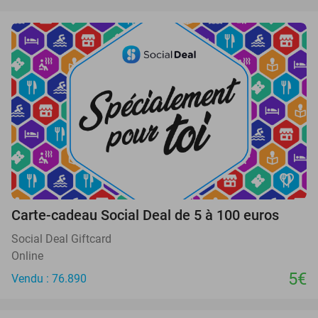
favorite_border
Carte-cadeau Social Deal de 5 à 100 euros
Social Deal Giftcard
Online
5€
Vendu : 76.890