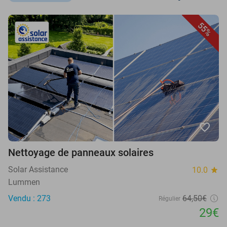
55%
favorite_border
Nettoyage de panneaux solaires
Solar Assistance
10.0
star
Lummen
Vendu : 273
64,50€
Régulier
29€