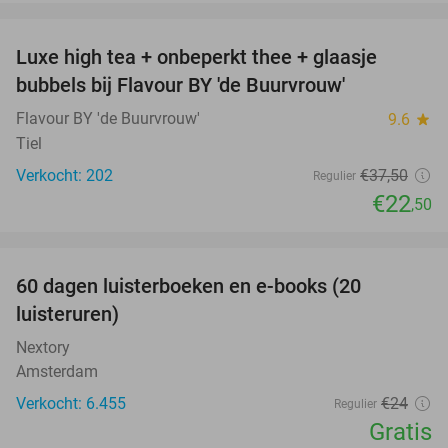
favorite_border
Luxe high tea + onbeperkt thee + glaasje
40%
bubbels bij Flavour BY 'de Buurvrouw'
Flavour BY 'de Buurvrouw'
9.6
star
Tiel
Verkocht: 202
€37
,50
Regulier
€22
,50
favorite_border
100%
60 dagen luisterboeken en e-books (20
luisteruren)
Nextory
Amsterdam
Verkocht: 6.455
€24
Regulier
Gratis