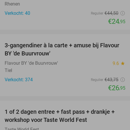
Rhenen
Verkocht: 40
€44
,50
Regulier
€24
,95
favorite_border
3-gangendiner à la carte + amuse bij Flavour
38%
BY 'de Buurvrouw'
Flavour BY 'de Buurvrouw'
9.6
star
Tiel
Verkocht: 374
€43
,75
Regulier
€26
,95
favorite_border
1 of 2 dagen entree + fast pass + drankje +
56%
NEW
workshop voor Taste World Fest
TODAY
Taste World Fest