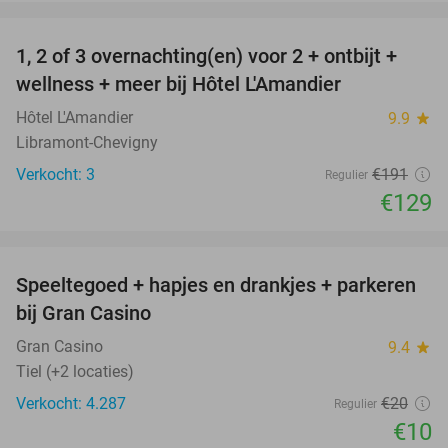
favorite_border
1, 2 of 3 overnachting(en) voor 2 + ontbijt +
32%
NEW
wellness + meer bij Hôtel L'Amandier
TODAY
Hôtel L'Amandier
9.9
star
Libramont-Chevigny
Verkocht: 3
€191
Regulier
€129
favorite_border
Speeltegoed + hapjes en drankjes + parkeren
50%
bij Gran Casino
Gran Casino
9.4
star
Tiel (+2 locaties)
Verkocht: 4.287
€20
Regulier
€10