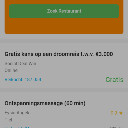
Zoek Restaurant
favorite_border
Gratis kans op een droomreis t.w.v. €3.000
Social Deal Win
Online
Gratis
Verkocht: 187.054
favorite_border
Ontspanningsmassage (60 min)
51%
Fysio Angela
9.9
star
Tiel