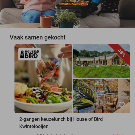
Vaak samen gekocht
48%
favorite_border
2-gangen keuzelunch bij House of Bird
Kwintelooijen