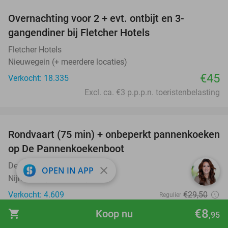
Overnachting voor 2 + evt. ontbijt en 3-
gangendiner bij Fletcher Hotels
Fletcher Hotels
Nieuwegein (+ meerdere locaties)
€45
Verkocht: 18.335
Excl. ca. €3 p.p.p.n. toeristenbelasting
favorite_border
Rondvaart (75 min) + onbeperkt pannenkoeken
30%
op De Pannenkoekenboot
De Pannenkoekenboot
9.2
star
close
OPEN IN APP
Nijmegen (+2 locaties)
Verkocht: 4.609
€29
,50
Regulier
€20
,75
€8
shopping_cart
Koop nu
,95
favorite_border