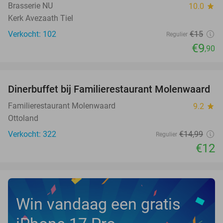
Brasserie NU
10.0
star
Kerk Avezaath Tiel
Verkocht: 102
€15
Regulier
€9
,90
favorite_border
Dinerbuffet bij Familierestaurant Molenwaard
20%
Familierestaurant Molenwaard
9.2
star
Ottoland
Verkocht: 322
€14
,99
Regulier
€12
Win vandaag een gratis