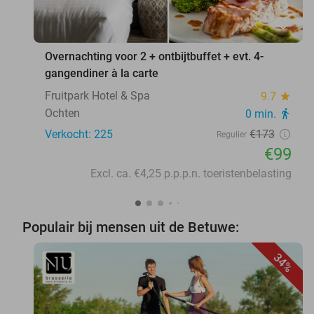
favorite_border
Overnachting voor 2 + ontbijtbuffet + evt. 4-
gangendiner à la carte
Fruitpark Hotel & Spa
9.7
star
Ochten
0 min.
directions_walk
Verkocht: 225
€173
Regulier
€99
Excl. ca. €4,25 p.p.p.n. toeristenbelasting
Populair bij mensen uit de Betuwe:
34%