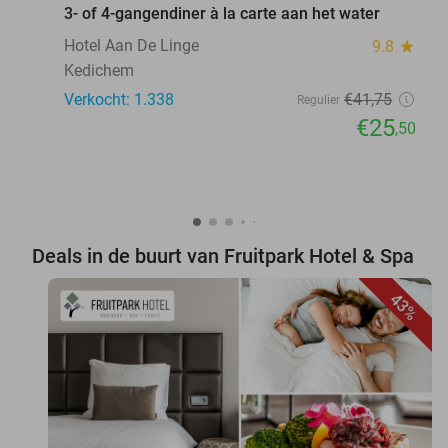
3- of 4-gangendiner à la carte aan het water
Hotel Aan De Linge
9.8
star
Kedichem
Verkocht: 1.338
€41
,75
Regulier
€25
,50
Deals in de buurt van Fruitpark Hotel & Spa
43%