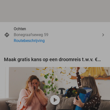
Ochten
Bonegraafseweg 59
Routebeschrijving
Maak gratis kans op een droomreis t.w.v. €3.000!
play_circle