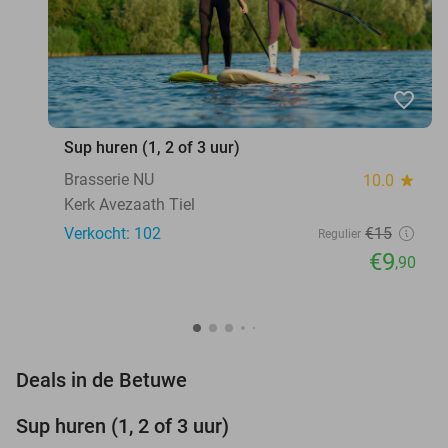
favorite_border
Sup huren (1, 2 of 3 uur)
Brasserie NU
10.0
star
Kerk Avezaath Tiel
Verkocht: 102
€15
Regulier
€9
,90
favorite_border
Deals in de Betuwe
Sup huren (1, 2 of 3 uur)
34%