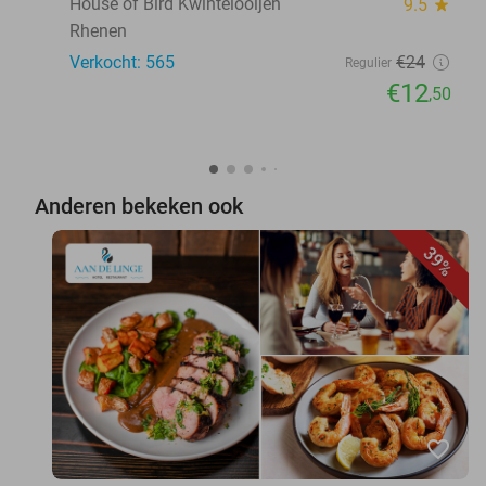
House of Bird Kwintelooijen
9.5
star
Rhenen
Verkocht: 565
€24
Regulier
€12
,50
Anderen bekeken ook
39%
favorite_border