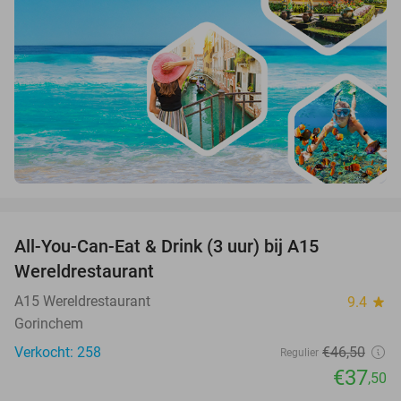
favorite_border
All-You-Can-Eat & Drink (3 uur) bij A15
19%
Wereldrestaurant
A15 Wereldrestaurant
9.4
star
Gorinchem
Verkocht: 258
€46
,50
Regulier
€37
,50