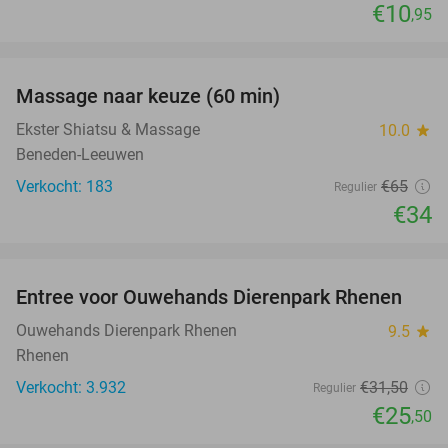
€10
,95
favorite_border
Massage naar keuze (60 min)
48%
Ekster Shiatsu & Massage
10.0
star
Beneden-Leeuwen
Verkocht: 183
€65
Regulier
€34
favorite_border
Entree voor Ouwehands Dierenpark Rhenen
19%
Ouwehands Dierenpark Rhenen
9.5
star
Rhenen
Verkocht: 3.932
€31
,50
Regulier
€25
,50