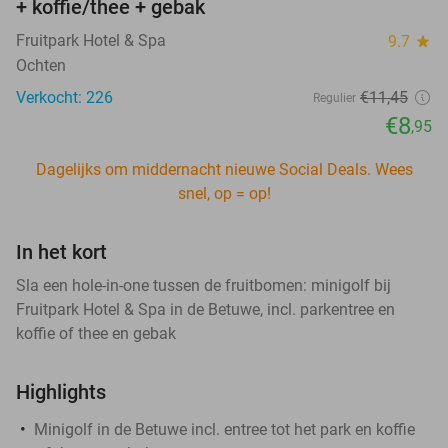
+ koffie/thee + gebak
Fruitpark Hotel & Spa
9.7
star
Ochten
Verkocht: 226
€11
,45
Regulier
€8
,95
Dagelijks om middernacht nieuwe Social Deals. Wees
snel, op = op!
In het kort
Sla een hole-in-one tussen de fruitbomen: minigolf bij
Fruitpark Hotel & Spa in de Betuwe, incl. parkentree en
koffie of thee en gebak
Highlights
Minigolf in de Betuwe incl. entree tot het park en koffie