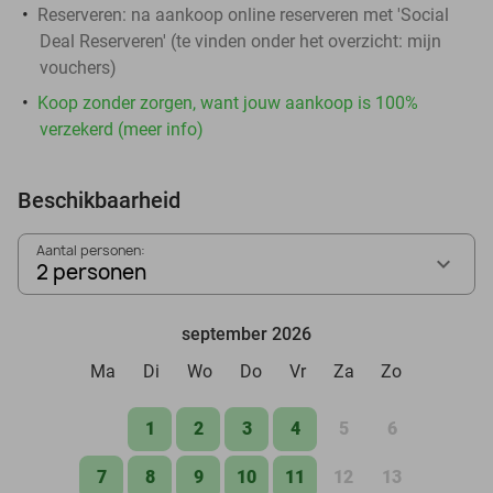
Reserveren:
na aankoop online reserveren met 'Social
Deal Reserveren' (te vinden onder het overzicht:
mijn
vouchers
)
Koop zonder zorgen, want jouw aankoop is 100%
verzekerd (meer info)
Beschikbaarheid
Aantal personen:
2 personen
september 2026
Ma
Di
Wo
Do
Vr
Za
Zo
1
2
3
4
5
6
7
8
9
10
11
12
13