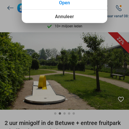
Open
Ontdek 15.000+ deals
7 dagen per week beschikbaar
Annuleer
Bereikbaar vanaf 08
10+ miljoen leden
9,4
op basis van
206.261 reviews
22%
Ontdek 15.000+ deals
7 dagen per week beschikbaar
10+ miljoen leden
favorite_border
2 uur minigolf in de Betuwe + entree fruitpark