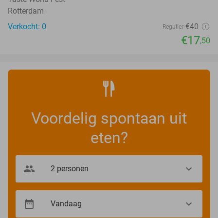
Rotterdam
Verkocht: 0
€40
Regulier
€17
,50
Voordelig spontaan uit
eten?