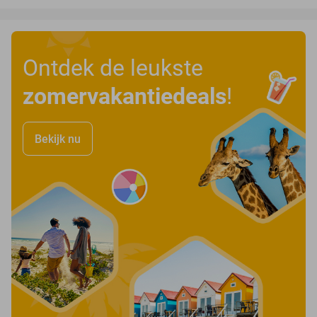
Ontdek de leukste
zomervakantiedeals
!
Bekijk nu