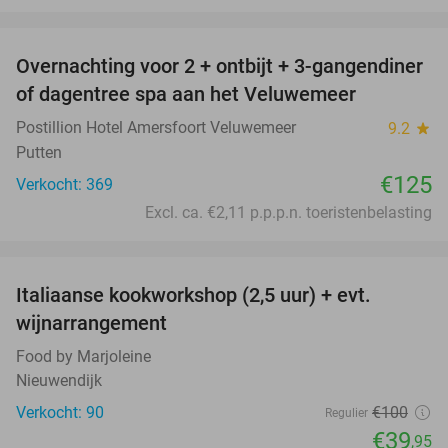
favorite_border
Overnachting voor 2 + ontbijt + 3-gangendiner
of dagentree spa aan het Veluwemeer
Postillion Hotel Amersfoort Veluwemeer
9.2
star
Putten
€125
Verkocht: 369
Excl. ca. €2,11 p.p.p.n. toeristenbelasting
favorite_border
Italiaanse kookworkshop (2,5 uur) + evt.
60%
wijnarrangement
Food by Marjoleine
Nieuwendijk
Verkocht: 90
€100
Regulier
€39
,95