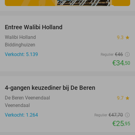
favorite_border
Entree Walibi Holland
25%
Walibi Holland
9.3
star
Biddinghuizen
Verkocht: 5.139
€46
Regulier
€34
,50
favorite_border
4-gangen keuzediner bij De Beren
46%
De Beren Veenendaal
9.7
star
Veenendaal
Verkocht: 1.264
€47
,70
Regulier
€25
,95
favorite_border