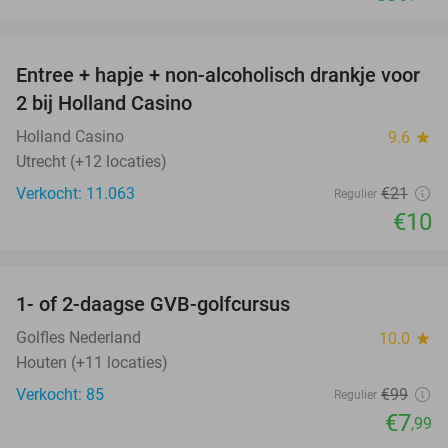
favorite_border
Entree + hapje + non-alcoholisch drankje voor
52%
2 bij Holland Casino
Holland Casino
9.6
star
Utrecht (+12 locaties)
Verkocht: 11.063
€21
Regulier
€10
favorite_border
1- of 2-daagse GVB-golfcursus
92%
Golfles Nederland
10.0
star
Houten (+11 locaties)
Verkocht: 85
€99
Regulier
€7
,99