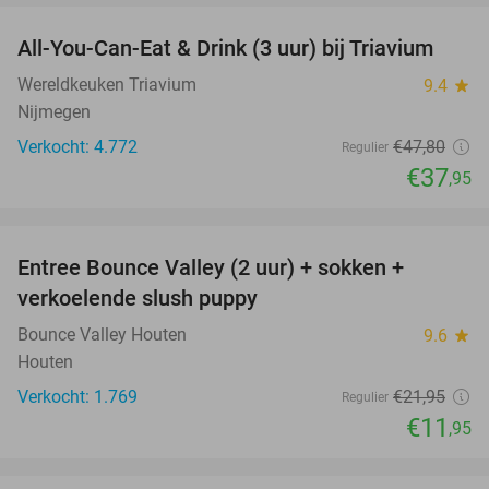
All-You-Can-Eat & Drink (3 uur) bij Triavium
21%
Wereldkeuken Triavium
9.4
star
Nijmegen
Verkocht: 4.772
€47
,80
Regulier
€37
,95
favorite_border
Entree Bounce Valley (2 uur) + sokken +
46%
verkoelende slush puppy
Bounce Valley Houten
9.6
star
Houten
Verkocht: 1.769
€21
,95
Regulier
€11
,95
favorite_border