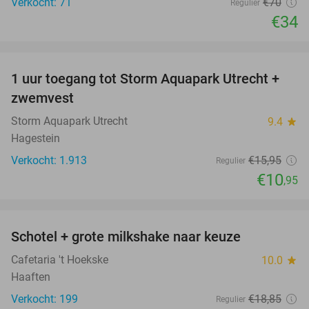
Verkocht: 71
€70
Regulier
€34
favorite_border
1 uur toegang tot Storm Aquapark Utrecht +
31%
zwemvest
Storm Aquapark Utrecht
9.4
star
Hagestein
Verkocht: 1.913
€15
,95
Regulier
€10
,95
favorite_border
Schotel + grote milkshake naar keuze
42%
Cafetaria 't Hoekske
10.0
star
Haaften
Verkocht: 199
€18
,85
Regulier