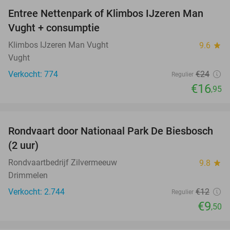
Entree Nettenpark of Klimbos IJzeren Man
29%
Vught + consumptie
Klimbos IJzeren Man Vught
9.6
star
Vught
Verkocht: 774
€24
Regulier
€16
,95
favorite_border
Rondvaart door Nationaal Park De Biesbosch
21%
(2 uur)
Rondvaartbedrijf Zilvermeeuw
9.8
star
Drimmelen
Verkocht: 2.744
€12
Regulier
€9
,50
favorite_border