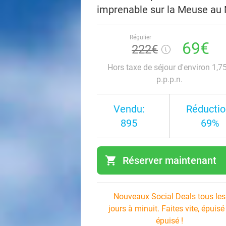
imprenable sur la Meuse au
Régulier
69€
222€
Hors taxe de séjour d'environ 1,7
p.p.p.n.
Vendu:
Réductio
895
69%
shopping_cart
Réserver maintenant
navi
Nouveaux Social Deals tous les
jours à minuit. Faites vite, épuisé
épuisé !