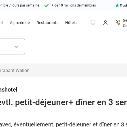
nible 7 jours par semaine
+ de 10 millions de membres
Se
il
À proximité
Restaurants
Hôtels
Di
keyboard_arrow_down
ashotel
vtl. petit-déjeuner+ dîner en 3 ser
avec, éventuellement, petit-déjeuner et dîner en 3 