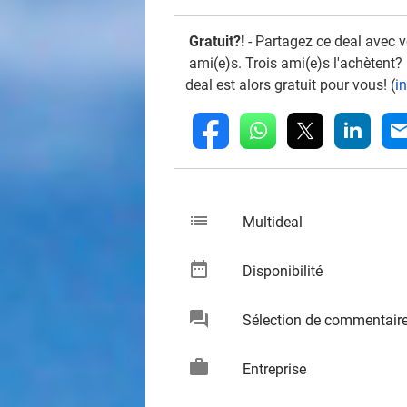
Gratuit?!
- Partagez ce deal avec 
ami(e)s. Trois ami(e)s l'achètent?
deal est alors gratuit pour vous! (
i
whatsapp
linkedin
fb
mai
list
keybo
Multideal
date_range
keybo
Disponibilité
chat
Sélection de commentair
keybo
work
keybo
Entreprise