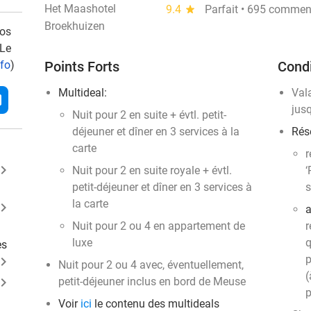
Het Maashotel
9.4
star
Parfait • 695 commen
Broekhuizen
vos
 Le
nfo
)
Points Forts
Condi
Multideal:
Val
l
jus
Nuit pour 2 en suite + évtl. petit-
déjeuner et dîner en 3 services à la
Rés
carte
r
ard_arrow_right
Nuit pour 2 en suite royale + évtl.
‘
petit-déjeuner et dîner en 3 services à
s
la carte
ard_arrow_right
a
Nuit pour 2 ou 4 en appartement de
r
luxe
q
es
p
ard_arrow_right
Nuit pour 2 ou 4 avec, éventuellement,
(
ard_arrow_right
petit-déjeuner inclus en bord de Meuse
p
Voir
ici
le contenu des multideals