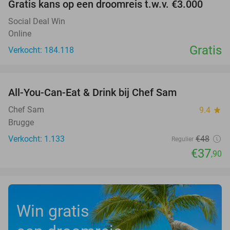
Gratis kans op een droomreis t.w.v. €3.000
Social Deal Win
Online
Gratis
Verkocht: 184.118
favorite_border
All-You-Can-Eat & Drink bij Chef Sam
21%
Chef Sam
9.4
star
Brugge
Verkocht: 1.133
€48
Regulier
€37
,90
Win gratis