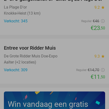
49%
La Plage D'or
9.2
star
Knokke-Heist (13 km)
Verkocht: 345
€46
Regulier
€23
,50
favorite_border
Entree voor Ridder Muis
22%
NEW
TODAY
De Grote Ridder Muis Doe-Expo
9.3
star
Aalter (+2 locaties)
Verkocht: 309
€14
,70
Regulier
€11
,50
Win vandaag een gratis