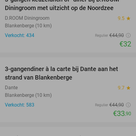
29%
Diningroom met uitzicht op de Noordzee
D.ROOM Diningroom
9.5
star
Blankenberge (10 km)
Verkocht: 434
€44
,90
Regulier
€32
favorite_border
3-gangendiner à la carte bij Dante aan het
24%
strand van Blankenberge
Dante
9.7
star
Blankenberge (10 km)
Verkocht: 583
€44
,90
Regulier
€33
,90
favorite_border