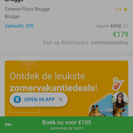
Crowne Plaza Brugge
9.8
star
Brugge
Verkocht: 339
€318
Regulier
€179
Excl. ca. €4,20 p.p.p.n. toeristenbelasting
Ontdek de leukste
zomervakantiedeals
!
close
OPEN IN APP
Bekijk nu
Boek nu voor €105
hotel
shopping_cart
Boek nu
navigate_next
per kamer, per nacht