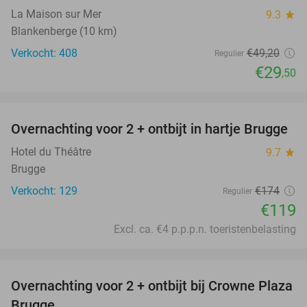
La Maison sur Mer
9.3
star
Blankenberge (10 km)
Verkocht: 408
€49
,20
Regulier
€29
,50
favorite_border
Overnachting voor 2 + ontbijt in hartje Brugge
32%
Hotel du Théâtre
9.7
star
Brugge
Verkocht: 129
€174
Regulier
€119
Excl. ca. €4 p.p.p.n. toeristenbelasting
favorite_border
Overnachting voor 2 + ontbijt bij Crowne Plaza
44%
Brugge