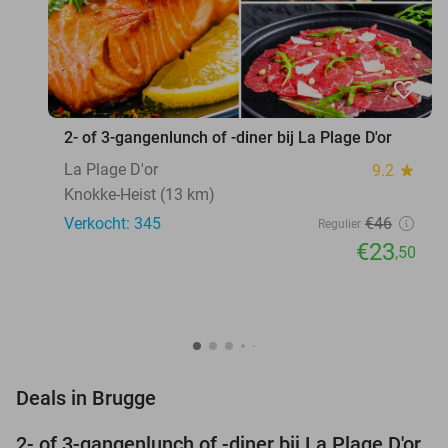
favorite_border
2- of 3-gangenlunch of -diner bij La Plage D'or
La Plage D'or
9.2
star
Knokke-Heist (13 km)
Verkocht: 345
€46
Regulier
€23
,50
favorite_border
Deals in Brugge
2- of 3-gangenlunch of -diner bij La Plage D'or