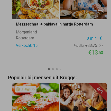
favorite_border
Mezzeschaal + baklava in hartje Rotterdam
Morgenland
Rotterdam
0 min.
directions_walk
Verkocht: 16
€23
,75
Regulier
€13
,50
Populair bij mensen uit Brugge:
49%