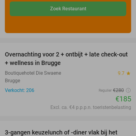
Zoek Restaurant
favorite_border
Overnachting voor 2 + ontbijt + late check-out
34%
+ wellness in Brugge
Boutiquehotel Die Swaene
9.7
star
Brugge
Verkocht: 206
€280
Regulier
€185
Excl. ca. €4 p.p.p.n. toeristenbelasting
favorite_border
3-gangen keuzelunch of -diner vlak bij het
41%