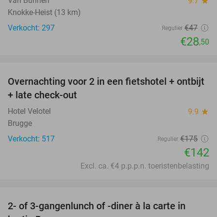
Van Bunnen
9.7
star
Knokke-Heist (13 km)
Verkocht: 297
€47
Regulier
€28
,50
favorite_border
Overnachting voor 2 in een fietshotel + ontbijt
19%
+ late check-out
Hotel Velotel
9.9
star
Brugge
Verkocht: 517
€175
Regulier
€142
Excl. ca. €4 p.p.p.n. toeristenbelasting
favorite_border
2- of 3-gangenlunch of -diner à la carte in
41%