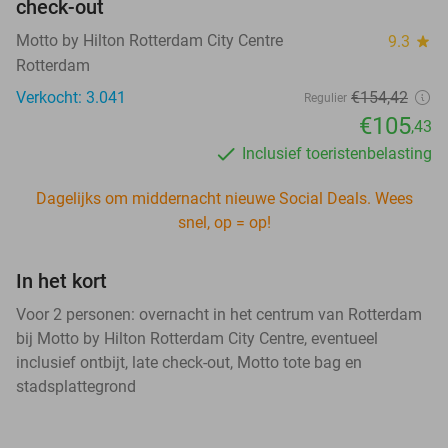
check-out
Motto by Hilton Rotterdam City Centre
9.3
star
Rotterdam
Verkocht: 3.041
€154,42
Regulier
€105
,43
Inclusief toeristenbelasting
Dagelijks om middernacht nieuwe Social Deals. Wees
snel, op = op!
In het kort
Voor 2 personen: overnacht in het centrum van Rotterdam
bij Motto by Hilton Rotterdam City Centre, eventueel
inclusief ontbijt, late check-out, Motto tote bag en
stadsplattegrond