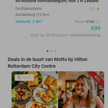
All-inclusive overnachting(en) voor 2 in Zeeland
De Elderschans
8.3
star
Aardenburg (12 km)
Verkocht: 2.487
€166
Regulier
€99
Excl. ca. €6,95 p.p.p.n. toeristenbelasting
Deals in de buurt van Motto by Hilton
Rotterdam City Centre
43%