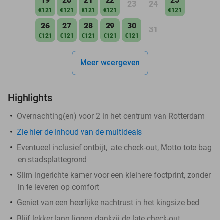
19
20
21
22
25
23
24
€121
€121
€121
€121
€121
26
27
28
29
30
31
€121
€121
€121
€121
€121
Meer weergeven
Highlights
Overnachting(en) voor 2 in het centrum van Rotterdam
Zie hier de inhoud van de multideals
Eventueel inclusief ontbijt, late check-out, Motto tote bag
en stadsplattegrond
Slim ingerichte kamer voor een kleinere footprint, zonder
in te leveren op comfort
Geniet van een heerlijke nachtrust in het kingsize bed
Blijf lekker lang liggen dankzij de late check-out