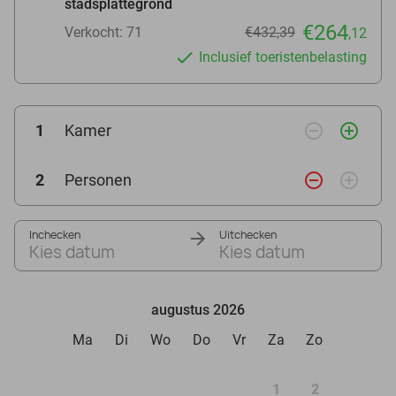
stadsplattegrond
€264
Verkocht: 71
€432,39
,12
Inclusief toeristenbelasting
remove_circle_outline
add_circle_outline
1
Kamer
remove_circle_outline
add_circle_outline
2
Personen
Inchecken
Uitchecken
Kies datum
Kies datum
augustus 2026
Ma
Di
Wo
Do
Vr
Za
Zo
1
2