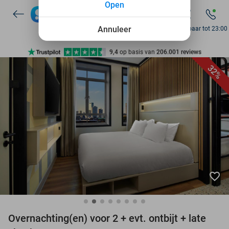
Open
7 dagen per week beschikbaar
10+ miljoen leden
Annuleer
Bereikbaar tot 23:00
9,4
op basis van
206.001 reviews
Ontdek 15.000+ deals
32%
7 dagen per week beschikbaar
10+ miljoen leden
favorite_border
Overnachting(en) voor 2 + evt. ontbijt + late