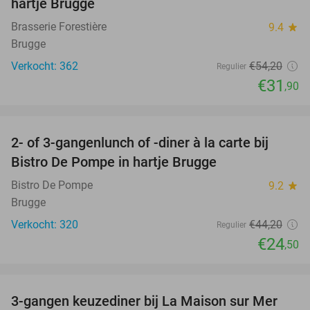
hartje Brugge
Brasserie Forestière
9.4
star
Brugge
Verkocht: 362
€54
,20
Regulier
€31
,90
favorite_border
2- of 3-gangenlunch of -diner à la carte bij
45%
Bistro De Pompe in hartje Brugge
Bistro De Pompe
9.2
star
Brugge
Verkocht: 320
€44
,20
Regulier
€24
,50
favorite_border
3-gangen keuzediner bij La Maison sur Mer
40%