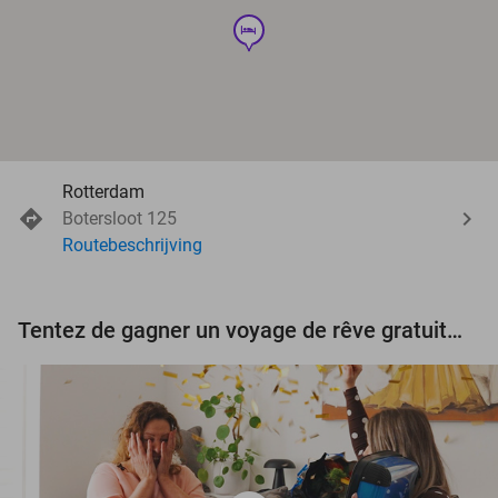
hotel
Rotterdam
Botersloot 125
Routebeschrijving
Tentez de gagner un voyage de rêve gratuit d'une valeur de 3.000 € !