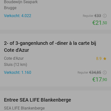
Boudewijn Seapark
Brugge
Verkocht: 4.022
€33
Regulier
€21
,50
favorite_border
2- of 3-gangenlunch of -diner à la carte bij
49%
Cote d'Azur
Cote d'Azur
8.9
star
Sluis (12 km)
Verkocht: 1.160
€34
,85
Regulier
€17
,90
favorite_border
Entree SEA LIFE Blankenberge
20%
SEA LIFE Blankenberge