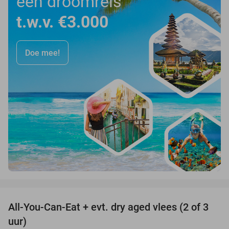
een droomreis
t.w.v. €3.000
Doe mee!
favorite_border
All-You-Can-Eat + evt. dry aged vlees (2 of 3
29%
uur)