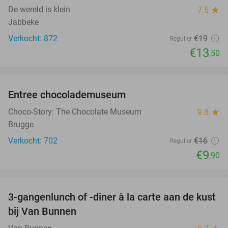
De wereld is klein
7.5
star
Jabbeke
Verkocht: 872
€19
Regulier
€13
,50
favorite_border
Entree chocolademuseum
38%
Choco-Story: The Chocolate Museum
9.8
star
Brugge
Verkocht: 702
€16
Regulier
€9
,90
favorite_border
3-gangenlunch of -diner à la carte aan de kust
39%
bij Van Bunnen