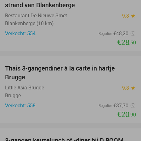
strand van Blankenberge
Restaurant De Nieuwe Smet
9.8
star
Blankenberge (10 km)
Verkocht: 554
€48
,20
Regulier
€28
,50
favorite_border
Thais 3-gangendiner à la carte in hartje
45%
Brugge
Little Asia Brugge
9.8
star
Brugge
Verkocht: 558
€37
,70
Regulier
€20
,90
favorite_border
3-gangen keuzelunch of -diner bij D.ROOM