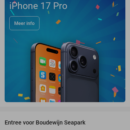
iPhone 17 Pro
Meer info
favorite_border
Entree voor Boudewijn Seapark
35%