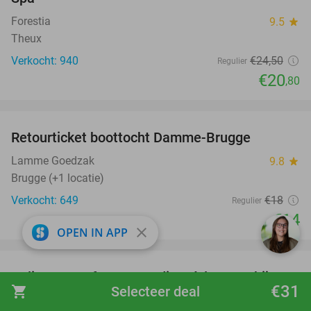
Forestia
9.5
star
Theux
Verkocht: 940
€24
,50
Regulier
€20
,80
favorite_border
Retourticket boottocht Damme-Brugge
22%
Lamme Goedzak
9.8
star
Brugge (+1 locatie)
Verkocht: 649
€18
Regulier
€14
close
OPEN IN APP
favorite_border
Italiaans 2- of 3-gangendiner à la carte bij
27%
€31
shopping_cart
Selecteer deal
Bella Italia Brugge