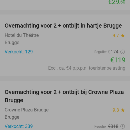
€29
,50
favorite_border
Overnachting voor 2 + ontbijt in hartje Brugge
32%
Hotel du Théâtre
9.7
star
Brugge
Verkocht: 129
€174
Regulier
€119
Excl. ca. €4 p.p.p.n. toeristenbelasting
favorite_border
Overnachting voor 2 + ontbijt bij Crowne Plaza
44%
Brugge
Crowne Plaza Brugge
9.8
star
Brugge
Verkocht: 339
€318
Regulier