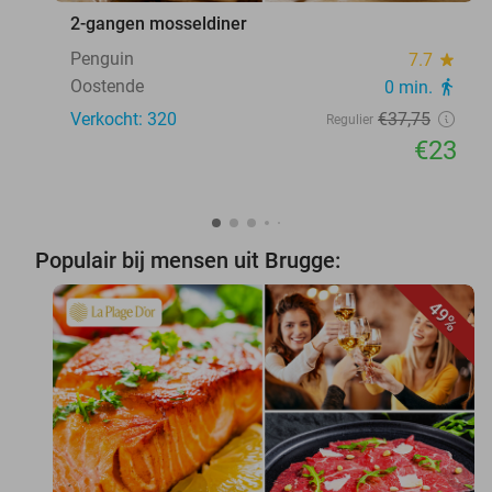
2-gangen mosseldiner
Penguin
7.7
star
Oostende
0 min.
directions_walk
Verkocht: 320
€37
,75
Regulier
€23
Populair bij mensen uit Brugge:
49%