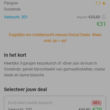
Penguin
7.7
star
Oostende
Verkocht: 301
€55
,80
Regulier
€31
Dagelijks om middernacht nieuwe Social Deals. Wees
snel, op = op!
In het kort
Heerlijke 3-gangen keuzelunch of -diner aan de kust in
Oostende: geniet bijvoorbeeld van garnaalkroketten, malse
steak en dame blanche
Selecteer jouw deal
Early bird (snelle kopers)
48%
€29
Verkocht: 200
€55
,80