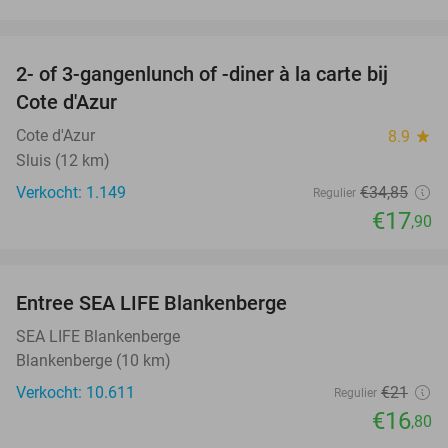
favorite_border
2- of 3-gangenlunch of -diner à la carte bij
49%
Cote d'Azur
Cote d'Azur
8.9
star
Sluis (12 km)
Verkocht: 1.149
€34
,85
Regulier
€17
,90
favorite_border
Entree SEA LIFE Blankenberge
20%
SEA LIFE Blankenberge
Blankenberge (10 km)
Verkocht: 10.611
€21
Regulier
€16
,80