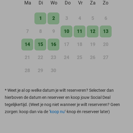
Ma
Di
Wo
Do
Vr
Za
Zo
1
2
3
4
5
6
7
8
9
10
11
12
13
14
15
16
17
18
19
20
21
22
23
24
25
26
27
28
29
30
*
Weet je al op welke datum je wilt reserveren? Selecteer dan
hierboven de datum en reserveer en koop jouw Social Deal
tegelijkertijd. (Weet je nog niet wanneer je wilt reserveren? Geen
zorgen: koop dan via de ‘
koop nu
’-knop én reserveer later)