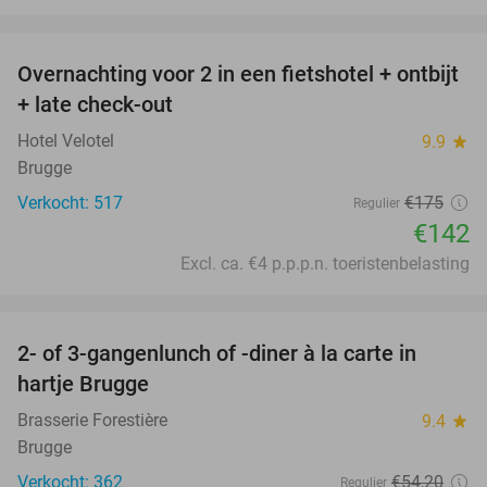
favorite_border
Overnachting voor 2 in een fietshotel + ontbijt
19%
+ late check-out
Hotel Velotel
9.9
star
Brugge
Verkocht: 517
€175
Regulier
€142
Excl. ca. €4 p.p.p.n. toeristenbelasting
favorite_border
2- of 3-gangenlunch of -diner à la carte in
41%
hartje Brugge
Brasserie Forestière
9.4
star
Brugge
Verkocht: 362
€54
,20
Regulier