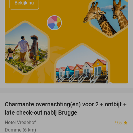
Bekijk nu
favorite_border
Charmante overnachting(en) voor 2 + ontbijt +
40%
late check-out nabij Brugge
Hotel Vredehof
9.5
star
Damme (6 km)