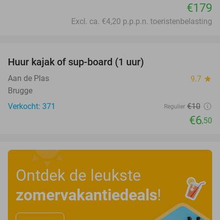
€179
Excl. ca. €4,20 p.p.p.n. toeristenbelasting
favorite_border
Huur kajak of sup-board (1 uur)
35%
Aan de Plas
9.7
star
Brugge
Verkocht: 371
€10
Regulier
€6
,50
Ontdek de leukste
zomervakantiedeals
!