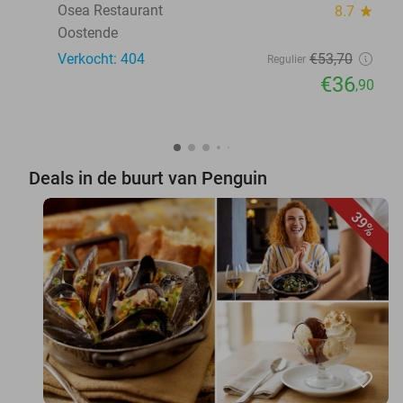
Osea Restaurant
8.7
star
Oostende
Verkocht: 404
€53
,70
Regulier
€36
,90
Deals in de buurt van Penguin
39%
favorite_border