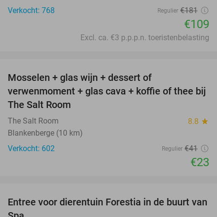
Verkocht: 768
€181
Regulier
€109
Excl. ca. €3 p.p.p.n. toeristenbelasting
favorite_border
Mosselen + glas wijn + dessert of
44%
verwenmoment + glas cava + koffie of thee bij
The Salt Room
The Salt Room
8.8
star
Blankenberge (10 km)
Verkocht: 602
€41
Regulier
€23
favorite_border
Entree voor dierentuin Forestia in de buurt van
15%
Spa