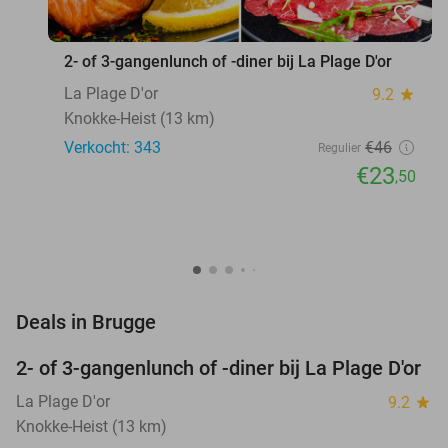
favorite_border
2- of 3-gangenlunch of -diner bij La Plage D'or
La Plage D'or
9.2
star
Knokke-Heist (13 km)
Verkocht: 343
€46
Regulier
€23
,50
favorite_border
Deals in Brugge
2- of 3-gangenlunch of -diner bij La Plage D'or
49%
La Plage D'or
9.2
star
Knokke-Heist (13 km)