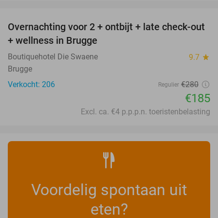
favorite_border
Overnachting voor 2 + ontbijt + late check-out
34%
+ wellness in Brugge
Boutiquehotel Die Swaene
9.7
star
Brugge
Verkocht: 206
€280
Regulier
€185
Excl. ca. €4 p.p.p.n. toeristenbelasting
Voordelig spontaan uit
eten?