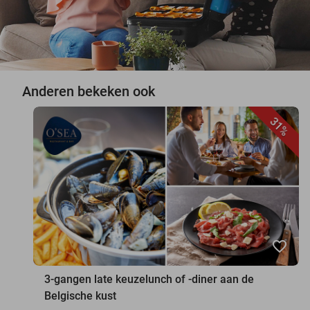
Anderen bekeken ook
31%
favorite_border
3-gangen late keuzelunch of -diner aan de
Belgische kust