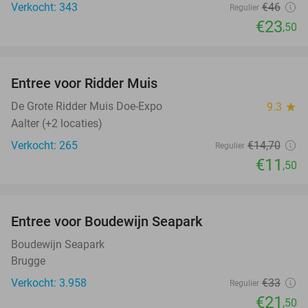
Verkocht: 343
€46
Regulier
€23
,50
favorite_border
Entree voor Ridder Muis
22%
NEW
TODAY
De Grote Ridder Muis Doe-Expo
9.3
star
Aalter (+2 locaties)
Verkocht: 265
€14
,70
Regulier
€11
,50
favorite_border
Entree voor Boudewijn Seapark
35%
Boudewijn Seapark
Brugge
Verkocht: 3.958
€33
Regulier
€21
,50