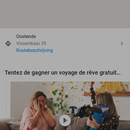
Oostende
Visserskaai 39
Routebeschrijving
Tentez de gagner un voyage de rêve gratuit d'une valeur de 3.000 € !
play_circle