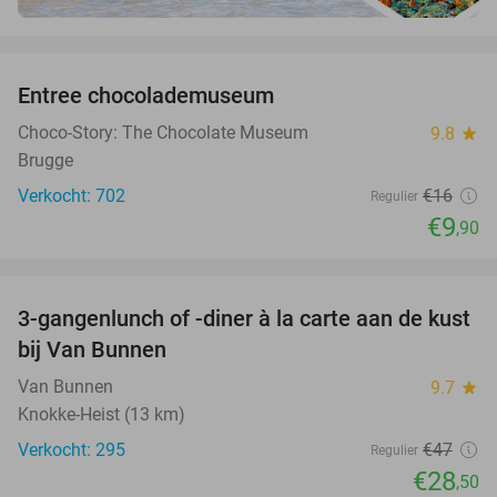
favorite_border
Entree chocolademuseum
38%
Choco-Story: The Chocolate Museum
9.8
star
Brugge
Verkocht: 702
€16
Regulier
€9
,90
favorite_border
3-gangenlunch of -diner à la carte aan de kust
39%
bij Van Bunnen
Van Bunnen
9.7
star
Knokke-Heist (13 km)
Verkocht: 295
€47
Regulier
€28
,50