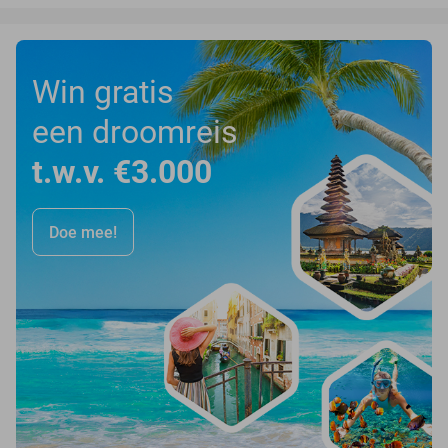
Win gratis
een droomreis
t.w.v. €3.000
Doe mee!