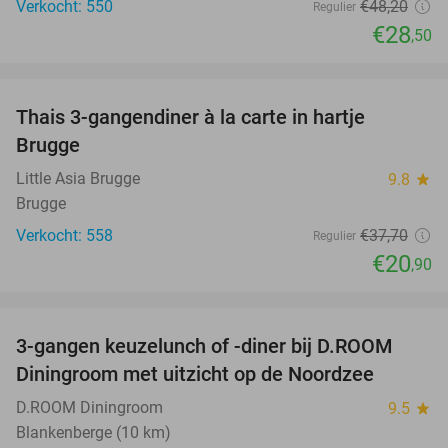
Verkocht: 550
€48
,20
Regulier
€28
,50
favorite_border
Thais 3-gangendiner à la carte in hartje
45%
Brugge
Little Asia Brugge
9.8
star
Brugge
Verkocht: 558
€37
,70
Regulier
€20
,90
favorite_border
3-gangen keuzelunch of -diner bij D.ROOM
29%
Diningroom met uitzicht op de Noordzee
D.ROOM Diningroom
9.5
star
Blankenberge (10 km)