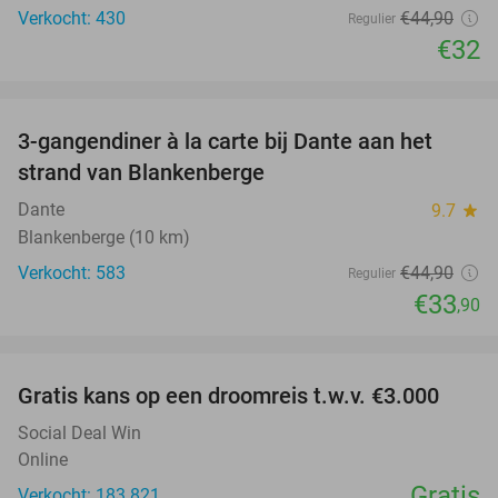
Verkocht: 430
€44
,90
Regulier
€32
favorite_border
3-gangendiner à la carte bij Dante aan het
24%
strand van Blankenberge
Dante
9.7
star
Blankenberge (10 km)
Verkocht: 583
€44
,90
Regulier
€33
,90
favorite_border
Gratis kans op een droomreis t.w.v. €3.000
Social Deal Win
Online
Gratis
Verkocht: 183.821