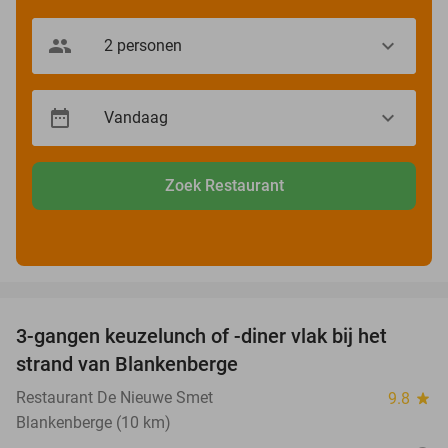
Zoek Restaurant
favorite_border
3-gangen keuzelunch of -diner vlak bij het
41%
strand van Blankenberge
Restaurant De Nieuwe Smet
9.8
star
Blankenberge (10 km)