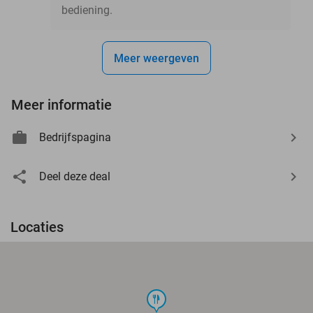
bediening.
Meer weergeven
Meer informatie
Bedrijfspagina
Deel deze deal
Locaties
food