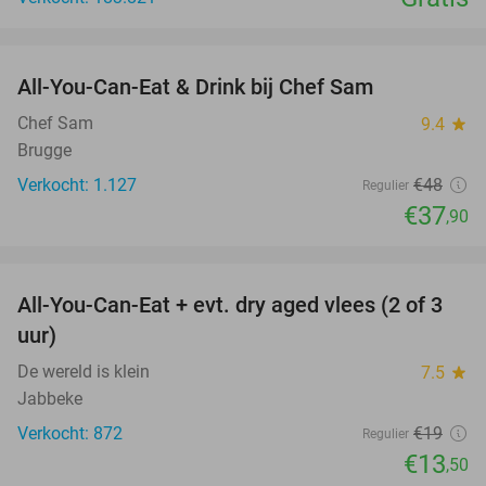
favorite_border
All-You-Can-Eat & Drink bij Chef Sam
21%
Chef Sam
9.4
star
Brugge
Verkocht: 1.127
€48
Regulier
€37
,90
favorite_border
All-You-Can-Eat + evt. dry aged vlees (2 of 3
29%
uur)
De wereld is klein
7.5
star
Jabbeke
Verkocht: 872
€19
Regulier
€13
,50