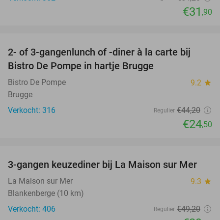
€31
,90
favorite_border
2- of 3-gangenlunch of -diner à la carte bij
45%
Bistro De Pompe in hartje Brugge
Bistro De Pompe
9.2
star
Brugge
Verkocht: 316
€44
,20
Regulier
€24
,50
favorite_border
3-gangen keuzediner bij La Maison sur Mer
40%
La Maison sur Mer
9.3
star
Blankenberge (10 km)
Verkocht: 406
€49
,20
Regulier