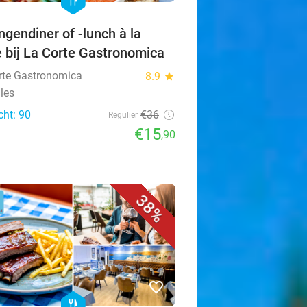
hexagon
ngendiner of -lunch à la
e bij La Corte Gastronomica
rte Gastronomica
8.9
star
les
cht: 90
€36
Regulier
€15
,90
38%
favorite_border
hexagon
food