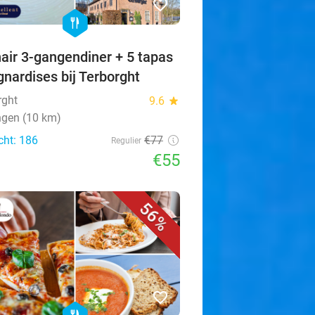
favorite_border
hexagon
food
nair 3-gangendiner + 5 tapas
gnardises bij Terborght
rght
9.6
star
ngen (10 km)
cht: 186
€77
Regulier
€55
56%
favorite_border
food