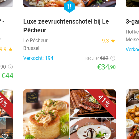
hexagon
food
 -
Luxe zeevruchtenschotel bij Le
3-ga
Pêcheur
Hofke
s
Meise
Le Pêcheur
9.3
star
Brussel
9.9
star
Verko
Verkocht: 194
€69
Regulier
€34
,90
,90
€44
6%
41%
favorite_border
favorite_border