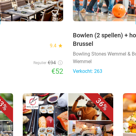
favorite_border
n
Bowlen (2 spellen) + h
Brussel
9.4
star
Bowling Stones Wemmel & B
Wemmel
€94
Regulier
€52
Verkocht: 263
3%
36%