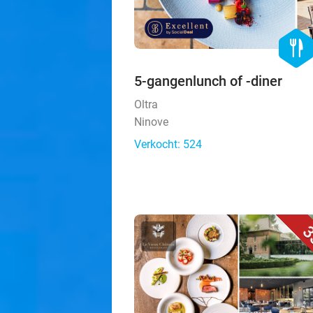
hexago
food
5-gangenlunch of -diner
Oltra
Ninove
Verkocht: 524
3