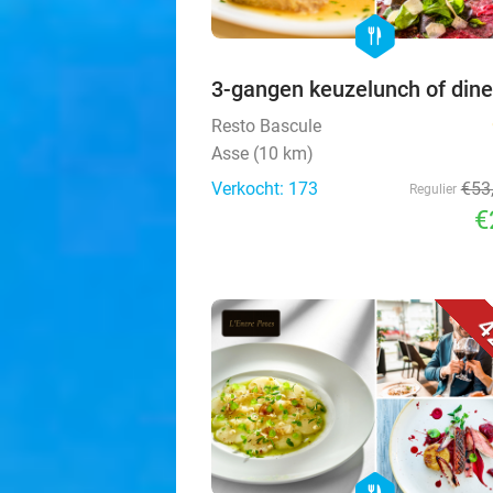
hexagon
food
3-gangen keuzelunch of dine
Resto Bascule
Asse (10 km)
Verkocht: 173
€53
Regulier
€
4
food