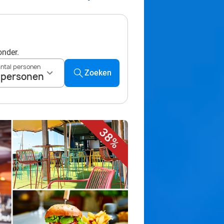
onder.
ntal personen
Zoeken
 personen
38%