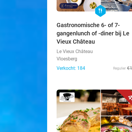
hexagon
food
Gastronomische 6- of 7-
gangenlunch of -diner bij Le
Vieux Château
Le Vieux Château
Vloesberg
Verkocht: 184
€
Regulier
4