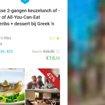
kse 2-gangen keuzelunch of -
r of All-You-Can-Eat
eribs + dessert bij Greek 'n
'n Ribs
9.7
star
el
cht: 453
€26,50
Regulier
€16
,50
42%
favorite_border