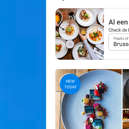
Al een
Check de 
Plaats of
Bruss
NEW
TODAY