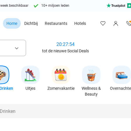
 week beschikbaar
10+ miljoen leden
Home
Dichtbij
Restaurants
Hotels
20:27:52
keyboard_arrow_down
tot de nieuwe Social Deals
Drinken
Uitjes
Zomervakantie
Wellness &
Overnacht
Beauty