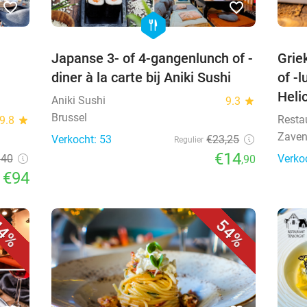
favorite_border
favorite_border
hexagon
food
Japanse 3- of 4-gangenlunch of -
Grie
diner à la carte bij Aniki Sushi
of -l
Heli
Aniki Sushi
9.3
star
Brussel
Resta
9.8
star
Zaven
Verkocht: 53
€23,25
Regulier
€14
140
Verko
,90
€94
4%
54%