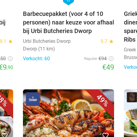
Barbecuepakket (voor 4 of 10
Grie
bij
personen) naar keuze voor afhaal
dine
bij Urbi Butcheries Dworp
spar
Ribs
Urbi Butcheries Dworp
9.1
star
9.7
star
Dworp (11 km)
Greek 
Bruss
,50
Verkocht: 60
€94
Regulier
€9
€49
Verko
,90
8%
49%
favorite_border
favorite_border