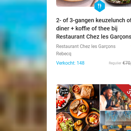
hexagon
food
2- of 3-gangen keuzelunch of
diner + koffie of thee bij
Restaurant Chez les Garçon
Restaurant Chez les Garçons
Rebecq
Verkocht: 148
€70
Regulier
3