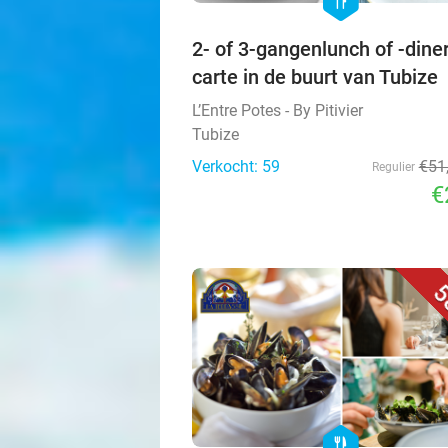
hexagon
2- of 3-gangenlunch of -diner
carte in de buurt van Tubize
L’Entre Potes - By Pitivier
Tubize
Verkocht: 59
€51
Regulier
€
5
hexagon
food