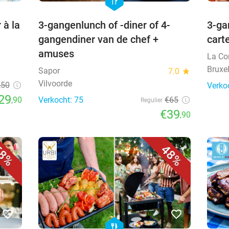
hexagon
 à la
3-gangenlunch of -diner of 4-
3-ga
gangendiner van de chef +
cart
amuses
La Co
Bruxel
Sapor
7.0
star
Vilvoorde
,50
Verko
29
,90
Verkocht: 75
€65
Regulier
€39
,90
8%
48%
favorite_border
favorite_border
hexagon
food