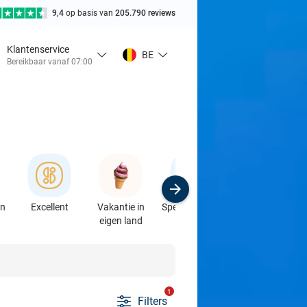
9,4
op basis van
205.790 reviews
Klantenservice
BE
Bereikbaar vanaf 07:00
en
Excellent
Vakantie in
Speciaalzaken
Sport
eigen land
& Auto's
1
Filters