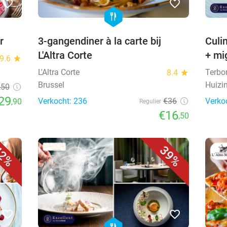
favorite_border
favorite_border
hexagon
food
r
3-gangendiner à la carte bij
Culi
L'Altra Corte
+ mi
9.6
star
L'Altra Corte
Terbo
8.4
star
Brussel
Huizi
,50
29
Verkocht: 236
€36
Verko
,90
Regulier
€16
,50
2%
39%
favorite_border
favorite_border
food