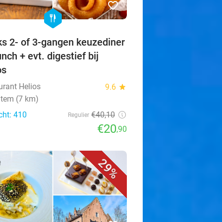
favorite_border
hexagon
food
ks 2- of 3-gangen keuzediner
unch + evt. digestief bij
os
urant Helios
9.6
star
tem (7 km)
cht: 410
€40,10
Regulier
€20
,90
29%