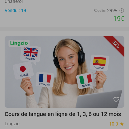
Charleroi
Vendu : 19
299€
Régulier
19€
82%
favorite_border
Cours de langue en ligne de 1, 3, 6 ou 12 mois
Lingzio
10.0
star