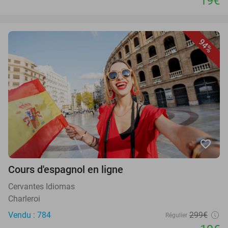
19€
94%
favorite_border
Cours d'espagnol en ligne
Cervantes Idiomas
Charleroi
Vendu : 784
299€
Régulier