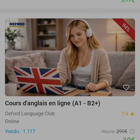
94%
favorite_border
Cours d'anglais en ligne (A1 - B2+)
Oxford Language Club
7.9
star
Online
Vendu : 1.117
299€
Régulier