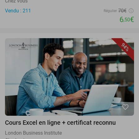
Chez vous
Vendu : 211
70€
Régulier
6
€
,50
94%
favorite_border
Cours Excel en ligne + certificat reconnu
London Business Institute