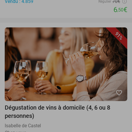
Vendu : 4.859
70€
Régulier
6
€
,50
91%
favorite_border
Dégustation de vins à domicile (4, 6 ou 8
personnes)
Isabelle de Castel