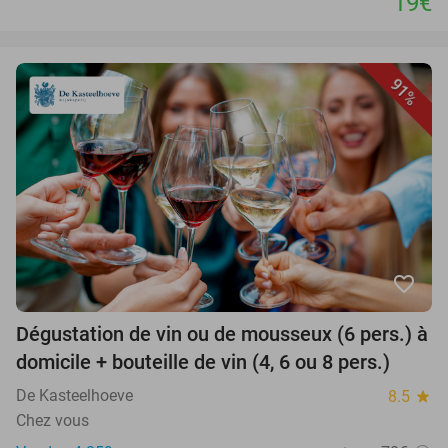
19€
91%
favorite_border
Dégustation de vin ou de mousseux (6 pers.) à
domicile + bouteille de vin (4, 6 ou 8 pers.)
De Kasteelhoeve
8.5
star
Chez vous