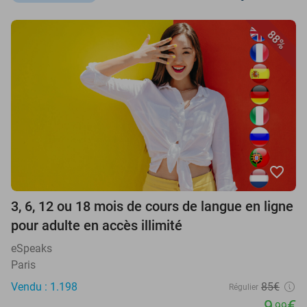
88%
favorite_border
3, 6, 12 ou 18 mois de cours de langue en ligne
pour adulte en accès illimité
eSpeaks
Paris
Vendu : 1.198
85€
Régulier
9
€
,99