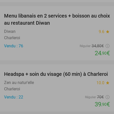
favorite_border
Menu libanais en 2 services + boisson au choix
28%
au restaurant Diwan
Diwan
9.6
star
Charleroi
Vendu : 76
34
,80
€
Régulier
24
€
,90
favorite_border
Headspa + soin du visage (60 min) à Charleroi
43%
Zen au natur'elle
10.0
star
Charleroi
Vendu : 22
70€
Régulier
39
€
,90
favorite_border