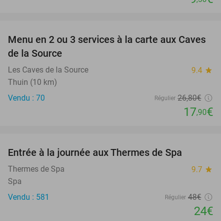
favorite_border
Menu en 2 ou 3 services à la carte aux Caves
33%
de la Source
Les Caves de la Source
9.4
star
Thuin (10 km)
Vendu : 70
26
,80
€
Régulier
17
€
,90
favorite_border
Entrée à la journée aux Thermes de Spa
50%
Thermes de Spa
9.7
star
Spa
Vendu : 581
48€
Régulier
24€