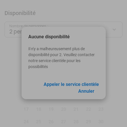
Disponibilité
Nombre de personnes :
2 personnes
Aucune disponibilité
août 2026
Il n'y a malheureusement plus de
disponibilité pour 2. Veuillez contacter
Lu
Ma
Me
Je
Ve
Sa
Di
notre service clientèle pour les
possibilités
1
2
3
4
Appeler le service clientèle
5
6
7
8
9
Annuler
10
11
12
13
14
15
16
17
18
19
20
21
22
23
24
25
26
27
28
29
30