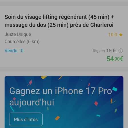
favorite_border
Soin du visage lifting régénérant (45 min) +
63%
NEW
massage du dos (25 min) près de Charleroi
TODAY
Juste Unique
10.0
star
Courcelles (6 km)
Vendu : 0
150€
Régulier
54
€
,90
Gagnez un iPhone 17 Pro
aujourd'hui
Plus d'infos