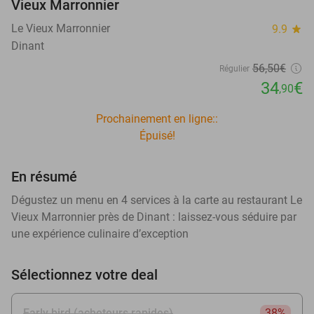
Vieux Marronnier
Le Vieux Marronnier
9.9
star
Dinant
56
,50
€
Régulier
34
€
,90
Prochainement en ligne::
Épuisé!
En résumé
Dégustez un menu en 4 services à la carte au restaurant Le
Vieux Marronnier près de Dinant : laissez-vous séduire par
une expérience culinaire d’exception
Sélectionnez votre deal
Early bird (acheteurs rapides)
38%