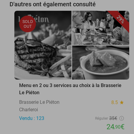
D'autres ont également consulté
29%
SOLD
OUT
Menu en 2 ou 3 services au choix à la Brasserie
Le Piéton
Brasserie Le Piéton
8.5
star
Charleroi
Vendu : 123
35€
Régulier
24
€
,90