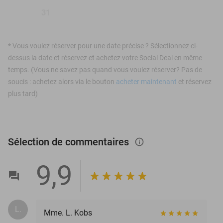
31
*
Vous voulez réserver pour une date précise ? Sélectionnez ci-
dessus la date et réservez et achetez votre Social Deal en même
temps. (Vous ne savez pas quand vous voulez réserver? Pas de
soucis : achetez alors via le bouton
acheter maintenant
et réservez
plus tard)
Sélection de commentaires
info_outlined
9,9
L.
Mme. L. Kobs