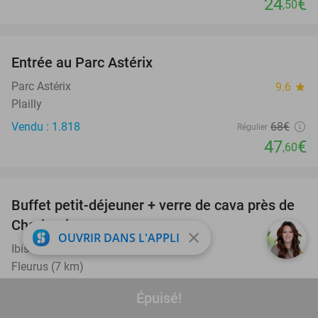
24
€
,50
favorite_border
Entrée au Parc Astérix
30%
Parc Astérix
9.6
star
Plailly
Vendu : 1.818
68€
Régulier
47
€
,60
favorite_border
Buffet petit-déjeuner + verre de cava près de
35%
Charleroi
close
OUVRIR DANS L'APPLI
Ibis Charleroi Airport Brussels South
8.7
star
Fleurus (7 km)
Vendu : 144
23€
Régulier
Épuisé!
14
€
,90