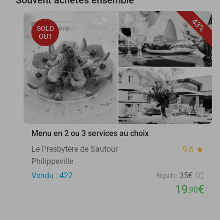
43%
SOLD
OUT
Menu en 2 ou 3 services au choix
Le Presbytère de Sautour
9.6
star
Philippeville
Vendu : 422
35€
Régulier
19
€
,90