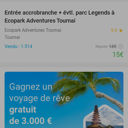
Entrée accrobranche + évtl. parc Legends à
17%
Ecopark Adventures Tournai
Ecopark Adventures Tournai
9.9
star
Tournai
Vendu : 1.514
18€
Régulier
15€
Gagnez un
voyage de rêve
gratuit
de 3.000 €