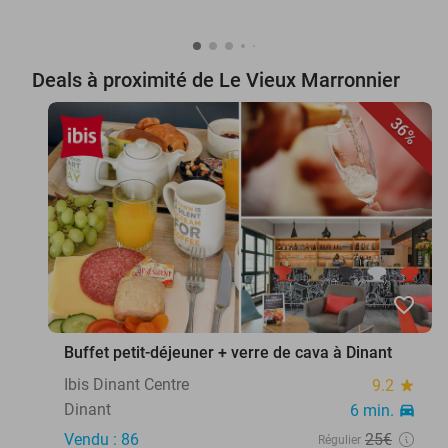
Deals à proximité de Le Vieux Marronnier
36%
favorite_border
Buffet petit-déjeuner + verre de cava à Dinant
Ibis Dinant Centre
9.2
star
Dinant
6 min.
directions_car
Vendu : 86
25€
Régulier