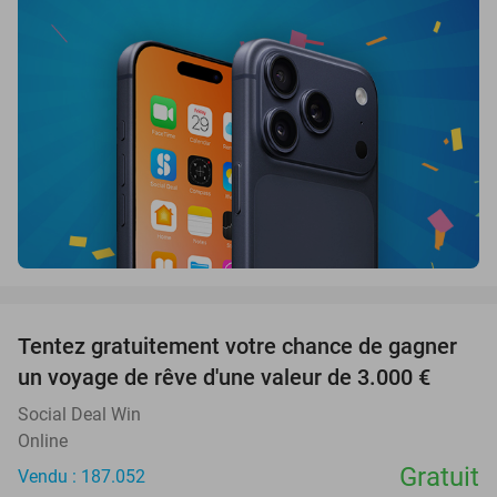
favorite_border
Tentez gratuitement votre chance de gagner
un voyage de rêve d'une valeur de 3.000 €
Social Deal Win
Online
Gratuit
Vendu : 187.052