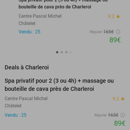
bouteille de cava près de Charleroi
Centre Pascal Michel
9.2
star
Châtelet
Vendu : 25
165€
Régulier
89€
favorite_border
Deals à Charleroi
Spa privatif pour 2 (3 ou 4h) + massage ou
46%
bouteille de cava près de Charleroi
Centre Pascal Michel
9.2
star
Châtelet
Vendu : 25
165€
Régulier
89€