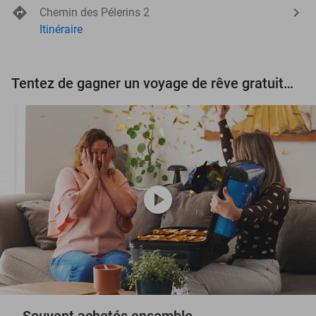
Chemin des Pélerins 2
Itinéraire
Tentez de gagner un voyage de rêve gratuit d'une valeur de 3.000 € !
play_circle
Souvent achetés ensemble