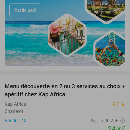
Participez!
favorite_border
Menu découverte en 2 ou 3 services au choix +
38%
apéritif chez Kap Africa
Kap Africa
9.7
star
Charleroi
Vendu : 40
40
,25
€
Régulier
24
€
,90