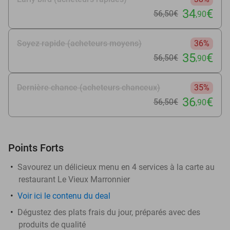
34
€
56
,50
€
,90
Soyez rapide (acheteurs moyens)
36%
35
€
56
,50
€
,90
Dernière chance (acheteurs chanceux)
35%
36
€
56
,50
€
,90
Points Forts
Savourez un délicieux menu en 4 services à la carte au
restaurant Le Vieux Marronnier
Voir
ici
le contenu du deal
Dégustez des plats frais du jour, préparés avec des
produits de qualité