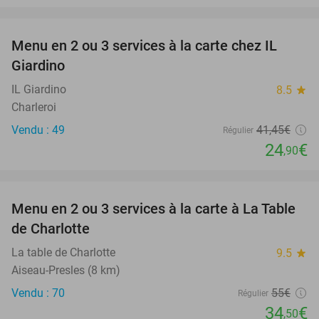
favorite_border
Menu en 2 ou 3 services à la carte chez IL
40%
Giardino
IL Giardino
8.5
star
Charleroi
Vendu : 49
41
,45
€
Régulier
24
€
,90
favorite_border
Menu en 2 ou 3 services à la carte à La Table
37%
de Charlotte
La table de Charlotte
9.5
star
Aiseau-Presles (8 km)
Vendu : 70
55€
Régulier
34
€
,50