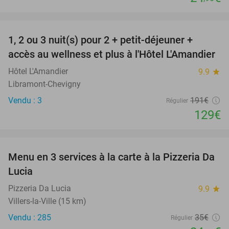
favorite_border
1, 2 ou 3 nuit(s) pour 2 + petit-déjeuner +
32%
NEW
accès au wellness et plus à l'Hôtel L'Amandier
TODAY
Hôtel L'Amandier
9.9
star
Libramont-Chevigny
Vendu : 3
191€
Régulier
129€
favorite_border
Menu en 3 services à la carte à la Pizzeria Da
30%
Lucia
Pizzeria Da Lucia
9.9
star
Villers-la-Ville (15 km)
Vendu : 285
35€
Régulier