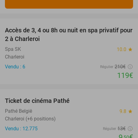
favorite_border
Accès de 3, 4 ou 8h ou nuit en spa privatif pour
43%
2 à Charleroi
Spa SK
10.0
star
Charleroi
Vendu : 6
210€
Régulier
119€
favorite_border
Ticket de cinéma Pathé
27%
Pathé België
9.8
star
Charleroi (+6 positions)
Vendu : 12.775
13€
Régulier
9
€
,50