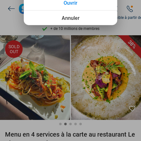
Ouvrir
Disponible 7 jours par semaine
+ de 10 millions de membres
Annuler
Disponible à partir d
9,4
basé sur
206 261 avis
Découvrez + de 15.000 deals
38%
SOLD
Disponible 7 jours par semaine
OUT
+ de 10 millions de membres
favorite_border
Menu en 4 services à la carte au restaurant Le