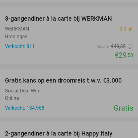
favorite_border
3-gangendiner à la carte bij WERKMAN
40%
WERKMAN
9.3
star
Groningen
Verkocht: 811
€49
,35
Regulier
€29
,50
favorite_border
Gratis kans op een droomreis t.w.v. €3.000
Social Deal Win
Online
Gratis
Verkocht: 184.968
favorite_border
2-gangendiner à la carte bij Happy Italy
35%