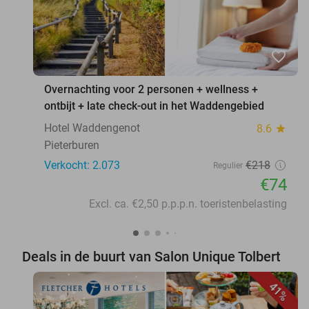
favorite_border
Overnachting voor 2 personen + wellness +
ontbijt + late check-out in het Waddengebied
Hotel Waddengenot
8.6
star
Pieterburen
Verkocht: 2.073
€218
Regulier
€74
Excl. ca. €2,50 p.p.p.n. toeristenbelasting
Deals in de buurt van Salon Unique Tolbert
41%