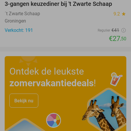
3-gangen keuzediner bij 't Zwarte Schaap
33%
´t Zwarte Schaap
9.2
star
Groningen
Verkocht: 191
€41
Regulier
€27
,50
Ontdek de leukste
zomervakantiedeals
!
Bekijk nu