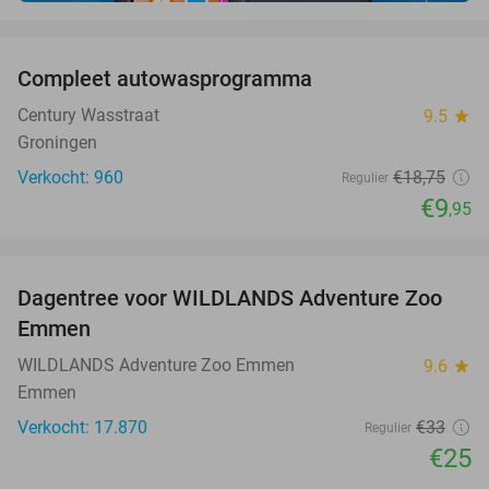
favorite_border
Compleet autowasprogramma
47%
Century Wasstraat
9.5
star
Groningen
Verkocht: 960
€18
,75
Regulier
€9
,95
favorite_border
Dagentree voor WILDLANDS Adventure Zoo
24%
Emmen
WILDLANDS Adventure Zoo Emmen
9.6
star
Emmen
Verkocht: 17.870
€33
Regulier
€25