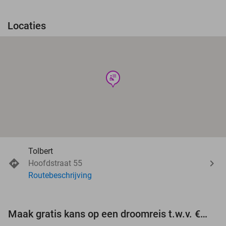
Locaties
wellness
Tolbert
Hoofdstraat 55
Routebeschrijving
Maak gratis kans op een droomreis t.w.v. €3.000!