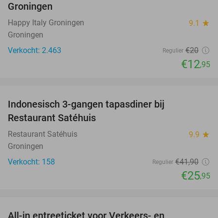
Groningen
Happy Italy Groningen
9.1
star
Groningen
Verkocht: 2.463
€20
Regulier
€12
,95
favorite_border
Indonesisch 3-gangen tapasdiner bij
38%
Restaurant Satéhuis
Restaurant Satéhuis
9.9
star
Groningen
Verkocht: 158
€41
,90
Regulier
€25
,95
favorite_border
All-in entreeticket voor Verkeers- en