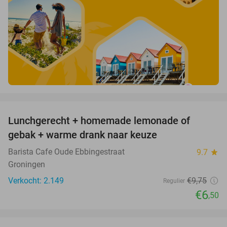
favorite_border
Lunchgerecht + homemade lemonade of
33%
gebak + warme drank naar keuze
Barista Cafe Oude Ebbingestraat
9.7
star
Groningen
Verkocht: 2.149
€9
,75
Regulier
€6
,50
favorite_border