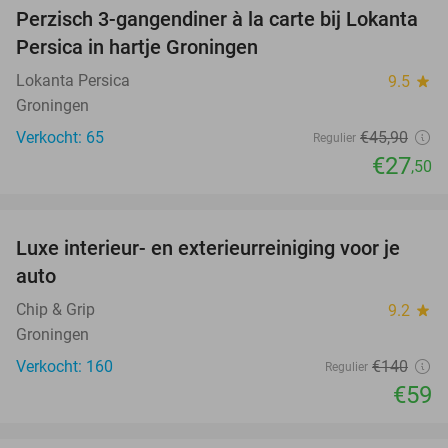
Perzisch 3-gangendiner à la carte bij Lokanta
40%
Persica in hartje Groningen
Lokanta Persica
9.5
star
Groningen
Verkocht: 65
€45
,90
Regulier
€27
,50
favorite_border
Luxe interieur- en exterieurreiniging voor je
58%
auto
Chip & Grip
9.2
star
Groningen
Verkocht: 160
€140
Regulier
€59
favorite_border