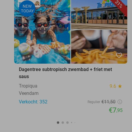
31%
NEW
TODAY
favorite_border
Dagentree subtropisch zwembad + friet met
saus
Tropiqua
9.6
star
Veendam
Verkocht: 352
€11
,50
Regulier
€7
,95