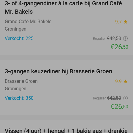
3- of 4-gangendiner à la carte bij Grand Café
38%
Mr. Bakels
Grand Café Mr. Bakels
9.7
star
Groningen
Verkocht: 225
€42
,50
Regulier
€26
,50
favorite_border
3-gangen keuzediner bij Brasserie Groen
38%
Brasserie Groen
9.9
star
Groningen
Verkocht: 350
€42
,50
Regulier
€26
,50
favorite_border
Vissen (4 uur) + hengel + 1 bakje aas + drankje