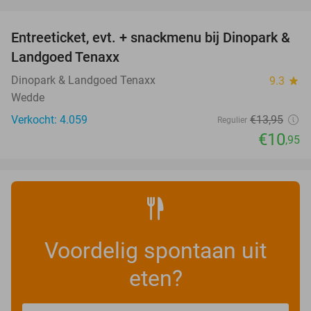
favorite_border
Entreeticket, evt. + snackmenu bij Dinopark &
22%
Landgoed Tenaxx
Dinopark & Landgoed Tenaxx
9.3
star
Wedde
Verkocht: 4.059
€13
,95
Regulier
€10
,95
Voordelig spontaan uit
eten?