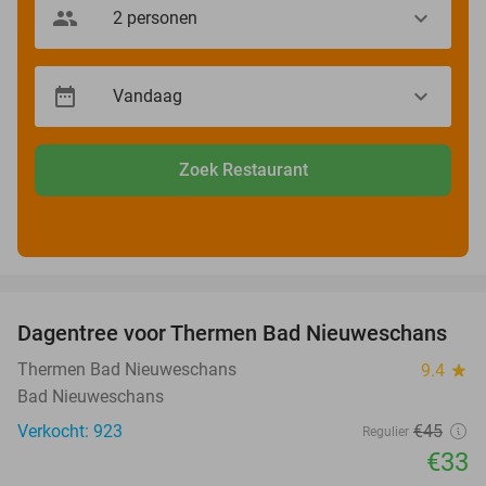
Zoek Restaurant
favorite_border
Dagentree voor Thermen Bad Nieuweschans
27%
Thermen Bad Nieuweschans
9.4
star
Bad Nieuweschans
Verkocht: 923
€45
Regulier
€33