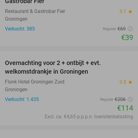
Gastrobar Fier
Restaurant & Gastrobar Fier
9.7
star
Groningen
Verkocht: 385
€69
Regulier
€39
favorite_border
Overnachting voor 2 + ontbijt + evt.
45%
welkomstdrankje in Groningen
Flonk Hotel Groningen Zuid
9.8
star
Groningen
Verkocht: 1.435
€206
Regulier
€114
Excl. ca. €4,65 p.p.p.n. toeristenbelasting
favorite_border