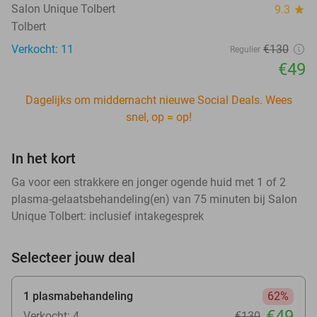
Salon Unique Tolbert
9.3
star
Tolbert
Verkocht: 11
€130
Regulier
€49
Dagelijks om middernacht nieuwe Social Deals. Wees
snel, op = op!
In het kort
Ga voor een strakkere en jonger ogende huid met 1 of 2
plasma-gelaatsbehandeling(en) van 75 minuten bij Salon
Unique Tolbert: inclusief intakegesprek
Selecteer jouw deal
1 plasmabehandeling
62%
€49
Verkocht: 4
€130