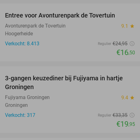
Entree voor Avonturenpark de Tovertuin
34%
Avonturenpark de Tovertuin
9.1
star
Hoogerheide
Verkocht: 8.413
€24
,95
Regulier
€16
,50
favorite_border
3-gangen keuzediner bij Fujiyama in hartje
40%
Groningen
Fujiyama Groningen
9.4
star
Groningen
Verkocht: 317
€33
,35
Regulier
€19
,95
favorite_border