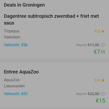
favorite_border
Deals in Groningen
Dagentree subtropisch zwembad + friet met
31%
NEW
saus
TODAY
Tropiqua
9.6
star
Veendam
Verkocht: 356
€11
,50
Regulier
€7
,95
favorite_border
Entree AquaZoo
33%
NEW
TODAY
AquaZoo
9.4
star
Leeuwarden
Verkocht: 455
€22
,50
Regulier
€15