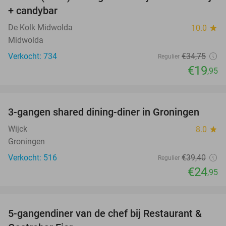
43%
+ candybar
De Kolk Midwolda
10.0
star
Midwolda
Verkocht: 734
€34
,75
Regulier
€19
,95
favorite_border
3-gangen shared dining-diner in Groningen
37%
Wijck
8.0
star
Groningen
Verkocht: 516
€39
,40
Regulier
€24
,95
favorite_border
5-gangendiner van de chef bij Restaurant &
43%