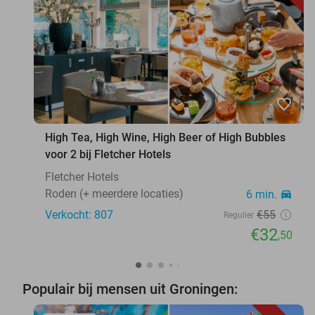
favorite_border
High Tea, High Wine, High Beer of High Bubbles
voor 2 bij Fletcher Hotels
Fletcher Hotels
Roden (+ meerdere locaties)
6 min.
directions_car
Verkocht: 807
€55
Regulier
€32
,50
Populair bij mensen uit Groningen: