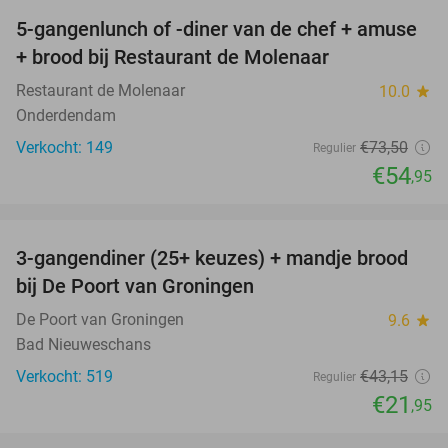
5-gangenlunch of -diner van de chef + amuse
25%
+ brood bij Restaurant de Molenaar
Restaurant de Molenaar
10.0
star
Onderdendam
Verkocht: 149
€73
,50
Regulier
€54
,95
favorite_border
3-gangendiner (25+ keuzes) + mandje brood
49%
bij De Poort van Groningen
De Poort van Groningen
9.6
star
Bad Nieuweschans
Verkocht: 519
€43
,15
Regulier
€21
,95
favorite_border