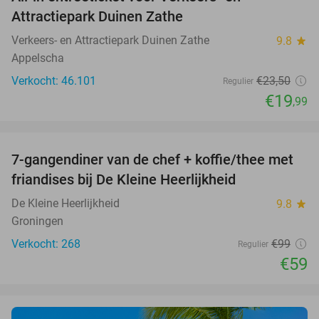
15%
Attractiepark Duinen Zathe
Verkeers- en Attractiepark Duinen Zathe
9.8
star
Appelscha
Verkocht: 46.101
€23
,50
Regulier
€19
,99
favorite_border
7-gangendiner van de chef + koffie/thee met
40%
friandises bij De Kleine Heerlijkheid
De Kleine Heerlijkheid
9.8
star
Groningen
Verkocht: 268
€99
Regulier
€59