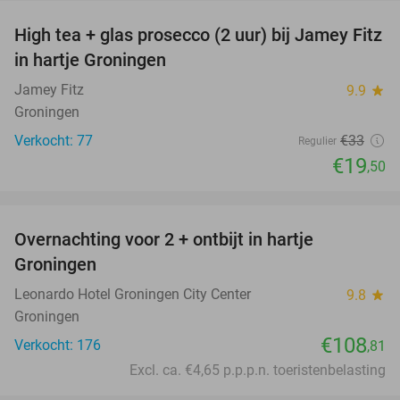
High tea + glas prosecco (2 uur) bij Jamey Fitz
41%
in hartje Groningen
Jamey Fitz
9.9
star
Groningen
Verkocht: 77
€33
Regulier
€19
,50
favorite_border
Overnachting voor 2 + ontbijt in hartje
Groningen
Leonardo Hotel Groningen City Center
9.8
star
Groningen
€108
Verkocht: 176
,81
Excl. ca. €4,65 p.p.p.n. toeristenbelasting
favorite_border