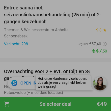
Entree sauna incl.
17%
seizoenslichaamsbehandeling (25 min) of 2-
gangen keuzelunch
Thermen & Wellnesscentrum Anholts
9.8
star
Schoonebeek
Verkocht: 298
€57
,40
Regulier
€47
,50
favorite_border
Overnachting voor 2 + evt. ontbijt en 3-
gangendiner bij Fletcher Hotels
close
OPEN IN APP
Fletcher Hotels
Paterswolde (+ meerdere locaties)
€45
Verkocht: 18.152
€49
shopping_cart
Selecteer deal
Excl. ca. €3 p.p.p.n. toeristenbelasting