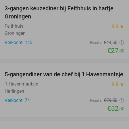
3-gangen keuzediner bij Feithhuis in hartje
38%
Groningen
Feithhuis
9.8
star
Groningen
Verkocht: 143
€44
,50
Regulier
€27
,50
favorite_border
5-gangendiner van de chef bij 't Havenmantsje
34%
´t Havenmantsje
9.9
star
Harlingen
Verkocht: 74
€79
,50
Regulier
€52
,50
favorite_border