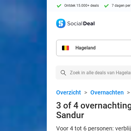
Ontdek 15.000+ deals
7 dagen per
Hageland
Overzicht
>
Overnachten
3 of 4 overnachting
Sandur
Voor 4 tot 6 personen: verbli