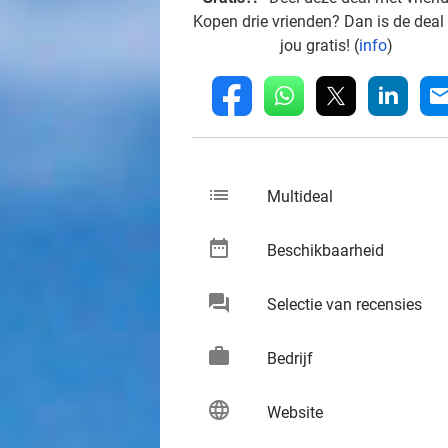
Kopen drie vrienden? Dan is de deal
jou gratis! (
info
)
whatsapp
linkedin
fb
mai
list
keybo
Multideal
date_range
keybo
Beschikbaarheid
chat
keybo
Selectie van recensies
work
keybo
Bedrijf
language
keybo
Website