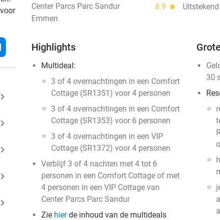
Center Parcs Parc Sandur
8.9
star
Uitstekend
 voor
Emmen
l
Highlights
Grote
Multideal:
Gel
30 
3 of 4 overnachtingen in een Comfort
Cottage (SR1351) voor 4 personen
Res
ard_arrow_right
3 of 4 overnachtingen in een Comfort
r
Cottage (SR1353) voor 6 personen
t
ard_arrow_right
R
3 of 4 overnachtingen in een VIP
o
Cottage (SR1372) voor 4 personen
ard_arrow_right
h
Verblijf 3 of 4 nachten met 4 tot 6
m
ard_arrow_right
personen in een Comfort Cottage of met
4 personen in een VIP Cottage van
j
Center Parcs Parc Sandur
a
ard_arrow_right
Zie
hier
de inhoud van de multideals