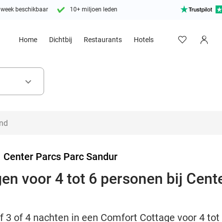
 week beschikbaar
10+ miljoen leden
Home
Dichtbij
Restaurants
Hotels
keyboard_arrow_down
>
Center Parcs Parc Sandur
en voor 4 tot 6 personen bij Cent
jf 3 of 4 nachten in een Comfort Cottage voor 4 to