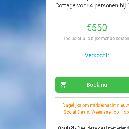
Cottage voor 4 personen bij
€550
Inclusief alle bijkomende koste
Verkocht:
1
shopping_cart
Boek nu
navi
Dagelijks om middernacht nieuw
Social Deals. Wees snel, op = op
Gratis?!
- Deel deze deal met vrien