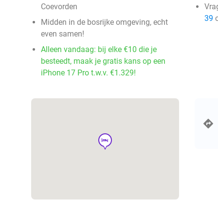
Coevorden
Vra
39
o
Midden in de bosrijke omgeving, echt
even samen!
Alleen vandaag: bij elke €10 die je
besteedt, maak je gratis kans op een
iPhone 17 Pro t.w.v. €1.329!
hotel