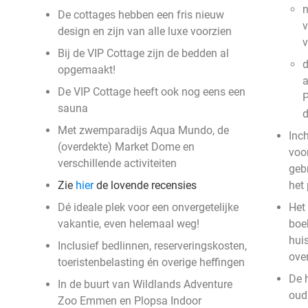
n
De cottages hebben een fris nieuw
v
design en zijn van alle luxe voorzien
Bij de VIP Cottage zijn de bedden al
d
opgemaakt!
a
De VIP Cottage heeft ook nog eens een
P
sauna
Met zwemparadijs Aqua Mundo, de
Inc
(overdekte) Market Dome en
voor
verschillende activiteiten
geb
Zie
hier
de lovende recensies
het
Dé ideale plek voor een onvergetelijke
Het 
vakantie, even helemaal weg!
boek
hui
Inclusief bedlinnen, reserveringskosten,
ove
toeristenbelasting én overige heffingen
De 
In de buurt van Wildlands Adventure
oud 
Zoo Emmen en Plopsa Indoor