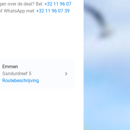
gen over de deal? Bel:
+32 11 96 07
f WhatsApp met:
+32 11 96 07 39
Emmen
Sandurdreef 5
Routebeschrijving