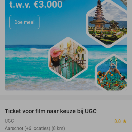
t.w.v. €3.000
Doe mee!
favorite_border
Ticket voor film naar keuze bij UGC
38%
UGC
8.8
star
Aarschot (+6 locaties) (8 km)