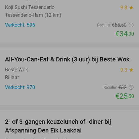
Koji Sushi Tessenderlo
9.8
star
Tessenderlo-Ham (12 km)
Verkocht: 596
€65
,50
Regulier
€34
,90
favorite_border
All-You-Can-Eat & Drink (3 uur) bij Beste Wok
20%
Beste Wok
9.3
star
Rillaar
Verkocht: 970
€32
Regulier
€25
,50
favorite_border
2- of 3-gangen keuzelunch of -diner bij
37%
Afspanning Den Eik Laakdal