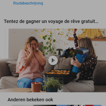
Routebeschrijving
Tentez de gagner un voyage de rêve gratuit d'une valeur de 3.000 € !
play_circle
Anderen bekeken ook