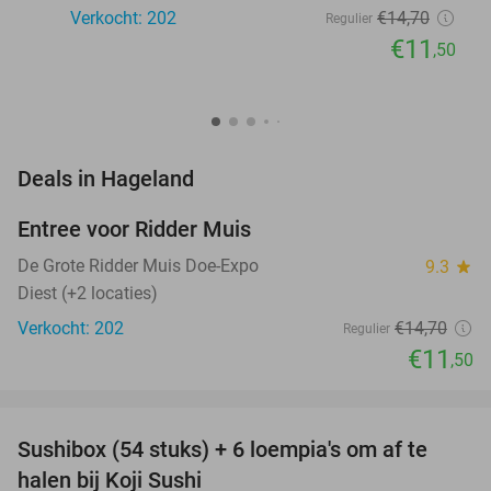
Verkocht: 202
€14
,70
Regulier
€11
,50
favorite_border
Deals in Hageland
Entree voor Ridder Muis
22%
NEW
TODAY
De Grote Ridder Muis Doe-Expo
9.3
star
Diest (+2 locaties)
Verkocht: 202
€14
,70
Regulier
€11
,50
favorite_border
Sushibox (54 stuks) + 6 loempia's om af te
47%
halen bij Koji Sushi