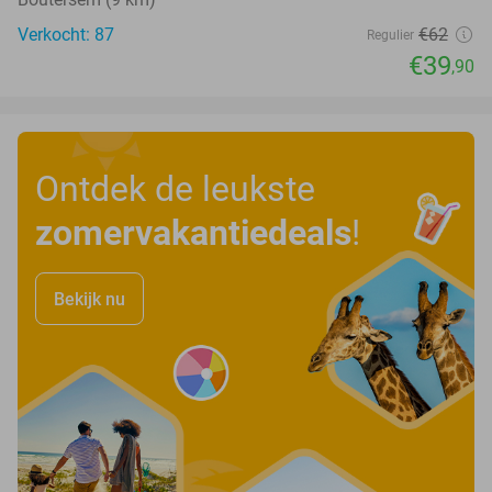
Verkocht: 87
€62
Regulier
€39
,90
Ontdek de leukste
zomervakantiedeals
!
Bekijk nu