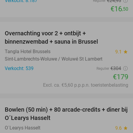
Verkocht: 8.187
€24
,95
Regulier
€16
,50
favorite_border
Overnachting voor 2 + ontbijt +
41%
binnenzwembad + sauna in Brussel
Tangla Hotel Brussels
9.1
star
Sint-Lambrechts-Woluwe / Woluwé St Lambert
Verkocht: 539
€304
Regulier
€179
Excl. ca. €5,60 p.p.p.n. toeristenbelasting
favorite_border
Bowlen (50 min) + 80 arcade-credits + diner bij
38%
O´Learys Hasselt
O´Learys Hasselt
9.6
star