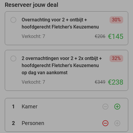
Reserveer jouw deal
Overnachting voor 2 + ontbijt +
30%
hoofdgerecht Fletcher's Keuzemenu
€145
Verkocht: 7
€206
2 overnachtingen voor 2 + 2x ontbijt +
32%
hoofdgerecht Fletcher's Keuzemenu
op dag van aankomst
€238
Verkocht: 7
€349
remove_circle_outline
add_circle_outline
1
Kamer
remove_circle_outline
add_circle_outline
2
Personen