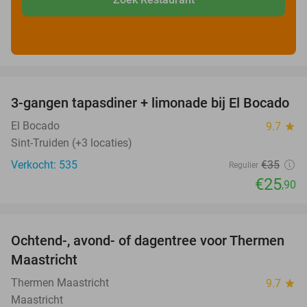
favorite_border
3-gangen tapasdiner + limonade bij El Bocado
26%
El Bocado
9.7
star
Sint-Truiden (+3 locaties)
Verkocht: 535
€35
Regulier
€25
,90
favorite_border
Ochtend-, avond- of dagentree voor Thermen
25%
Maastricht
Thermen Maastricht
9.7
star
Maastricht