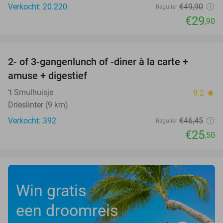
Verkocht: 20.220
€49
,90
Regulier
€29
,90
favorite_border
2- of 3-gangenlunch of -diner à la carte +
45%
amuse + digestief
‘t Smulhuisje
9.2
star
Drieslinter (9 km)
Verkocht: 392
€46
,45
Regulier
€25
,50
Win gratis
een droomreis