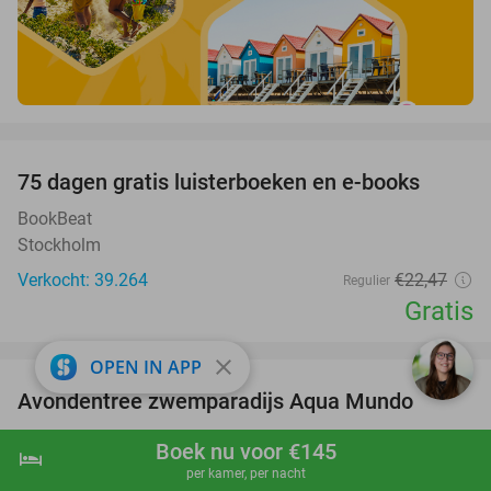
favorite_border
100%
75 dagen gratis luisterboeken en e-books
BookBeat
Stockholm
Verkocht: 39.264
€22
,47
Regulier
Gratis
favorite_border
close
OPEN IN APP
Avondentree zwemparadijs Aqua Mundo
25%
Aqua Mundo Center Parcs Park De Haan
9.1
star
Boek nu voor €145
hotel
shopping_cart
Boek nu
navigate_next
De Haan
per kamer, per nacht