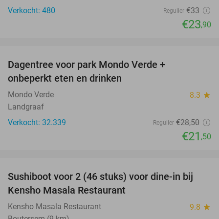
Verkocht: 480
€33
Regulier
€23
,90
favorite_border
Dagentree voor park Mondo Verde +
25%
onbeperkt eten en drinken
Mondo Verde
8.3
star
Landgraaf
Verkocht: 32.339
€28
,50
Regulier
€21
,50
favorite_border
Sushiboot voor 2 (46 stuks) voor dine-in bij
36%
Kensho Masala Restaurant
Kensho Masala Restaurant
9.8
star
Boutersem (9 km)