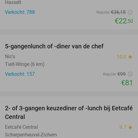
Hasselt
Verkocht: 788
€36
,15
Regulier
€22
,50
favorite_border
5-gangenlunch of -diner van de chef
18%
Nic's
10.0
star
Tielt-Winge (6 km)
Verkocht: 157
€99
Regulier
€81
favorite_border
2- of 3-gangen keuzediner of -lunch bij Eetcafé
28%
Central
Eetcafé Central
9.7
star
Scherpenheuvel-Zichem