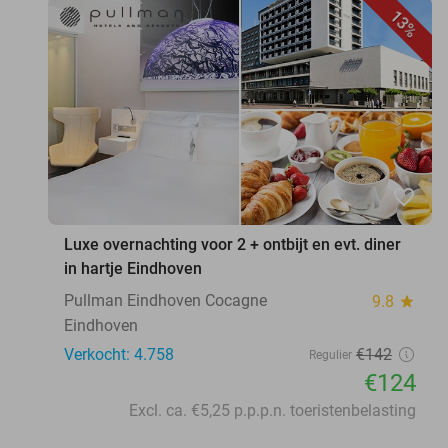
13%
favorite_border
Luxe overnachting voor 2 + ontbijt en evt. diner
in hartje Eindhoven
Pullman Eindhoven Cocagne
9.8
star
Eindhoven
Verkocht: 4.758
€142
Regulier
€124
Excl. ca. €5,25 p.p.p.n. toeristenbelasting