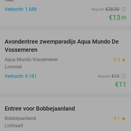
Verkocht: 1.686
€28
,90
Regulier
€13
,90
favorite_border
Avondentree zwemparadijs Aqua Mundo De
15%
Vossemeren
Aqua Mundo Vossemeren
9.3
star
Lommel
Verkocht: 6.181
€13
Regulier
€11
favorite_border
Entree voor Bobbejaanland
40%
Bobbejaanland
9.1
star
Lichtaart