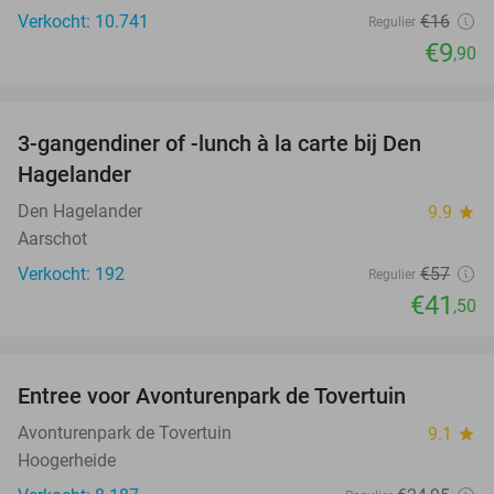
Verkocht: 10.741
€16
Regulier
€9
,90
favorite_border
3-gangendiner of -lunch à la carte bij Den
27%
Hagelander
Den Hagelander
9.9
star
Aarschot
Verkocht: 192
€57
Regulier
€41
,50
favorite_border
Entree voor Avonturenpark de Tovertuin
34%
Avonturenpark de Tovertuin
9.1
star
Hoogerheide