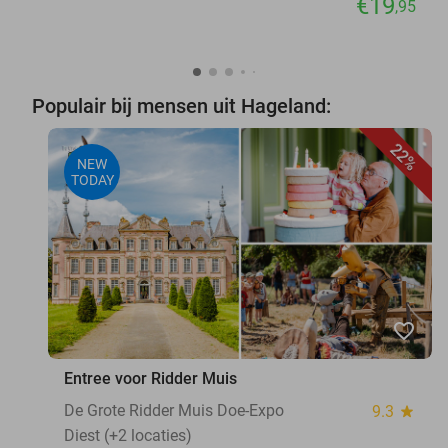
€19
,95
Populair bij mensen uit Hageland:
22%
NEW
TODAY
favorite_border
Entree voor Ridder Muis
De Grote Ridder Muis Doe-Expo
9.3
star
Diest (+2 locaties)