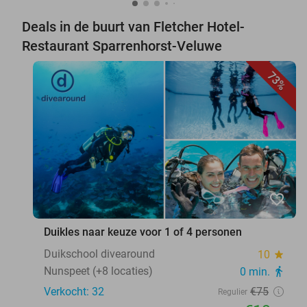
Deals in de buurt van Fletcher Hotel-
Restaurant Sparrenhorst-Veluwe
73%
favorite_border
Duikles naar keuze voor 1 of 4 personen
Duikschool divearound
10
star
Nunspeet (+8 locaties)
0 min.
directions_walk
Verkocht: 32
€75
Regulier