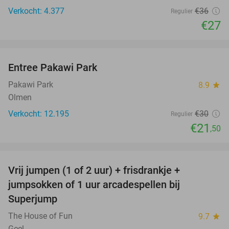
Verkocht: 4.377
€36
Regulier
€27
favorite_border
Entree Pakawi Park
28%
Pakawi Park
8.9
star
Olmen
Verkocht: 12.195
€30
Regulier
€21
,50
favorite_border
Vrij jumpen (1 of 2 uur) + frisdrankje +
52%
jumpsokken of 1 uur arcadespellen bij
Superjump
The House of Fun
9.7
star
Geel