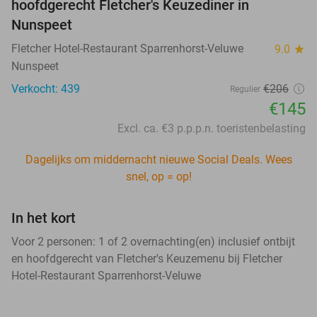
hoofdgerecht Fletcher's Keuzediner in
Nunspeet
Fletcher Hotel-Restaurant Sparrenhorst-Veluwe
9.0
star
Nunspeet
Verkocht: 439
€206
Regulier
€145
Excl. ca. €3 p.p.p.n. toeristenbelasting
Dagelijks om middernacht nieuwe Social Deals. Wees
snel, op = op!
In het kort
Voor 2 personen: 1 of 2 overnachting(en) inclusief ontbijt
en hoofdgerecht van Fletcher's Keuzemenu bij Fletcher
Hotel-Restaurant Sparrenhorst-Veluwe