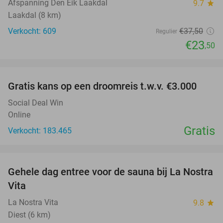
Afspanning Den Eik Laakdal
9.7
star
Laakdal (8 km)
Verkocht: 609
€37
,50
Regulier
€23
,50
favorite_border
Gratis kans op een droomreis t.w.v. €3.000
Social Deal Win
Online
Gratis
Verkocht: 183.465
favorite_border
Gehele dag entree voor de sauna bij La Nostra
30%
Vita
La Nostra Vita
9.8
star
Diest (6 km)