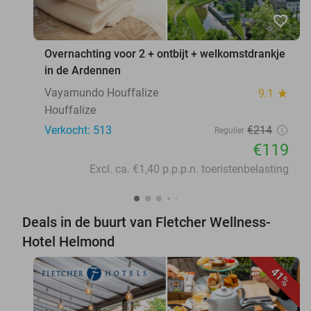
favorite_border
Overnachting voor 2 + ontbijt + welkomstdrankje
in de Ardennen
Vayamundo Houffalize
9.1
star
Houffalize
Verkocht: 513
€214
Regulier
€119
Excl. ca. €1,40 p.p.p.n. toeristenbelasting
Deals in de buurt van Fletcher Wellness-
Hotel Helmond
41%