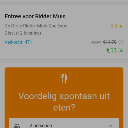
favorite_border
Entree voor Ridder Muis
22%
De Grote Ridder Muis Doe-Expo
9.3
star
Diest (+2 locaties)
Verkocht: 471
€14
,70
Regulier
€11
,50
Voordelig spontaan uit
eten?