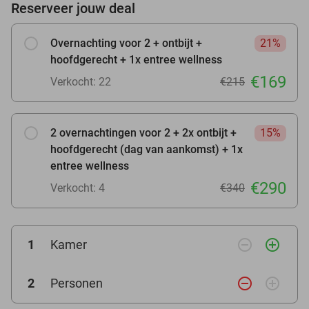
Reserveer jouw deal
Overnachting voor 2 + ontbijt +
21%
hoofdgerecht + 1x entree wellness
€169
Verkocht: 22
€215
2 overnachtingen voor 2 + 2x ontbijt +
15%
hoofdgerecht (dag van aankomst) + 1x
entree wellness
€290
Verkocht: 4
€340
remove_circle_outline
add_circle_outline
1
Kamer
remove_circle_outline
add_circle_outline
2
Personen