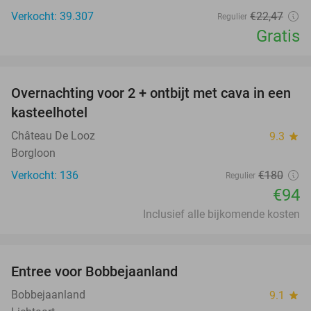
Verkocht: 39.307
€22
,47
Regulier
Gratis
favorite_border
Overnachting voor 2 + ontbijt met cava in een
48%
kasteelhotel
Château De Looz
9.3
star
Borgloon
Verkocht: 136
€180
Regulier
€94
Inclusief alle bijkomende kosten
favorite_border
Entree voor Bobbejaanland
40%
Bobbejaanland
9.1
star