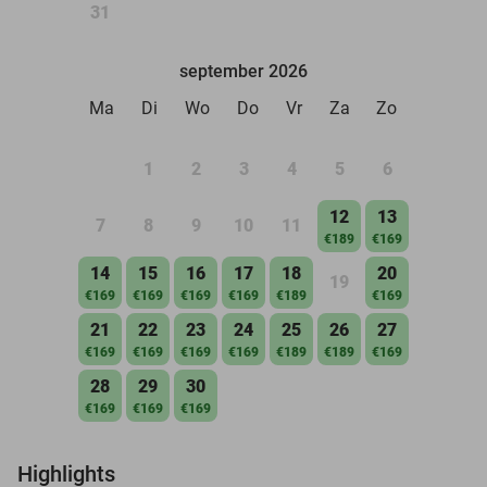
31
september 2026
Ma
Di
Wo
Do
Vr
Za
Zo
1
2
3
4
5
6
12
13
7
8
9
10
11
€189
€169
14
15
16
17
18
20
19
€169
€169
€169
€169
€189
€169
21
22
23
24
25
26
27
€169
€169
€169
€169
€189
€189
€169
28
29
30
€169
€169
€169
Highlights