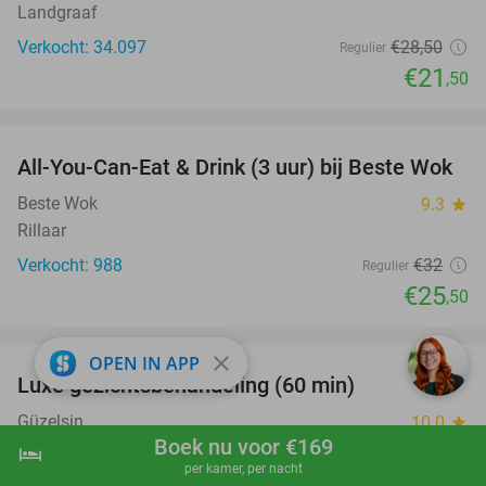
Landgraaf
Verkocht: 34.097
€28
,50
Regulier
€21
,50
favorite_border
All-You-Can-Eat & Drink (3 uur) bij Beste Wok
20%
Beste Wok
9.3
star
Rillaar
Verkocht: 988
€32
Regulier
€25
,50
favorite_border
close
OPEN IN APP
Luxe gezichtsbehandeling (60 min)
67%
Güzelsin
10.0
star
Boek nu voor €169
Aarschot (9 km)
hotel
shopping_cart
Boek nu
navigate_next
per kamer, per nacht
Verkocht: 17
€120
Regulier