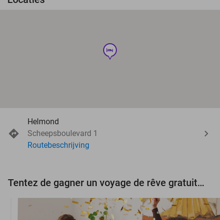
hotel
Helmond
Scheepsboulevard 1
Routebeschrijving
Tentez de gagner un voyage de rêve gratuit d'une valeur de 3.000 € !