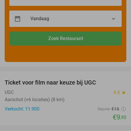
Zoek Restaurant
favorite_border
Ticket voor film naar keuze bij UGC
38%
UGC
8.8
star
Aarschot (+6 locaties) (8 km)
Verkocht: 11.900
€16
Regulier
€9
,90
favorite_border