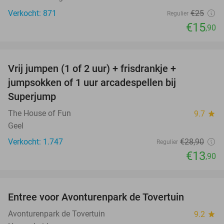
Verkocht: 871
€25
Regulier
€15
,90
favorite_border
Vrij jumpen (1 of 2 uur) + frisdrankje +
52%
jumpsokken of 1 uur arcadespellen bij
Superjump
The House of Fun
9.7
star
Geel
Verkocht: 1.747
€28
,90
Regulier
€13
,90
favorite_border
Entree voor Avonturenpark de Tovertuin
34%
Avonturenpark de Tovertuin
9.2
star