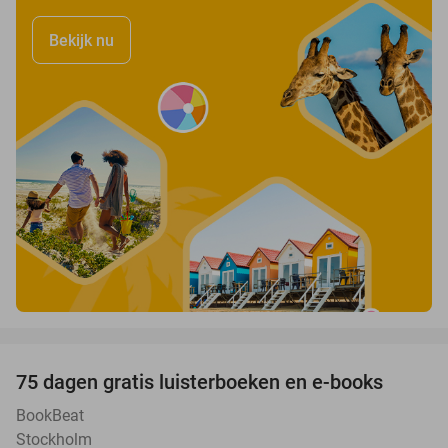
Bekijk nu
favorite_border
100%
75 dagen gratis luisterboeken en e-books
BookBeat
Stockholm