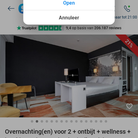
Open
7 dagen per week beschikbaar
10+ miljoen leden
Annuleer
Bereikbaar tot 21:00
9,4
op basis van
206.187 reviews
Ontdek 15.000+ deals
21%
7 dagen per week beschikbaar
10+ miljoen leden
favorite_border
Overnachting(en) voor 2 + ontbijt + wellness +