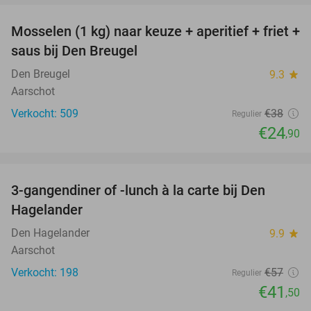
Mosselen (1 kg) naar keuze + aperitief + friet +
34%
saus bij Den Breugel
Den Breugel
9.3
star
Aarschot
Verkocht: 509
€38
Regulier
€24
,90
favorite_border
3-gangendiner of -lunch à la carte bij Den
27%
Hagelander
Den Hagelander
9.9
star
Aarschot
Verkocht: 198
€57
Regulier
€41
,50