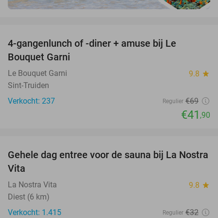
favorite_border
4-gangenlunch of -diner + amuse bij Le
39%
Bouquet Garni
Le Bouquet Garni
9.8
star
Sint-Truiden
Verkocht: 237
€69
Regulier
€41
,90
favorite_border
Gehele dag entree voor de sauna bij La Nostra
30%
Vita
La Nostra Vita
9.8
star
Diest (6 km)
Verkocht: 1.415
€32
Regulier