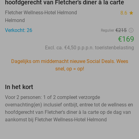
hoofdgerecht van Fletcher's diner à la carte
Fletcher Wellness-Hotel Helmond
8.6
star
Helmond
Verkocht: 26
€215
Regulier
€169
Excl. ca. €4,50 p.p.p.n. toeristenbelasting
Dagelijks om middernacht nieuwe Social Deals. Wees
snel, op = op!
In het kort
Voor 2 personen: 1 of 2 compleet verzorgde
overnachting(en) inclusief ontbijt, entree tot de wellness en
hoofdgerecht van Fletcher's diner à la carte op de dag van
aankomst bij Fletcher Wellness-Hotel Helmond