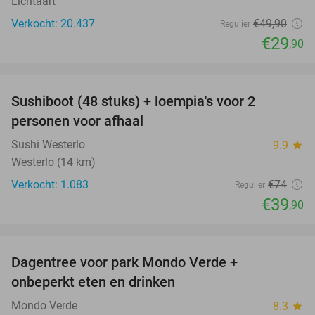
Lichtaart
Verkocht: 20.437
€49
,90
Regulier
€29
,90
favorite_border
Sushiboot (48 stuks) + loempia's voor 2
46%
personen voor afhaal
Sushi Westerlo
9.9
star
Westerlo (14 km)
Verkocht: 1.083
€74
Regulier
€39
,90
favorite_border
Dagentree voor park Mondo Verde +
25%
onbeperkt eten en drinken
Mondo Verde
8.3
star