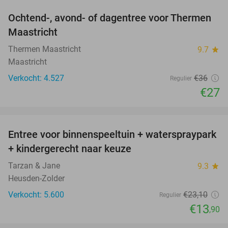
Ochtend-, avond- of dagentree voor Thermen
25%
Maastricht
Thermen Maastricht
9.7
star
Maastricht
Verkocht: 4.527
€36
Regulier
€27
favorite_border
Entree voor binnenspeeltuin + waterspraypark
40%
+ kindergerecht naar keuze
Tarzan & Jane
9.3
star
Heusden-Zolder
Verkocht: 5.600
€23
,10
Regulier
€13
,90
favorite_border