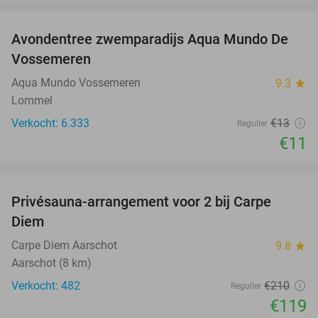
favorite_border
Avondentree zwemparadijs Aqua Mundo De
15%
Vossemeren
Aqua Mundo Vossemeren
9.3
star
Lommel
Verkocht: 6.333
€13
Regulier
€11
favorite_border
Privésauna-arrangement voor 2 bij Carpe
43%
Diem
Carpe Diem Aarschot
9.8
star
Aarschot (8 km)
Verkocht: 482
€210
Regulier
€119