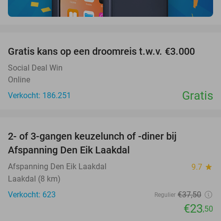
favorite_border
Gratis kans op een droomreis t.w.v. €3.000
Social Deal Win
Online
Gratis
Verkocht: 186.251
favorite_border
2- of 3-gangen keuzelunch of -diner bij
37%
Afspanning Den Eik Laakdal
Afspanning Den Eik Laakdal
9.7
star
Laakdal (8 km)
Verkocht: 623
€37
,50
Regulier
€23
,50