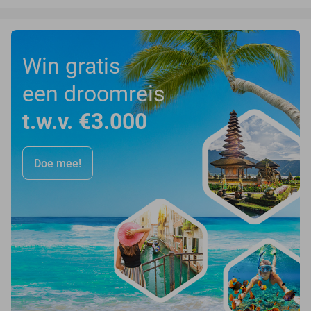
Win gratis
een droomreis
t.w.v. €3.000
Doe mee!