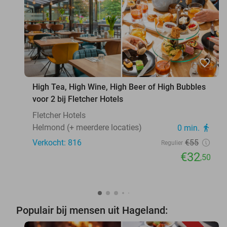
favorite_border
High Tea, High Wine, High Beer of High Bubbles
voor 2 bij Fletcher Hotels
Fletcher Hotels
Helmond (+ meerdere locaties)
0 min.
directions_walk
Verkocht: 816
€55
Regulier
€32
,50
Populair bij mensen uit Hageland: