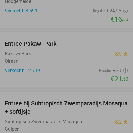
Hoogerheide
Verkocht: 8.591
€24
,95
Regulier
€16
,50
favorite_border
Entree Pakawi Park
28%
Pakawi Park
8.9
star
Olmen
Verkocht: 12.719
€30
Regulier
€21
,50
favorite_border
Entree bij Subtropisch Zwemparadijs Mosaqua
25%
+ softijsje
Subtropisch Zwemparadijs Mosaqua
8.2
star
Gulpen