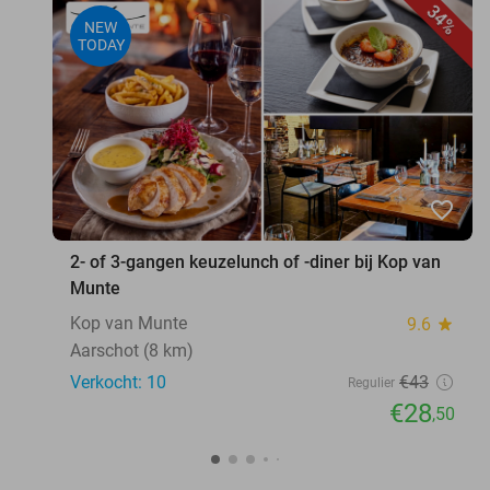
34%
NEW
TODAY
favorite_border
2- of 3-gangen keuzelunch of -diner bij Kop van
Munte
Kop van Munte
9.6
star
Aarschot (8 km)
Verkocht: 10
€43
Regulier
€28
,50