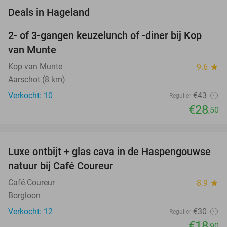
favorite_border
Deals in Hageland
2- of 3-gangen keuzelunch of -diner bij Kop
34%
NEW
van Munte
TODAY
Kop van Munte
9.6
star
Aarschot (8 km)
Verkocht: 10
€43
Regulier
€28
,50
favorite_border
Luxe ontbijt + glas cava in de Haspengouwse
37%
NEW
natuur bij Café Coureur
TODAY
Café Coureur
8.9
star
Borgloon
Verkocht: 12
€30
Regulier
€18
,90