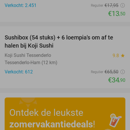
Verkocht: 2.451
€17
,95
Regulier
€13
,50
favorite_border
Sushibox (54 stuks) + 6 loempia's om af te
47%
halen bij Koji Sushi
Koji Sushi Tessenderlo
9.8
star
Tessenderlo-Ham (12 km)
Verkocht: 612
€65
,50
Regulier
€34
,90
Ontdek de leukste
zomervakantiedeals
!