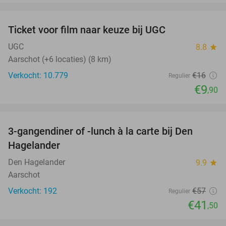
favorite_border
Ticket voor film naar keuze bij UGC
38%
UGC
8.8
star
Aarschot (+6 locaties) (8 km)
Verkocht: 10.779
€16
Regulier
€9
,90
favorite_border
3-gangendiner of -lunch à la carte bij Den
27%
Hagelander
Den Hagelander
9.9
star
Aarschot
Verkocht: 192
€57
Regulier
€41
,50
favorite_border