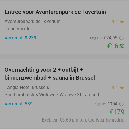
Entree voor Avonturenpark de Tovertuin
34%
Avonturenpark de Tovertuin
9.1
star
Hoogerheide
Verkocht: 8.239
€24
,95
Regulier
€16
,50
favorite_border
Overnachting voor 2 + ontbijt +
41%
binnenzwembad + sauna in Brussel
Tangla Hotel Brussels
9.1
star
Sint-Lambrechts-Woluwe / Woluwé St Lambert
Verkocht: 539
€304
Regulier
€179
Excl. ca. €5,60 p.p.p.n. toeristenbelasting