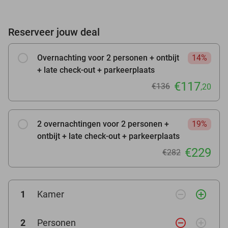
Reserveer jouw deal
Overnachting voor 2 personen + ontbijt
14%
+ late check-out + parkeerplaats
€117
€136
,20
2 overnachtingen voor 2 personen +
19%
ontbijt + late check-out + parkeerplaats
€229
€282
remove_circle_outline
add_circle_outline
1
Kamer
remove_circle_outline
add_circle_outline
2
Personen