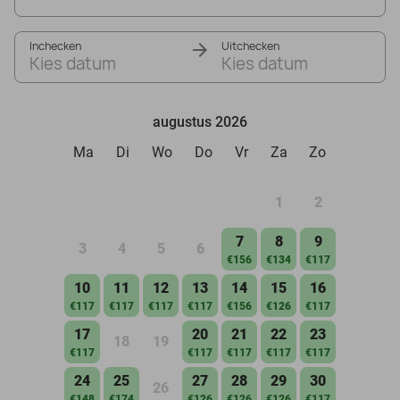
Inchecken
Uitchecken
Kies datum
Kies datum
augustus 2026
Ma
Di
Wo
Do
Vr
Za
Zo
1
2
7
8
9
3
4
5
6
€156
€134
€117
10
11
12
13
14
15
16
€117
€117
€117
€117
€156
€126
€117
17
20
21
22
23
18
19
€117
€117
€117
€117
€117
24
25
27
28
29
30
26
€148
€174
€126
€126
€126
€117