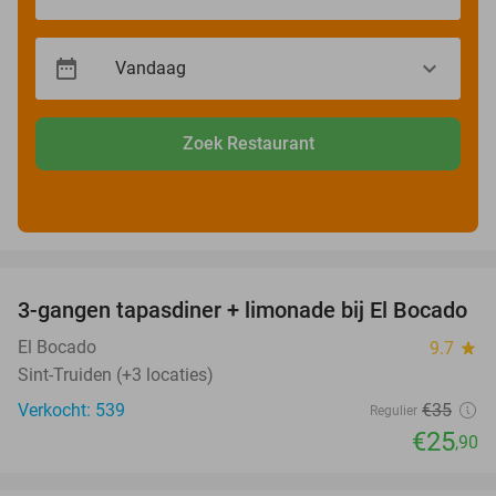
Zoek Restaurant
favorite_border
3-gangen tapasdiner + limonade bij El Bocado
26%
El Bocado
9.7
star
Sint-Truiden (+3 locaties)
Verkocht: 539
€35
Regulier
€25
,90
favorite_border