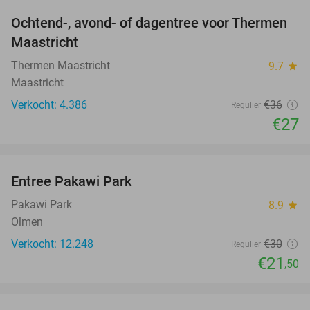
Ochtend-, avond- of dagentree voor Thermen
25%
Maastricht
Thermen Maastricht
9.7
star
Maastricht
Verkocht: 4.386
€36
Regulier
€27
favorite_border
Entree Pakawi Park
28%
Pakawi Park
8.9
star
Olmen
Verkocht: 12.248
€30
Regulier
€21
,50
favorite_border