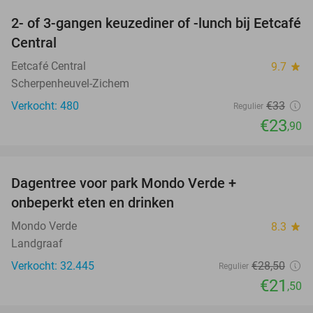
2- of 3-gangen keuzediner of -lunch bij Eetcafé
28%
Central
Eetcafé Central
9.7
star
Scherpenheuvel-Zichem
Verkocht: 480
€33
Regulier
€23
,90
favorite_border
Dagentree voor park Mondo Verde +
25%
onbeperkt eten en drinken
Mondo Verde
8.3
star
Landgraaf
Verkocht: 32.445
€28
,50
Regulier
€21
,50
favorite_border