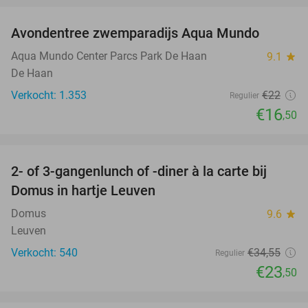
Avondentree zwemparadijs Aqua Mundo
25%
Aqua Mundo Center Parcs Park De Haan
9.1
star
De Haan
Verkocht: 1.353
€22
Regulier
€16
,50
favorite_border
2- of 3-gangenlunch of -diner à la carte bij
32%
Domus in hartje Leuven
Domus
9.6
star
Leuven
Verkocht: 540
€34
,55
Regulier
€23
,50
favorite_border