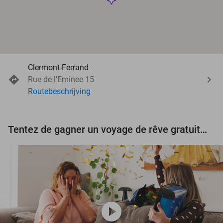
Clermont-Ferrand
Rue de l'Eminee 15
Routebeschrijving
Tentez de gagner un voyage de rêve gratuit d'une valeur de 3.000 € !
play_circle