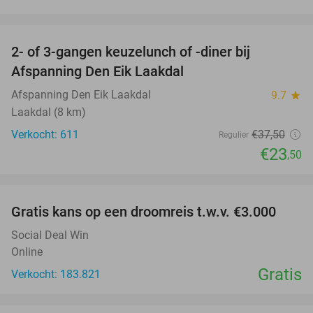
favorite_border
2- of 3-gangen keuzelunch of -diner bij
37%
Afspanning Den Eik Laakdal
Afspanning Den Eik Laakdal
9.7
star
Laakdal (8 km)
Verkocht: 611
€37
,50
Regulier
€23
,50
favorite_border
Gratis kans op een droomreis t.w.v. €3.000
Social Deal Win
Online
Gratis
Verkocht: 183.821
favorite_border