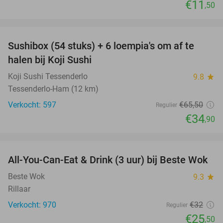
€11
,50
favorite_border
Sushibox (54 stuks) + 6 loempia's om af te
47%
halen bij Koji Sushi
Koji Sushi Tessenderlo
9.8
star
Tessenderlo-Ham (12 km)
Verkocht: 597
€65
,50
Regulier
€34
,90
favorite_border
All-You-Can-Eat & Drink (3 uur) bij Beste Wok
20%
Beste Wok
9.3
star
Rillaar
Verkocht: 970
€32
Regulier
€25
,50