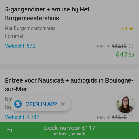
5-gangendiner + amuse bij Het
42%
Burgemeestershuis
Het Burgemeestershuis
9.4
star
Lommel
Verkocht: 572
€82
,50
Regulier
€47
,50
favorite_border
Entree voor Nausicaá + audiogids in Boulogne-
27%
sur-Mer
Nausicaá
9.5
star
close
OPEN IN APP
Boulogne-sur-Mer
Verkocht: 4.782
€28
,70
Regulier
€21
Boek nu voor €117
hotel
shopping_cart
Boek nu
navigate_next
per kamer, per nacht
favorite_border