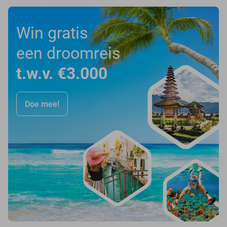
Win gratis
een droomreis
t.w.v. €3.000
Doe mee!