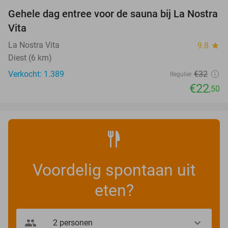
Gehele dag entree voor de sauna bij La Nostra
30%
Vita
La Nostra Vita
9.8
star
Diest (6 km)
Verkocht: 1.389
€32
Regulier
€22
,50
Voordelig spontaan uit
eten?