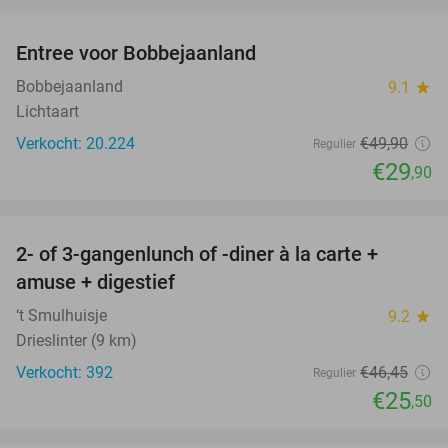
favorite_border
Entree voor Bobbejaanland
40%
Bobbejaanland
9.1
star
Lichtaart
Verkocht: 20.224
€49
,90
Regulier
€29
,90
favorite_border
2- of 3-gangenlunch of -diner à la carte +
45%
amuse + digestief
‘t Smulhuisje
9.2
star
Drieslinter (9 km)
Verkocht: 392
€46
,45
Regulier
€25
,50