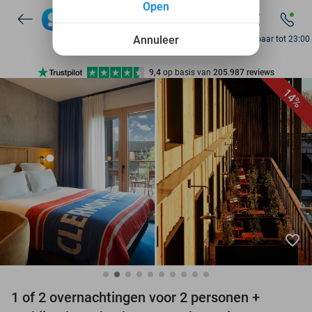
Open
7 dagen per week beschikbaar
10+ miljoen leden
Annuleer
Bereikbaar tot 23:00
9,4
op basis van
205.987 reviews
Ontdek 15.000+ deals
14%
7 dagen per week beschikbaar
10+ miljoen leden
favorite_border
1 of 2 overnachtingen voor 2 personen +