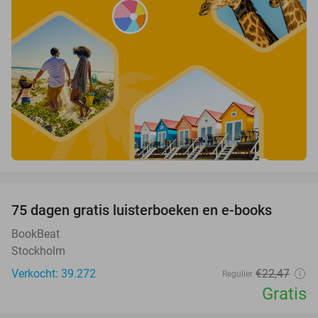
favorite_border
100%
75 dagen gratis luisterboeken en e-books
BookBeat
Stockholm
Verkocht: 39.272
€22
,47
Regulier
Gratis
favorite_border