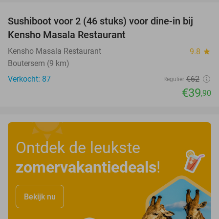
Sushiboot voor 2 (46 stuks) voor dine-in bij
36%
Kensho Masala Restaurant
Kensho Masala Restaurant
9.8
star
Boutersem (9 km)
Verkocht: 87
€62
Regulier
€39
,90
Ontdek de leukste
zomervakantiedeals
!
Bekijk nu