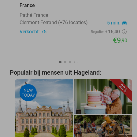
France
Pathé France
Clermont-Ferrand (+76 locaties)
5 min.
directions_car
Verkocht: 75
€16
,40
Regulier
€9
,90
Populair bij mensen uit Hageland:
22%
NEW
TODAY