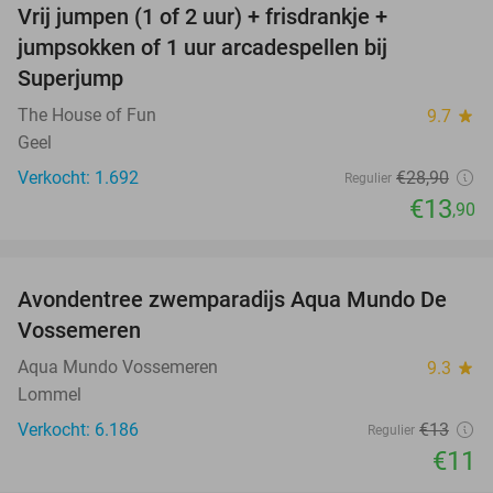
Vrij jumpen (1 of 2 uur) + frisdrankje +
52%
jumpsokken of 1 uur arcadespellen bij
Superjump
The House of Fun
9.7
star
Geel
Verkocht: 1.692
€28
,90
Regulier
€13
,90
favorite_border
Avondentree zwemparadijs Aqua Mundo De
15%
Vossemeren
Aqua Mundo Vossemeren
9.3
star
Lommel
Verkocht: 6.186
€13
Regulier
€11