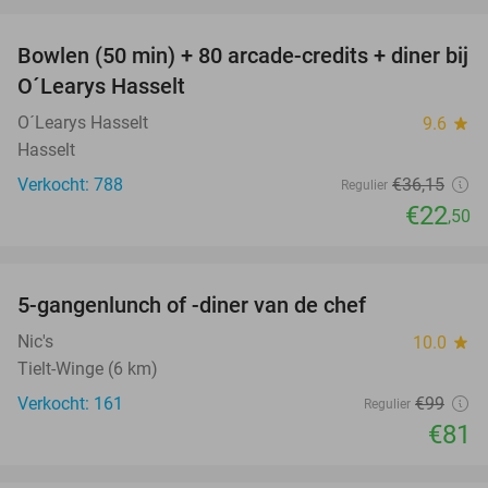
favorite_border
Bowlen (50 min) + 80 arcade-credits + diner bij
38%
O´Learys Hasselt
O´Learys Hasselt
9.6
star
Hasselt
Verkocht: 788
€36
,15
Regulier
€22
,50
favorite_border
5-gangenlunch of -diner van de chef
18%
Nic's
10.0
star
Tielt-Winge (6 km)
Verkocht: 161
€99
Regulier
€81
favorite_border