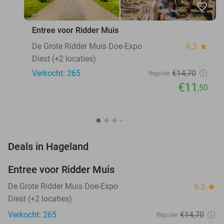
favorite_border
Entree voor Ridder Muis
De Grote Ridder Muis Doe-Expo
9.3
star
Diest (+2 locaties)
Verkocht: 265
€14
,70
Regulier
€11
,50
favorite_border
Deals in Hageland
Entree voor Ridder Muis
22%
NEW
TODAY
De Grote Ridder Muis Doe-Expo
9.3
star
Diest (+2 locaties)
Verkocht: 265
€14
,70
Regulier