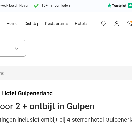
 week beschikbaar
10+ miljoen leden
Home
Dichtbij
Restaurants
Hotels
keyboard_arrow_down
>
Hotel Gulpenerland
or 2 + ontbijt in Gulpen
ngen inclusief ontbijt bij 4-sterrenhotel Gulpenerl