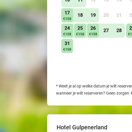
17
18
19
20
21
2
€158
24
25
26
2
27
28
€158
€158
€158
€1
31
€158
*
Weet je al op welke datum je wilt reserve
wanneer je wilt reserveren? Geen zorgen: 
Hotel Gulpenerland