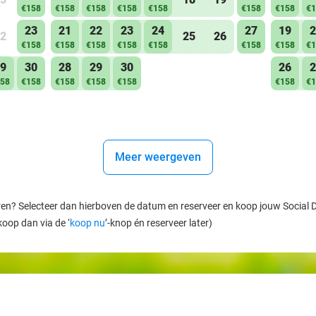
€158
€158
€158
€158
€158
€158
€158
€1
23
21
22
23
24
27
19
2
2
25
26
€158
€158
€158
€158
€158
€158
€158
€1
9
30
28
29
30
26
2
58
€158
€158
€158
€158
€158
€1
Meer weergeven
ren? Selecteer dan hierboven de datum en reserveer en koop jouw Social Dea
koop dan via de ‘
koop nu
’-knop én reserveer later)