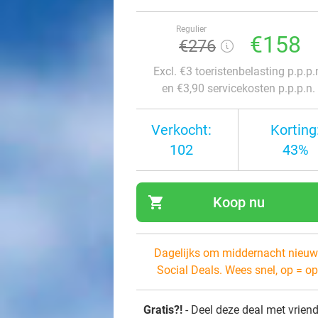
Regulier
€158
€276
Excl. €3 toeristenbelasting p.p.p.
en €3,90 servicekosten p.p.p.n.
Verkocht:
Korting
102
43%
shopping_cart
Koop nu
navi
Dagelijks om middernacht nieuw
Social Deals. Wees snel, op = op
Gratis?!
- Deel deze deal met vrien