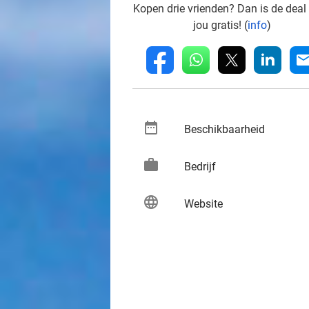
Kopen drie vrienden? Dan is de deal
jou gratis! (
info
)
whatsapp
linkedin
fb
mai
date_range
keybo
Beschikbaarheid
work
keybo
Bedrijf
language
keybo
Website