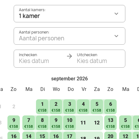
Aantal kamers:
1 kamer
Aantal personen:
Aantal personen
Inchecken
Uitchecken
Kies datum
Kies datum
september 2026
Za
Zo
Ma
Di
Wo
Do
Vr
Za
Zo
Ma
1
2
3
4
5
6
1
2
€158
€158
€158
€158
€158
€158
9
7
8
9
10
13
5
8
11
12
€158
€158
€158
€158
€158
€158
€158
€1
16
14
15
16
17
20
12
1
5
18
19