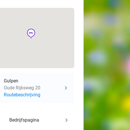
hotel
Gulpen
Oude Rijksweg 20
Routebeschrijving
keyboard_arrow_right
Bedrijfspagina