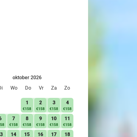
oktober 2026
Di
Wo
Do
Vr
Za
Zo
1
2
3
4
€158
€158
€158
€158
6
7
8
9
10
11
58
€158
€158
€158
€158
€158
3
14
15
16
17
18