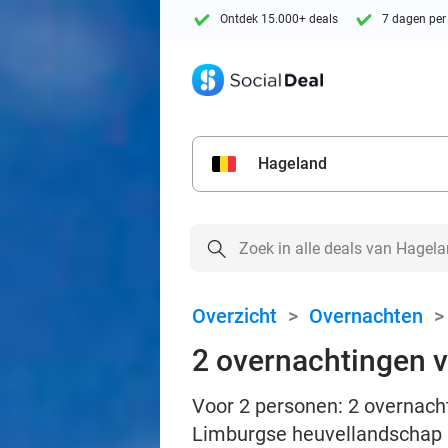
Ontdek 15.000+ deals
7 dagen per
Hageland
Overzicht
>
Overnachten
2 overnachtingen vo
Voor 2 personen: 2 overnachti
Limburgse heuvellandschap