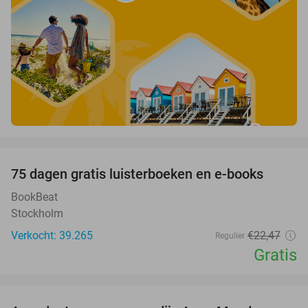
favorite_border
100%
75 dagen gratis luisterboeken en e-books
BookBeat
Stockholm
Verkocht: 39.265
€22
,47
Regulier
Gratis
favorite_border