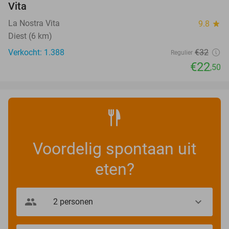
Vita
La Nostra Vita
9.8
star
Diest (6 km)
Verkocht: 1.388
€32
Regulier
€22
,50
Voordelig spontaan uit
eten?