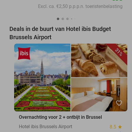
Excl. ca. €2,50 p.p.p.n. toeristenbelasting
Deals in de buurt van Hotel ibis Budget
Brussels Airport
31%
favorite_border
Overnachting voor 2 + ontbijt in Brussel
Hotel ibis Brussels Airport
8.5
star