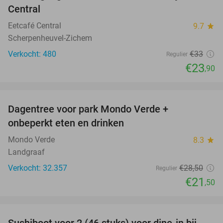
Central
Eetcafé Central
9.7
star
Scherpenheuvel-Zichem
Verkocht: 480
€33
Regulier
€23
,90
favorite_border
Dagentree voor park Mondo Verde +
25%
onbeperkt eten en drinken
Mondo Verde
8.3
star
Landgraaf
Verkocht: 32.357
€28
,50
Regulier
€21
,50
favorite_border
Sushiboot voor 2 (46 stuks) voor dine-in bij