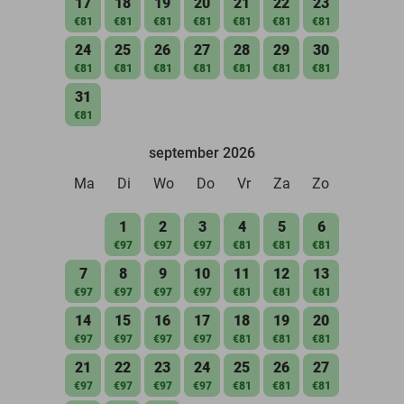
17
18
19
20
21
22
23
€81
€81
€81
€81
€81
€81
€81
24
25
26
27
28
29
30
€81
€81
€81
€81
€81
€81
€81
31
€81
september 2026
Ma
Di
Wo
Do
Vr
Za
Zo
1
2
3
4
5
6
€97
€97
€97
€81
€81
€81
7
8
9
10
11
12
13
€97
€97
€97
€97
€81
€81
€81
14
15
16
17
18
19
20
€97
€97
€97
€97
€81
€81
€81
21
22
23
24
25
26
27
€97
€97
€97
€97
€81
€81
€81