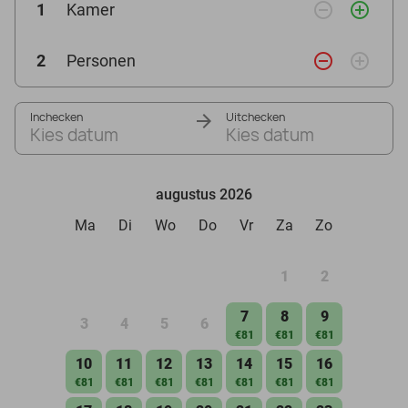
remove_circle_outline
add_circle_outline
1
Kamer
remove_circle_outline
add_circle_outline
2
Personen
Inchecken
Uitchecken
Kies datum
Kies datum
augustus 2026
Ma
Di
Wo
Do
Vr
Za
Zo
1
2
7
8
9
3
4
5
6
€81
€81
€81
10
11
12
13
14
15
16
€81
€81
€81
€81
€81
€81
€81