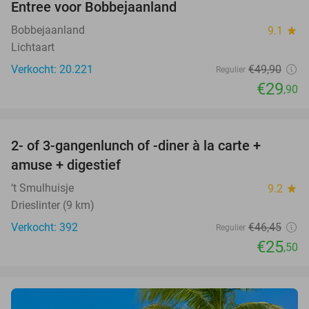
Entree voor Bobbejaanland
40%
Bobbejaanland
9.1
star
Lichtaart
Verkocht: 20.221
€49
,90
Regulier
€29
,90
favorite_border
2- of 3-gangenlunch of -diner à la carte +
45%
amuse + digestief
‘t Smulhuisje
9.2
star
Drieslinter (9 km)
Verkocht: 392
€46
,45
Regulier
€25
,50