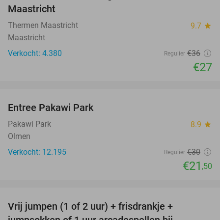
Maastricht
Thermen Maastricht
9.7
star
Maastricht
Verkocht: 4.380
€36
Regulier
€27
favorite_border
Entree Pakawi Park
28%
Pakawi Park
8.9
star
Olmen
Verkocht: 12.195
€30
Regulier
€21
,50
favorite_border
Vrij jumpen (1 of 2 uur) + frisdrankje +
52%
jumpsokken of 1 uur arcadespellen bij