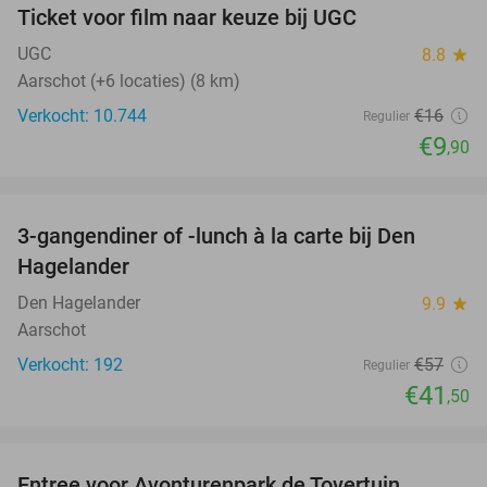
Ticket voor film naar keuze bij UGC
38%
UGC
8.8
star
Aarschot (+6 locaties) (8 km)
Verkocht: 10.744
€16
Regulier
€9
,90
favorite_border
3-gangendiner of -lunch à la carte bij Den
27%
Hagelander
Den Hagelander
9.9
star
Aarschot
Verkocht: 192
€57
Regulier
€41
,50
favorite_border
Entree voor Avonturenpark de Tovertuin