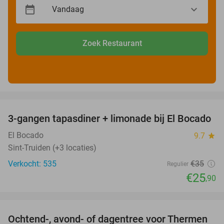
Zoek Restaurant
favorite_border
3-gangen tapasdiner + limonade bij El Bocado
26%
El Bocado
9.7
star
Sint-Truiden (+3 locaties)
Verkocht: 535
€35
Regulier
€25
,90
favorite_border
Ochtend-, avond- of dagentree voor Thermen
25%