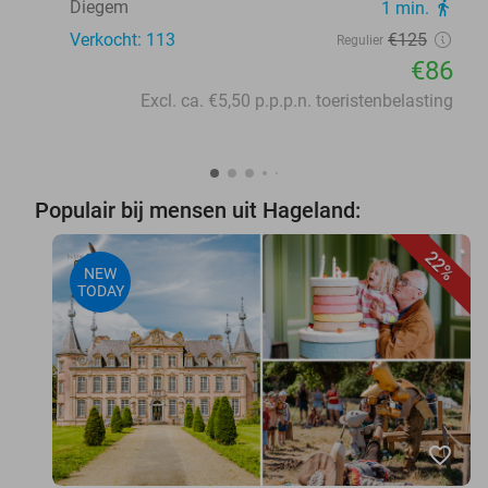
Diegem
1 min.
directions_walk
Verkocht: 113
€125
Regulier
€86
Excl. ca. €5,50 p.p.p.n. toeristenbelasting
Populair bij mensen uit Hageland:
22%
NEW
TODAY
favorite_border