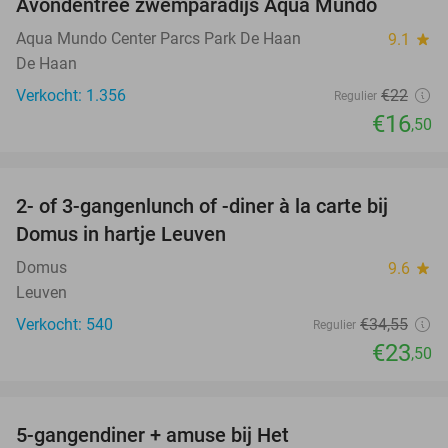
Avondentree zwemparadijs Aqua Mundo
25%
Aqua Mundo Center Parcs Park De Haan
9.1
star
De Haan
Verkocht: 1.356
€22
Regulier
€16
,50
favorite_border
2- of 3-gangenlunch of -diner à la carte bij
32%
Domus in hartje Leuven
Domus
9.6
star
Leuven
Verkocht: 540
€34
,55
Regulier
€23
,50
favorite_border
5-gangendiner + amuse bij Het
42%