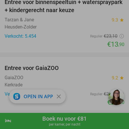
Entree voor binnenspeeltuin + waterspraypark
40%
+ kindergerecht naar keuze
Tarzan & Jane
9.3
star
Heusden-Zolder
Verkocht: 5.454
€23
,10
Regulier
€13
,90
favorite_border
Entree voor GaiaZOO
14%
GaiaZOO
9.2
star
Kerkrade
Verkocht: 7.982
€28
,50
Regulier
close
OPEN IN APP
€24
,50
Boek nu voor €81
hotel
shopping_cart
Boek nu
navigate_next
per kamer, per nacht