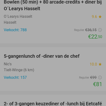
Bowlen (50 min) + 80 arcade-credits + diner bij
38%
O´Learys Hasselt
O´Learys Hasselt
9.6
star
Hasselt
Verkocht: 788
€36
,15
Regulier
€22
,50
favorite_border
5-gangenlunch of -diner van de chef
18%
Nic's
10.0
star
Tielt-Winge (6 km)
Verkocht: 157
€99
Regulier
€81
favorite_border
2- of 3-gangen keuzediner of -lunch bij Eetcafé
28%