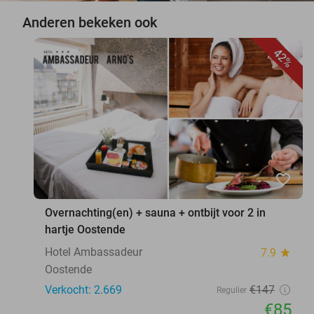
Anderen bekeken ook
42%
favorite_border
Overnachting(en) + sauna + ontbijt voor 2 in
hartje Oostende
Hotel Ambassadeur
7.9
star
Oostende
Verkocht: 2.669
€147
Regulier
€85