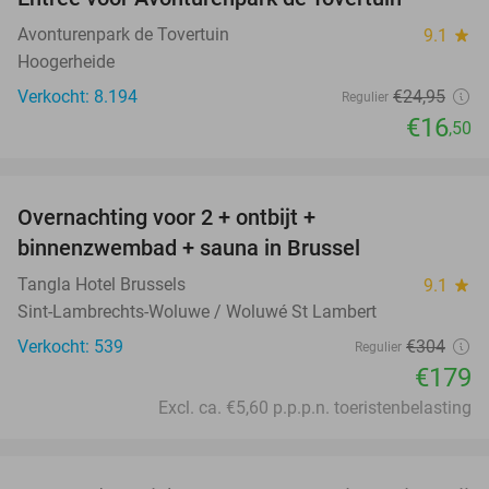
34%
Avonturenpark de Tovertuin
9.1
star
Hoogerheide
Verkocht: 8.194
€24
,95
Regulier
€16
,50
favorite_border
Overnachting voor 2 + ontbijt +
41%
binnenzwembad + sauna in Brussel
Tangla Hotel Brussels
9.1
star
Sint-Lambrechts-Woluwe / Woluwé St Lambert
Verkocht: 539
€304
Regulier
€179
Excl. ca. €5,60 p.p.p.n. toeristenbelasting
favorite_border