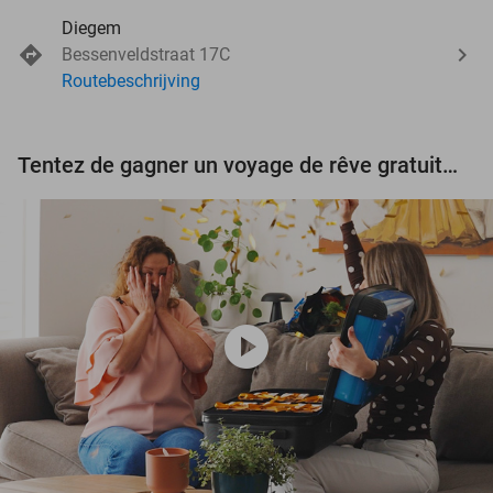
Diegem
Bessenveldstraat 17C
Routebeschrijving
Tentez de gagner un voyage de rêve gratuit d'une valeur de 3.000 € !
play_circle