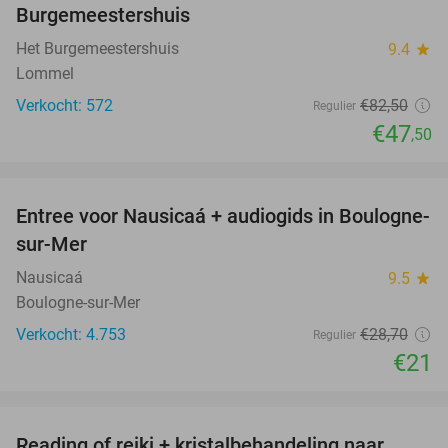
Burgemeestershuis
Het Burgemeestershuis
9.4
star
Lommel
Verkocht: 572
€82
,50
Regulier
€47
,50
favorite_border
Entree voor Nausicaá + audiogids in Boulogne-
27%
sur-Mer
Nausicaá
9.5
star
Boulogne-sur-Mer
Verkocht: 4.753
€28
,70
Regulier
€21
favorite_border
Reading of reiki + kristalbehandeling naar