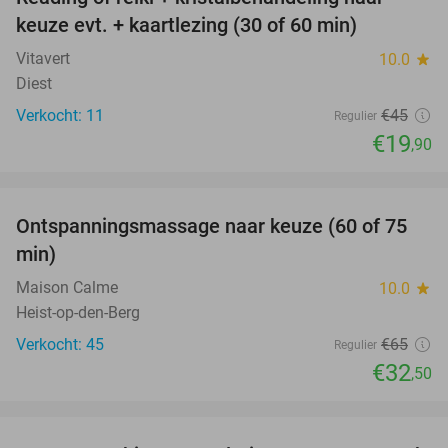
56%
keuze evt. + kaartlezing (30 of 60 min)
Vitavert
10.0
star
Diest
Verkocht: 11
€45
Regulier
€19
,90
favorite_border
Ontspanningsmassage naar keuze (60 of 75
50%
min)
Maison Calme
10.0
star
Heist-op-den-Berg
Verkocht: 45
€65
Regulier
€32
,50
favorite_border