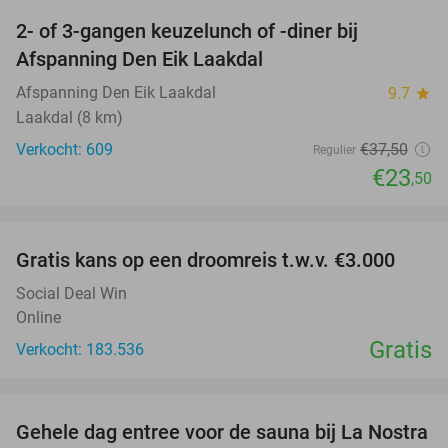
2- of 3-gangen keuzelunch of -diner bij
37%
Afspanning Den Eik Laakdal
Afspanning Den Eik Laakdal
9.7
star
Laakdal (8 km)
Verkocht: 609
€37
,50
Regulier
€23
,50
favorite_border
Gratis kans op een droomreis t.w.v. €3.000
Social Deal Win
Online
Gratis
Verkocht: 183.536
favorite_border
Gehele dag entree voor de sauna bij La Nostra
30%