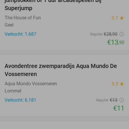
Superjump
The House of Fun
9.7
star
Geel
Verkocht: 1.687
€28
,90
Regulier
€13
,90
favorite_border
Avondentree zwemparadijs Aqua Mundo De
15%
Vossemeren
Aqua Mundo Vossemeren
9.3
star
Lommel
Verkocht: 6.181
€13
Regulier
€11
favorite_border