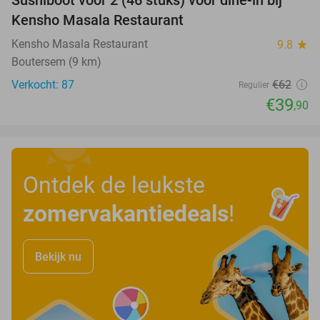
36%
Kensho Masala Restaurant
Kensho Masala Restaurant
9.8
star
Boutersem (9 km)
Verkocht: 87
€62
Regulier
€39
,90
Ontdek de leukste
zomervakantiedeals
!
Bekijk nu