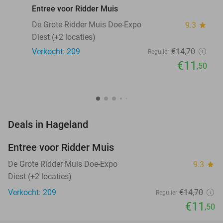
Entree voor Ridder Muis
De Grote Ridder Muis Doe-Expo
9.3
star
Diest (+2 locaties)
Verkocht: 209
€14
,70
Regulier
€11
,50
favorite_border
Deals in Hageland
Entree voor Ridder Muis
22%
NEW
TODAY
De Grote Ridder Muis Doe-Expo
9.3
star
Diest (+2 locaties)
Verkocht: 209
€14
,70
Regulier
€11
,50
favorite_border