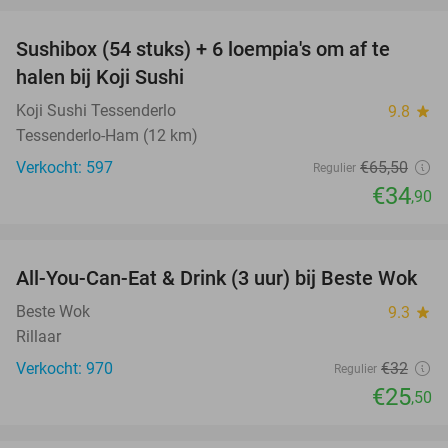
Sushibox (54 stuks) + 6 loempia's om af te
47%
halen bij Koji Sushi
Koji Sushi Tessenderlo
9.8
star
Tessenderlo-Ham (12 km)
Verkocht: 597
€65
,50
Regulier
€34
,90
favorite_border
All-You-Can-Eat & Drink (3 uur) bij Beste Wok
20%
Beste Wok
9.3
star
Rillaar
Verkocht: 970
€32
Regulier
€25
,50
favorite_border