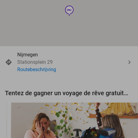
hotel
Nijmegen
Stationsplein 29
Routebeschrijving
Tentez de gagner un voyage de rêve gratuit d'une valeur de 3.000 € !