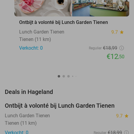
favorite_border
Ontbijt à volonté bij Lunch Garden Tienen
Lunch Garden Tienen
9.7
star
Tienen (11 km)
Verkocht: 0
€18
,99
Regulier
€12
,50
favorite_border
Deals in Hageland
Ontbijt à volonté bij Lunch Garden Tienen
34%
NEW
TODAY
Lunch Garden Tienen
9.7
star
Tienen (11 km)
Verkocht: 0
€18
,99
Regulier