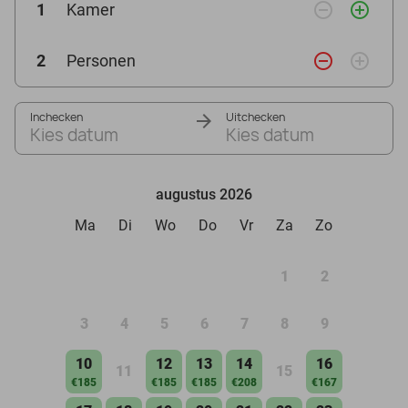
remove_circle_outline
add_circle_outline
1
Kamer
remove_circle_outline
add_circle_outline
2
Personen
Inchecken
Uitchecken
Kies datum
Kies datum
augustus 2026
Ma
Di
Wo
Do
Vr
Za
Zo
1
2
3
4
5
6
7
8
9
10
12
13
14
16
11
15
€185
€185
€185
€208
€167