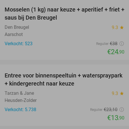
Mosselen (1 kg) naar keuze + aperitief + friet +
34%
saus bij Den Breugel
Den Breugel
9.3
star
Aarschot
Verkocht: 523
€38
Regulier
€24
,90
favorite_border
Entree voor binnenspeeltuin + waterspraypark
40%
+ kindergerecht naar keuze
Tarzan & Jane
9.3
star
Heusden-Zolder
Verkocht: 5.738
€23
,10
Regulier
€13
,90
favorite_border