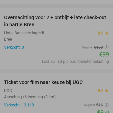
favorite_border
Overnachting voor 2 + ontbijt + late check-out
41%
NEW
in hartje Bree
TODAY
Hotel Brasserie Ingredi
8.9
star
Bree
Verkocht: 0
€168
Regulier
€99
Excl. ca. €3 p.p.p.n. toeristenbelasting
favorite_border
Ticket voor film naar keuze bij UGC
38%
UGC
8.8
star
Aarschot (+6 locaties) (8 km)
Verkocht: 13.119
€16
Regulier
€9
,90