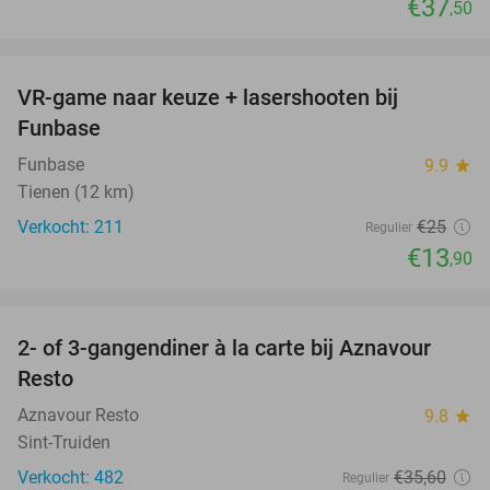
€37
,50
favorite_border
VR-game naar keuze + lasershooten bij
44%
Funbase
Funbase
9.9
star
Tienen (12 km)
Verkocht: 211
€25
Regulier
€13
,90
favorite_border
2- of 3-gangendiner à la carte bij Aznavour
31%
Resto
Aznavour Resto
9.8
star
Sint-Truiden
Verkocht: 482
€35
,60
Regulier