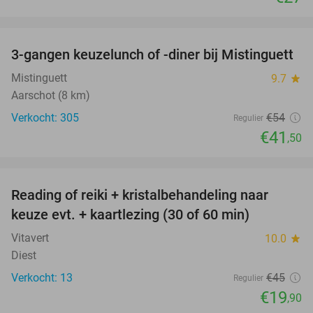
favorite_border
3-gangen keuzelunch of -diner bij Mistinguett
23%
Mistinguett
9.7
star
Aarschot (8 km)
Verkocht: 305
€54
Regulier
€41
,50
favorite_border
Reading of reiki + kristalbehandeling naar
56%
keuze evt. + kaartlezing (30 of 60 min)
Vitavert
10.0
star
Diest
Verkocht: 13
€45
Regulier
€19
,90