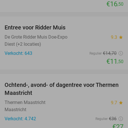
€16
,50
favorite_border
Entree voor Ridder Muis
22%
De Grote Ridder Muis Doe-Expo
9.3
star
Diest (+2 locaties)
Verkocht: 643
€14
,70
Regulier
€11
,50
favorite_border
Ochtend-, avond- of dagentree voor Thermen
25%
Maastricht
Thermen Maastricht
9.7
star
Maastricht
Verkocht: 4.742
€36
Regulier
€27