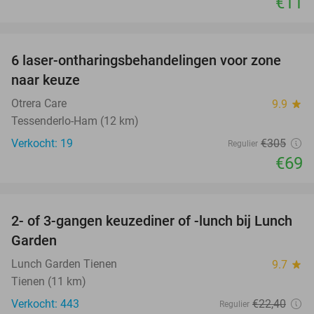
€11
favorite_border
6 laser-ontharingsbehandelingen voor zone
77%
naar keuze
Otrera Care
9.9
star
Tessenderlo-Ham (12 km)
Verkocht: 19
€305
Regulier
€69
favorite_border
2- of 3-gangen keuzediner of -lunch bij Lunch
26%
Garden
Lunch Garden Tienen
9.7
star
Tienen (11 km)
Verkocht: 443
€22
,40
Regulier