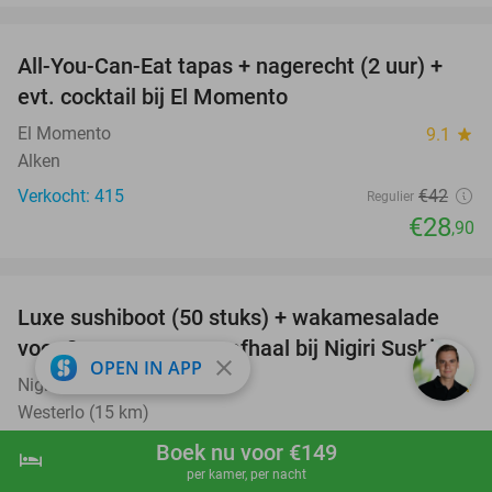
favorite_border
All-You-Can-Eat tapas + nagerecht (2 uur) +
31%
evt. cocktail bij El Momento
El Momento
9.1
star
Alken
Verkocht: 415
€42
Regulier
€28
,90
favorite_border
Luxe sushiboot (50 stuks) + wakamesalade
55%
voor 2 personen voor afhaal bij Nigiri Sushi
close
OPEN IN APP
Nigiri Sushi
9.1
star
Westerlo (15 km)
Verkocht: 145
€67
Boek nu voor €149
Regulier
hotel
shopping_cart
Boek nu
navigate_next
€29
per kamer, per nacht
,90