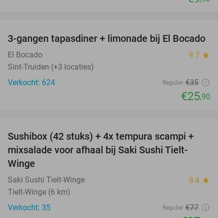
favorite_border
3-gangen tapasdiner + limonade bij El Bocado
26%
El Bocado
9.7
star
Sint-Truiden (+3 locaties)
Verkocht: 624
€35
Regulier
€25
,90
favorite_border
Sushibox (42 stuks) + 4x tempura scampi +
51%
mixsalade voor afhaal bij Saki Sushi Tielt-
Winge
Saki Sushi Tielt-Winge
9.4
star
Tielt-Winge (6 km)
Verkocht: 35
€77
Regulier