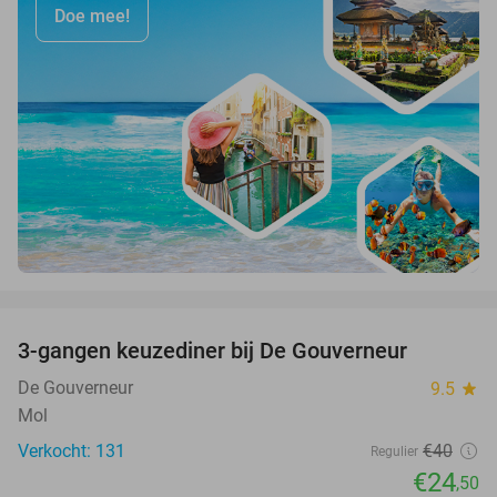
Doe mee!
favorite_border
3-gangen keuzediner bij De Gouverneur
39%
De Gouverneur
9.5
star
Mol
Verkocht: 131
€40
Regulier
€24
,50