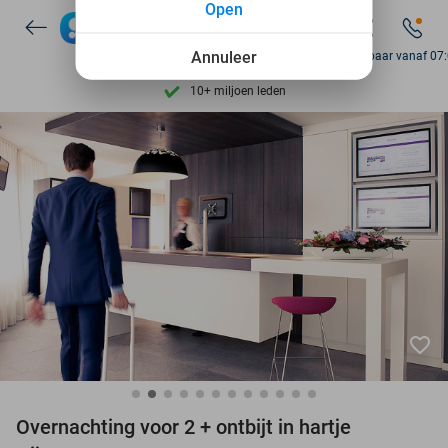
Open
7 dagen per week beschikbaar
10+ miljoen leden
Annuleer
Bereikbaar vanaf 07
9,4
op basis van
206.424 reviews
Ontdek 15.000+ deals
7 dagen per week beschikbaar
10+ miljoen leden
favorite_border
Overnachting voor 2 + ontbijt in hartje