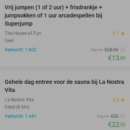
Vrij jumpen (1 of 2 uur) + frisdrankje +
52%
jumpsokken of 1 uur arcadespellen bij
Superjump
The House of Fun
9.7
star
Geel
Verkocht: 1.802
€28
,90
Regulier
€13
,90
favorite_border
Gehele dag entree voor de sauna bij La Nostra
30%
Vita
La Nostra Vita
9.8
star
Diest (6 km)
Verkocht: 1.441
€32
Regulier
€22
,50