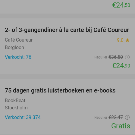
€24
,50
favorite_border
2- of 3-gangendiner à la carte bij Café Coureur
32%
Café Coureur
9.0
star
Borgloon
Verkocht: 76
€36
,50
Regulier
€24
,90
favorite_border
100%
75 dagen gratis luisterboeken en e-books
BookBeat
Stockholm
Verkocht: 39.374
€22
,47
Regulier
Gratis