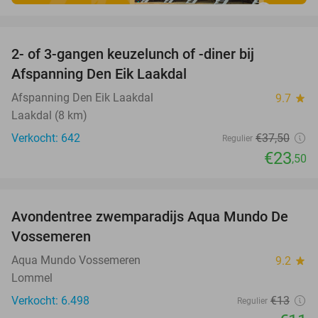
favorite_border
2- of 3-gangen keuzelunch of -diner bij
37%
Afspanning Den Eik Laakdal
Afspanning Den Eik Laakdal
9.7
star
Laakdal (8 km)
Verkocht: 642
€37
,50
Regulier
€23
,50
favorite_border
Avondentree zwemparadijs Aqua Mundo De
15%
Vossemeren
Aqua Mundo Vossemeren
9.2
star
Lommel
Verkocht: 6.498
€13
Regulier