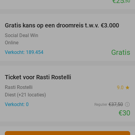
€25
,50
favorite_border
Gratis kans op een droomreis t.w.v. €3.000
Social Deal Win
Online
Gratis
Verkocht: 189.454
favorite_border
Ticket voor Rasti Rostelli
20%
NEW
TODAY
Rasti Rostelli
9.0
star
Diest (+21 locaties)
Verkocht: 0
€37
,50
Regulier
€30