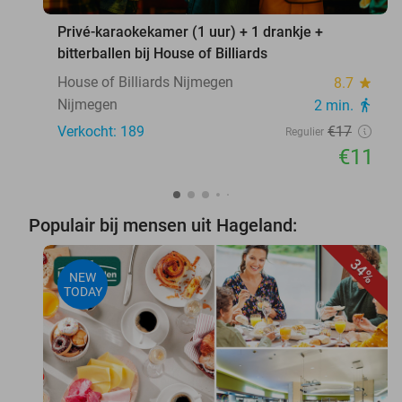
Privé-karaokekamer (1 uur) + 1 drankje +
bitterballen bij House of Billiards
House of Billiards Nijmegen
8.7
star
Nijmegen
2 min.
directions_walk
Verkocht: 189
€17
Regulier
€11
Populair bij mensen uit Hageland:
34%
NEW
TODAY