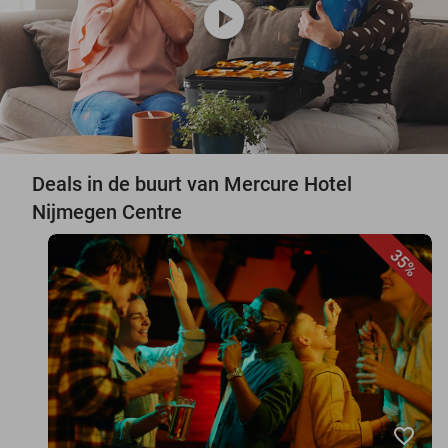
play_circle
Deals in de buurt van Mercure Hotel
Nijmegen Centre
35%
favorite_border