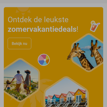
Ontdek de leukste
zomervakantiedeals
!
Bekijk nu