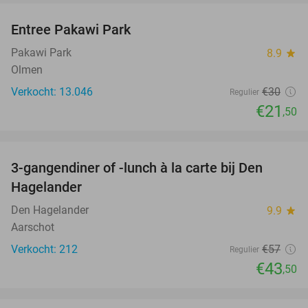
Entree Pakawi Park
28%
Pakawi Park
8.9
star
Olmen
Verkocht: 13.046
€30
Regulier
€21
,50
favorite_border
3-gangendiner of -lunch à la carte bij Den
24%
Hagelander
Den Hagelander
9.9
star
Aarschot
Verkocht: 212
€57
Regulier
€43
,50
favorite_border