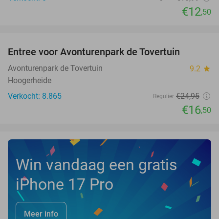
€12
,50
favorite_border
Entree voor Avonturenpark de Tovertuin
34%
NEW
TODAY
Avonturenpark de Tovertuin
9.2
star
Hoogerheide
Verkocht: 8.865
€24
,95
Regulier
€16
,50
Win vandaag een gratis
iPhone 17 Pro
Meer info