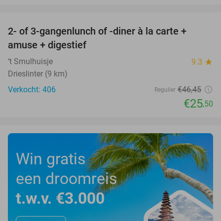
favorite_border
2- of 3-gangenlunch of -diner à la carte +
45%
amuse + digestief
‘t Smulhuisje
9.3
star
Drieslinter (9 km)
Verkocht: 406
€46
,45
Regulier
€25
,50
Win gratis
een droomreis
t.w.v. €3.000