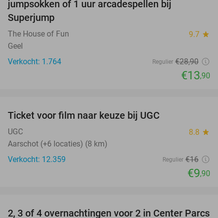
jumpsokken of 1 uur arcadespellen bij
Superjump
The House of Fun
9.7
star
Geel
Verkocht: 1.764
€28
,90
Regulier
€13
,90
favorite_border
Ticket voor film naar keuze bij UGC
38%
UGC
8.8
star
Aarschot (+6 locaties) (8 km)
Verkocht: 12.359
€16
Regulier
€9
,90
favorite_border
2, 3 of 4 overnachtingen voor 2 in Center Parcs
17%