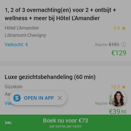
1, 2 of 3 overnachting(en) voor 2 + ontbijt +
32%
NEW
wellness + meer bij Hôtel L'Amandier
TODAY
Hôtel L'Amandier
9.9
star
Libramont-Chevigny
Verkocht: 4
€191
Regulier
€129
favorite_border
Luxe gezichtsbehandeling (60 min)
67%
Güzelsin
10.0
star
Aarschot (9 km)
close
OPEN IN APP
Verkocht: 18
€120
Regulier
€39
,90
Boek nu voor €73
favorite_border
hotel
shopping_cart
Boek nu
navigate_next
per kamer, per nacht