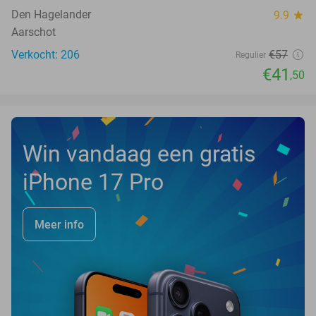
Den Hagelander
9.9
star
Aarschot
Verkocht: 206
€57
Regulier
€41
,50
Win vandaag een gratis
iPhone 17 Pro
Meer info