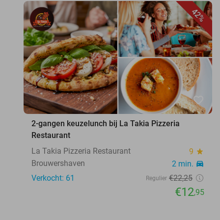
42%
favorite_border
2-gangen keuzelunch bij La Takia Pizzeria
Restaurant
La Takia Pizzeria Restaurant
9
star
Brouwershaven
2 min.
directions_car
Verkocht: 61
€22
,25
Regulier
€12
,95