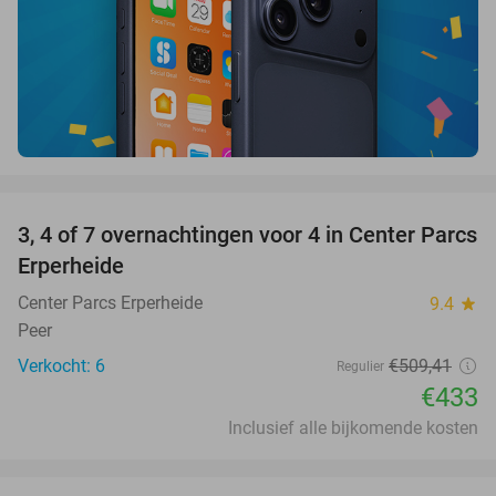
favorite_border
3, 4 of 7 overnachtingen voor 4 in Center Parcs
15%
Erperheide
Center Parcs Erperheide
9.4
star
Peer
Verkocht: 6
€509
,41
Regulier
€433
Inclusief alle bijkomende kosten
favorite_border