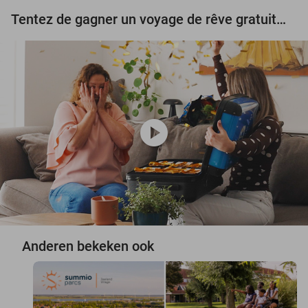
Tentez de gagner un voyage de rêve gratuit d'une valeur de 3.000 € !
play_circle
Anderen bekeken ook