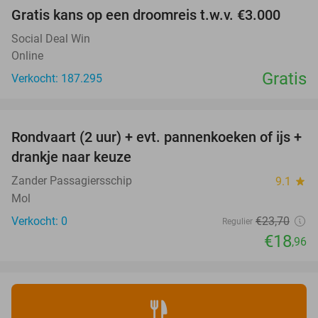
Gratis kans op een droomreis t.w.v. €3.000
Social Deal Win
Online
Gratis
Verkocht: 187.295
favorite_border
Rondvaart (2 uur) + evt. pannenkoeken of ijs +
20%
NEW
drankje naar keuze
TODAY
Zander Passagiersschip
9.1
star
Mol
Verkocht: 0
€23
,70
Regulier
€18
,96