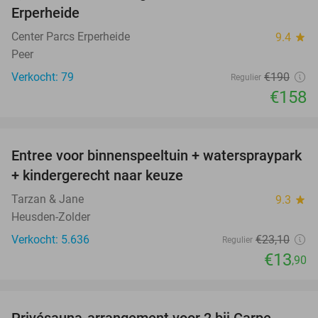
Erperheide
Center Parcs Erperheide
9.4
star
Peer
Verkocht: 79
€190
Regulier
€158
favorite_border
Entree voor binnenspeeltuin + waterspraypark
40%
+ kindergerecht naar keuze
Tarzan & Jane
9.3
star
Heusden-Zolder
Verkocht: 5.636
€23
,10
Regulier
€13
,90
favorite_border
Privésauna-arrangement voor 2 bij Carpe