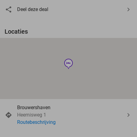
Deel deze deal
Locaties
hotel
Brouwershaven
Heernisweg 1
Routebeschrijving