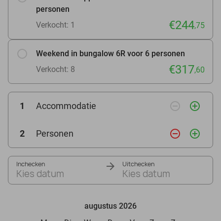
personen
€244
Verkocht: 1
,75
Weekend in bungalow 6R voor 6 personen
€317
Verkocht: 8
,60
remove_circle_outline
add_circle_outline
1
Accommodatie
remove_circle_outline
add_circle_outline
2
Personen
Inchecken
Uitchecken
Kies datum
Kies datum
augustus 2026