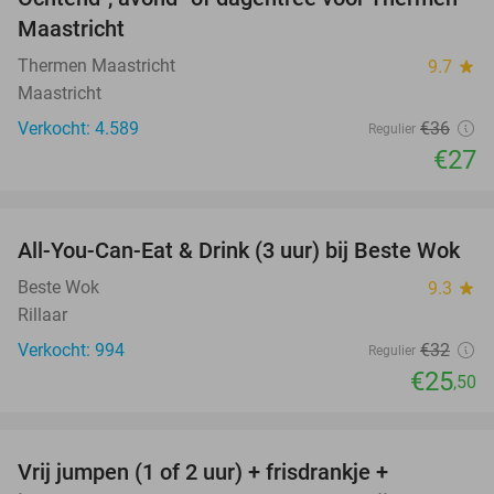
25%
Maastricht
Thermen Maastricht
9.7
star
Maastricht
Verkocht: 4.589
€36
Regulier
€27
favorite_border
All-You-Can-Eat & Drink (3 uur) bij Beste Wok
20%
Beste Wok
9.3
star
Rillaar
Verkocht: 994
€32
Regulier
€25
,50
favorite_border
Vrij jumpen (1 of 2 uur) + frisdrankje +
52%