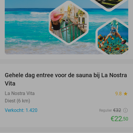
favorite_border
Gehele dag entree voor de sauna bij La Nostra
30%
Vita
La Nostra Vita
9.8
star
Diest (6 km)
Verkocht: 1.420
€32
Regulier
€22
,50
favorite_border