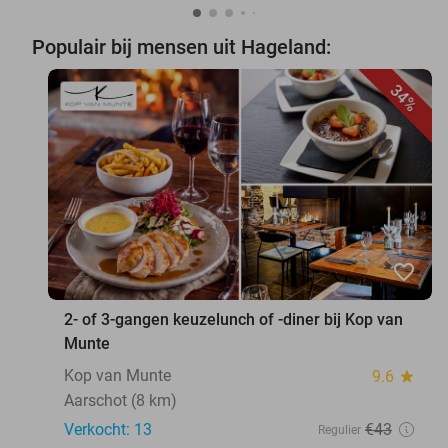
Populair bij mensen uit Hageland:
34%
favorite_border
2- of 3-gangen keuzelunch of -diner bij Kop van
Munte
Kop van Munte
9.6
star
Aarschot (8 km)
Verkocht: 13
€43
Regulier