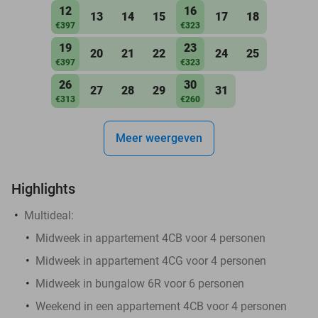
12
16
13
14
15
17
18
€397
€323
19
23
20
21
22
24
25
€397
€323
26
30
27
28
29
31
€313
€260
Meer weergeven
Highlights
Multideal:
Midweek in appartement 4CB voor 4 personen
Midweek in appartement 4CG voor 4 personen
Midweek in bungalow 6R voor 6 personen
Weekend in een appartement 4CB voor 4 personen