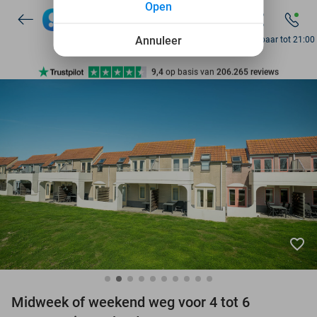
Open
7 dagen per week beschikbaar
10+ miljoen leden
Annuleer
Bereikbaar tot 21:00
9,4
op basis van
206.265 reviews
Ontdek 15.000+ deals
7 dagen per week beschikbaar
10+ miljoen leden
favorite_border
Midweek of weekend weg voor 4 tot 6