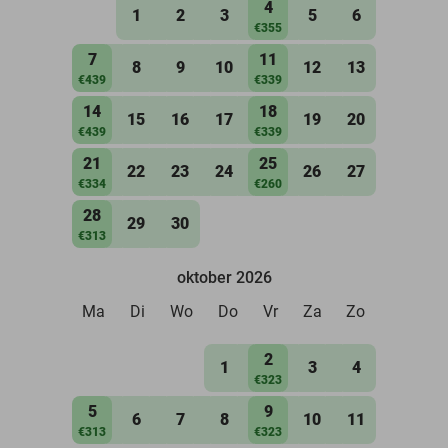
4
1
2
3
5
6
€355
7
11
8
9
10
12
13
€439
€339
14
18
15
16
17
19
20
€439
€339
21
25
22
23
24
26
27
€334
€260
28
29
30
€313
oktober 2026
Ma
Di
Wo
Do
Vr
Za
Zo
2
1
3
4
€323
5
9
6
7
8
10
11
€313
€323