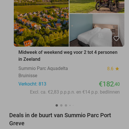
favorite_border
Midweek of weekend weg voor 2 tot 4 personen
in Zeeland
Summio Parc Aquadelta
8.6
star
Bruinisse
€182
Verkocht: 813
,40
Excl. ca. €2,83 p.p.p.n. en €14 p.p. bedlinnen
Deals in de buurt van Summio Parc Port
Greve