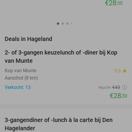
€28
,50
favorite_border
Deals in Hageland
2- of 3-gangen keuzelunch of -diner bij Kop
34%
van Munte
Kop van Munte
9.6
star
Aarschot (8 km)
Verkocht: 13
€43
Regulier
€28
,50
favorite_border
3-gangendiner of -lunch à la carte bij Den
27%
Hagelander