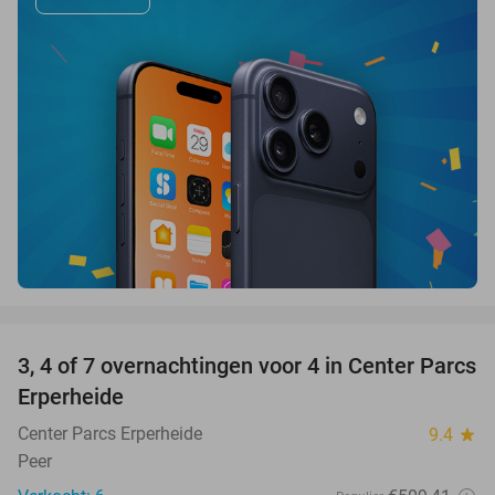
favorite_border
3, 4 of 7 overnachtingen voor 4 in Center Parcs
15%
Erperheide
Center Parcs Erperheide
9.4
star
Peer