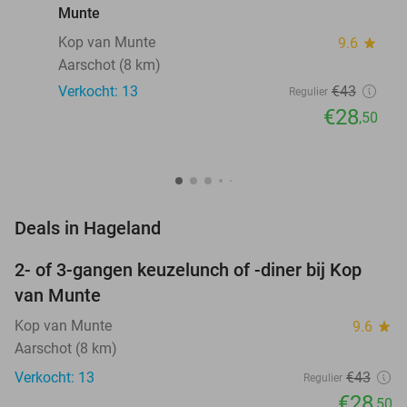
Munte
Kop van Munte
9.6
star
Aarschot (8 km)
Verkocht: 13
€43
Regulier
€28
,50
favorite_border
Deals in Hageland
2- of 3-gangen keuzelunch of -diner bij Kop
34%
van Munte
Kop van Munte
9.6
star
Aarschot (8 km)
Verkocht: 13
€43
Regulier
€28
,50