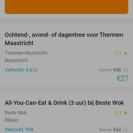
favorite_border
Ochtend-, avond- of dagentree voor Thermen
25%
Maastricht
Thermen Maastricht
9.7
star
Maastricht
Verkocht: 4.612
€36
Regulier
€27
favorite_border
All-You-Can-Eat & Drink (3 uur) bij Beste Wok
20%
Beste Wok
9.3
star
Rillaar
Verkocht: 998
€32
Regulier