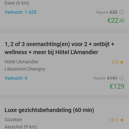
Diest (6 km)
Verkocht: 1.420
€32
Regulier
€22
,50
favorite_border
1, 2 of 3 overnachting(en) voor 2 + ontbijt +
32%
NEW
wellness + meer bij Hôtel L'Amandier
TODAY
Hôtel L'Amandier
9.9
star
Libramont-Chevigny
Verkocht: 6
€191
Regulier
€129
favorite_border
Luxe gezichtsbehandeling (60 min)
67%
Güzelsin
10.0
star
Aarschot (9 km)