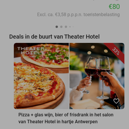
€80
Excl. ca. €3,58 p.p.p.n. toeristenbelasting
Deals in de buurt van Theater Hotel
33%
favorite_border
Pizza + glas wijn, bier of frisdrank in het salon
van Theater Hotel in hartje Antwerpen