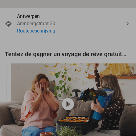
Antwerpen
Arenbergstraat 30
Routebeschrijving
Tentez de gagner un voyage de rêve gratuit d'une valeur de 3.000 € !
play_circle