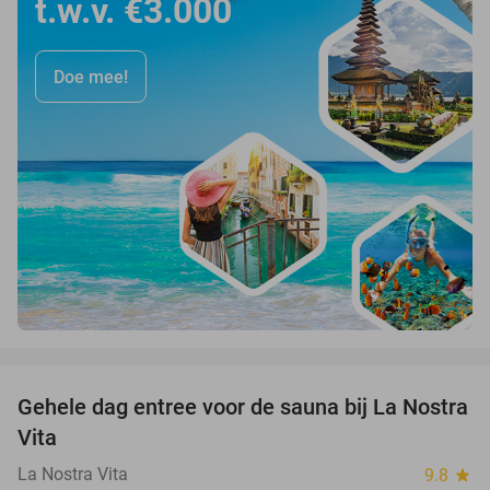
t.w.v. €3.000
Doe mee!
favorite_border
Gehele dag entree voor de sauna bij La Nostra
30%
Vita
La Nostra Vita
9.8
star