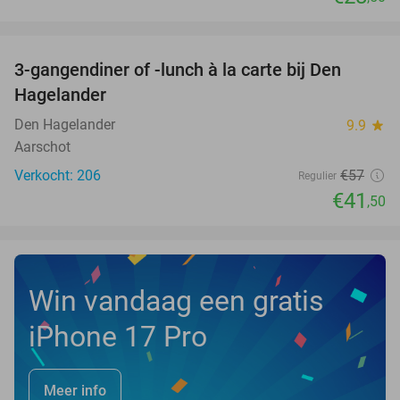
favorite_border
3-gangendiner of -lunch à la carte bij Den
27%
Hagelander
Den Hagelander
9.9
star
Aarschot
Verkocht: 206
€57
Regulier
€41
,50
Win vandaag een gratis
iPhone 17 Pro
Meer info