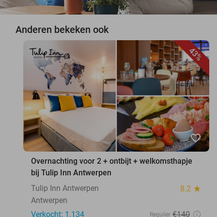
Anderen bekeken ook
43%
favorite_border
Overnachting voor 2 + ontbijt + welkomsthapje
bij Tulip Inn Antwerpen
Tulip Inn Antwerpen
8.2
star
Antwerpen
Verkocht: 1.134
€140
Regulier