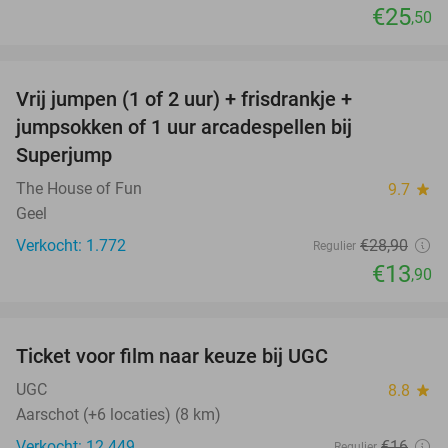
€25
,50
favorite_border
Vrij jumpen (1 of 2 uur) + frisdrankje +
52%
jumpsokken of 1 uur arcadespellen bij
Superjump
The House of Fun
9.7
star
Geel
Verkocht: 1.772
€28
,90
Regulier
€13
,90
favorite_border
Ticket voor film naar keuze bij UGC
38%
UGC
8.8
star
Aarschot (+6 locaties) (8 km)
Verkocht: 12.449
€16
Regulier