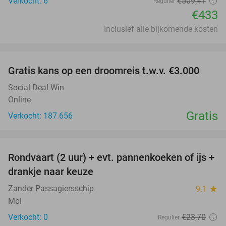
Verkocht: 6
€509
,41
Regulier
€433
Inclusief alle bijkomende kosten
favorite_border
Gratis kans op een droomreis t.w.v. €3.000
Social Deal Win
Online
Gratis
Verkocht: 187.656
favorite_border
Rondvaart (2 uur) + evt. pannenkoeken of ijs +
20%
NEW
drankje naar keuze
TODAY
Zander Passagiersschip
9.1
star
Mol
Verkocht: 0
€23
,70
Regulier