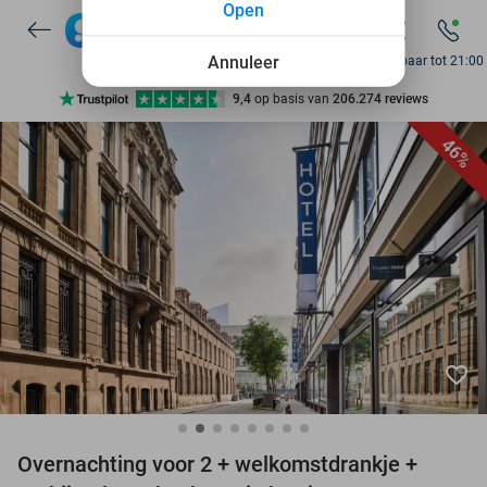
Open
7 dagen per week beschikbaar
10+ miljoen leden
Annuleer
Bereikbaar tot 21:00
9,4
op basis van
206.274 reviews
Ontdek 15.000+ deals
46%
7 dagen per week beschikbaar
10+ miljoen leden
favorite_border
Overnachting voor 2 + welkomstdrankje +