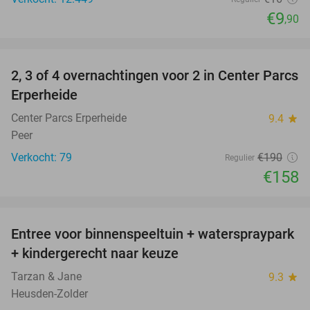
€9
,90
favorite_border
2, 3 of 4 overnachtingen voor 2 in Center Parcs
17%
Erperheide
Center Parcs Erperheide
9.4
star
Peer
Verkocht: 79
€190
Regulier
€158
favorite_border
Entree voor binnenspeeltuin + waterspraypark
40%
+ kindergerecht naar keuze
Tarzan & Jane
9.3
star
Heusden-Zolder