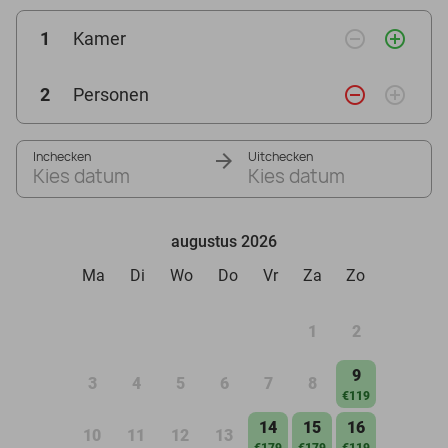
remove_circle_outline
add_circle_outline
1
Kamer
remove_circle_outline
add_circle_outline
2
Personen
Inchecken
Uitchecken
Kies datum
Kies datum
augustus 2026
Ma
Di
Wo
Do
Vr
Za
Zo
1
2
9
3
4
5
6
7
8
€119
14
15
16
10
11
12
13
€179
€179
€119