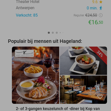
Theater Hotel
9.6
star
Antwerpen
0 min.
directions_walk
Verkocht: 85
€24
,50
Regulier
€16
,50
Populair bij mensen uit Hageland:
34%
favorite_border
2- of 3-gangen keuzelunch of -diner bij Kop van