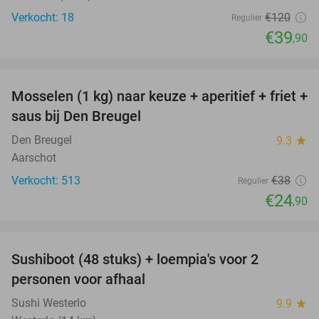
Verkocht: 18
€120
Regulier
€39
,90
favorite_border
Mosselen (1 kg) naar keuze + aperitief + friet +
34%
saus bij Den Breugel
Den Breugel
9.3
star
Aarschot
Verkocht: 513
€38
Regulier
€24
,90
favorite_border
Sushiboot (48 stuks) + loempia's voor 2
46%
personen voor afhaal
Sushi Westerlo
9.9
star