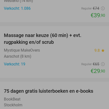
Westerlo (14 km)
Verkocht: 1.086
€74
Regulier
€39
,90
favorite_border
Massage naar keuze (60 min) + evt.
54%
rugpakking en/of scrub
Mystique MakeOvers
9.8
star
Aarschot (8 km)
Verkocht: 19
€65
Regulier
€29
,90
favorite_border
100%
75 dagen gratis luisterboeken en e-books
BookBeat
Stockholm