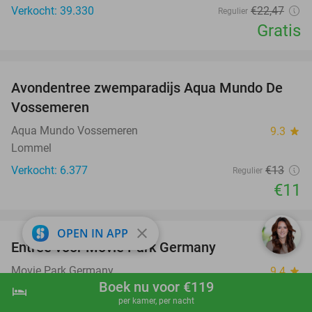
Verkocht: 39.330
€22
,47
Regulier
Gratis
favorite_border
Avondentree zwemparadijs Aqua Mundo De
15%
Vossemeren
Aqua Mundo Vossemeren
9.3
star
Lommel
Verkocht: 6.377
€13
Regulier
€11
favorite_border
close
OPEN IN APP
Entree voor Movie Park Germany
38%
Movie Park Germany
9.4
star
Boek nu voor €119
Bottrop
hotel
shopping_cart
Boek nu
navigate_next
per kamer, per nacht
Verkocht: 5.789
€59
,90
Regulier