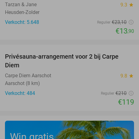
Tarzan & Jane
9.3
star
Heusden-Zolder
Verkocht: 5.648
€23
,10
Regulier
€13
,90
favorite_border
Privésauna-arrangement voor 2 bij Carpe
43%
Diem
Carpe Diem Aarschot
9.8
star
Aarschot (8 km)
Verkocht: 484
€210
Regulier
€119
Win gratis