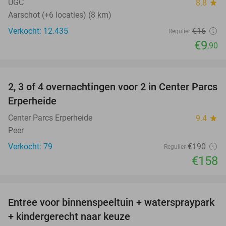
UGC
8.8
star
Aarschot (+6 locaties) (8 km)
Verkocht: 12.435
€16
Regulier
€9
,90
favorite_border
2, 3 of 4 overnachtingen voor 2 in Center Parcs
17%
Erperheide
Center Parcs Erperheide
9.4
star
Peer
Verkocht: 79
€190
Regulier
€158
favorite_border
Entree voor binnenspeeltuin + waterspraypark
40%
+ kindergerecht naar keuze