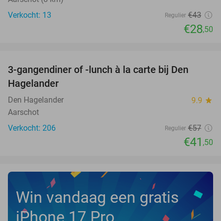
Verkocht: 13
€43
Regulier
€28
,50
favorite_border
3-gangendiner of -lunch à la carte bij Den
27%
Hagelander
Den Hagelander
9.9
star
Aarschot
Verkocht: 206
€57
Regulier
€41
,50
Win vandaag een gratis
iPhone 17 Pro