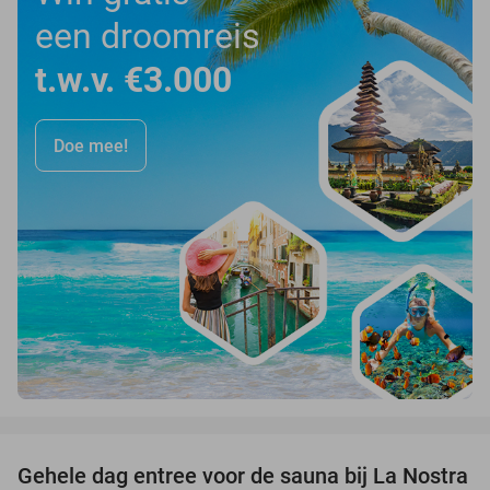
een droomreis
t.w.v. €3.000
Doe mee!
favorite_border
Gehele dag entree voor de sauna bij La Nostra
30%