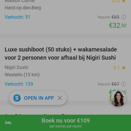
Maison Calme
10.0
star
Heist-op-den-Berg
Verkocht: 51
€65
Regulier
€32
,50
favorite_border
Luxe sushiboot (50 stuks) + wakamesalade
55%
voor 2 personen voor afhaal bij Nigiri Sushi
Nigiri Sushi
9.1
star
Westerlo (15 km)
Verkocht: 139
€67
Regulier
€29
,90
close
OPEN IN APP
favorite_border
2- of 3-gangen keuzediner
40%
Boek nu voor €109
hotel
shopping_cart
Boek nu
navigate_next
Invivo
9.6
star
per kamer, per nacht