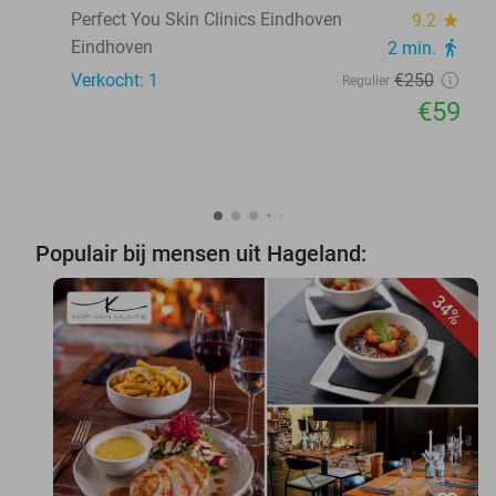
Perfect You Skin Clinics Eindhoven
9.2
star
Eindhoven
2 min.
directions_walk
Verkocht: 1
€250
Regulier
€59
Populair bij mensen uit Hageland:
34%