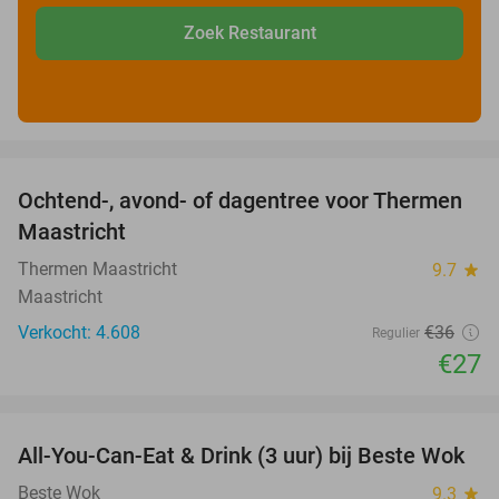
Zoek Restaurant
favorite_border
Ochtend-, avond- of dagentree voor Thermen
25%
Maastricht
Thermen Maastricht
9.7
star
Maastricht
Verkocht: 4.608
€36
Regulier
€27
favorite_border
All-You-Can-Eat & Drink (3 uur) bij Beste Wok
20%
Beste Wok
9.3
star