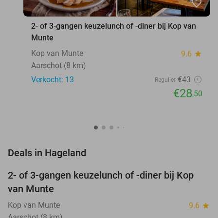
favorite_border
2- of 3-gangen keuzelunch of -diner bij Kop van
Munte
Kop van Munte
9.6
star
Aarschot (8 km)
Verkocht: 13
€43
Regulier
€28
,50
favorite_border
Deals in Hageland
2- of 3-gangen keuzelunch of -diner bij Kop
34%
van Munte
Kop van Munte
9.6
star
Aarschot (8 km)