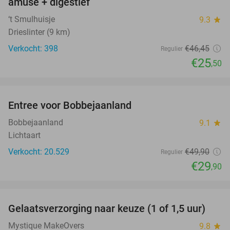
amuse + digestief
‘t Smulhuisje
9.3
star
Drieslinter (9 km)
Verkocht: 398
€46
,45
Regulier
€25
,50
favorite_border
Entree voor Bobbejaanland
40%
Bobbejaanland
9.1
star
Lichtaart
Verkocht: 20.529
€49
,90
Regulier
€29
,90
favorite_border
Gelaatsverzorging naar keuze (1 of 1,5 uur)
54%
Mystique MakeOvers
9.8
star