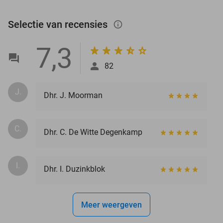
Selectie van recensies
info_outlined
7,3
82
J.
Dhr. J. Moorman
C.
Dhr. C. De Witte Degenkamp
I.
Dhr. I. Duzinkblok
Meer weergeven