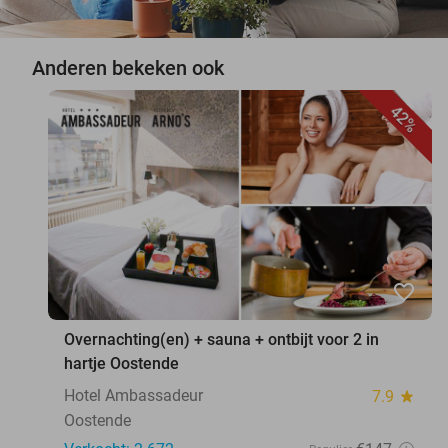
Anderen bekeken ook
42%
favorite_border
Overnachting(en) + sauna + ontbijt voor 2 in
hartje Oostende
Hotel Ambassadeur
7.9
star
Oostende