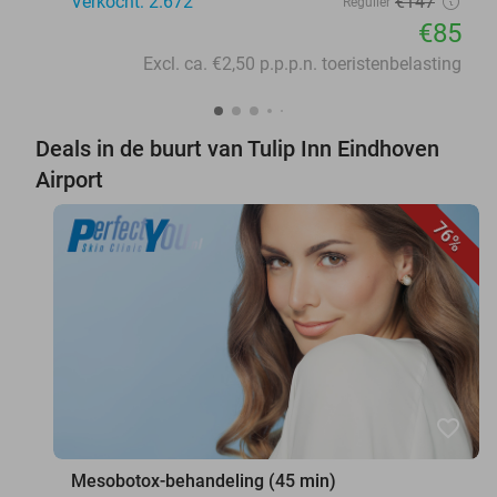
Verkocht: 2.672
€147
Regulier
€85
Excl. ca. €2,50 p.p.p.n. toeristenbelasting
Deals in de buurt van Tulip Inn Eindhoven
Airport
76%
favorite_border
Mesobotox-behandeling (45 min)