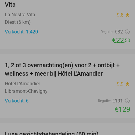
Vita
La Nostra Vita
9.8
star
Diest (6 km)
Verkocht: 1.420
€32
Regulier
€22
,50
favorite_border
1, 2 of 3 overnachting(en) voor 2 + ontbijt +
32%
NEW
wellness + meer bij Hôtel L'Amandier
TODAY
Hôtel L'Amandier
9.9
star
Libramont-Chevigny
Verkocht: 6
€191
Regulier
€129
favorite_border
Luxe gezichtsbehandeling (60 min)