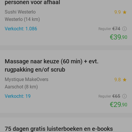
personen voor afhaal
Sushi Westerlo
9.9
star
Westerlo (14 km)
Verkocht: 1.086
€74
Regulier
€39
,90
favorite_border
Massage naar keuze (60 min) + evt.
54%
rugpakking en/of scrub
Mystique MakeOvers
9.8
star
Aarschot (8 km)
Verkocht: 19
€65
Regulier
€29
,90
favorite_border
100%
75 dagen gratis luisterboeken en e-books