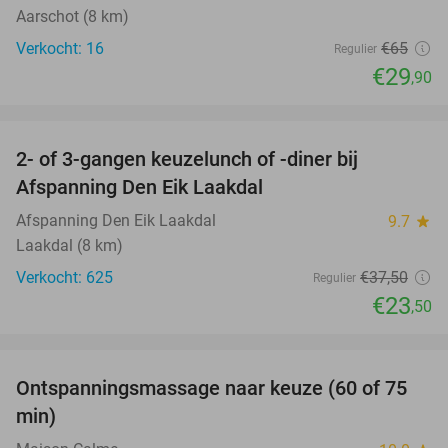
Aarschot (8 km)
Verkocht: 16
€65
Regulier
€29
,90
favorite_border
2- of 3-gangen keuzelunch of -diner bij
37%
Afspanning Den Eik Laakdal
Afspanning Den Eik Laakdal
9.7
star
Laakdal (8 km)
Verkocht: 625
€37
,50
Regulier
€23
,50
favorite_border
Ontspanningsmassage naar keuze (60 of 75
50%
min)