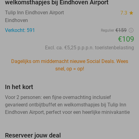
welkomsthapjes bij Eindhoven Airport
Tulip Inn Eindhoven Airport
7.3
star
Eindhoven
Verkocht: 591
€159
Regulier
€109
Excl. ca. €5,25 p.p.p.n. toeristenbelasting
Dagelijks om middernacht nieuwe Social Deals. Wees
snel, op = op!
In het kort
Voor 2 personen: een fijne overnachting inclusief
gevarieerd ontbijtbuffet en welkomsthapjes bij Tulip Inn
Eindhoven Airport, perfect voor een heerlijke minivakantie
Reserveer jouw deal