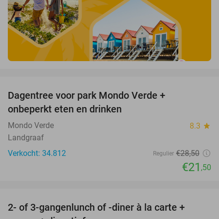
favorite_border
Dagentree voor park Mondo Verde +
25%
onbeperkt eten en drinken
Mondo Verde
8.3
star
Landgraaf
Verkocht: 34.812
€28
,50
Regulier
€21
,50
favorite_border
2- of 3-gangenlunch of -diner à la carte +
45%