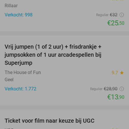
Rillaar
Verkocht: 998
€32
Regulier
€25
,50
favorite_border
Vrij jumpen (1 of 2 uur) + frisdrankje +
52%
jumpsokken of 1 uur arcadespellen bij
Superjump
The House of Fun
9.7
star
Geel
Verkocht: 1.772
€28
,90
Regulier
€13
,90
favorite_border
Ticket voor film naar keuze bij UGC
38%