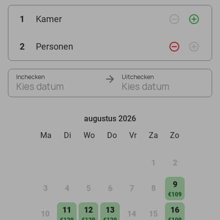
remove_circle_outline
add_circle_outline
1
Kamer
remove_circle_outline
add_circle_outline
2
Personen
Inchecken
Uitchecken
Kies datum
Kies datum
augustus 2026
Ma
Di
Wo
Do
Vr
Za
Zo
1
2
9
3
4
5
6
7
8
€109
11
12
13
16
10
14
15
€129
€129
€129
€109