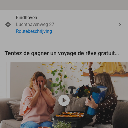
Eindhoven
Luchthavenweg 27
Routebeschrijving
Tentez de gagner un voyage de rêve gratuit d'une valeur de 3.000 € !
play_circle