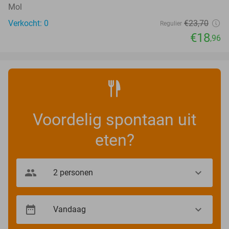
Mol
Verkocht: 0
€23
,70
Regulier
€18
,96
Voordelig spontaan uit
eten?