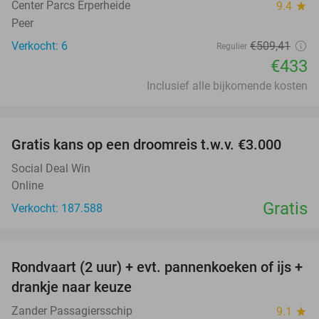
Center Parcs Erperheide
9.4
star
Peer
Verkocht: 6
€509
,41
Regulier
€433
Inclusief alle bijkomende kosten
favorite_border
Gratis kans op een droomreis t.w.v. €3.000
Social Deal Win
Online
Gratis
Verkocht: 187.588
favorite_border
Rondvaart (2 uur) + evt. pannenkoeken of ijs +
20%
NEW
drankje naar keuze
TODAY
Zander Passagiersschip
9.1
star