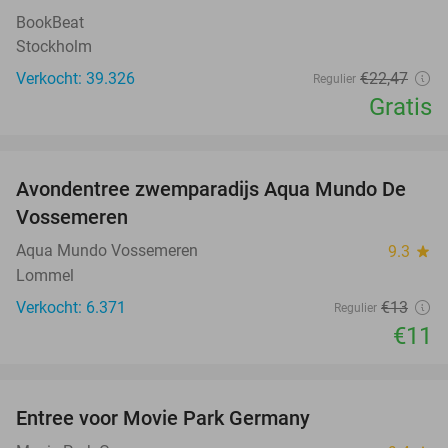
BookBeat
Stockholm
Verkocht: 39.326
€22
,47
Regulier
Gratis
favorite_border
Avondentree zwemparadijs Aqua Mundo De
15%
Vossemeren
Aqua Mundo Vossemeren
9.3
star
Lommel
Verkocht: 6.371
€13
Regulier
€11
favorite_border
Entree voor Movie Park Germany
38%