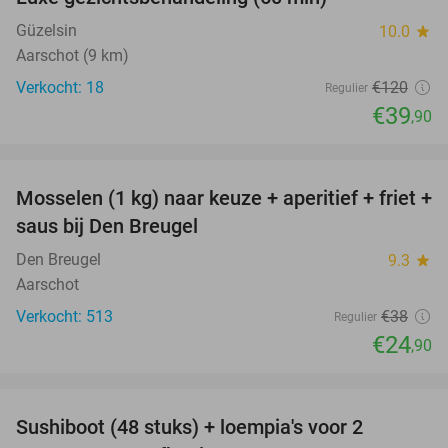
67%
Güzelsin
10.0
star
Aarschot (9 km)
Verkocht: 18
€120
Regulier
€39
,90
favorite_border
Mosselen (1 kg) naar keuze + aperitief + friet +
34%
saus bij Den Breugel
Den Breugel
9.3
star
Aarschot
Verkocht: 513
€38
Regulier
€24
,90
favorite_border
Sushiboot (48 stuks) + loempia's voor 2
46%