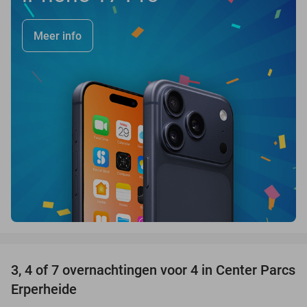
Meer info
favorite_border
3, 4 of 7 overnachtingen voor 4 in Center Parcs
15%
Erperheide