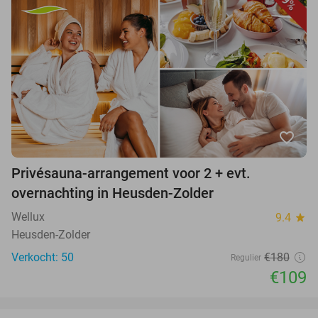
39%
favorite_border
Privésauna-arrangement voor 2 + evt.
overnachting in Heusden-Zolder
Wellux
9.4
star
Heusden-Zolder
Verkocht: 50
€180
Regulier
€109