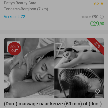
Pattys Beauty Care
9.5
star
Tongeren-Borgloon (7 km)
Verkocht: 72
€90
Regulier
€29
,90
42%
SOLD
OUT
favorite_border
(Duo-) massage naar keuze (60 min) of (duo-)