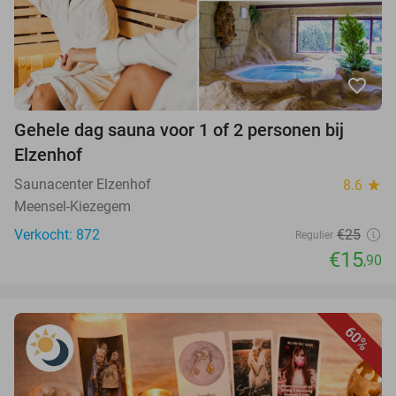
favorite_border
Gehele dag sauna voor 1 of 2 personen bij
Elzenhof
Saunacenter Elzenhof
8.6
star
Meensel-Kiezegem
Verkocht: 872
€25
Regulier
€15
,90
60%