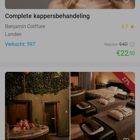
favorite_border
Complete kappersbehandeling
Benjamin Coiffure
9.7
star
Landen
Verkocht: 597
€40
Regulier
€22
,50
27%