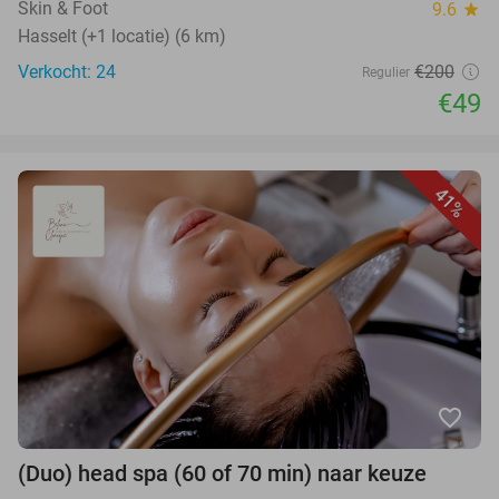
Skin & Foot
9.6
star
Hasselt (+1 locatie) (6 km)
Verkocht: 24
€200
Regulier
€49
41%
favorite_border
(Duo) head spa (60 of 70 min) naar keuze