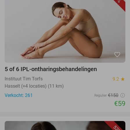
favorite_border
5 of 6 IPL-ontharingsbehandelingen
Instituut Tim Torfs
9.2
star
Hasselt (+4 locaties) (11 km)
Verkocht: 261
€150
Regulier
€59
52%