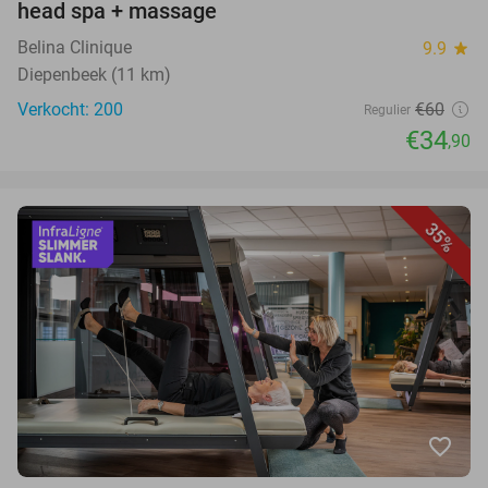
head spa + massage
Belina Clinique
9.9
star
Diepenbeek (11 km)
Verkocht: 200
€60
Regulier
€34
,90
35%
favorite_border