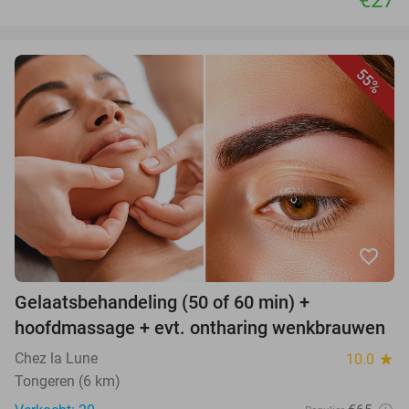
55%
favorite_border
Gelaatsbehandeling (50 of 60 min) +
hoofdmassage + evt. ontharing wenkbrauwen
Chez la Lune
10.0
star
Tongeren (6 km)