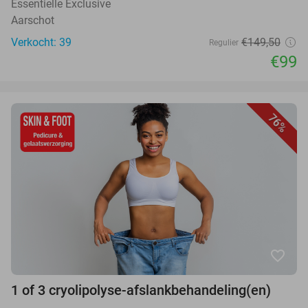
Essentielle Exclusive
Aarschot
Verkocht: 39
€149,50
Regulier
€99
76%
favorite_border
1 of 3 cryolipolyse-afslankbehandeling(en)