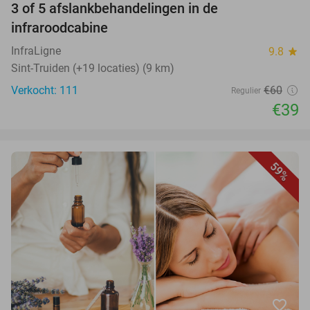
3 of 5 afslankbehandelingen in de
infraroodcabine
InfraLigne
9.8
star
Sint-Truiden (+19 locaties) (9 km)
Verkocht: 111
€60
Regulier
€39
59%
favorite_border