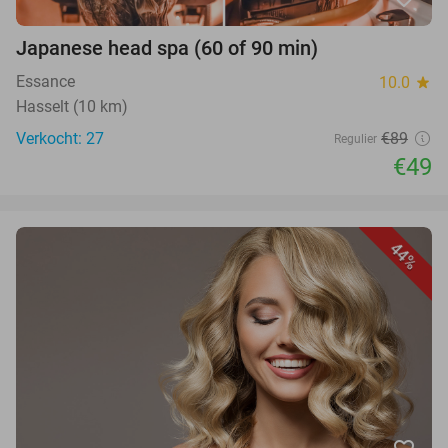
Japanese head spa (60 of 90 min)
Essance
10.0
star
Hasselt (10 km)
Verkocht: 27
€89
Regulier
€49
44%