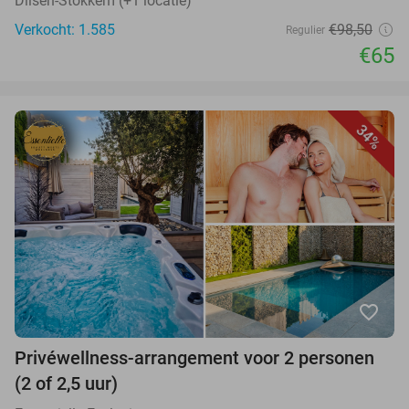
Dilsen-Stokkem (+1 locatie)
Verkocht: 1.585
€98,50
Regulier
€65
34%
favorite_border
Privéwellness-arrangement voor 2 personen
(2 of 2,5 uur)