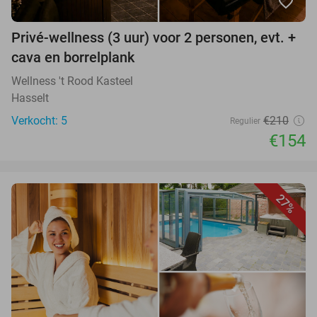
favorite_border
Privé-wellness (3 uur) voor 2 personen, evt. +
cava en borrelplank
Wellness 't Rood Kasteel
Hasselt
Verkocht: 5
€210
Regulier
€154
27%