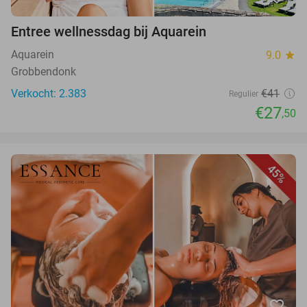
Entree wellnessdag bij Aquarein
Aquarein
9.0
star
Grobbendonk
Verkocht: 2.383
€41
Regulier
€27
,50
45%
favorite_border