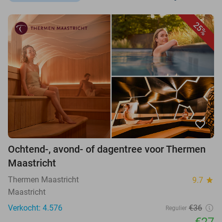
25%
favorite_border
Ochtend-, avond- of dagentree voor Thermen
Maastricht
Thermen Maastricht
9.7
star
Maastricht
Verkocht: 4.576
€36
Regulier
€27