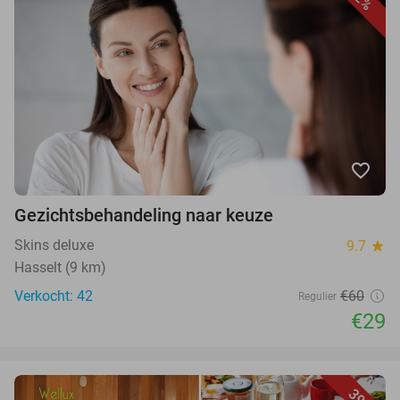
favorite_border
Gezichtsbehandeling naar keuze
Skins deluxe
9.7
star
Hasselt (9 km)
Verkocht: 42
€60
Regulier
€29