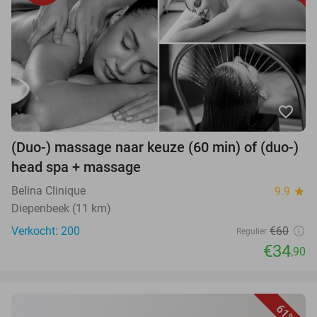
favorite_border
(Duo-) massage naar keuze (60 min) of (duo-)
head spa + massage
Belina Clinique
9.9
star
Diepenbeek (11 km)
Verkocht: 200
€60
Regulier
€34
,90
61%