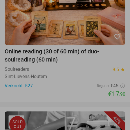
favorite_border
Online reading (30 of 60 min) of duo-
soulreading (60 min)
Soulreaders
9.5
star
Sint-Lievens-Houtem
Verkocht: 527
€45
Regulier
€17
,90
42%
SOLD
OUT