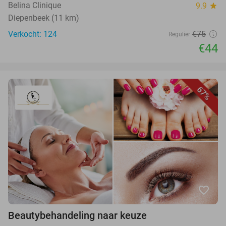
Belina Clinique
9.9
star
Diepenbeek (11 km)
Verkocht: 124
€75
Regulier
€44
67%
favorite_border
Beautybehandeling naar keuze