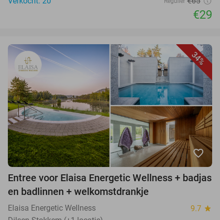
Verkocht: 20
€65
Regulier
€29
34%
favorite_border
Entree voor Elaisa Energetic Wellness + badjas
en badlinnen + welkomstdrankje
Elaisa Energetic Wellness
9.7
star