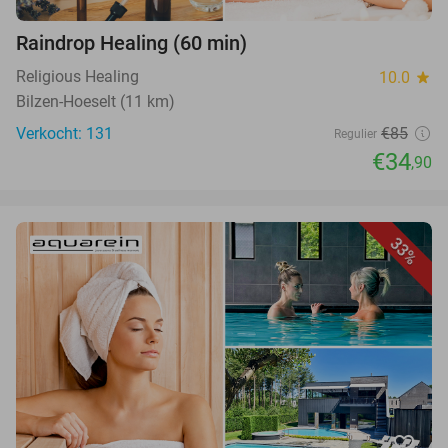
Raindrop Healing (60 min)
Religious Healing
10.0
star
Bilzen-Hoeselt (11 km)
Verkocht: 131
€85
Regulier
€34
,90
33%
favorite_border