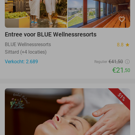
favorite_border
Entree voor BLUE Wellnessresorts
BLUE Wellnessresorts
8.8
star
Sittard (+4 locaties)
Verkocht: 2.689
€41,50
Regulier
€21
,50
51%