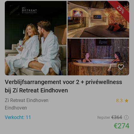
25%
favorite_border
Verblijfsarrangement voor 2 + privéwellness
bij Zí Retreat Eindhoven
Zí Retreat Eindhoven
8.3
star
Eindhoven
Verkocht: 11
€364
Regulier
€274