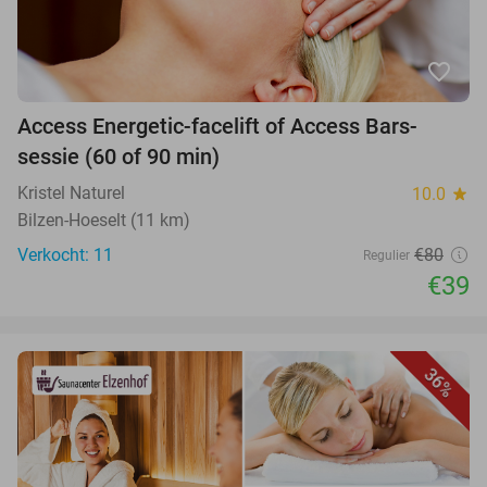
favorite_border
Access Energetic-facelift of Access Bars-
sessie (60 of 90 min)
Kristel Naturel
10.0
star
Bilzen-Hoeselt (11 km)
Verkocht: 11
€80
Regulier
€39
36%