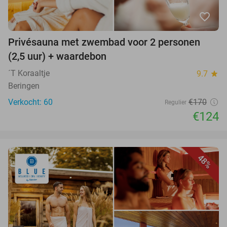
favorite_border
Privésauna met zwembad voor 2 personen
(2,5 uur) + waardebon
´T Koraaltje
9.7
star
Beringen
Verkocht: 60
€170
Regulier
€124
48%