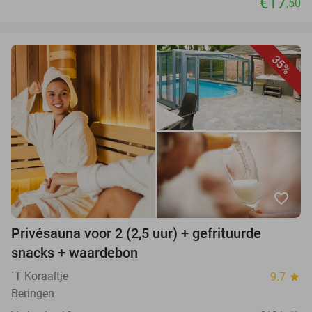
€17
,50
35%
favorite_border
Privésauna voor 2 (2,5 uur) + gefrituurde
snacks + waardebon
´T Koraaltje
9.7
star
Beringen