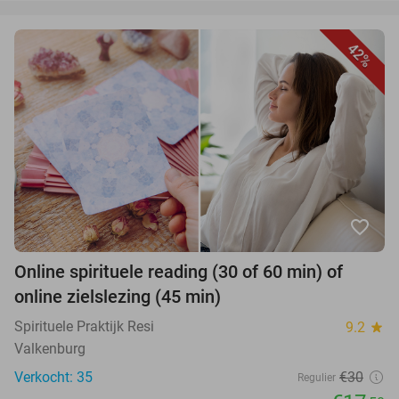
42%
favorite_border
Online spirituele reading (30 of 60 min) of
online zielslezing (45 min)
Spirituele Praktijk Resi
9.2
star
Valkenburg
Verkocht: 35
€30
Regulier