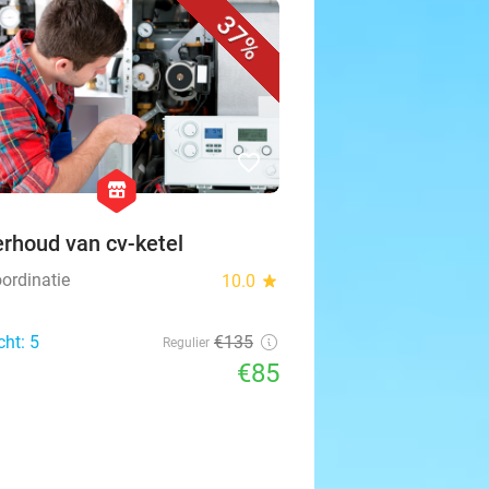
37%
favorite_border
hexagon
store
rhoud van cv-ketel
ordinatie
10.0
star
cht: 5
€135
Regulier
€85