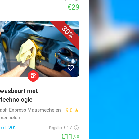
€29
30%
favorite_border
hexagon
store
wasbeurt met
technologie
ash Express Maasmechelen
9.8
star
mechelen
cht: 202
€17
Regulier
€11
,90