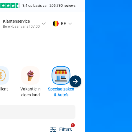
9,4
op basis van
205.790 reviews
Klantenservice
BE
Bereikbaar vanaf 07:00
llent
Vakantie in
Speciaalzaken
Sport
Cursussen 
eigen land
& Auto's
Workshop
1
Filters