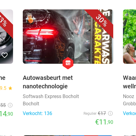
3%
30%
favorite_border
favorite_border
hexagon
store
ne
Autowasbeurt met
Waar
nanotechnologie
well
9.5
star
Softwash Express Bocholt
Nooz
Bocholt
Grobb
€55
14
Verkocht: 136
€17
Verko
,90
Regulier
€11
,90