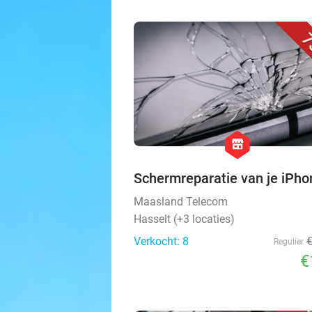
7
hexagon
store
Schermreparatie van je iPho
Maasland Telecom
Hasselt (+3 locaties)
Verkocht: 8
Regulier
€