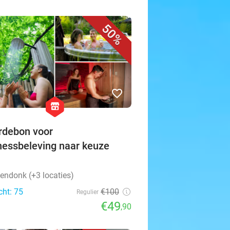
50%
favorite_border
hexagon
store
debon voor
nessbeleving naar keuze
endonk (+3 locaties)
cht: 75
€100
Regulier
€49
,90