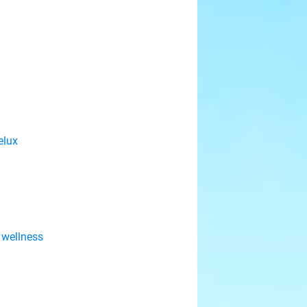
elux
 wellness