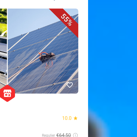
55%
favorite_border
hexagon
store
10.0
star
€64,50
Regulier