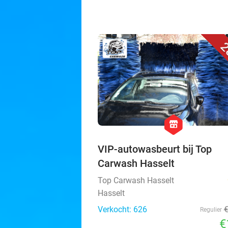
2
hexagon
store
VIP-autowasbeurt bij Top
Carwash Hasselt
Top Carwash Hasselt
Hasselt
Verkocht: 626
Regulier
€