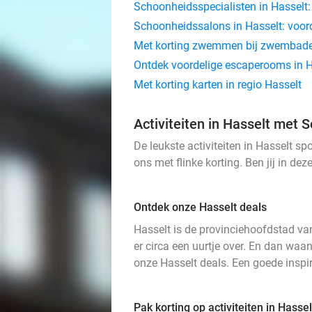
Schoonheidsspecialisten in Hasselt:
Schoonheidssalons in Hasselt: voor
Met korting zwemmen bij zwembaden
Ontdek voordelige escaperooms in H
Met korting karten in regio Hasselt
Activiteiten in Hasselt met S
De leukste activiteiten in Hasselt sp
ons met flinke korting. Ben jij in de
Ontdek onze Hasselt deals
Hasselt is de provinciehoofdstad van
er circa een uurtje over. En dan waan
onze Hasselt deals. Een goede inspir
Pak korting op activiteiten in Hassel