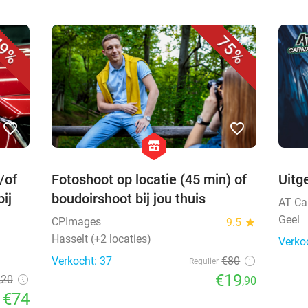
9%
75%
favorite_border
favorite_border
hexagon
store
/of
Fotoshoot op locatie (45 min) of
Uitg
bij
boudoirshoot bij jou thuis
AT Ca
Geel
CPImages
9.5
star
Hasselt (+2 locaties)
Verko
Verkocht: 37
€80
Regulier
€19
,20
,90
€74