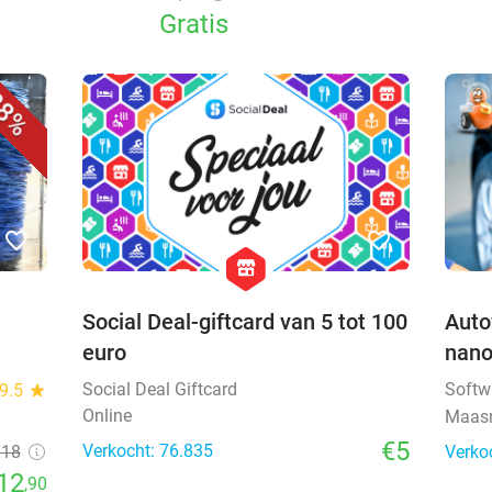
Gratis
8%
favorite_border
favorite_border
hexagon
store
Social Deal-giftcard van 5 tot 100
Auto
euro
nano
Social Deal Giftcard
Softw
9.5
star
Online
Maas
€5
Verkocht: 76.835
€18
Verko
12
,90