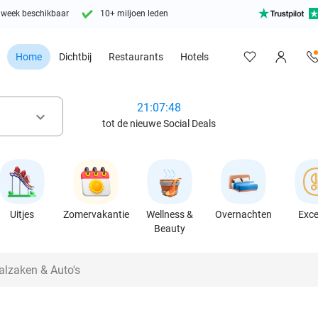
 week beschikbaar
10+ miljoen leden
Home
Dichtbij
Restaurants
Hotels
21:07:46
keyboard_arrow_down
tot de nieuwe Social Deals
Uitjes
Zomervakantie
Wellness &
Overnachten
Exce
Beauty