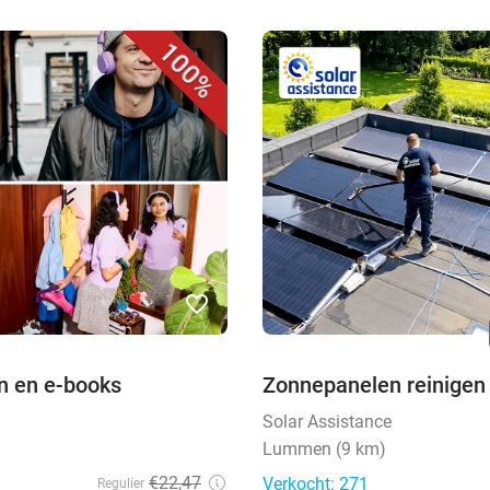
100%
favorite_border
en en e-books
Zonnepanelen reinigen
Solar Assistance
Lummen (9 km)
€22,47
Verkocht: 271
Regulier