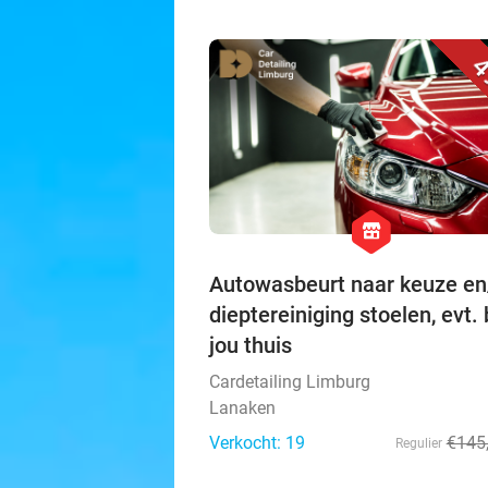
4
hexagon
store
Autowasbeurt naar keuze en
dieptereiniging stoelen, evt. 
jou thuis
Cardetailing Limburg
Lanaken
Verkocht: 19
€145
Regulier