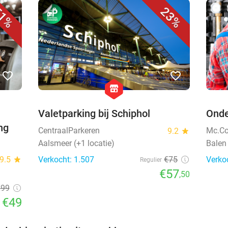
1%
23%
favorite_border
favorite_border
hexagon
store
Valetparking bij Schiphol
Onde
ng
CentraalParkeren
Mc.Co
9.2
star
Aalsmeer (+1 locatie)
Balen
9.5
star
Verkocht: 1.507
€75
Verko
Regulier
€57
,50
€99
€49