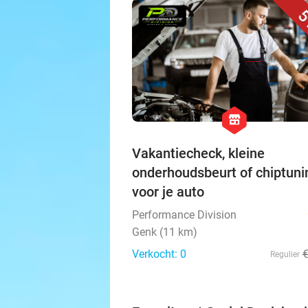
5
hexagon
store
Vakantiecheck, kleine
onderhoudsbeurt of chiptuni
voor je auto
Performance Division
Genk (11 km)
Verkocht: 0
Regulier