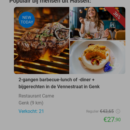
Populair bij mensen uit Hasselt:
36%
NEW
TODAY
favorite_border
2-gangen barbecue-lunch of -diner +
bijgerechten in de Vennestraat in Genk
Restaurant Carne
Genk (9 km)
Verkocht: 21
€43
,65
Regulier
€27
,90