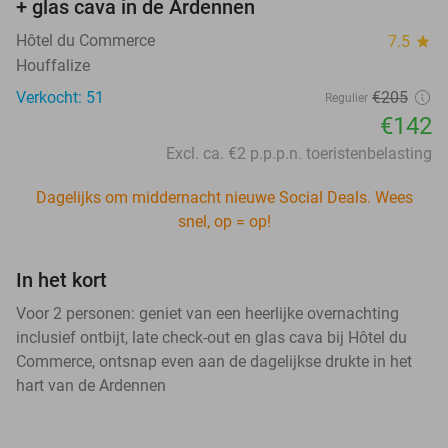
+ glas cava in de Ardennen
Hôtel du Commerce
7.5
star
Houffalize
Verkocht: 51
€205
Regulier
€142
Excl. ca. €2 p.p.p.n. toeristenbelasting
Dagelijks om middernacht nieuwe Social Deals. Wees
snel, op = op!
In het kort
Voor 2 personen: geniet van een heerlijke overnachting
inclusief ontbijt, late check-out en glas cava bij Hôtel du
Commerce, ontsnap even aan de dagelijkse drukte in het
hart van de Ardennen