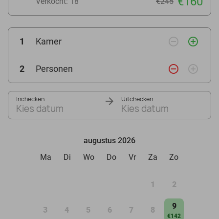
€160
Verkocht: 18
€245
remove_circle_outline
add_circle_outline
1
Kamer
remove_circle_outline
add_circle_outline
2
Personen
Inchecken
Uitchecken
Kies datum
Kies datum
augustus 2026
Ma
Di
Wo
Do
Vr
Za
Zo
1
2
9
3
4
5
6
7
8
€142