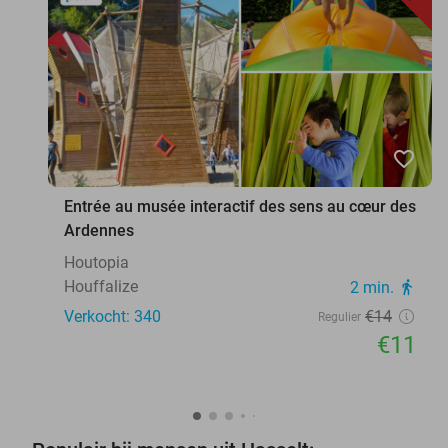
favorite_border
Entrée au musée interactif des sens au cœur des
Ardennes
Houtopia
Houffalize
2 min.
directions_walk
Verkocht: 340
€14
Regulier
€11