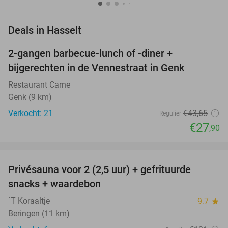
favorite_border
Deals in Hasselt
2-gangen barbecue-lunch of -diner +
36%
NEW
bijgerechten in de Vennestraat in Genk
TODAY
Restaurant Carne
Genk (9 km)
Verkocht: 21
€43
,65
Regulier
€27
,90
favorite_border
Privésauna voor 2 (2,5 uur) + gefrituurde
35%
NEW
snacks + waardebon
TODAY
´T Koraaltje
9.7
star
Beringen (11 km)