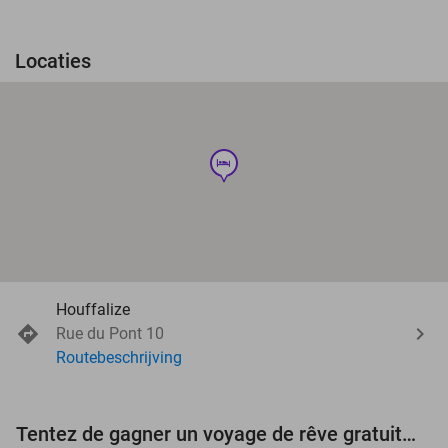
Locaties
hotel
Houffalize
Rue du Pont 10
Routebeschrijving
Tentez de gagner un voyage de rêve gratuit d'une valeur de 3.000 € !