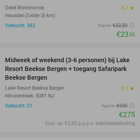
Odiel Bistronomie
9.7
star
Heusden-Zolder (6 km)
Verkocht: 382
€32
,50
Regulier
€23
,50
favorite_border
Midweek of weekend (3-6 personen) bij Lake
53%
Resort Beekse Bergen + toegang Safaripark
Beekse Bergen
Lake Resort Beekse Bergen
9.1
star
Hilvarenbeek, 5081 NJ
Verkocht: 51
€590
Regulier
€275
Excl. ca. €2,65 p.p.p.n. toeristenbelasting
favorite_border