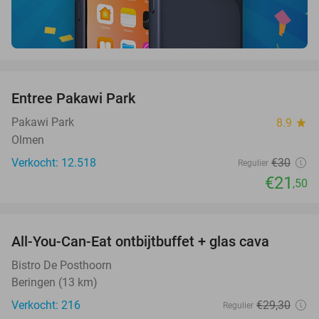
favorite_border
Entree Pakawi Park
28%
Pakawi Park
8.9
star
Olmen
Verkocht: 12.518
€30
Regulier
€21
,50
favorite_border
All-You-Can-Eat ontbijtbuffet + glas cava
32%
Bistro De Posthoorn
Beringen (13 km)
Verkocht: 216
€29
,30
Regulier