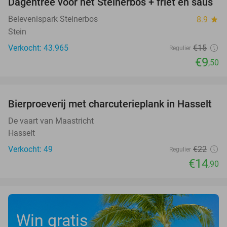
Dagentree voor het Steinerbos + friet en saus
37%
Belevenispark Steinerbos
8.9
star
Stein
Verkocht: 43.965
€15
Regulier
€9
,50
favorite_border
Bierproeverij met charcuterieplank in Hasselt
32%
De vaart van Maastricht
Hasselt
Verkocht: 49
€22
Regulier
€14
,90
Win gratis