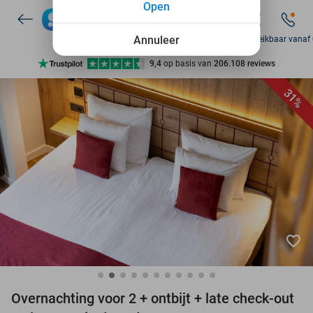
Open
7 dagen per week beschikbaar
10+ miljoen leden
Annuleer
Za bereikbaar vanaf
9,4
op basis van
206.108 reviews
Ontdek 15.000+ deals
31%
7 dagen per week beschikbaar
10+ miljoen leden
favorite_border
Overnachting voor 2 + ontbijt + late check-out