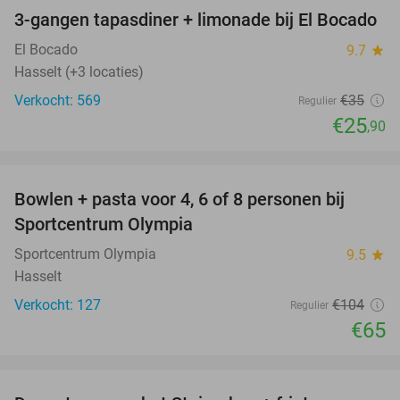
3-gangen tapasdiner + limonade bij El Bocado
26%
El Bocado
9.7
star
Hasselt (+3 locaties)
Verkocht: 569
€35
Regulier
€25
,90
favorite_border
Bowlen + pasta voor 4, 6 of 8 personen bij
38%
Sportcentrum Olympia
Sportcentrum Olympia
9.5
star
Hasselt
Verkocht: 127
€104
Regulier
€65
favorite_border