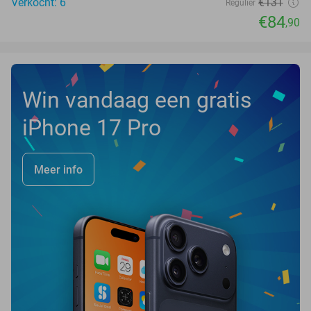
Verkocht: 6
€131
Regulier
€84
,90
Win vandaag een gratis
iPhone 17 Pro
Meer info