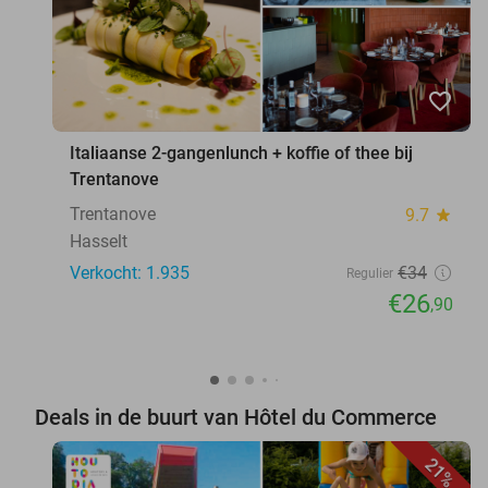
favorite_border
Italiaanse 2-gangenlunch + koffie of thee bij
Trentanove
Trentanove
9.7
star
Hasselt
Verkocht: 1.935
€34
Regulier
€26
,90
Deals in de buurt van Hôtel du Commerce
21%