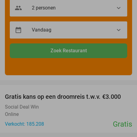
Zoek Restaurant
favorite_border
Gratis kans op een droomreis t.w.v. €3.000
Social Deal Win
Online
Gratis
Verkocht: 185.208
favorite_border