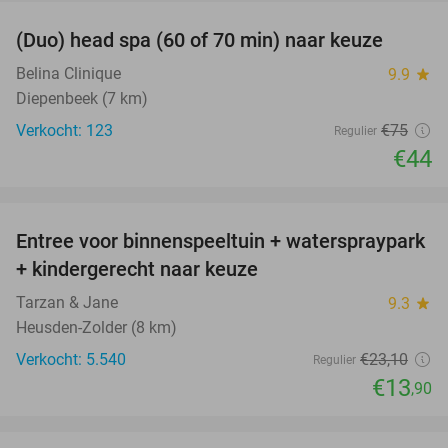
(Duo) head spa (60 of 70 min) naar keuze
41%
Belina Clinique
9.9
star
Diepenbeek (7 km)
Verkocht: 123
€75
Regulier
€44
favorite_border
Entree voor binnenspeeltuin + waterspraypark
40%
+ kindergerecht naar keuze
Tarzan & Jane
9.3
star
Heusden-Zolder (8 km)
Verkocht: 5.540
€23
,10
Regulier
€13
,90
favorite_border