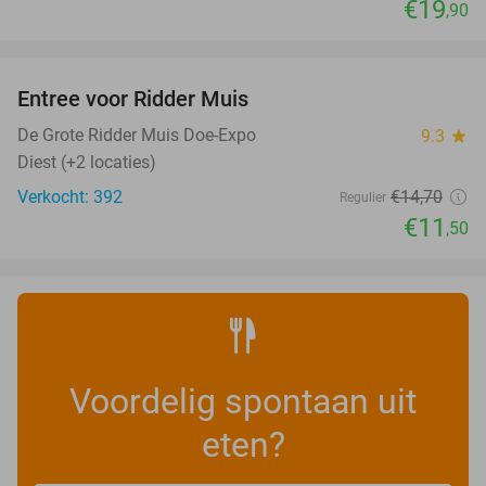
€19
,90
favorite_border
Entree voor Ridder Muis
22%
NEW
TODAY
De Grote Ridder Muis Doe-Expo
9.3
star
Diest (+2 locaties)
Verkocht: 392
€14
,70
Regulier
€11
,50
Voordelig spontaan uit
eten?