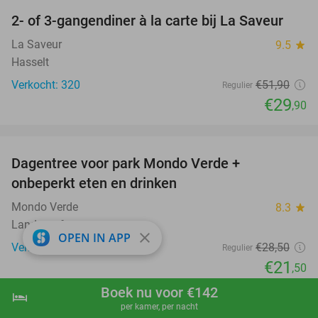
2- of 3-gangendiner à la carte bij La Saveur
42%
La Saveur
9.5
star
Hasselt
Verkocht: 320
€51
,90
Regulier
€29
,90
favorite_border
Dagentree voor park Mondo Verde +
25%
onbeperkt eten en drinken
Mondo Verde
8.3
star
Landgraaf
close
OPEN IN APP
Verkocht: 33.374
€28
,50
Regulier
€21
,50
favorite_border
Boek nu voor €142
hotel
shopping_cart
Boek nu
navigate_next
per kamer, per nacht