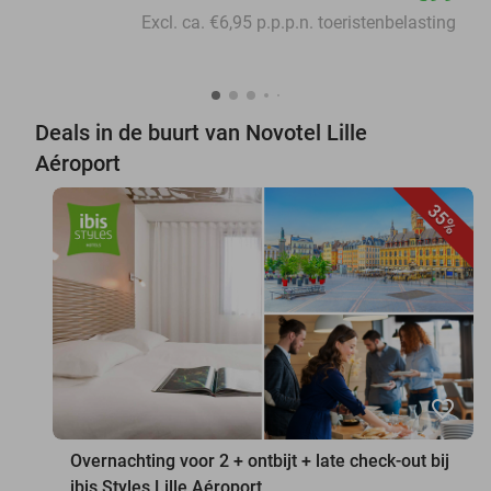
Excl. ca. €6,95 p.p.p.n. toeristenbelasting
Deals in de buurt van Novotel Lille
Aéroport
35%
favorite_border
Overnachting voor 2 + ontbijt + late check-out bij
ibis Styles Lille Aéroport