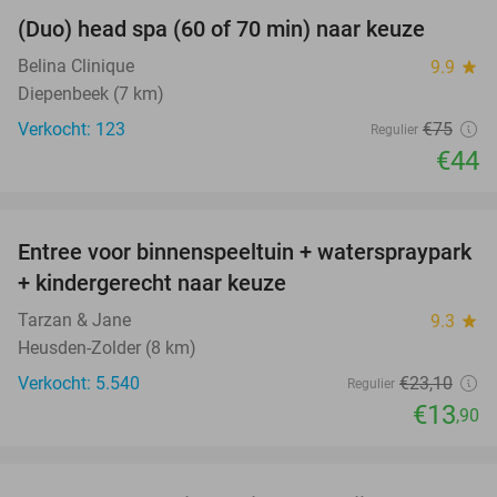
(Duo) head spa (60 of 70 min) naar keuze
41%
Belina Clinique
9.9
star
Diepenbeek (7 km)
Verkocht: 123
€75
Regulier
€44
favorite_border
Entree voor binnenspeeltuin + waterspraypark
40%
+ kindergerecht naar keuze
Tarzan & Jane
9.3
star
Heusden-Zolder (8 km)
Verkocht: 5.540
€23
,10
Regulier
€13
,90
favorite_border