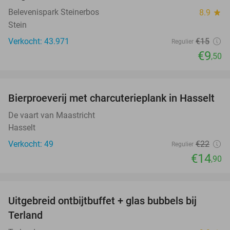
Belevenispark Steinerbos
8.9
star
Stein
Verkocht: 43.971
€15
Regulier
€9
,50
favorite_border
Bierproeverij met charcuterieplank in Hasselt
32%
De vaart van Maastricht
Hasselt
Verkocht: 49
€22
Regulier
€14
,90
favorite_border
Uitgebreid ontbijtbuffet + glas bubbels bij
17%
Terland