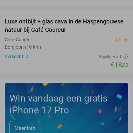
favorite_border
Luxe ontbijt + glas cava in de Haspengouwse
37%
NEW
natuur bij Café Coureur
TODAY
Café Coureur
8.9
star
Borgloon (10 km)
Verkocht: 0
€30
Regulier
€18
,90
Win vandaag een gratis
iPhone 17 Pro
Meer info