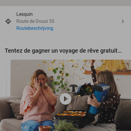
Lesquin
Route de Douai 55
Routebeschrijving
Tentez de gagner un voyage de rêve gratuit d'une valeur de 3.000 € !
play_circle