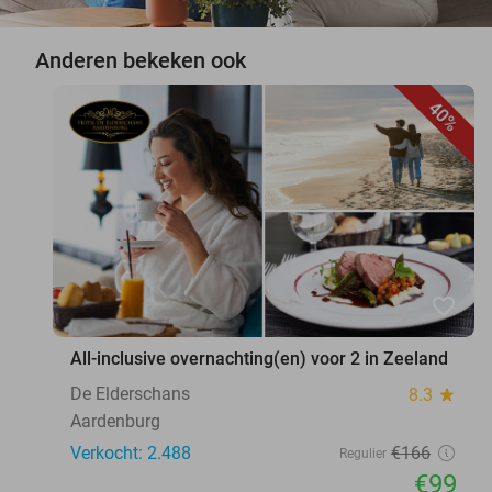
Anderen bekeken ook
40%
favorite_border
All-inclusive overnachting(en) voor 2 in Zeeland
De Elderschans
8.3
star
Aardenburg
Verkocht: 2.488
€166
Regulier
€99