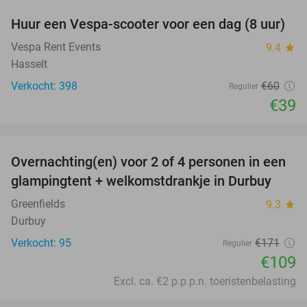
Huur een Vespa-scooter voor een dag (8 uur)
35%
Vespa Rent Events
9.4
star
Hasselt
Verkocht: 398
€60
Regulier
€39
favorite_border
Overnachting(en) voor 2 of 4 personen in een
36%
glampingtent + welkomstdrankje in Durbuy
Greenfields
9.3
star
Durbuy
Verkocht: 95
€171
Regulier
€109
Excl. ca. €2 p.p.p.n. toeristenbelasting