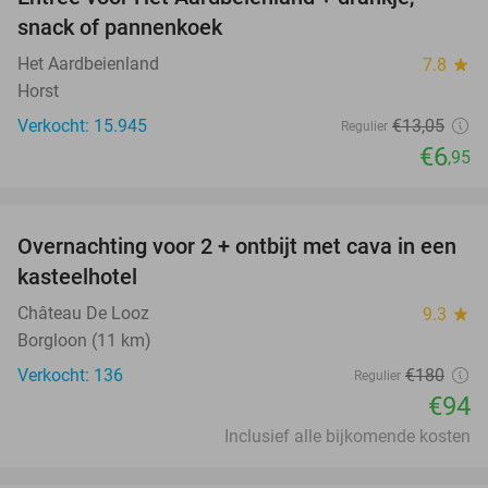
47%
snack of pannenkoek
Het Aardbeienland
7.8
star
Horst
Verkocht: 15.945
€13
,05
Regulier
€6
,95
favorite_border
Overnachting voor 2 + ontbijt met cava in een
48%
kasteelhotel
Château De Looz
9.3
star
Borgloon (11 km)
Verkocht: 136
€180
Regulier
€94
Inclusief alle bijkomende kosten
favorite_border