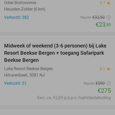
Odiel Bistronomie
9.7
star
Heusden-Zolder (6 km)
Verkocht: 382
€32
,50
Regulier
€23
,50
favorite_border
Midweek of weekend (3-6 personen) bij Lake
53%
Resort Beekse Bergen + toegang Safaripark
Beekse Bergen
Lake Resort Beekse Bergen
9.1
star
Hilvarenbeek, 5081 NJ
Verkocht: 51
€590
Regulier
€275
Excl. ca. €2,65 p.p.p.n. toeristenbelasting
favorite_border