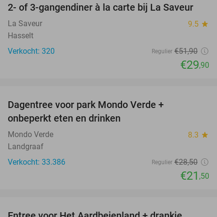
2- of 3-gangendiner à la carte bij La Saveur
42%
La Saveur
9.5
star
Hasselt
Verkocht: 320
€51
,90
Regulier
€29
,90
favorite_border
Dagentree voor park Mondo Verde +
25%
onbeperkt eten en drinken
Mondo Verde
8.3
star
Landgraaf
Verkocht: 33.386
€28
,50
Regulier
€21
,50
favorite_border
Entree voor Het Aardbeienland + drankje,