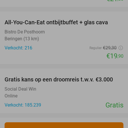
favorite_border
All-You-Can-Eat ontbijtbuffet + glas cava
32%
Bistro De Posthoorn
Beringen (13 km)
Verkocht: 216
€29
,30
Regulier
€19
,90
favorite_border
Gratis kans op een droomreis t.w.v. €3.000
Social Deal Win
Online
Gratis
Verkocht: 185.239