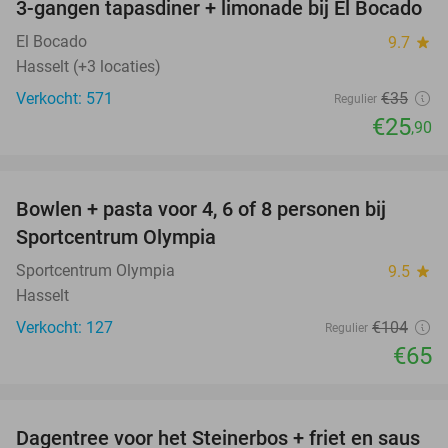
3-gangen tapasdiner + limonade bij El Bocado
26%
El Bocado
9.7
star
Hasselt (+3 locaties)
Verkocht: 571
€35
Regulier
€25
,90
favorite_border
Bowlen + pasta voor 4, 6 of 8 personen bij
38%
Sportcentrum Olympia
Sportcentrum Olympia
9.5
star
Hasselt
Verkocht: 127
€104
Regulier
€65
favorite_border
Dagentree voor het Steinerbos + friet en saus
37%