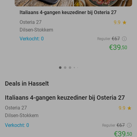
Italiaans 4-gangen keuzediner bij Osteria 27
Osteria 27
9.9
star
Dilsen-Stokkem
Verkocht: 0
€67
Regulier
€39
,50
favorite_border
Deals in Hasselt
Italiaans 4-gangen keuzediner bij Osteria 27
41%
NEW
TODAY
Osteria 27
9.9
star
Dilsen-Stokkem
Verkocht: 0
€67
Regulier
€39
,50