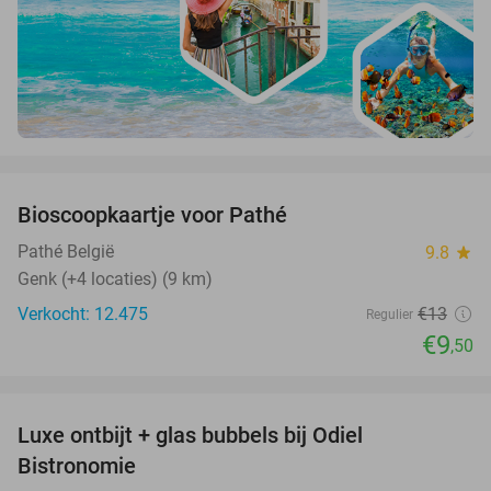
favorite_border
Bioscoopkaartje voor Pathé
27%
Pathé België
9.8
star
Genk (+4 locaties) (9 km)
Verkocht: 12.475
€13
Regulier
€9
,50
favorite_border
Luxe ontbijt + glas bubbels bij Odiel
28%
Bistronomie