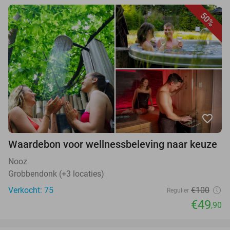
50%
favorite_border
Waardebon voor wellnessbeleving naar keuze
Nooz
Grobbendonk (+3 locaties)
Verkocht: 75
€100
Regulier
€49
,90