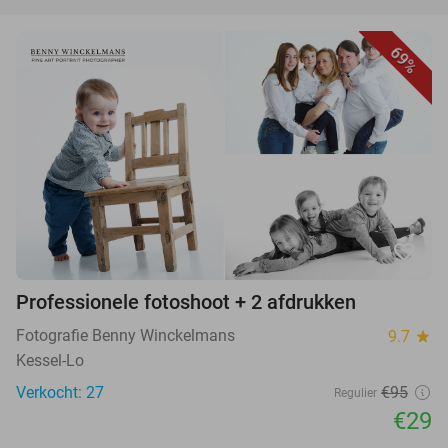
69%
favorite_border
Professionele fotoshoot + 2 afdrukken
Fotografie Benny Winckelmans
9.7
star
Kessel-Lo
Verkocht: 27
€95
Regulier
€29