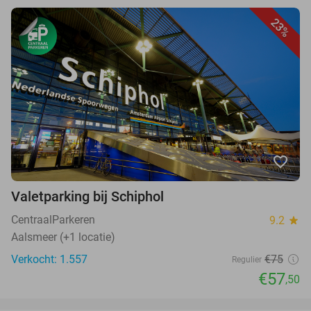
23%
favorite_border
Valetparking bij Schiphol
CentraalParkeren
9.2
star
Aalsmeer (+1 locatie)
Verkocht: 1.557
€75
Regulier
€57
,50