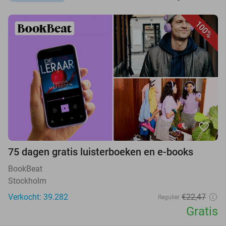
100%
favorite_border
75 dagen gratis luisterboeken en e-books
BookBeat
Stockholm
Verkocht: 39.282
€22,47
Regulier
Gratis