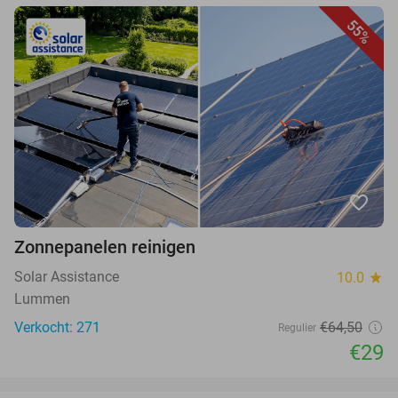
55%
favorite_border
Zonnepanelen reinigen
Solar Assistance
10.0
star
Lummen
Verkocht: 271
€64,50
Regulier
€29