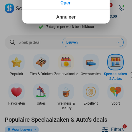
Open
1
Ontdek 15.000+ deals
Annuleer
Bereikbaar tot 23:00
7 dagen per week beschikbaar
10+ miljoen leden
Leuven
9,4
op basis van
206.026 reviews
Ontdek 15.000+ deals
7 dagen per week beschikbaar
Populair
Eten & Drinken
Zomervakantie
Overnachten
Speciaalzaken
& Auto's
10+ miljoen leden
Favorieten
Uitjes
Wellness &
Excellent
Sport
Beauty
Populaire Speciaalzaken & Auto's deals
1
Filters
Voor Leuven