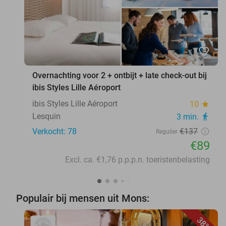
favorite_border
Overnachting voor 2 + ontbijt + late check-out bij
ibis Styles Lille Aéroport
ibis Styles Lille Aéroport
10
star
Lesquin
3 min.
directions_walk
Verkocht: 78
€137
Regulier
€89
Excl. ca. €1,76 p.p.p.n. toeristenbelasting
Populair bij mensen uit Mons:
38%