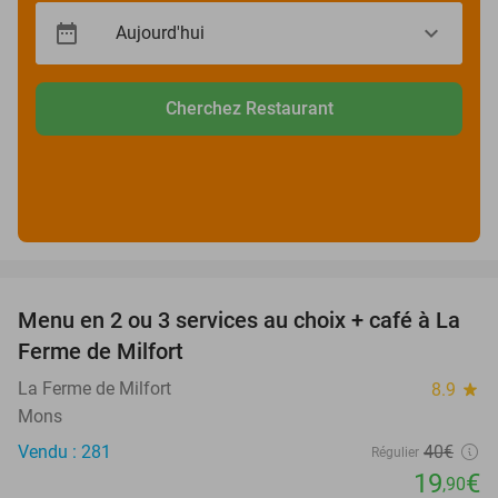
Cherchez Restaurant
favorite_border
Menu en 2 ou 3 services au choix + café à La
50%
Ferme de Milfort
La Ferme de Milfort
8.9
star
Mons
Vendu : 281
40€
Régulier
19
€
,90