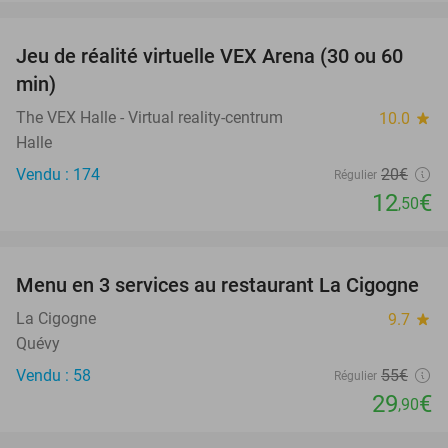
favorite_border
Jeu de réalité virtuelle VEX Arena (30 ou 60
38%
min)
The VEX Halle - Virtual reality-centrum
10.0
star
Halle
Vendu : 174
20€
Régulier
12
€
,50
favorite_border
Menu en 3 services au restaurant La Cigogne
46%
La Cigogne
9.7
star
Quévy
Vendu : 58
55€
Régulier
29
€
,90
favorite_border