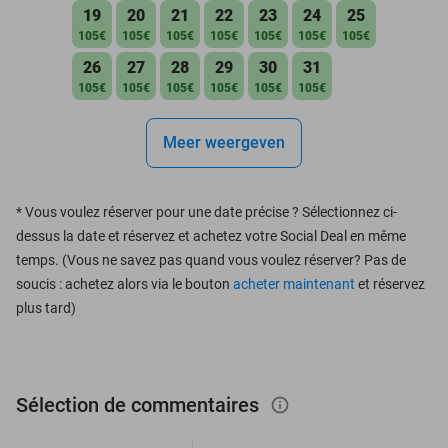
19
20
21
22
23
24
25
105€
105€
105€
105€
105€
105€
105€
26
27
28
29
30
31
105€
105€
105€
105€
105€
105€
Meer weergeven
*
Vous voulez réserver pour une date précise ? Sélectionnez ci-
dessus la date et réservez et achetez votre Social Deal en même
temps. (Vous ne savez pas quand vous voulez réserver? Pas de
soucis : achetez alors via le bouton
acheter maintenant
et réservez
plus tard)
Sélection de commentaires
info_outlined