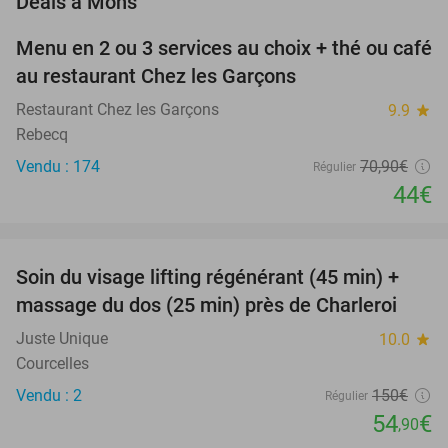
Deals à Mons
Menu en 2 ou 3 services au choix + thé ou café
38%
au restaurant Chez les Garçons
Restaurant Chez les Garçons
9.9
star
Rebecq
Vendu : 174
70
,90
€
Régulier
44€
favorite_border
Soin du visage lifting régénérant (45 min) +
63%
NEW
massage du dos (25 min) près de Charleroi
TODAY
Juste Unique
10.0
star
Courcelles
Vendu : 2
150€
Régulier
54
€
,90