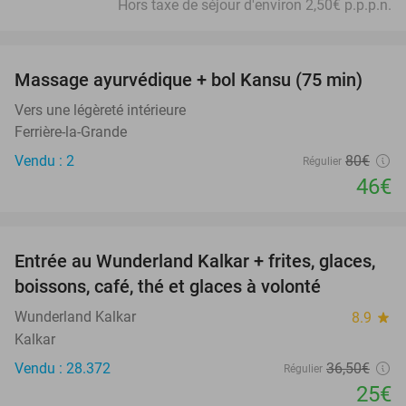
Hors taxe de séjour d'environ 2,50€ p.p.p.n.
favorite_border
Massage ayurvédique + bol Kansu (75 min)
43%
Vers une légèreté intérieure
Ferrière-la-Grande
Vendu : 2
80€
Régulier
46€
favorite_border
Entrée au Wunderland Kalkar + frites, glaces,
32%
boissons, café, thé et glaces à volonté
Wunderland Kalkar
8.9
star
Kalkar
Vendu : 28.372
36
,50
€
Régulier
25€