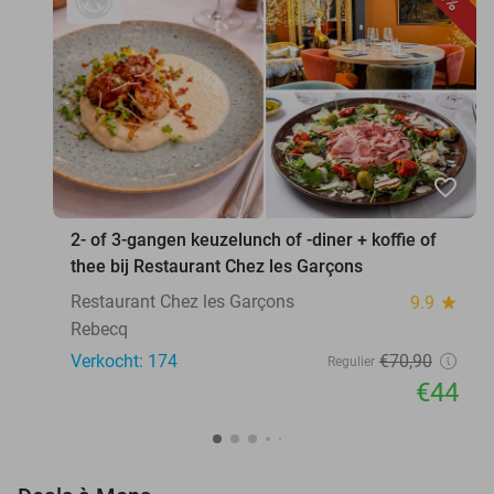
favorite_border
2- of 3-gangen keuzelunch of -diner + koffie of
thee bij Restaurant Chez les Garçons
Restaurant Chez les Garçons
9.9
star
Rebecq
Verkocht: 174
€70
,90
Regulier
€44
favorite_border