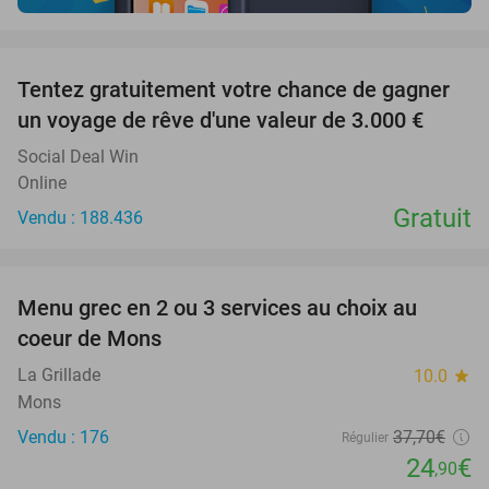
favorite_border
Tentez gratuitement votre chance de gagner
un voyage de rêve d'une valeur de 3.000 €
Social Deal Win
Online
Gratuit
Vendu : 188.436
favorite_border
Menu grec en 2 ou 3 services au choix au
34%
coeur de Mons
La Grillade
10.0
star
Mons
Vendu : 176
37
,70
€
Régulier
24
€
,90