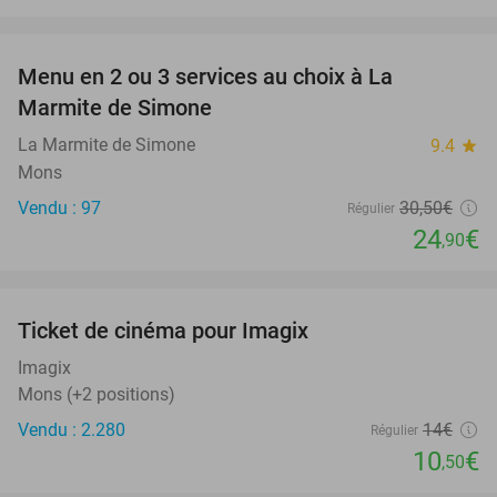
favorite_border
Menu en 2 ou 3 services au choix à La
18%
Marmite de Simone
La Marmite de Simone
9.4
star
Mons
Vendu : 97
30
,50
€
Régulier
24
€
,90
favorite_border
Ticket de cinéma pour Imagix
25%
Imagix
Mons (+2 positions)
Vendu : 2.280
14€
Régulier
10
€
,50
favorite_border