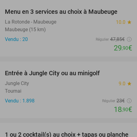
Menu en 3 services au choix à Maubeuge
38%
La Rotonde - Maubeuge
10.0
star
Maubeuge (15 km)
Vendu : 20
47
,85
€
Régulier
29
€
,90
favorite_border
Entrée à Jungle City ou au minigolf
18%
Jungle City
9.0
star
Tournai
Vendu : 1.898
23€
Régulier
18
€
,90
favorite_border
1 ou 2 cocktail(s) au choix + tapas ou planche
34%