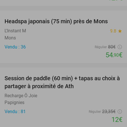
favorite_border
Headspa japonais (75 min) près de Mons
31%
L'Instant M
9.8
star
Mons
Vendu : 36
80€
Régulier
54
€
,90
favorite_border
Session de paddle (60 min) + tapas au choix à
49%
partager à proximité de Ath
Recharge Ô Joie
Papignies
Vendu : 81
23
,35
€
Régulier
12€