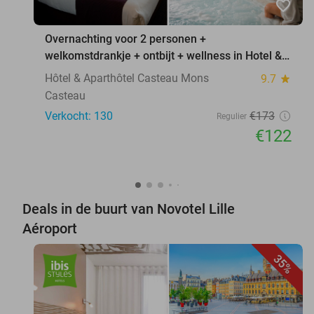
favorite_border
Overnachting voor 2 personen +
welkomstdrankje + ontbijt + wellness in Hotel &
Aparthotel Casteau Mo
Hôtel & Aparthôtel Casteau Mons
9.7
star
Casteau
Verkocht: 130
€173
Regulier
€122
Deals in de buurt van Novotel Lille
Aéroport
35%