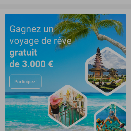
Gagnez un
voyage de rêve
gratuit
de 3.000 €
Participez!