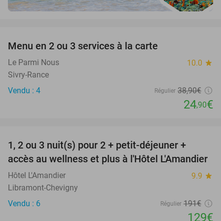
favorite_border
Menu en 2 ou 3 services à la carte
36%
Le Parmi Nous
10.0
star
Sivry-Rance
Vendu : 4
38
,90
€
Régulier
24
€
,90
favorite_border
1, 2 ou 3 nuit(s) pour 2 + petit-déjeuner +
32%
NEW
accès au wellness et plus à l'Hôtel L'Amandier
TODAY
Hôtel L'Amandier
9.9
star
Libramont-Chevigny
Vendu : 6
191€
Régulier
129€