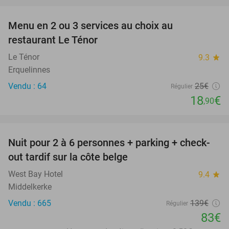
Menu en 2 ou 3 services au choix au
24%
restaurant Le Ténor
Le Ténor
9.3
star
Erquelinnes
Vendu : 64
25€
Régulier
18
€
,90
favorite_border
Nuit pour 2 à 6 personnes + parking + check-
40%
out tardif sur la côte belge
West Bay Hotel
9.4
star
Middelkerke
Vendu : 665
139€
Régulier
83€