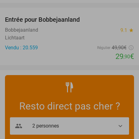
favorite_border
Entrée pour Bobbejaanland
40%
Bobbejaanland
9.1
star
Lichtaart
Vendu : 20.559
49
,90
€
Régulier
29
€
,90
Resto direct pas cher ?