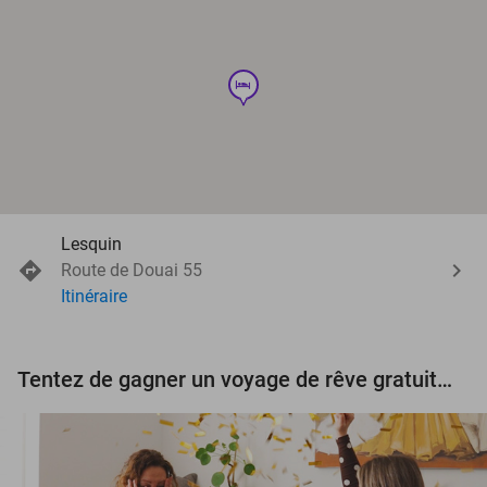
hotel
Lesquin
Route de Douai 55
Itinéraire
Tentez de gagner un voyage de rêve gratuit d'une valeur de 3.000 € !