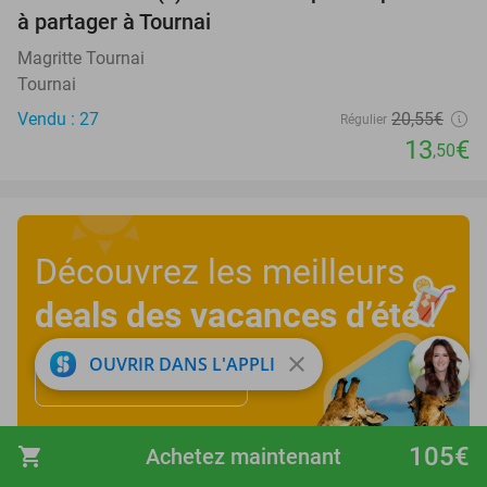
à partager à Tournai
Magritte Tournai
Tournai
Vendu : 27
20
,55
€
Régulier
13
€
,50
Découvrez les meilleurs
deals des vacances d’été
!
close
OUVRIR DANS L'APPLI
Découvrez maintenant
105€
shopping_cart
Achetez maintenant