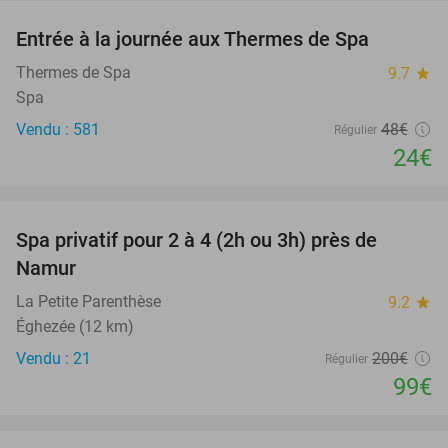
Entrée à la journée aux Thermes de Spa
50%
Thermes de Spa
9.7
star
Spa
Vendu : 581
48€
Régulier
24€
favorite_border
Spa privatif pour 2 à 4 (2h ou 3h) près de
51%
Namur
La Petite Parenthèse
9.2
star
Éghezée (12 km)
Vendu : 21
200€
Régulier
99€
favorite_border