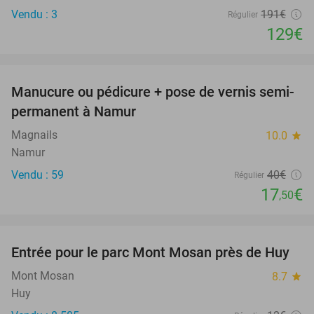
Vendu : 3
191€
Régulier
129€
favorite_border
Manucure ou pédicure + pose de vernis semi-
56%
permanent à Namur
Magnails
10.0
star
Namur
Vendu : 59
40€
Régulier
17
€
,50
favorite_border
Entrée pour le parc Mont Mosan près de Huy
26%
Mont Mosan
8.7
star
Huy