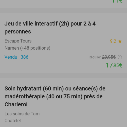
11€
favorite_border
Jeu de ville interactif (2h) pour 2 à 4
40%
personnes
Escape Tours
9.2
star
Namen (+48 positions)
Vendu : 386
29
,95
€
Régulier
17
€
,95
favorite_border
Soin hydratant (60 min) ou séance(s) de
50%
madérothérapie (40 ou 75 min) près de
Charleroi
Les soins de Tam
Châtelet