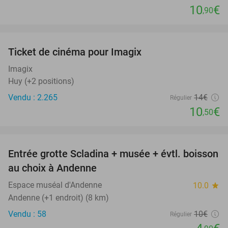
10
€
,90
favorite_border
Ticket de cinéma pour Imagix
25%
Imagix
Huy (+2 positions)
Vendu : 2.265
14€
Régulier
10
€
,50
favorite_border
Entrée grotte Scladina + musée + évtl. boisson
51%
au choix à Andenne
Espace muséal d'Andenne
10.0
star
Andenne (+1 endroit) (8 km)
Vendu : 58
10€
Régulier