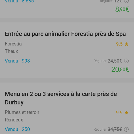
Vendu : 8.585
12€
Régulier
8
€
,90
favorite_border
Entrée au parc animalier Forestia près de Spa
15%
Forestia
9.5
star
Theux
Vendu : 998
24
,50
€
Régulier
20
€
,80
favorite_border
Menu en 2 ou 3 services à la carte près de
25%
Durbuy
Plumes et terroir
9.9
star
Rendeux
Vendu : 250
34
,75
€
Régulier