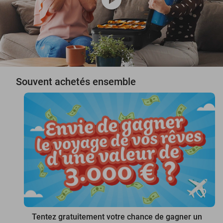
Souvent achetés ensemble
favorite_border
Tentez gratuitement votre chance de gagner un