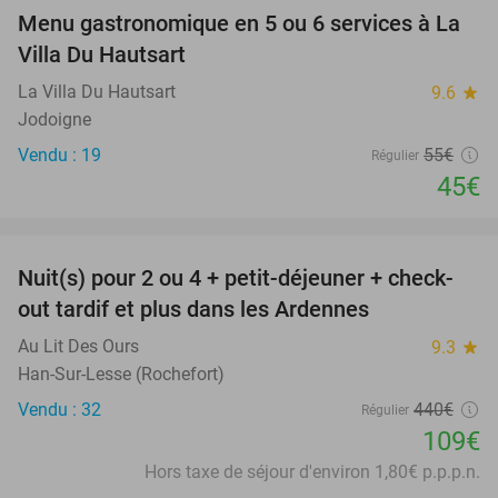
Menu gastronomique en 5 ou 6 services à La
18%
Villa Du Hautsart
La Villa Du Hautsart
9.6
star
Jodoigne
Vendu : 19
55€
Régulier
45€
favorite_border
Nuit(s) pour 2 ou 4 + petit-déjeuner + check-
75%
out tardif et plus dans les Ardennes
Au Lit Des Ours
9.3
star
Han-Sur-Lesse (Rochefort)
Vendu : 32
440€
Régulier
109€
Hors taxe de séjour d'environ 1,80€ p.p.p.n.