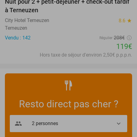
Nuit pour 2 + petit-déjeuner + check-out tardif
43%
à Terneuzen
City Hotel Terneuzen
8.6
star
Terneuzen
Vendu : 142
208€
Régulier
119€
Hors taxe de séjour d'environ 2,50€ p.p.p.n.
Resto direct pas cher ?