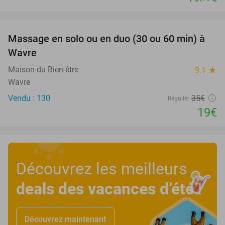
favorite_border
Massage en solo ou en duo (30 ou 60 min) à
46%
Wavre
Maison du Bien-être
9.1
star
Wavre
Vendu : 130
35€
Régulier
19€
Découvrez les meilleurs
deals des vacances d’été
!
Découvrez maintenant