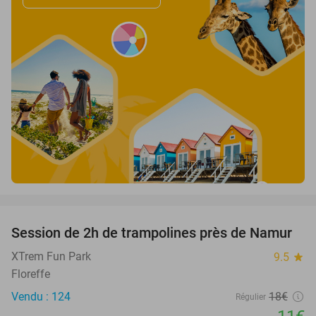
favorite_border
Session de 2h de trampolines près de Namur
39%
XTrem Fun Park
9.5
star
Floreffe
Vendu : 124
18€
Régulier