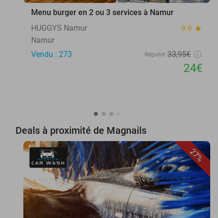
Menu burger en 2 ou 3 services à Namur
HUGGYS Namur
9.9
star
Namur
Vendu : 273
33
,95
€
Régulier
24€
Deals à proximité de Magnails
27%