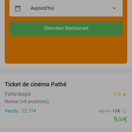
Cherchez Restaurant
favorite_border
Ticket de cinéma Pathé
27%
Pathé België
9.8
star
Namur (+6 positions)
Vendu : 12.774
13€
Régulier
9
€
,50
favorite_border