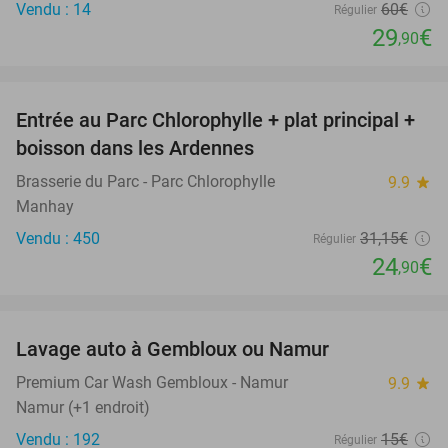
Vendu : 14
60€
Régulier
29
€
,90
favorite_border
Entrée au Parc Chlorophylle + plat principal +
20%
boisson dans les Ardennes
Brasserie du Parc - Parc Chlorophylle
9.9
star
Manhay
Vendu : 450
31
,15
€
Régulier
24
€
,90
favorite_border
Lavage auto à Gembloux ou Namur
27%
Premium Car Wash Gembloux - Namur
9.9
star
Namur (+1 endroit)
Vendu : 192
15€
Régulier