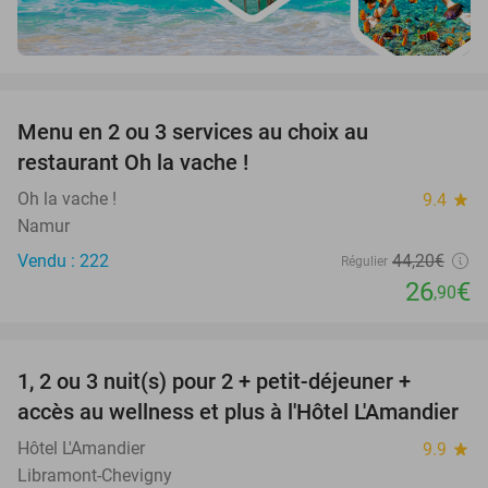
favorite_border
Menu en 2 ou 3 services au choix au
39%
restaurant Oh la vache !
Oh la vache !
9.4
star
Namur
Vendu : 222
44
,20
€
Régulier
26
€
,90
favorite_border
1, 2 ou 3 nuit(s) pour 2 + petit-déjeuner +
32%
NEW
accès au wellness et plus à l'Hôtel L'Amandier
TODAY
Hôtel L'Amandier
9.9
star
Libramont-Chevigny