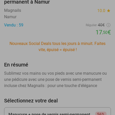
permanent à Namur
Magnails
10.0
star
Namur
Vendu : 59
40€
Régulier
17
€
,50
Nouveaux Social Deals tous les jours à minuit. Faites
vite, épuisé = épuisé !
En résumé
Sublimez vos mains ou vos pieds avec une manucure ou
une pédicure avec une pose de vernis semi-permanent
incluse chez Magnails : pour une touche d'élégance
Sélectionnez votre deal
Manucure + pose de vernis semi-permanent
56%