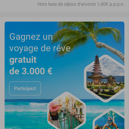
Hors taxe de séjour d'environ 1,40€ p.p.p.n.
Gagnez un
voyage de rêve
gratuit
de 3.000 €
Participez!