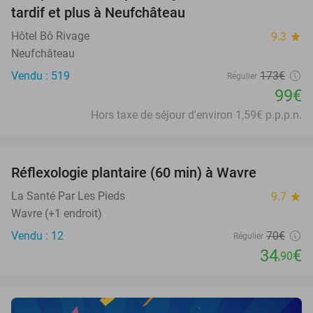
NEW
tardif et plus à Neufchâteau
TODAY
Hôtel Bô Rivage
9.3
star
Neufchâteau
Vendu : 519
173€
Régulier
99€
Hors taxe de séjour d'environ 1,59€ p.p.p.n.
favorite_border
Réflexologie plantaire (60 min) à Wavre
50%
NEW
TODAY
La Santé Par Les Pieds
9.7
star
Wavre (+1 endroit)
Vendu : 12
70€
Régulier
34
€
,90