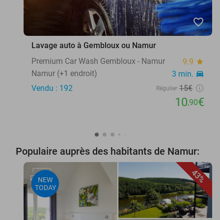
favorite_border
Lavage auto à Gembloux ou Namur
Premium Car Wash Gembloux - Namur
9.9
star
Namur (+1 endroit)
3 min.
directions_car
Vendu : 192
15€
Régulier
10
€
,90
Populaire auprès des habitants de Namur:
43%
NEW
TODAY