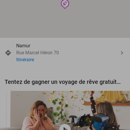
wellness
Namur
Rue Marcel Héron 70
Itinéraire
Tentez de gagner un voyage de rêve gratuit d'une valeur de 3.000 € !
play_circle