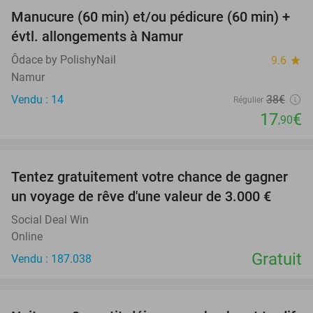
Manucure (60 min) et/ou pédicure (60 min) +
53%
évtl. allongements à Namur
Ôdace by PolishyNail
9.6
star
Namur
Vendu : 14
38€
Régulier
17
€
,90
favorite_border
Tentez gratuitement votre chance de gagner
un voyage de rêve d'une valeur de 3.000 €
Social Deal Win
Online
Gratuit
Vendu : 187.038
favorite_border