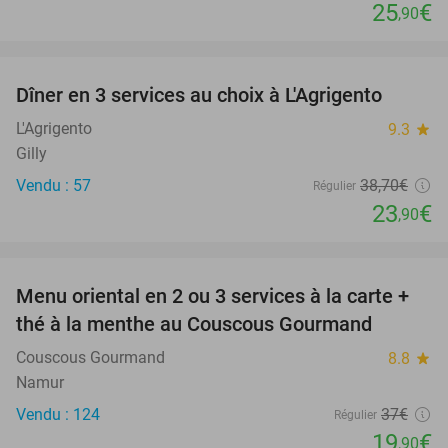
25
€
,90
favorite_border
Dîner en 3 services au choix à L'Agrigento
38%
L'Agrigento
9.3
star
Gilly
Vendu : 57
38
,70
€
Régulier
23
€
,90
favorite_border
Menu oriental en 2 ou 3 services à la carte +
46%
thé à la menthe au Couscous Gourmand
Couscous Gourmand
8.8
star
Namur
Vendu : 124
37€
Régulier
19
€
,90