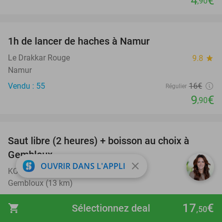
4
€
,90
favorite_border
1h de lancer de haches à Namur
38%
Le Drakkar Rouge
9.8
star
Namur
Vendu : 55
16€
Régulier
9
€
,90
favorite_border
Saut libre (2 heures) + boisson au choix à
38%
Gembloux
close
OUVRIR DANS L'APPLI
KOJUMP Gembloux
Gembloux (13 km)
Vendu : 196
26
,50
€
Régulier
17
€
shopping_cart
Sélectionnez deal
,50
16
€
,40