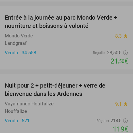
favorite_border
Entrée à la journée au parc Mondo Verde +
25%
nourriture et boissons à volonté
Mondo Verde
8.3
star
Landgraaf
Vendu : 34.558
28
,50
€
Régulier
21
€
,50
favorite_border
Nuit pour 2 + petit-déjeuner + verre de
44%
bienvenue dans les Ardennes
Vayamundo Houffalize
9.1
star
Houffalize
Vendu : 521
214€
Régulier
119€