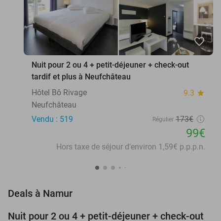
favorite_border
Nuit pour 2 ou 4 + petit-déjeuner + check-out
tardif et plus à Neufchâteau
Hôtel Bô Rivage
9.3
star
Neufchâteau
Vendu : 519
173€
Régulier
99€
Hors taxe de séjour d'environ 1,59€ p.p.p.n.
favorite_border
Deals à Namur
Nuit pour 2 ou 4 + petit-déjeuner + check-out
43%